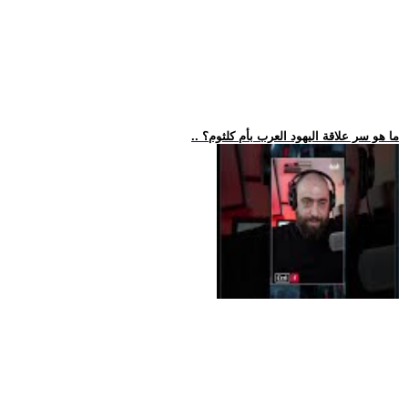
.. ما هو سر علاقة اليهود العرب بأم كلثوم؟