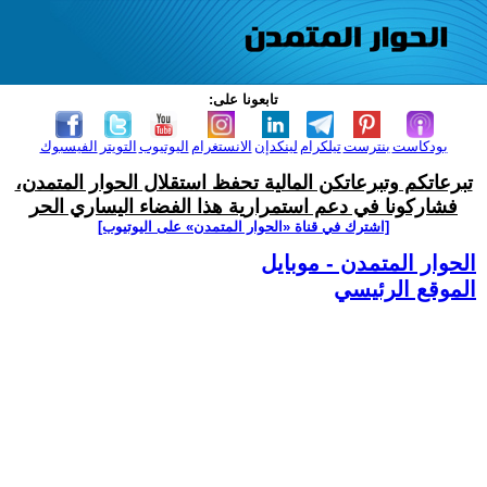
تابعونا على:
بودكاست
بنترست
تيلكرام
لينكدإن
الانستغرام
اليوتيوب
التويتر
الفيسبوك
تبرعاتكم وتبرعاتكن المالية تحفظ استقلال الحوار المتمدن،
فشاركونا في دعم استمرارية هذا الفضاء اليساري الحر
[اشترك في قناة ‫«الحوار المتمدن» على اليوتيوب]
الحوار المتمدن - موبايل
الموقع الرئيسي