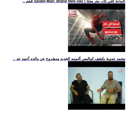
.. فيلم Spider-Man: Brand New Day | البداية اللي كان بيتر محتا
.. محمد عدوية يكشف كواليس ألبومه الجديد ومشروع عن والده أحمد عد