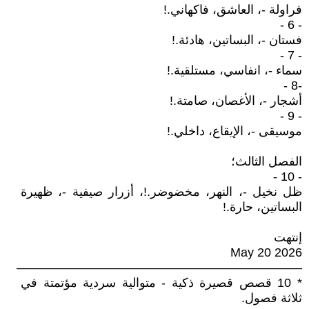
فراولة -، العاشق، فاكهاني.!
- 6 -
فستان -، البساتين، هادئة.!
- 7 -
سماء -، انفاسي، مستلقية.!
-8 -
أشجار -، الأغصان، صامتة.!
- 9 -
موسيقى -، الإيقاع، داخلي.!
الفصل الثالث؛
- 10 -
ظل نخيل -، النهر، مخضوضر.!، أزرار صيفية -، ظهيرة
البساتين، حارة.!
إنتهت
May 20 2026
———————————————————————
* 10 قصص قصيرة ذكية - متوالية سردية مؤتمتة في
ثلاثة فصول.