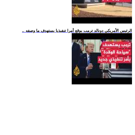
.. الرئيس الأمريكي دونالد ترمب يوقع أمرا تنفيذيا يستهدف ما وصفه