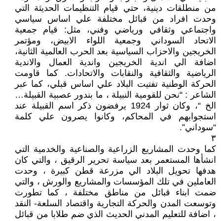
من منطلقات دينية، حتي قيام التنظيمات الحديثة التي
وحدت افراد من قبائل مختلفة علي اساس سياسي
واجتماعي وثقافي ورياضي وفني، مثل: قيام جمعية
الاتحاد السوداني وجمعية اللواء الابيض، ومؤتمر
الخريجين والاحزاب السياسية بعد الحرب العالمية الثانية،
اضافة الي اندية الخريجين واندية العمال والاندية
الرياضية والثقافية والنقابات والاتحادات. كما قاومت
الحركة الوطنية تفتيت البلاد علي اساس قبلي، كما عبر
الشاعر : “نحن للقومية النبيلة ، ما بندور عصبية القبيلة…
الخ “، وكان ثوار 1924 يرفضون ذكر اسم القبيلة عند
استجوابهم في المحاكم، وكانوا يصرون علي كلمة
“سوداني”.
٣
كما وحدت المشاريع الزراعية والصناعية والخدمية التي
انشأها المستعمر بعد سياسة تحرير الرقيق ، والتي كان
هدفها تحويل البلاد الي مزرعة قطن كبيرة ، وحدت
العاملين في تلك المؤسسات والمشاريع والورش ، والتي
ضمت ابناء قبائل من مناطق مختلفة ، كما تطورت
وتوسعت المدن والحركة التجارية واقتصاد السلعة- النقد
، اضافة للتعليم المدني الحديث الذي ضم طلابا من قبائل