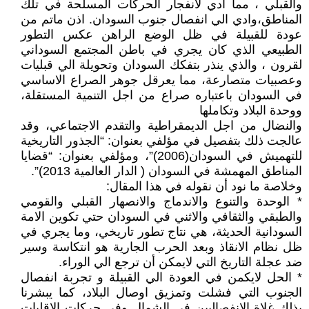
والقبلي ، مما ادي لانفجار الحركات المسلحة في تلك
المناطق،وادي الي انفصال جنوب السودان. اذن ماتم من
عودة للقبيلة في ظل الوضع الراهن عكس التطور
الطبيعي الذي كان يجري في باطن المجتمع السوداني
لقرون ، والذي ينذر بتفكك السودان وتحويلة الي قبليات
وعصبيات متصارعة، مما يعرقل جوهر الصراع الاساسي
في السودان باعتباره صراع من اجل التنمية المستقلة،
ووحدة البلاد وتكاملها
والنضال من اجل الديمقراطية والتقدم الاجتماعي، وقد
عالجت ذلك بتفصيل في مؤلفي بعنوان: “الجذور التاريخية
للتهميش في السودان(2006)”، ومؤلفي بعنوان: “قضايا
المناطق المهمشة في السودان ( الدار العالمية 2013)”.
وخلاصة ما نود أن نقوله في هذا المقال:
* الوحدة والتنوع والاندماج والانصهار القبلي والقومي
والطبقي والثقافي والاثني في السودان حتي تكوين الامة
السودانية الحديثة، هي نتاج تطور تاريخي، وما يجري في
ظل نظام الانقاذ وبعد الحرب الجارية هو انتكاسة وسير
ضد عجلة التاريخ التي لايمكن أن ترجع الي الوراء.
* الحل لايكمن في العودة الي القبيلة و تجربة انفصال
الجنوب التي فشلت وتمزيق اوصال البلاد، كما يبشرنا
بذلك غلاة الانفصاليين في الشمال وفي حركات الاقليات