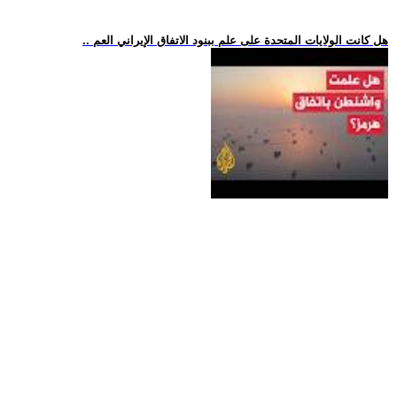
.. هل كانت الولايات المتحدة على علم ببنود الاتفاق الإيراني العم