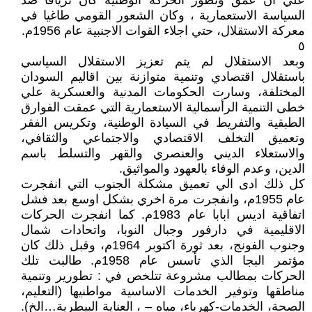
علي أن عمق وتطور الحركة الوطنية كان ترياقا ضد
السياسة الاستعمارية ، وكان الشعور القومي طاغيا في
معركة الاستقلال، حتي اجلاء القوات الاجنبية عام 1956م.
٥
وبعد الاستقلال لم يتم تعزيز الاستقلال السياسي
باستقلال اقتصادي وتنمية متوازنة بين اقاليم السودان
المختلفة، وسارت الحكومات المدنية والعسكرية علي
خطى التنمية الرأسمالية الاستعمارية التي عمقت الفوارق
الطبقية والتفريط في السيادة الوطنية، وتكريس الفقر
وتعميق التخلف الاقتصادي والاجتماعي والثقافي،
والاستعلاء الديني والعنصري والقهر والتسلط باسم
الدين، وعدم الوفاء بالعهود والمواثيق.
كل ذلك ادى الي تعميق مشكلة الجنوب التي انفجرت
عام 1955م، وانفجرت مرة اخري بشكل اوسع بعد فشل
اتفاقية اديس ابابا عام 1983م. كما انفجرت الحركات
الاقليمية في دارفور وجبال النوبا، واتحادات شمال
وجنوب الفونج، بعد ثورة اكتوبر 1964م، وقبل ذلك كان
مؤتمر البجا الذي تأسس عام 1958م. طالبت تلك
الحركات بمطالب مشروعة تتلخص في : تطورير وتنمية
مناطقها وتوفير الخدمات الاساسية مواطنيها (التعليم،
الصحة، الخدمات-كهرباء، مياه – ، العناية البيطرية…الخ).