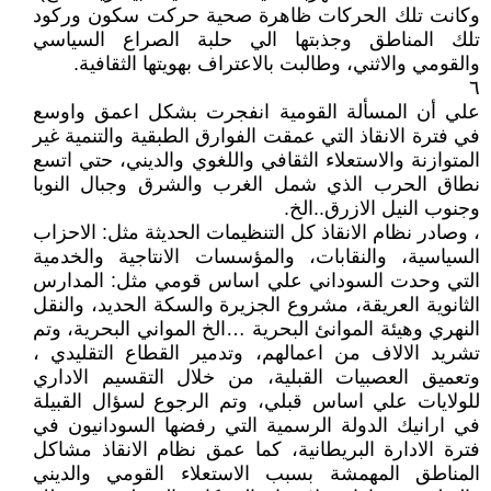
وكانت تلك الحركات ظاهرة صحية حركت سكون وركود
تلك المناطق وجذبتها الي حلبة الصراع السياسي
والقومي والاثني، وطالبت بالاعتراف بهويتها الثقافية.
٦
علي أن المسألة القومية انفجرت بشكل اعمق واوسع
في فترة الانقاذ التي عمقت الفوارق الطبقية والتنمية غير
المتوازنة والاستعلاء الثقافي واللغوي والديني، حتي اتسع
نطاق الحرب الذي شمل الغرب والشرق وجبال النوبا
وجنوب النيل الازرق..الخ.
، وصادر نظام الانقاذ كل التنظيمات الحديثة مثل: الاحزاب
السياسية، والنقابات، والمؤسسات الانتاجية والخدمية
التي وحدت السوداني علي اساس قومي مثل: المدارس
الثانوية العريقة، مشروع الجزيرة والسكة الحديد، والنقل
النهري وهيئة الموانئ البحرية …الخ المواني البحرية، وتم
تشريد الالاف من اعمالهم، وتدمير القطاع التقليدي ،
وتعميق العصبيات القبلية، من خلال التقسيم الاداري
للولايات علي اساس قبلي، وتم الرجوع لسؤال القبيلة
في ارانيك الدولة الرسمية التي رفضها السودانيون في
فترة الادارة البريطانية، كما عمق نظام الانقاذ مشاكل
المناطق المهمشة بسبب الاستعلاء القومي والديني