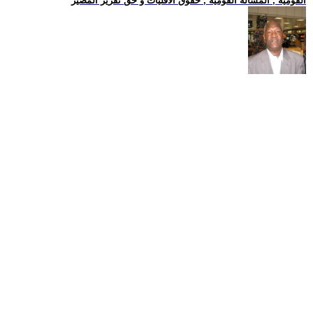
القومية , المسالة القومية , حقوق الاقليات و حق تقرير المصير