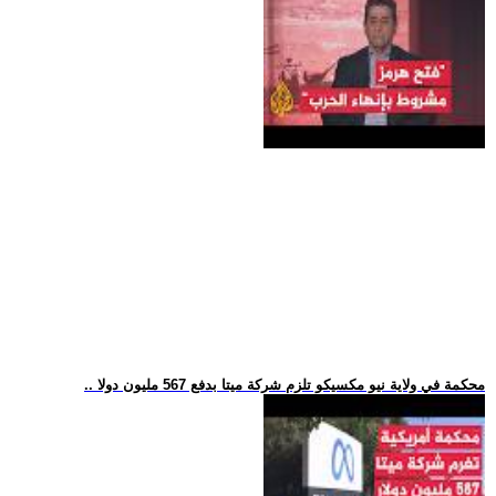
.. محكمة في ولاية نيو مكسيكو تلزم شركة ميتا بدفع 567 مليون دولا