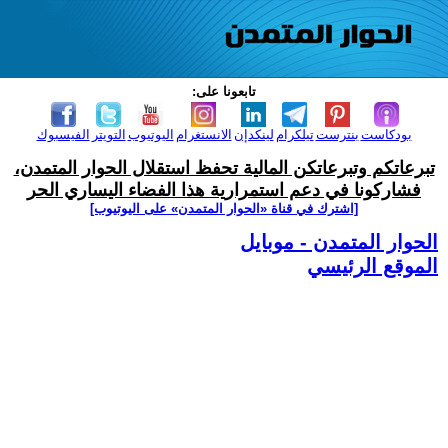
تابعونا على:
بودكاست
بنترست
تيلكرام
لينكدإن
الانستغرام
اليوتيوب
التويتر
الفيسبوك
تبرعاتكم وتبرعاتكن المالية تحفظ استقلال الحوار المتمدن،
فشاركونا في دعم استمرارية هذا الفضاء اليساري الحر
[اشترك في قناة ‫«الحوار المتمدن» على اليوتيوب]
الحوار المتمدن - موبايل
الموقع الرئيسي