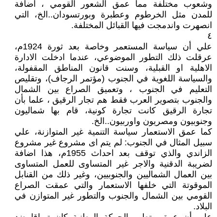
وشعوب مختلفة مما عمق الشعور القومي ، اضافة
للمدن مثل الخرطوم وعطبرة وبورتسودان..الخ، التي
انصهرت واندمجت فيها القبائل المختلفة.
٤
علي أن سياسة المستعمر وخاصة بعد ثورة 1924م،
عرقلت ذلك التطور الموضوعي، عندما ادخلت الادارة
الاهلية او القبلية، وسنت قانون المناطق المقفولة،
والسياسة اللغوية في الجنوب (مؤتمر الرجاف)، وتقليص
التعليم في الجنوب ، وتعميق الصراع بين الشمال
والجنوب بتصوير العرب فقط هم تجار الرقيق ، علما بأن
تجارة الرقيق كانت تجارة كونية، قام بها شماليون
وجنوبيون ومصريون واوربيون..الخ.
كما عمق الاستعمار سياسة التنمية غير المتوازنة، علي
سبيل المثال في الجنوب: لم يتم اى مشروع غير مشروع
الزاندي والذي توقف بعد احداث 1955م، هذا اضافة
لضريبة الدقنية والاجر غير المتساوى للعمل المتساوى
بين العمال الشماليين والجنوبيين، وغير ذلك من القنابل
الموقوتة التي خلفها الاستعمار والتي عمقت الصراع
القومي بين الشمال والجنوب والتطور غير المتوازن في
البلاد.