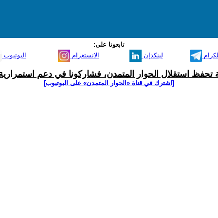
تابعونا على:
لكرام
لينكدإن
الانستغرام
اليوتيوب
ية تحفظ استقلال الحوار المتمدن، فشاركونا في دعم استمرارية 
[اشترك في قناة ‫«الحوار المتمدن» على اليوتيوب]