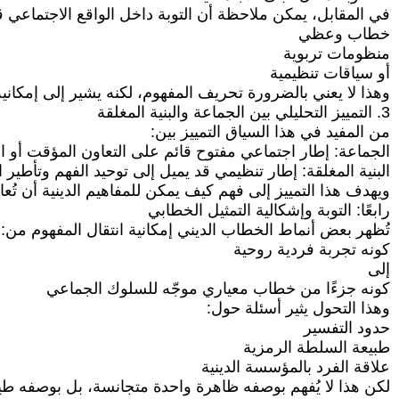
في المقابل، يمكن ملاحظة أن التوبة داخل الواقع الاجتماعي قد
خطاب وعظي
منظومات تربوية
أو سياقات تنظيمية
وهذا لا يعني بالضرورة تحريف المفهوم، لكنه يشير إلى إمكانية
3. التمييز التحليلي بين الجماعة والبنية المغلقة
من المفيد في هذا السياق التمييز بين:
الجماعة: إطار اجتماعي مفتوح قائم على التعاون المؤقت أو ا
البنية المغلقة: إطار تنظيمي قد يميل إلى توحيد الفهم وتأطير
ويهدف هذا التمييز إلى فهم كيف يمكن للمفاهيم الدينية أن تُع
رابعًا: التوبة وإشكالية التمثيل الخطابي
تُظهر بعض أنماط الخطاب الديني إمكانية انتقال المفهوم من:
كونه تجربة فردية روحية
إلى
كونه جزءًا من خطاب معياري موجّه للسلوك الجماعي
وهذا التحول يثير أسئلة حول:
حدود التفسير
طبيعة السلطة الرمزية
علاقة الفرد بالمؤسسة الدينية
لكن هذا لا يُفهم بوصفه ظاهرة واحدة متجانسة، بل بوصفه طيفًا 