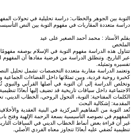
التوبة بين الجوهر والخطاب: دراسة تحليلية في تحولات المف
دراسة متعددة المقاربات في مفهوم التوبة بين النص التأسيسي
بقلم الأستاذ : محمد أحمد الصغير على عيد
الملخص
تتناول هذه الدراسة مفهوم التوبة في الإسلام بوصفه مفهومًا 
عبر التاريخ. وتنطلق الدراسة من فرضية مفادها أن المفهوم ا
تفسيره وتمثيله.
كخبرة روحية فردية، وبين تمثلاتها داخل الفضاءات الجماعية و
وتخلص الدراسة إلى أن التوبة في أصلها القرآني والنبوي تُق
الاجتماعية داخل سياقات تاريخية قد تضيف إليها أبعادًا تنظيمية
الكلمات المفتاحية: التوبة، التحول الروحي، الخطاب الديني، تحليل الخطاب، metanoia، علم النفس
المقدمة: إشكالية البحث
تُعد التوبة من المفاهيم المركزية في البنية العقدية والأخل
المفهوم في نصوصه التأسيسية بسعة الرحمة الإلهية وفتح با
غير أن قراءة بعض أنماط الخطاب الديني في السياقات التاريخ
تنظيمية تُضفي عليه أبعادًا تتجاوز معناه الفردي الأصلي.