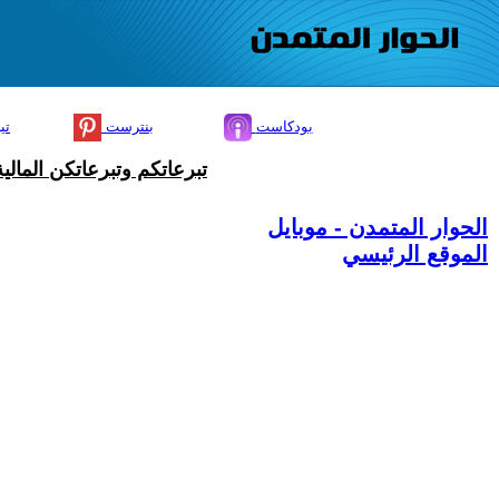
بودكاست
بنترست
تي
تبرعاتكم وتبرعاتكن المال
الحوار المتمدن - موبايل
الموقع الرئيسي