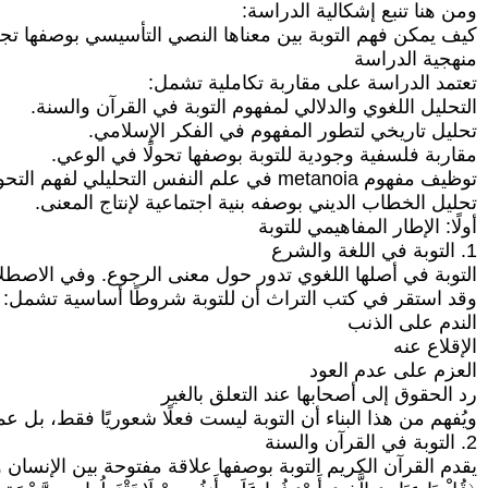
ومن هنا تنبع إشكالية الدراسة:
كيف يمكن فهم التوبة بين معناها النصي التأسيسي بوصفها تجربة
منهجية الدراسة
تعتمد الدراسة على مقاربة تكاملية تشمل:
التحليل اللغوي والدلالي لمفهوم التوبة في القرآن والسنة.
تحليل تاريخي لتطور المفهوم في الفكر الإسلامي.
مقاربة فلسفية وجودية للتوبة بوصفها تحولًا في الوعي.
توظيف مفهوم metanoia في علم النفس التحليلي لفهم التحول النفسي.
تحليل الخطاب الديني بوصفه بنية اجتماعية لإنتاج المعنى.
أولًا: الإطار المفاهيمي للتوبة
1. التوبة في اللغة والشرع
التوبة في أصلها اللغوي تدور حول معنى الرجوع. وفي الاصطلاح
وقد استقر في كتب التراث أن للتوبة شروطًا أساسية تشمل:
الندم على الذنب
الإقلاع عنه
العزم على عدم العود
رد الحقوق إلى أصحابها عند التعلق بالغير
ويُفهم من هذا البناء أن التوبة ليست فعلًا شعوريًا فقط، بل عم
2. التوبة في القرآن والسنة
يقدم القرآن الكريم التوبة بوصفها علاقة مفتوحة بين الإنسان 