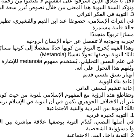
﴿قُلْ يَا عِبَادِيَ الَّذِينَ أَسْرَفُوا عَلَى أَنفُسِهِمْ لَا تَقْنَطُوا مِن رَّحْمَةِ ا
وتؤكد السنة النبوية هذا المعنى من خلال نصوص تُبرز سعة المغ
3. التوبة في الفكر التراثي
في التراث الإسلامي، خصوصًا عند ابن القيم والقشيري، تظهر ا
حالة قلبية مستمرة
مسارًا تربويًا متجددًا
تجربة وجودية لا تنفصل عن حياة الإنسان الروحية
وهذا الفهم يُخرج التوبة من كونها حدثًا منفصلًا إلى كونها مسارًا 
ثانيًا: التوبة بوصفها تحولًا نفسيًا (Metanoia)
في علم النفس التحليلي، يُستخدم مفهوم metanoia للإشارة إلى التحول العميق في البنية النفسية للفرد، والذي غالبًا ما يحدث نتيجة أزمة أو صراع وجودي.
ويُفهم هذا التحول على أنه:
انهيار نسق نفسي قديم
إعادة بناء للهوية
إعادة تنظيم للمعنى الذاتي
وتتقاطع هذه الرؤية مع المفهوم الإسلامي للتوبة من حيث كونها
غير أن الاختلاف الجوهري يكمن في أن التوبة في الإسلام ترتبط ببعد أخلاقي-إيماني، بينما 
ثالثًا: التوبة بين الفردية والبنية الاجتماعية
1. التوبة كخبرة فردية
في أصلها النصي، تُقدَّم التوبة بوصفها علاقة مباشرة بين 
والمسؤولية الشخصية.
2. التوبة داخل البنى الاجتماعية