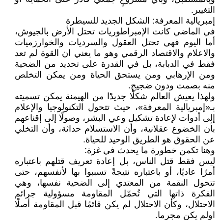
التغيير.
إمبريالية المعرفة: الشكل الجديد للسيطرة
في الماضي كانت الإمبراطوريات تحتل الأرض بالجيوش،
أما اليوم فهي تحتل العقول والسرديات والخوارزميات
والاعلام والاقتصاد الرقمي وهو ما يعني ان القوة لم تعد
فقط في الدبابة، بل في القدرة على تحديد من الضحية
ومن الإرهابي ومن يستحق الحياة ومن يمكن التخلص
منه بصمت ودون ضجيج.
ولهذا يعيش العالم شكلًا جديدًا من الهيمنة يمكن تسميته
بـ«إمبريالية المعرفة»، حيث تتحول التكنولوجيا والإعلام
إلى أدوات لإعادة تشكيل وعي البشر، وصولًا إلى إقناعهم
بأن الخضوع عقلانية، وأن الاستسلام حداثة، وأن التخلي
عن الحقوق هو الطريق الوحيد للحياة.
وهنا تكمن خطورة ما يحدث في غزة:
ليس فقط قتل الناس، بل إعادة تعريف قتلهم باعتباره
أمرًا عاديًا، أو باعتباره نتيجةً تسببوا بها لأنفسهم، حتى
تتحول النقمة من المعتدي إلى الضحية نفسها، وهي
الفكرة ذاتها التي تُحمّل المقاومة مسؤولية جرائم
الاحتلال، وكأن الاحتلال لم يكن قائمًا قبل المقاومة أصلًا
اولم يكن مجرما.