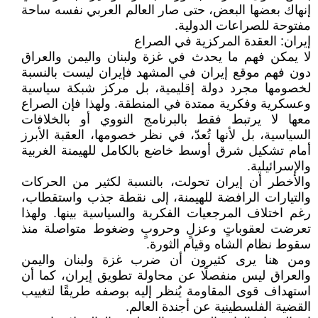
إنهاك بعضها البعض، حتى صار العالم العربي نفسه ساحة
مفتوحة للصراعات الدولية.
إيران: العقدة المركزية في الصراع
لا يمكن فهم ما يحدث في غزة ولبنان واليمن والعراق
دون فهم موقع إيران في المشهد فإيران ليست بالنسبة
لخصومها مجرد دولة إقليمية، بل مركز شبكة سياسية
وعسكرية وفكرية ممتدة في المنطقة. ولهذا فإن الصراع
معها لا يرتبط فقط بالبرنامج النووي أو بالخلافات
السياسية، بل لأنها تُعدّ، في نظر خصومها، العقبة الأبرز
أمام تشكيل شرق أوسط خاضع بالكامل للهيمنة الغربية
والإسرائيلية.
والأخطر أن إيران تحولت، بالنسبة لكثير من الحركات
والتيارات الرافضة للهيمنة، إلى نقطة جذب واستقطاب،
رغم اختلاف المرجعيات الفكرية والسياسية بينها. ولهذا
تعرضت لعقوباتٍ وعزلٍ وحروبٍ وضغوط متواصلة منذ
سقوط نظام الشاه وقيام الثورة.
ومن هنا يرى كثيرون أن ضرب غزة ولبنان واليمن
والعراق ليس منفصلًا عن محاولة تطويق إيران، كما أن
استهداف قوى المقاومة يُنظر إليه بوصفه طريقًا لتغييب
القضية الفلسطينية عن أجندة العالم.