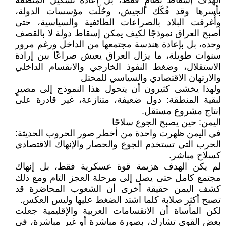
الهدف إسقاط نظامٍ فقط، بل إعادة تشكيل المنطقة
بأسرها وقد فُكّك الجيش، وحُلّت مؤسسات الدولة،
وأُغرقت البلاد بالصراعات الطائفية والسياسية، حتى
أصبح العراق نموذجًا لكيف يمكن إسقاط دولة لا بالقصف
وحده، بل بإعادة هندسة مجتمعها من الداخل ورغم مرور
سنوات طويلة، ما يزال العراق يعيش صراعًا بين إرادة
الاستقلال، وضغط النفوذ الخارجي والانقسام الداخلي
والارتهان الاقتصادي والسياسي للمحتل
ولهذا يخشى كثيرون أن يتحول هذا النموذج إلى مصيرٍ
لبقية المنطقة: دول ضعيفة، متنازعة، غير قادرة على
إنتاج مشروع مستقل.
اليمن: حين يصبح الجوع سلاحًا
في اليمن ظهرت واحدة من أخطر صور الحروب الحديثة:
الحرب التي تستخدم الجوع والحصار والإنهاك الاقتصادي
كسلاح مباشر.
لم يكن الهدف هزيمة قوة عسكرية فقط، بل إنهاك
مجتمع كامل حتى يصل إلى مرحلة العجز التام ومع ذلك
كشف اليمن حقيقة أخرى أن الشعوب المحاصَرة قد
تصبح أكثر صلابة كلما اشتد الضغط عليها وليس العكس.
لكن المأساة أن الانقسامات العربية والإقليمية جعلت
بعض القوى تشارك، بصورة مباشرة أو غير مباشرة، في