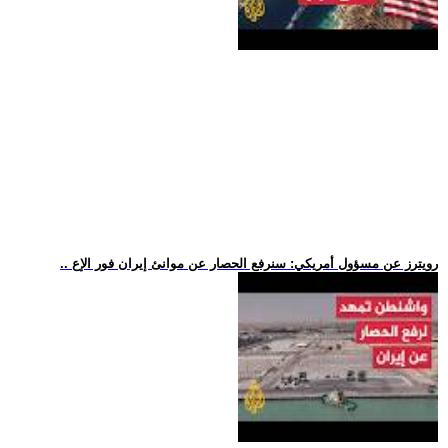
.. رويترز عن مسؤول أمريكي: سنرفع الحصار عن موانئ إيران فور الإع