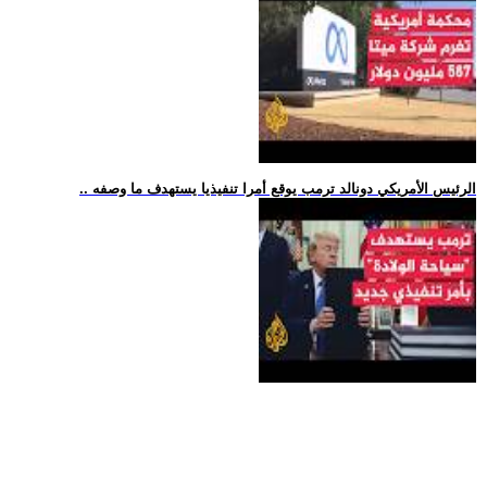
.. الرئيس الأمريكي دونالد ترمب يوقع أمرا تنفيذيا يستهدف ما وصفه