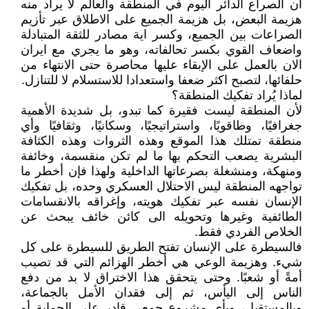
ان الصراع الدائر اليوم في المنطقة والعالم لا يراد منه
هزيمة البعض، بل هزيمة الجميع على الاطلاق عبر تأزيم
الصراعات بين الجميع، وكسر اية مصادر للثقة المتبادلة
واضعاف القوي بكسر تحالفاته، وهو ما يجري مع ايران
الان بالعمل على الإبقاء عليها محاصرة حتى الانتهاء من
حلفائها، لتصبح اكثر ضعفا واستعدادا للاستسلام لا للتنازل.
لماذا يُراد تفكيك المنطقة؟
لأن المنطقة ليست فقيرة كما تبدو، بل شديدة الأهمية
جغرافيًا، وطاقويًا، واستراتيجيًا، وسكانيًا، وثقافيًا وأي
منطقة تمتلك هذا الموقع وهذه الثروات وهذه الكثافة
البشرية يصعب التحكم بها ما لم تكن منقسمة، وخائفة
ومنهكة، ومنشغلة بصرعاتها الداخلية ولهذا فإن أخطر ما
تواجهه المنطقة ليس الاحتلال العسكري وحده، بل تفكيك
الإنسان نفسه عبر تفكيك هويته، وإغراقه بالانقسامات
الطائفية وغيرها وتحويله الى كائن خائف يبحث عن
الخلاص الفردي فقط.
فالسيطرة على الإنسان تفتح الطريق للسيطرة على كل
شيء. وهزيمة الوعي هي أخطر الهزائم التي قد تصيب
أمةً أو شعبًا. وحتى يتحقق هذا الاختراق لا بد من دفع
الناس إلى اليأس، ثم إلى فقدان الأمل بالجماعة،
وبالمستقبل، وبأي مشروعٍ جمعي قادر على الحماية أو