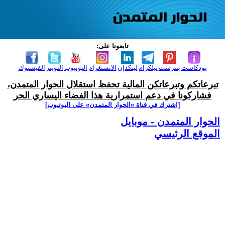
تابعونا على:
بودكاست
بنترست
تيلكرام
لينكدإن
الانستغرام
اليوتيوب
التويتر
الفيسبوك
تبرعاتكم وتبرعاتكن المالية تحفظ استقلال الحوار المتمدن،
فشاركونا في دعم استمرارية هذا الفضاء اليساري الحر
[اشترك في قناة ‫«الحوار المتمدن» على اليوتيوب]
الحوار المتمدن - موبايل
الموقع الرئيسي