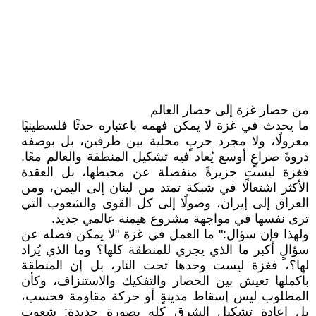
من حصار غزة إلى حصار العالم
ما يحدث في غزة لا يمكن فهمه باعتباره حدثًا فلسطينيًا
معزولًا، ولا مجرد حربٍ محلية بين طرفين، بل بوصفه
ذروةَ صراعٍ أوسع يُعاد فيه تشكيل المنطقة والعالم معًا.
فغزة ليست جزيرةً منفصلة عن محيطها، بل العقدة
الأكثر اشتعالًا في شبكة تمتد من لبنان إلى اليمن، ومن
العراق إلى إيران، وصولًا إلى كل القوى والشعوب التي
ترى نفسها في مواجهة مشروع هيمنة عالمي جديد.
ولهذا فإن سؤال:" ما العمل في غزة "لا يمكن فصله عن
سؤالٍ أكبر ما الذي يجري للمنطقة كلها؟ وما الذي يُراد
لها؟، فغزة ليست وحدها تحت النار، بل إن المنطقة
بأكملها تعيش بين الحصار والتفكيك والاستنزاف، وكأن
المطلوب ليس إسقاط مدينةٍ أو حركة مقاومة فحسب،
بل إعادة تشكيل الشرق كله بصورة جديدة: شعوب