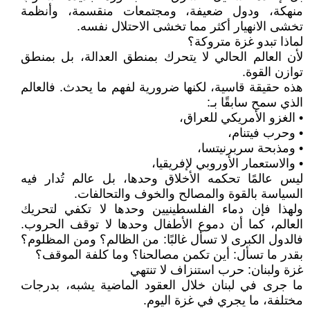
منهكة، ودول ضعيفة، ومجتمعات منقسمة، وأنظمة
تخشى الانهيار أكثر مما تخشى الاحتلال نفسه.
لماذا تبدو غزة متروكة؟
لأن العالم الحالي لا يتحرك بمنطق العدالة، بل بمنطق
توازن القوة.
هذه حقيقة قاسية، لكنها ضرورية لفهم ما يحدث. فالعالم
الذي سمح سابقًا بـ:
• الغزو الأمريكي للعراق،
• وحرب فيتنام،
• ومذبحة سربرنيتسا،
• والاستعمار الأوروبي لإفريقيا،
ليس عالمًا تحكمه الأخلاق وحدها، بل عالم تُدار فيه
السياسة بالقوة والمصالح والخوف والتحالفات.
ولهذا فإن دماء الفلسطينيين وحدها لا تكفي لتحريك
العالم، كما أن دموع الأطفال وحدها لا توقف الحروب.
فالدول الكبرى لا تسأل غالبًا: من الظالم؟ ومن المظلوم؟
بقدر ما تسأل: أين تكمن مصالحنا؟ وما كلفة الموقف؟
غزة ولبنان: حرب استنزاف لا تنتهي
ما جرى في لبنان خلال العقود الماضية يشبه، بدرجات
مختلفة، ما يجري في غزة اليوم.