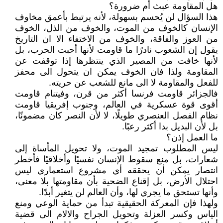
هل المقاومة عبث أم ضرورة؟
هذا السؤال لن يُحسم بسهولة، لأنه يرتبط بأعمق مخاوف
الإنسان كالخوف من الموت، والخوف من الذل، الخوف
من العوز والفاقة، والخوف من الاختفاء الا ان التاريخ
يقول إن الشعوب نادرًا ما قاومت لأنها أحبت الحرب، بل
لأنها خافت من المصير الذي ينتظرها إذا توقفت عن
المقاومة ولذا فان الخوف يمكن ان يتحول الى محفز
للفعل والمقاومة لا الى مانع للشعب عن حريته.
فالجزائر قاومت فرنسا أكثر من قرن، وفيتنام قاومت
أقوى قوة عسكرية في العالم، وجنوب إفريقيا قاومت
نظام الفصل العنصري طويلًا، لا لأن النصر كان مضمونًا،
بل لأن البديل بدا أكثر رعبًا.
ما العمل إذن؟
ليس المطلوب تمجيد الموت، ولا تحويل المأساة إلى
شعارات، بل منع سقوط الإنسان نفسيًا وأخلاقيًا فأخطر
انتصار يمكن أن يحققه أي مشروع استعماري ليس
احتلال الأرض، بل إقناع الضحية بأن مقاومتها بلا معنى،
وأنها تستحق ما يجري لها، وأن العالم لن يتغير أبدًا.
ولهذا فإن المعركة الحقيقية تبدأ من حماية الوعي ومنع
الياس وكسر العزلة وتحويل الجراح والالام الى قضية