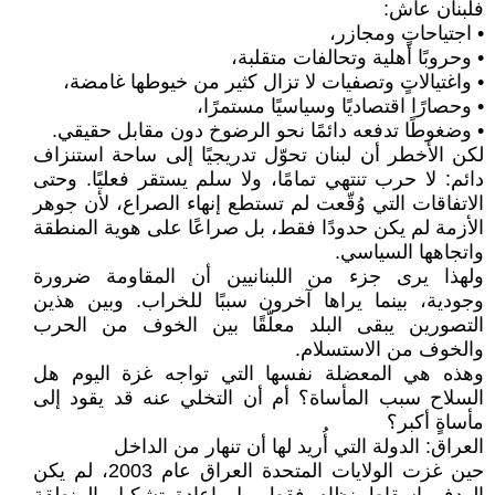
فلبنان عاش:
• اجتياحاتٍ ومجازر،
• وحروبًا أهلية وتحالفات متقلبة،
• واغتيالاتٍ وتصفيات لا تزال كثير من خيوطها غامضة،
• وحصارًا اقتصاديًا وسياسيًا مستمرًا،
• وضغوطًا تدفعه دائمًا نحو الرضوخ دون مقابل حقيقي.
لكن الأخطر أن لبنان تحوّل تدريجيًا إلى ساحة استنزاف
دائم: لا حرب تنتهي تمامًا، ولا سلم يستقر فعليًا. وحتى
الاتفاقات التي وُقّعت لم تستطع إنهاء الصراع، لأن جوهر
الأزمة لم يكن حدودًا فقط، بل صراعًا على هوية المنطقة
واتجاهها السياسي.
ولهذا يرى جزء من اللبنانيين أن المقاومة ضرورة
وجودية، بينما يراها آخرون سببًا للخراب. وبين هذين
التصورين يبقى البلد معلّقًا بين الخوف من الحرب
والخوف من الاستسلام.
وهذه هي المعضلة نفسها التي تواجه غزة اليوم هل
السلاح سبب المأساة؟ أم أن التخلي عنه قد يقود إلى
مأساةٍ أكبر؟
العراق: الدولة التي أُريد لها أن تنهار من الداخل
حين غزت الولايات المتحدة العراق عام 2003، لم يكن