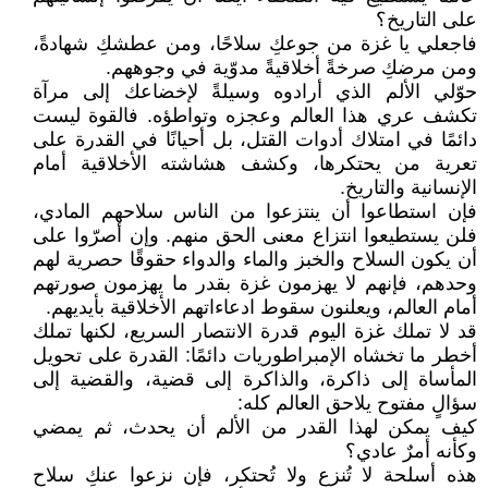
على التاريخ؟
فاجعلي يا غزة من جوعكِ سلاحًا، ومن عطشكِ شهادةً،
ومن مرضكِ صرخةً أخلاقيةً مدوّية في وجوههم.
حوّلي الألم الذي أرادوه وسيلةً لإخضاعك إلى مرآة
تكشف عري هذا العالم وعجزه وتواطؤه. فالقوة ليست
دائمًا في امتلاك أدوات القتل، بل أحيانًا في القدرة على
تعرية من يحتكرها، وكشف هشاشته الأخلاقية أمام
الإنسانية والتاريخ.
فإن استطاعوا أن ينتزعوا من الناس سلاحهم المادي،
فلن يستطيعوا انتزاع معنى الحق منهم. وإن أصرّوا على
أن يكون السلاح والخبز والماء والدواء حقوقًا حصرية لهم
وحدهم، فإنهم لا يهزمون غزة بقدر ما يهزمون صورتهم
أمام العالم، ويعلنون سقوط ادعاءاتهم الأخلاقية بأيديهم.
قد لا تملك غزة اليوم قدرة الانتصار السريع، لكنها تملك
أخطر ما تخشاه الإمبراطوريات دائمًا: القدرة على تحويل
المأساة إلى ذاكرة، والذاكرة إلى قضية، والقضية إلى
سؤالٍ مفتوح يلاحق العالم كله:
كيف يمكن لهذا القدر من الألم أن يحدث، ثم يمضي
وكأنه أمرٌ عادي؟
هذه أسلحة لا تُنزع ولا تُحتكر، فإن نزعوا عنكِ سلاح