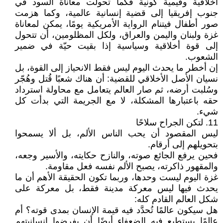
أخلاقية وقيمية كونية فكما تحولت معاناة السود في
جنوب إفريقيا إلى قضية إنسانية عالمية، وكما هزمت
صور أطفال فيتنام الرواية الأمريكية يومًا، يمكن لمعاناة
غزة ولبنان واليمن والعراق، ولكل المظلومين، أن تتحول
إلى قوة أخلاقية وسياسية إذا بقيت حيّة في ضمير
الشعوب.
إن أخطر ما يحدث اليوم ليس فقط الانحياز إلى القوة، بل
نسيان الأصل الأخلاقي للقضية: أن هناك شعبًا قُتل وهُجّر
وسُلبت أرضه، ثم صار العالم يتعامل مع محاولة استرداد
حقه باعتبارها المشكلة، لا مع الجريمة التي بدأت كل
شيء.
11. لتكن الجراح سلاحًا
ليس المقصود أن يحب الناس الألم، بل ألا يسمحوا
بتحويلهم إلى أرقام.
فحين يرفع الجائع صوته، والنازح حكايته، والأسير وجعه،
والمقهور ذاكرته، يصبح الألم نفسه فعل مقاومة.
غزة اليوم ليست وحدها، وربما تكون الحقيقة الأهم أن ما
يحدث فيها ليس معركة مدينة فقط، بل معركة على
شكل العالم القادم كله:
هل سيكون عالمًا تُحدَّد فيه قيمة الإنسان بمدى قوته؟ أم
عالمًا يستطيع فيه الضعفاء أيضًا أن يفرضوا إنسانيتهم