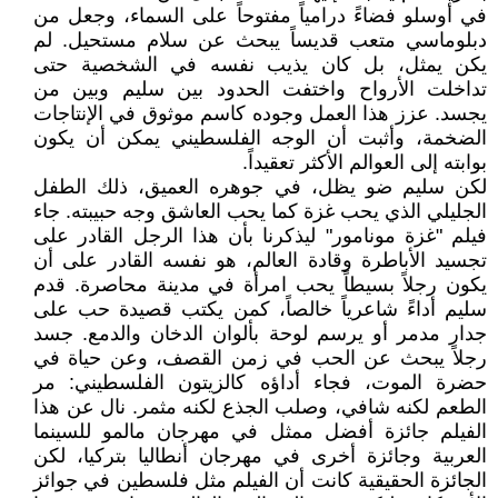
في أوسلو فضاءً درامياً مفتوحاً على السماء، وجعل من
دبلوماسي متعب قديساً يبحث عن سلام مستحيل. لم
يكن يمثل، بل كان يذيب نفسه في الشخصية حتى
تداخلت الأرواح واختفت الحدود بين سليم وبين من
يجسد. عزز هذا العمل وجوده كاسم موثوق في الإنتاجات
الضخمة، وأثبت أن الوجه الفلسطيني يمكن أن يكون
بوابته إلى العوالم الأكثر تعقيداً.
لكن سليم ضو يظل، في جوهره العميق، ذلك الطفل
الجليلي الذي يحب غزة كما يحب العاشق وجه حبيبته. جاء
فيلم "غزة مونامور" ليذكرنا بأن هذا الرجل القادر على
تجسيد الأباطرة وقادة العالم، هو نفسه القادر على أن
يكون رجلاً بسيطاً يحب امرأة في مدينة محاصرة. قدم
سليم أداءً شاعرياً خالصاً، كمن يكتب قصيدة حب على
جدار مدمر أو يرسم لوحة بألوان الدخان والدمع. جسد
رجلاً يبحث عن الحب في زمن القصف، وعن حياة في
حضرة الموت، فجاء أداؤه كالزيتون الفلسطيني: مر
الطعم لكنه شافي، وصلب الجذع لكنه مثمر. نال عن هذا
الفيلم جائزة أفضل ممثل في مهرجان مالمو للسينما
العربية وجائزة أخرى في مهرجان أنطاليا بتركيا، لكن
الجائزة الحقيقية كانت أن الفيلم مثل فلسطين في جوائز