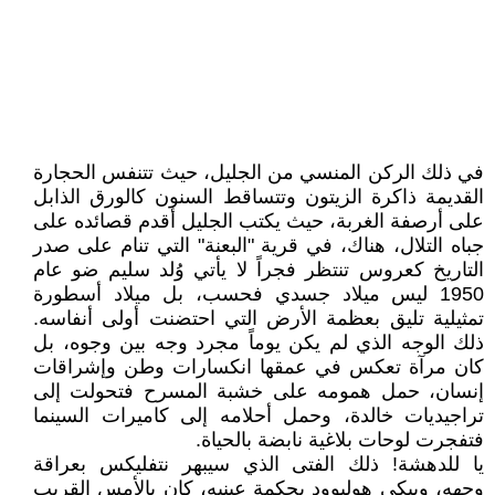
في ذلك الركن المنسي من الجليل، حيث تتنفس الحجارة
القديمة ذاكرة الزيتون وتتساقط السنون كالورق الذابل
على أرصفة الغربة، حيث يكتب الجليل أقدم قصائده على
جباه التلال، هناك، في قرية "البعنة" التي تنام على صدر
التاريخ كعروس تنتظر فجراً لا يأتي وُلد سليم ضو عام
1950 ليس ميلاد جسدي فحسب، بل ميلاد أسطورة
تمثيلية تليق بعظمة الأرض التي احتضنت أولى أنفاسه.
ذلك الوجه الذي لم يكن يوماً مجرد وجه بين وجوه، بل
كان مرآة تعكس في عمقها انكسارات وطن وإشراقات
إنسان، حمل همومه على خشبة المسرح فتحولت إلى
تراجيديات خالدة، وحمل أحلامه إلى كاميرات السينما
فتفجرت لوحات بلاغية نابضة بالحياة.
يا للدهشة! ذلك الفتى الذي سيبهر نتفليكس بعراقة
وجهه، ويبكي هوليوود بحكمة عينيه، كان بالأمس القريب