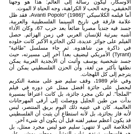
الأوسكار، ليكون رسالة إلى العالم: هذا هو وجهنا
الحقيقي، وجه الحب لا الكراهية، وجه الحياة لا الموت.
أما فيلمه الكلاسيكي "Avanti Popolo" (1986)، فقد ظل
علامة فارقة في تاريخ السينما الفلسطينية والعربية.
جسد فيه جندياً مصرياً ضائعاً بعد حرب 67، وكان الأداء
أشبه بمرثية للإنسان العربي في زمن الهزائم. حصل
الفيلم على جوائز عديدة، لكن الجائزة الأكبر كانت خلوده
في ذاكرة من شاهدوه. ثم جاء مسلسل "طاغية"
(Tyrant) الأمريكي ليضيف بعداً آخر إلى مسيرته، حيث
جسد شخصية يوسف وأثبت أن الأبجدية العربية يمكن
نطقها بأكثر من لغة، وأن الحزن الفلسطيني يمكن أن
يترجم إلى كل اللهجات.
وفي عام 1989، وقف سليم ضو على منصة التكريم
ليحصل على جائزة أفضل ممثل عن دوره في فيلم
"الملجأ". لم تكن مجرد جائزة، بل كانت اعترافاً بمسيرة
بدأت من طين الجليل ووصلت إلى أرقى المهرجانات
العالمية. كان في عينيه ذلك اليوم بريق المنتصر، ليس
لأنه فاز بجائزة، بل لأنه استطاع أن يثبت أن الفلسطيني
قد يكون أعظم سفير لفنه قبل أن يكون أي شيء آخر.
الخلاصة التي لا تنتهي: سليم ضو ليس مجرد ممثل، بل
هو فلسطين ترتدي ثياب التمثيل، ووطن يمشي على