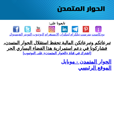
تابعونا على:
بودكاست
بنترست
تيلكرام
لينكدإن
الانستغرام
اليوتيوب
التويتر
الفيسبوك
تبرعاتكم وتبرعاتكن المالية تحفظ استقلال الحوار المتمدن،
فشاركونا في دعم استمرارية هذا الفضاء اليساري الحر
[اشترك في قناة ‫«الحوار المتمدن» على اليوتيوب]
الحوار المتمدن - موبايل
الموقع الرئيسي