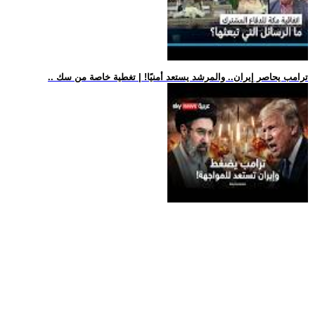
.. ترامب يحاصر إيران.. والمرشد يستعد أمنيًا! | تغطية خاصة من سك