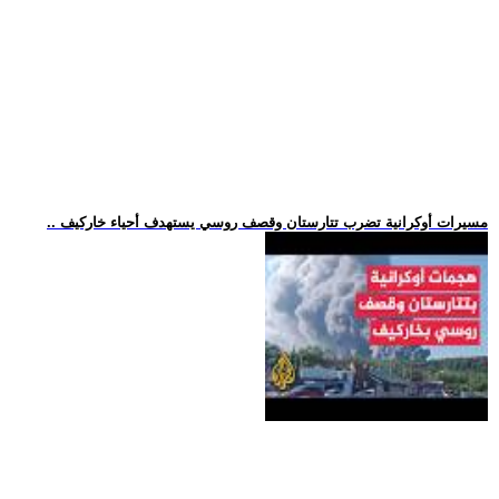
.. مسيرات أوكرانية تضرب تتارستان وقصف روسي يستهدف أحياء خاركيف