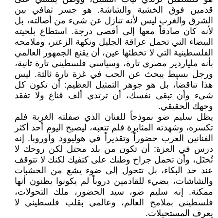
قدمين فوق الخشبة والشاشة. هو جسر ثقافي بين
الشرق والغرب ليس لأنه تنازل عن شيء من أصالته، بل
لأنه كان صادقاً معها إلى أقصى درجة. استطاع بلحيته
البيضاء التي تحمل عراقة الجليل ونكهة الزعتر، وملامحه
الفلسطينية التي لا تخطئها عين، أن يقنع الجمهور العالمي
بأنه ملياردير مصري تارة، وسياسي فلسطيني تارة ثانية،
ورجل بسيط يبحث عن الحب في غزة تارة ثالثة. ليس
هذا تناقضاً، بل هو جوهر التمثيل العظيم: أن تكون كل
شيء وأن تبقى نفسك، أن ترتدي ألف قناع ولا تفقد
وجهك الحقيقي.
يظل سليم ضو نموذجاً للفنان الذي صقلته الغربة فلم
تكسره، وشهدته المثابرة فلم تتعبه، ليصبح اليوم أحد أكثر
الفنانين العرب حضوراً وتقديراً في هوليوود وأوروبا. إنه
درس في العزة: أن تكون من بلد محتل لكن روحك لا
تُحتَل، وأن تحمل جراح وطنك على كتفيك لكنك لا تتوقف
عند حد البكاء، بل تتحول إلى ضوء يشع من الخشبات
والشاشات، يضيء للقادمين دروباً لم يكونوا يظنون أنها
ممكنة. إنه سليم ضو، سيد الحضور، ملك التحولات،
فلسطيني بملامح العالم، وعالمي بقلب فلسطيني لا
يعرف المستحيلات.