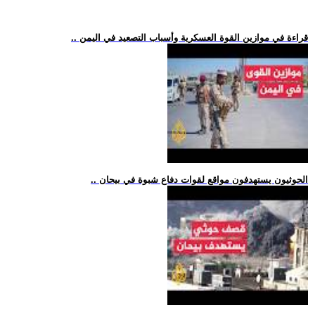
.. قراءة في موازين القوة العسكرية وأسباب التصعيد في اليمن
.. الحوثيون يستهدفون مواقع لقوات دفاع شبوة في بيحان