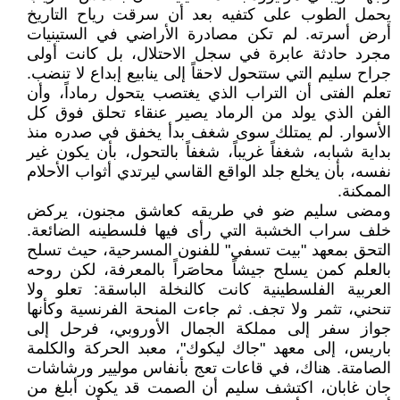
يحمل الطوب على كتفيه بعد أن سرقت رياح التاريخ
أرض أسرته. لم تكن مصادرة الأراضي في الستينيات
مجرد حادثة عابرة في سجل الاحتلال، بل كانت أولى
جراح سليم التي ستتحول لاحقاً إلى ينابيع إبداع لا تنضب.
تعلم الفتى أن التراب الذي يغتصب يتحول رماداً، وأن
الفن الذي يولد من الرماد يصير عنقاء تحلق فوق كل
الأسوار. لم يمتلك سوى شغف بدأ يخفق في صدره منذ
بداية شبابه، شغفاً غريباً، شغفاً بالتحول، بأن يكون غير
نفسه، بأن يخلع جلد الواقع القاسي ليرتدي أثواب الأحلام
الممكنة.
ومضى سليم ضو في طريقه كعاشق مجنون، يركض
خلف سراب الخشبة التي رأى فيها فلسطينه الضائعة.
التحق بمعهد "بيت تسفي" للفنون المسرحية، حيث تسلح
بالعلم كمن يسلح جيشاً محاصَراً بالمعرفة، لكن روحه
العربية الفلسطينية كانت كالنخلة الباسقة: تعلو ولا
تنحني، تثمر ولا تجف. ثم جاءت المنحة الفرنسية وكأنها
جواز سفر إلى مملكة الجمال الأوروبي، فرحل إلى
باريس، إلى معهد "جاك ليكوك"، معبد الحركة والكلمة
الصامتة. هناك، في قاعات تعج بأنفاس موليير ورشاشات
جان غابان، اكتشف سليم أن الصمت قد يكون أبلغ من