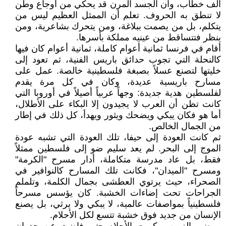
ألف خطاب، وأن الجسد المرن قد يحكي من أوجاع وطن
لا تنطق به الحروف. تعلم أن الممثل العظيم ليس من
يتكلم، بل من يصمت ببلاغة، ومن يتحرك بشاعرية، ومن
ينظر فتتساقط من عينيه مملكة بأسرها.
أقام في فرنسا ثمانية أعوام كاملة، ثمانية أعوام كان فيها
كالنحلة التي تجوب حدائق باريس الفنية، ثم تعود إلى
خليتها لتصنع عسلاً بصبغة فلسطينية خالصة. عمل على
مسارح باريسية عديدة، وكان في كل مرة يقدم
لفلسطين هدية جديدة: وجهاً عربياً أصيلاً في أوروبا التي
كانت تظن أن العرب لا يجيدون إلا البكاء على الأطلال،
أما هو فكان يبكي ويضحك ويثور ويهدأ، كل ذلك في إطار
من الجمال الخالص.
ثم كانت العودة إلى حيفا، تلك العودة التي تشبه عودة
الموج إلى البحر. لم يعد سليم ضو إلى فلسطين ممثلاً
فقط، بل عاد مدرسة متكاملة، أدار مسرح "الكرمة"
ومسرح "الميدان"، فكانت تلك المسارح كالنوافير في
الصحراء، حيث يرتوي العطشى بجمال الكلمة، وتلملم
الجراحات تحت إضاءات الخشبة. كان يؤسس مسرحاً
فلسطينياً بمواصفات عالمية، لا يبكي ولا يرثي، بل يصنع
الإنسان من جديد فوق خشبة تتسع لكل الأحلام.