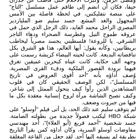
ومضى الزمن، وكبرت الأحلام حتى فاضت عن جدران
حيفا، فكان أن انضم إلى طاقم عمل مسلسل "التاج"
على منصة نتفليكس، في لحظة فاصلة بين الأمس
المجهول والغد المشع. جسد سليم ضو الملياردير
المصري الراحل محمد الفايد، ذلك الرجل الذي حمل في
عروقه طموح النيل وغطرسة الصحراء ودهاء التاجر
الشرقي. يا للروعة! فلسطيني يجسد مصرياً ليخاطب
بريطانيين، وكأنه يقول: أيها العالم، هذا هو الشرق بكل
تناقضاته البديعة. كانت لحيته البيضاء كريشة رسمت على
وجهه ألف حكاية، كانت عيناه كبحرين عميقين تغرق
فيهما برودة القصور الملكية ودفء القرى المصرية.
وُصف أداؤه بأنه "أحد أقوى العروض في تاريخ
المسلسل"، لكن الوصف الحقيقي كان في قلوب
المشاهدين الذين رأوا كيف يتحول الممثل إلى شاعر،
وكيف تصبح الشاشة مرآة لروح إنسانية معقدة بكل ما
فيها من جبروت وضعف.
لم يتوقف سليم عند ذلك الحد، بل أتى فيلم "أوسلو" على
شبكة HBO ليكتب فصولاً جديدة من بطولته الصامتة.
جسد شخصية "أحمد قريع (أبو العلاء)"، أحد مهندسي
مفاوضات أوسلو السرية، وكان أداؤه كمن يقرأ التاريخ
بطريقة لم يسبقه إليها أحد. لقد جعل من القاعة المغلقة