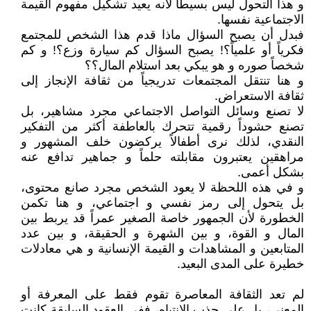
و هذا التحول ليس بسيطاً لأنه يعيد تشكيل مفهوم القيمة
الاجتماعية نفسها.
فبدل أن يصبح السؤال ماذا قدم هذا الشخص للمجتمع
فكرياً أو علمياً؟! يصبح السؤال كم سيارة وزع؟! و كم
شخصاً صوره و هو يبكي بعد استلام المال؟؟
و هنا تنتقل المجتمعات تدريجياً من ثقافة الإنجاز إلى
ثقافة الاستعراض.
لا تصنع وسائل التواصل الاجتماعي مجرد مشاهير، بل
تصنع حشوداً رقمية تتحرك بالعاطفة أكثر من التفكير
النقدي، لذلك نرى أطفالاً يركضون خلف المشهور و
مراهقين يعتبرون مقابلته حلماً و جماهير تدافع عنه
بشكل أعمى.
و في هذه اللحظة لا يعود الشخص مجرد صانع محتوى،
بل يتحول إلى رمز نفسي و اجتماعي، و هنا تكمن
الخطورة لأن الجمهور خاصة الصغير عمراً قد يربط بين
المال و القوة، و بين الشهرة و الحقيقة، و بين عدد
المتابعين و المشاهدات و القيمة الإنسانية و هي معادلات
خطيرة على المدى البعيد.
لم تعد الثقافة المعاصرة تقوم فقط على المعرفة أو
المعنى، بل على جذب الانتباه، ففي العقود السابقة كانت