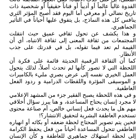
القدوة غالباً عالماً أو أديباً أو فناناً حقيقياً أو شخصية ذات
تاريخ نضالي أو معرفي أما اليوم فقد أصبح المؤثر الثري
ينافس كل هذه النماذج، بل يتفوق عليها أحياناً في التأثير
الجماهيري.
و هذا يكشف عن تحول ثقافي عميق حيث انتقلت
المجتمعات من ثقافة المعنى إلى ثقافة الانتباه، أي أن
القيمة لم تعد فيما تقوله، بل في قدرتك على جذب
الأنظار.
كما أن الثقافة الرقمية الحديثة قائمة على فكرة أن
اللحظة التي لا تصور كأنها لم تحدث أصلاً، لذلك يتحول
العمل الخيري نفسه إلى عرض بصري مليء بالكاميرات
و الموسيقى المؤثرة واللقطات الدرامية و ردود الفعل
العاطفية.
و في هذه اللحظة يصبح الفقير جزء من المشهد الإعلامي
لا مجرد إنسان يحتاج المساعدة، و هنا يبرز سؤال أخلاقي
مهم هل ما يحدث فعل إنساني خالص، أم صناعة محتوى
تستخدم العاطفة البشرية لتحقيق الانتشار؟!
فحين يتم تصوير المحتاج لحظة ضعفه أو بكائه أو انهياره
العاطفي تتحول المساعدة أحياناً من فعل يحفظ الكرامة
إلى لحظة استهلاك جماهيري للعاطفة و كأن الإنسان