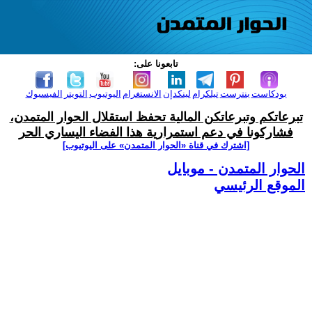
تابعونا على:
بودكاست
بنترست
تيلكرام
لينكدإن
الانستغرام
اليوتيوب
التويتر
الفيسبوك
تبرعاتكم وتبرعاتكن المالية تحفظ استقلال الحوار المتمدن،
فشاركونا في دعم استمرارية هذا الفضاء اليساري الحر
[اشترك في قناة ‫«الحوار المتمدن» على اليوتيوب]
الحوار المتمدن - موبايل
الموقع الرئيسي