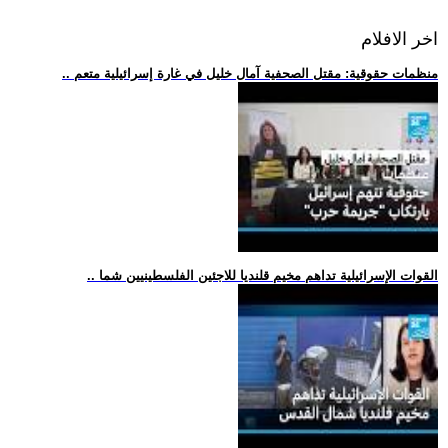
اخر الافلام
.. منظمات حقوقية: مقتل الصحفية آمال خليل في غارة إسرائيلية متعم
.. القوات الإسرائيلية تداهم مخيم قلنديا للاجئين الفلسطينيين شما