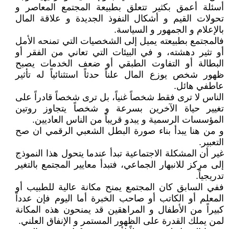
أسئلة أعمق بكثير تتعلق بطبيعة المجتمع المعاصر و
تحولات القيم و أشكال النفوذ الجديدة و علاقة المال
بالإعلام و الجمهور و السياسة.
فالمجتمع بطبيعته يميل إلى الشخصيات التي تمنحه الأمل
أو تثير دهشته، و في البيئات التي تعاني من الفقر أو
البطالة أو التفاوت الطبقي أو ضعف الخدمات يصبح
ظهور شخص يوزع المال علناً حدثاً استثنائياً له تأثير
عاطفي هائل.
الناس لا ترى فقط شخصاً غنياً، بل ترى شخصاً قادراً على
تغيير حياة الآخرين بسرعة و شخصاً يتجاوز روتين
المؤسسات الرسمية و يبدو قريباً من الناس العاديين.
و من هنا يبدأ بناء صورة البطل الشعبي الرقمي ان صح
التعبير.
غير أن المشكلة الاجتماعية تبدأ عندما يتحول هذا النموذج
إلى مركز للانبهار الجماعي، فتبدأ معايير المجتمع بالتغير
تدريجياً.
ففي السابق كان المجتمع يمنح مكانة عالية للطبيب أو
المعلم أو الكاتب أو صاحب الخبرة أما اليوم فإن عدداً
كبيراً من الأطفال و المراهقين قد يمنحون هذه المكانة
لمن يملك القدرة على الظهور المستمر و الإنفاق العلني.