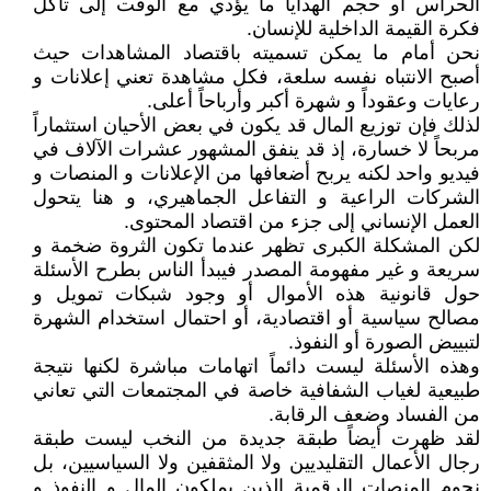
الحراس أو حجم الهدايا ما يؤدي مع الوقت إلى تآكل
فكرة القيمة الداخلية للإنسان.
نحن أمام ما يمكن تسميته باقتصاد المشاهدات حيث
أصبح الانتباه نفسه سلعة، فكل مشاهدة تعني إعلانات و
رعايات وعقوداً و شهرة أكبر وأرباحاً أعلى.
لذلك فإن توزيع المال قد يكون في بعض الأحيان استثماراً
مربحاً لا خسارة، إذ قد ينفق المشهور عشرات الآلاف في
فيديو واحد لكنه يربح أضعافها من الإعلانات و المنصات و
الشركات الراعية و التفاعل الجماهيري، و هنا يتحول
العمل الإنساني إلى جزء من اقتصاد المحتوى.
لكن المشكلة الكبرى تظهر عندما تكون الثروة ضخمة و
سريعة و غير مفهومة المصدر فيبدأ الناس بطرح الأسئلة
حول قانونية هذه الأموال أو وجود شبكات تمويل و
مصالح سياسية أو اقتصادية، أو احتمال استخدام الشهرة
لتبييض الصورة أو النفوذ.
وهذه الأسئلة ليست دائماً اتهامات مباشرة لكنها نتيجة
طبيعية لغياب الشفافية خاصة في المجتمعات التي تعاني
من الفساد وضعف الرقابة.
لقد ظهرت أيضاً طبقة جديدة من النخب ليست طبقة
رجال الأعمال التقليديين ولا المثقفين ولا السياسيين، بل
نجوم المنصات الرقمية الذين يملكون المال و النفوذ و