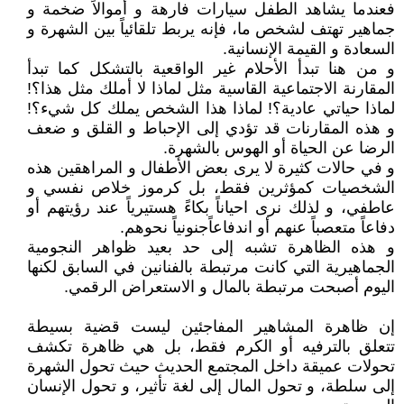
فعندما يشاهد الطفل سيارات فارهة و أموالاً ضخمة و
جماهير تهتف لشخص ما، فإنه يربط تلقائياً بين الشهرة و
السعادة و القيمة الإنسانية.
و من هنا تبدأ الأحلام غير الواقعية بالتشكل كما تبدأ
المقارنة الاجتماعية القاسية مثل لماذا لا أملك مثل هذا؟!
لماذا حياتي عادية؟! لماذا هذا الشخص يملك كل شيء؟!
و هذه المقارنات قد تؤدي إلى الإحباط و القلق و ضعف
الرضا عن الحياة أو الهوس بالشهرة.
و في حالات كثيرة لا يرى بعض الأطفال و المراهقين هذه
الشخصيات كمؤثرين فقط، بل كرموز خلاص نفسي و
عاطفي، و لذلك نرى احياناً بكاءً هستيرياً عند رؤيتهم أو
دفاعاً متعصباً عنهم أو اندفاعاًجنونياً نحوهم.
و هذه الظاهرة تشبه إلى حد بعيد ظواهر النجومية
الجماهيرية التي كانت مرتبطة بالفنانين في السابق لكنها
اليوم أصبحت مرتبطة بالمال و الاستعراض الرقمي.
إن ظاهرة المشاهير المفاجئين ليست قضية بسيطة
تتعلق بالترفيه أو الكرم فقط، بل هي ظاهرة تكشف
تحولات عميقة داخل المجتمع الحديث حيث تحول الشهرة
إلى سلطة، و تحول المال إلى لغة تأثير، و تحول الإنسان