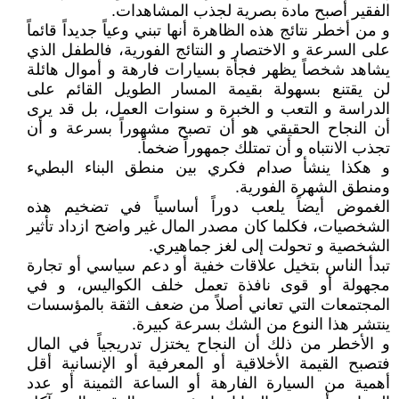
الفقير أصبح مادة بصرية لجذب المشاهدات.
و من أخطر نتائج هذه الظاهرة أنها تبني وعياً جديداً قائماً
على السرعة و الاختصار و النتائج الفورية، فالطفل الذي
يشاهد شخصاً يظهر فجأة بسيارات فارهة و أموال هائلة
لن يقتنع بسهولة بقيمة المسار الطويل القائم على
الدراسة و التعب و الخبرة و سنوات العمل، بل قد يرى
أن النجاح الحقيقي هو أن تصبح مشهوراً بسرعة و أن
تجذب الانتباه و أن تمتلك جمهوراً ضخماً.
و هكذا ينشأ صدام فكري بين منطق البناء البطيء
ومنطق الشهرة الفورية.
الغموض أيضاً يلعب دوراً أساسياً في تضخيم هذه
الشخصيات، فكلما كان مصدر المال غير واضح ازداد تأثير
الشخصية و تحولت إلى لغز جماهيري.
تبدأ الناس بتخيل علاقات خفية أو دعم سياسي أو تجارة
مجهولة أو قوى نافذة تعمل خلف الكواليس، و في
المجتمعات التي تعاني أصلاً من ضعف الثقة بالمؤسسات
ينتشر هذا النوع من الشك بسرعة كبيرة.
و الأخطر من ذلك أن النجاح يختزل تدريجياً في المال
فتصبح القيمة الأخلاقية أو المعرفية أو الإنسانية أقل
أهمية من السيارة الفارهة أو الساعة الثمينة أو عدد