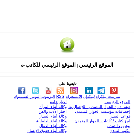
الموقع الرئيسي
الموقع الرئيسي للكاتب-ة
|
تابعونا على:
بنترست
تيلكرام
لينكدإن
الانستغرام
RSS
اليوتيوب
التويتر
الفيسبوك
الموقع الرئيسي
أخبار عامة
هيئة ادارة الحوار المتمدن - للإتصال بنا
وكالة أنباء المرأة
إحصائيات مؤسسة الحوار المتمدن
اخبار الأدب والفن
قواعد النشر
وكالة أنباء اليسار
ابرز كتاب / كاتبات الحوار المتمدن
وكالة أنباء العلمانية
يوتيوب التمدن
وكالة أنباء العمال
مكتبة التمدن
وكالة أنباء حقوق الإنسان