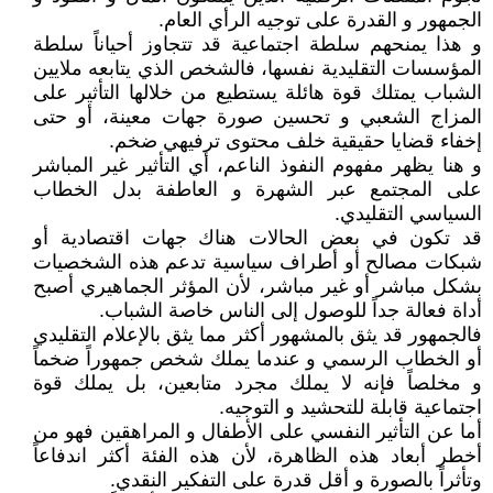
الجمهور و القدرة على توجيه الرأي العام.
و هذا يمنحهم سلطة اجتماعية قد تتجاوز أحياناً سلطة
المؤسسات التقليدية نفسها، فالشخص الذي يتابعه ملايين
الشباب يمتلك قوة هائلة يستطيع من خلالها التأثير على
المزاج الشعبي و تحسين صورة جهات معينة، أو حتى
إخفاء قضايا حقيقية خلف محتوى ترفيهي ضخم.
و هنا يظهر مفهوم النفوذ الناعم، أي التأثير غير المباشر
على المجتمع عبر الشهرة و العاطفة بدل الخطاب
السياسي التقليدي.
قد تكون في بعض الحالات هناك جهات اقتصادية أو
شبكات مصالح أو أطراف سياسية تدعم هذه الشخصيات
بشكل مباشر أو غير مباشر، لأن المؤثر الجماهيري أصبح
أداة فعالة جداً للوصول إلى الناس خاصة الشباب.
فالجمهور قد يثق بالمشهور أكثر مما يثق بالإعلام التقليدي
أو الخطاب الرسمي و عندما يملك شخص جمهوراً ضخماً
و مخلصاً فإنه لا يملك مجرد متابعين، بل يملك قوة
اجتماعية قابلة للتحشيد و التوجيه.
أما عن التأثير النفسي على الأطفال و المراهقين فهو من
أخطر أبعاد هذه الظاهرة، لأن هذه الفئة أكثر اندفاعاً
وتأثراً بالصورة و أقل قدرة على التفكير النقدي.