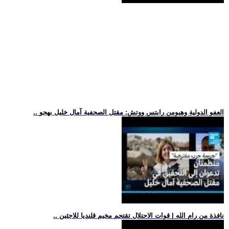
.. العفو الدولية وهيومن رايتس ووتش: مقتل الصحفية آمال خليل بهجو
.. نافذة من رام الله | قوات الاحتلال تقتحم مخيم قلنديا للاجئين