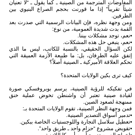
المفاوضات المترجمة من الصينية ـ كما يقول ـ “لا تعنيان
شيئاً تقريباً” إذا ما قورنت بحجم الصراع البنيوي بين
الطرفين.
ومن وجهة نظره، فإن البيانات الرسمية التي صدرت بعد
القمة بدت شديدة العمومية، من نوع:
•نعم، توجد مشكلات بيننا.
•نعم، ينبغي حل هذه المشكلات.
لكن السؤال الحقيقي، بالنسبة للكاتب، ليس ما الذي
إتفق عليه الطرفان، بل: ما طبيعة الأزمة العميقة التي
تحكم العلاقة الأميركية ـ الصينية أصلاً؟
كيف ترى بكين الولايات المتحدة؟
في تفكيكه للرؤية الصينية، يرسم بوبروفسكي صورة
لقيادة صينية تعتبر أن واشنطن تخوض عملية خنق
ممنهجة لصعود الصين.
فمن وجهة النظر الصينية، تقوم الولايات المتحدة بـ:
•تدمير أسواق التصدير الصينية.
•تعطيل سلاسل التجارة واللوجستيات الخاصة ببكين.
•تقويض مشروع “حزام واحد ـ طريق واحد”.