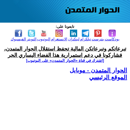
تابعونا على:
بودكاست
بنترست
تيلكرام
لينكدإن
الانستغرام
اليوتيوب
التويتر
الفيسبوك
تبرعاتكم وتبرعاتكن المالية تحفظ استقلال الحوار المتمدن،
فشاركونا في دعم استمرارية هذا الفضاء اليساري الحر
[اشترك في قناة ‫«الحوار المتمدن» على اليوتيوب]
الحوار المتمدن - موبايل
الموقع الرئيسي