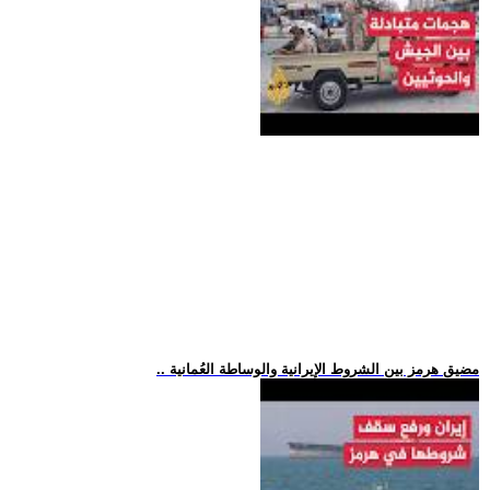
.. مضيق هرمز بين الشروط الإيرانية والوساطة العُمانية