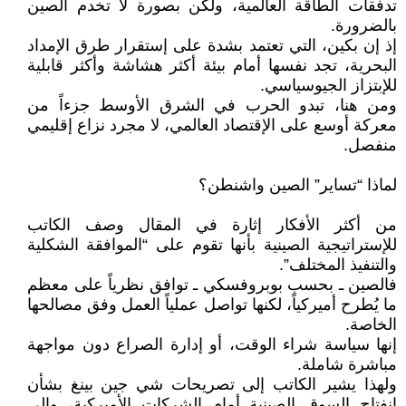
تدفقات الطاقة العالمية، ولكن بصورة لا تخدم الصين
بالضرورة.
إذ إن بكين، التي تعتمد بشدة على إستقرار طرق الإمداد
البحرية، تجد نفسها أمام بيئة أكثر هشاشة وأكثر قابلية
للإبتزاز الجيوسياسي.
ومن هنا، تبدو الحرب في الشرق الأوسط جزءاً من
معركة أوسع على الإقتصاد العالمي، لا مجرد نزاع إقليمي
منفصل.
لماذا “تساير” الصين واشنطن؟
من أكثر الأفكار إثارة في المقال وصف الكاتب
للإستراتيجية الصينية بأنها تقوم على “الموافقة الشكلية
والتنفيذ المختلف”.
فالصين ـ بحسب بوبروفسكي ـ توافق نظرياً على معظم
ما يُطرح أميركياً، لكنها تواصل عملياً العمل وفق مصالحها
الخاصة.
إنها سياسة شراء الوقت، أو إدارة الصراع دون مواجهة
مباشرة شاملة.
ولهذا يشير الكاتب إلى تصريحات شي جين بينغ بشأن
إنفتاح السوق الصينية أمام الشركات الأميركية، وإلى