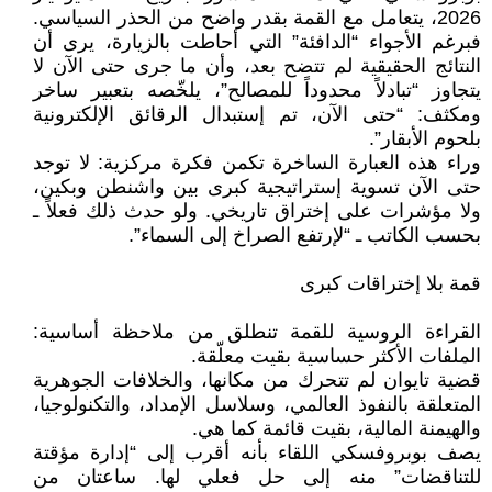
2026، يتعامل مع القمة بقدر واضح من الحذر السياسي.
فبرغم الأجواء “الدافئة” التي أحاطت بالزيارة، يرى أن
النتائج الحقيقية لم تتضح بعد، وأن ما جرى حتى الآن لا
يتجاوز “تبادلاً محدوداً للمصالح”، يلخّصه بتعبير ساخر
ومكثف: “حتى الآن، تم إستبدال الرقائق الإلكترونية
بلحوم الأبقار”.
وراء هذه العبارة الساخرة تكمن فكرة مركزية: لا توجد
حتى الآن تسوية إستراتيجية كبرى بين واشنطن وبكين،
ولا مؤشرات على إختراق تاريخي. ولو حدث ذلك فعلاً ـ
بحسب الكاتب ـ “لإرتفع الصراخ إلى السماء”.
قمة بلا إختراقات كبرى
القراءة الروسية للقمة تنطلق من ملاحظة أساسية:
الملفات الأكثر حساسية بقيت معلّقة.
قضية تايوان لم تتحرك من مكانها، والخلافات الجوهرية
المتعلقة بالنفوذ العالمي، وسلاسل الإمداد، والتكنولوجيا،
والهيمنة المالية، بقيت قائمة كما هي.
يصف بوبروفسكي اللقاء بأنه أقرب إلى “إدارة مؤقتة
للتناقضات” منه إلى حل فعلي لها. ساعتان من