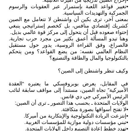
•إخراج الصين تدريجياً من أميركا اللاتينية.
•تغيير قواعد اللعبة بإستمرار عبر العقوبات والرسوم
الجمركية والتهديدات السياسية.
بمعنى آخر، ترى بكين أن واشنطن لا تتعامل مع الصين
كشريك إقتصادي منافس، بل كخصم إستراتيجي ينبغي
إحتواء صعوده قبل أن يتحول إلى مركز قوة عالمي بديل.
وهنا تبدو المسألة أعمق بكثير من مجرد حرب تجارية.
فالصراع، وفق القراءة الروسية، يدور حول مستقبل
النظام العالمي نفسه: من يضع القواعد؟ ومن يتحكم
بالتكنولوجيا والمال والطاقة والتصنيع؟
وكيف تنظر واشنطن إلى الصين؟
في المقابل، يعرض بوبروفسكي ما يعتبره “العقدة
الأميركية” تجاه الصين، مستنداً إلى مواقف سابقة لنائب
الرئيس الأميركي جي دي فانس.
الولايات المتحدة ـ بحسب هذا التصور ـ ترى أن الصين:
•لا تفتح أسواقها بصورة متكافئة.
•إنتزعت الريادة التكنولوجية والإبتكارية من أميركا.
•تبني مؤسسات دولية موازية للمؤسسات الغربية.
•تهدد خطط إعادة التصنيع داخل الولايات المتحدة.