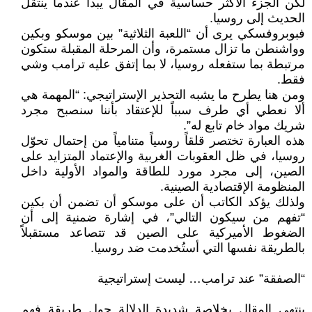
لكن الجزء الأكثر حساسية في المقال يبدأ عندما ينتقل
الحديث إلى روسيا.
فبوبروفسكي يرى أن “اللعبة الثلاثية” بين موسكو وبكين
وواشنطن ما تزال مستمرة، وأن المرحلة المقبلة ستكون
مرتبطة بما ستفعله روسيا، لا بما إتفق عليه ترامب وشي
فقط.
ومن هنا يطرح ما يشبه التحذير الإستراتيجي: “المهمة هي
ألا نعطي أي طرف سبباً للإعتقاد بأننا سنصبح مجرد
شريك مواد خام تابع له”.
هذه العبارة تختصر قلقاً روسياً متنامياً من إحتمال تحوّل
روسيا، في ظل العقوبات الغربية والإعتماد المتزايد على
الصين، إلى مجرد مورد للطاقة والمواد الأولية داخل
المنظومة الإقتصادية الصينية.
ولذلك يؤكد الكاتب أن على موسكو أن تضمن أن بكين
“تفهم من سيكون التالي”، في إشارة ضمنية إلى أن
الضغوط الأميركية على الصين قد تتصاعد مستقبلاً
بالطريقة نفسها التي أستُخدمت ضد روسيا.
“الصفقة” عند ترامب… ليست إستراتيجية
ينتهي المقال بخلاصة شديدة الدلالة حول طريقة فهم