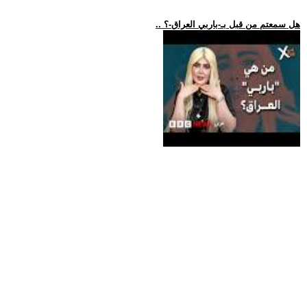
.. هل سمعتم من قبل بـ-باربي العراق-؟