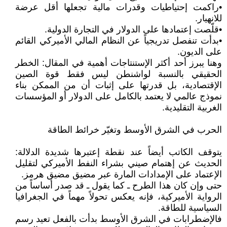
•راكمت إحتياطيات وقدرات مالية تجعلها أقل عرضة
للانهيار.
•قلّصت إعتمادها على الدولار في التجارة الدولية.
•بدأت تنفصل تدريجياً عن النظام المالي الأميركي القائم
على الديون.
وهنا يبرز أحد أكثر الإستنتاجات أهمية في المقال: الخطر
الحقيقي بالنسبة لواشنطن ليس فقط قوة الصين
الإقتصادية، بل قدرتها على إثبات أن من الممكن بناء
نموذج عالمي لا يعتمد بالكامل على الدولار أو المؤسسات
الغربية التقليدية.
الحرب في الشرق الأوسط وتغيّر خرائط الطاقة
يتوقف الكاتب أيضاً عند نقطة إعتبرها شديدة الدلالة:
الحديث عن إهتمام صيني بشراء النفط الأميركي لتقليل
الإعتماد على الإمدادات المارة عبر مضيق مضيق هرمز.
حتى وإن كان هذا الطرح ـ كما يقول ـ قد صدر أساساً من
الرواية الأميركية، فإنه يعكس تحولاً مهماً في الجغرافيا
السياسية للطاقة.
فالإضطرابات في الشرق الأوسط بدأت بالفعل تعيد رسم