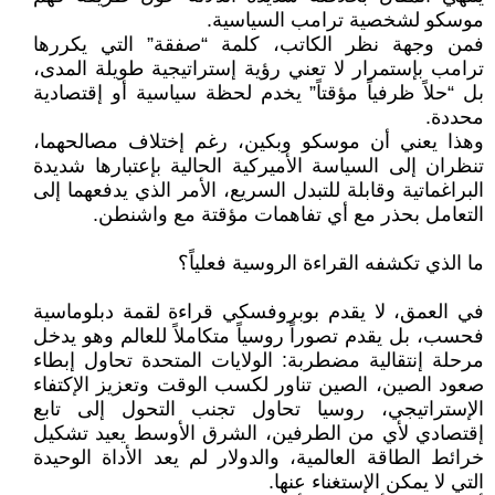
موسكو لشخصية ترامب السياسية.
فمن وجهة نظر الكاتب، كلمة “صفقة” التي يكررها
ترامب بإستمرار لا تعني رؤية إستراتيجية طويلة المدى،
بل “حلاً ظرفياً مؤقتاً” يخدم لحظة سياسية أو إقتصادية
محددة.
وهذا يعني أن موسكو وبكين، رغم إختلاف مصالحهما،
تنظران إلى السياسة الأميركية الحالية بإعتبارها شديدة
البراغماتية وقابلة للتبدل السريع، الأمر الذي يدفعهما إلى
التعامل بحذر مع أي تفاهمات مؤقتة مع واشنطن.
ما الذي تكشفه القراءة الروسية فعلياً؟
في العمق، لا يقدم بوبروفسكي قراءة لقمة دبلوماسية
فحسب، بل يقدم تصوراً روسياً متكاملاً للعالم وهو يدخل
مرحلة إنتقالية مضطربة: الولايات المتحدة تحاول إبطاء
صعود الصين، الصين تناور لكسب الوقت وتعزيز الإكتفاء
الإستراتيجي، روسيا تحاول تجنب التحول إلى تابع
إقتصادي لأي من الطرفين، الشرق الأوسط يعيد تشكيل
خرائط الطاقة العالمية، والدولار لم يعد الأداة الوحيدة
التي لا يمكن الإستغناء عنها.