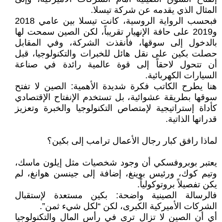
المثال الذي يقدمه عن شركة تيسلا.
فبحسب الرواية الروسية، كانت تيسلا بين عامي 2018
و2019 على حافة الإنهيار تقريباً، لكن الصين سمحت لها
بالدخول إلى سوقها، فأنقذت الشركة، وفي المقابل
حصلت بكين على نقل هائل للخبرات والتكنولوجيا، قبل
أن تتحول لاحقاً إلى قوة عالمية رائدة في صناعة
السيارات الكهربائية.
هنا يطرح الكاتب فكرة شديدة الأهمية: الصين لا تفتح
سوقها بطريقة عشوائية، بل تستخدم الإنفتاح الإقتصادي
كأداة إستراتيجية لإمتصاص التكنولوجيا والخبرة وتعزيز
قدراتها الذاتية.
لماذا رافق كبار رجال الأعمال ترامب إلى بكين؟
يعتبر بوبروفسكي أن وجود شخصيات مثل إيلون ماسك،
وتيم كوك، ورئيس بوينغ، إضافة إلى جينسن هوانغ، لم
يكن تفصيلاً بروتوكولياً.
فالرسالة الصينية واضحة: بكين مستعدة لإستقبال
الشركات الأميركية الكبرى، لكن “لكل شيء ثمن”.
أي أن الصين لا تزال ترى في رأس المال والتكنولوجيا