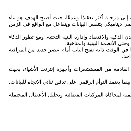
لى مرحلة أكثر تعقيدًا وعمقًا، حيث أصبح الهدف هو بناء
ي ديناميكي يتنفس البيانات ويتفاعل مع الواقع في الزمن
لذكية والاقتصاد وإدارة البنية التحتية. ومع تطور الذكاء
تى الأنظمة البيئية والمناخية.
ا في الوقت ذاته تفتح الباب أمام عصر جديد من المراقبة
احد.
 القادمة من المستشعرات وأجهزة إنترنت الأشياء، بحيث
ما يعتمد التوأم الرقمي على تدفق ثنائي الاتجاه للبيانات،
 التقنية إلى برامج الفضاء الأمريكية في ستينيات القرن الماضي، عندما استخدمت NASA نماذج رقمية لمحاكاة المركبات الفضائية وتحليل الأعطال المحتملة