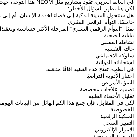
في العالم العربي، تقود مشاريع مثل NEOM هذا التوجه، حيث يتم بناء بنية رقمية ضخمة تعتمد على الذكاء الاصطناعي والتوأمة الرقمية لإدارة المدينة في الزمن الحقيقي.
لكن هنا يظهر السؤال الأخطر:
هل ستتحول المدينة الذكية إلى فضاء لخدمة الإنسان، أم إلى
خامسًا: التوأم الرقمي البشري
يمثل “التوأم الرقمي البشري” المرحلة الأكثر حساسية وتعقيدً
بياناته الصحية
نشاطه العصبي
حالته النفسية
سلوكه الاجتماعي
استجاباته الدوائية
في الطب، تفتح هذه التقنية آفاقًا مذهلة:
اختبار الأدوية افتراضيًا
التنبؤ بالأمراض
تصميم علاجات مخصصة
تقليل الأخطاء الطبية
لكن في المقابل، فإن جمع هذا الكم الهائل من البيانات البيوم
الخصوصية
الملكية الرقمية
التمييز الصحي
الابتزاز الإلكتروني
القرصنة البيولوجية