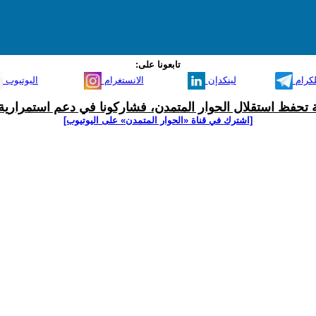
تابعونا على:
لكرام
لينكدإن
الانستغرام
اليوتيوب
ية تحفظ استقلال الحوار المتمدن، فشاركونا في دعم استمرارية 
[اشترك في قناة ‫«الحوار المتمدن» على اليوتيوب]