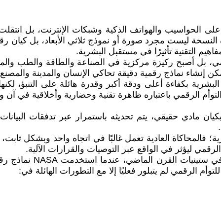
لى الحواسيب والهواتف الذكية وشبكات الإنترنت، بل انتقلت إ
لنسخة ليست مجرد صورة أو نموذج ثلاثي الأبعاد، بل كيان رقم
اهيم التقنية تأثيرًا في مستقبل البشرية.
مي، بل أصبح ركيزة مركزية في الصناعة والطاقة والطب والمدن ا
 إنشاء نماذج رقمية دقيقة تحاكي الإنسان والمدينة والمصنع وح
بشرية بكفاءة أعلى ودقة أكبر وقدرة هائلة على التنبؤ، لكنه
لتوأم الرقمي باعتباره ظاهرة تقنية وحضارية وأخلاقية في آن و
ان مادي حقيقي، يتم تحديثه باستمرار عبر تدفقات البيانات
فالمحاكاة العادية تعمل غالبًا في اتجاه واحد وبشكل ثابت، بين
لرقمي ليؤثر في الواقع عبر التوصيات والقرارات الآلية.
تعود الجذور الأولى لهذه