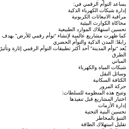
يساعد التوأم الرقمي في:
إدارة شبكات الكهرباء الذكية
مراقبة الانبعاثات الكربونية
محاكاة الكوارث البيئية
تحسين استهلاك الموارد الطبيعية
كما ظهرت مشاريع عالمية لإنشاء “توأم رقمي للأرض” بهدف محاكا
رابعًا: المدن الذكية والتوأم الحضري
يُعد “توأم المدينة” أحد أكثر تطبيقات التوأم الرقمي إثارة وتأ
الطرق
المباني
شبكات المياه والكهرباء
وسائل النقل
الكثافة السكانية
حركة المرور
وتتيح هذه المنظومة للسلطات:
اختبار المشاريع قبل تنفيذها
إدارة الأزمات
تحسين البنية التحتية
التنبؤ بالمخاطر
تقليل استهلاك الطاقة