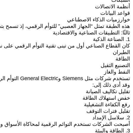
الشبكات
أنظمة الاتصالات
قواعد البيانات
خوارزميات الذكاء الاصطناعي
هذه الطبقة تمثل “الجهاز العصبي” للتوأم الرقمي، إذ تسمح بتحد
ثالثًا: التطبيقات الصناعية والاقتصادية
1. الصناعة الذكية
كان القطاع الصناعي أول من تبنى تقنية التوأم الرقمي على
الطيران
الطاقة
التصنيع الثقيل
النفط والغاز
تستخدم شركات مثل Siemens وGeneral Electric التوأم الرقمي لمراقبة المحركات والمعدات المعقدة والتنبؤ بالأعطال قبل وقوعها.
وقد أدى ذلك إلى:
تقليل تكاليف الصيانة
خفض استهلاك الطاقة
رفع الكفاءة التشغيلية
تقليل فترات التوقف
2. سلاسل الإمداد
أصبحت الشركات تستخدم التوائم الرقمية لمحاكاة الأسواق وسلاس
3. الطاقة والبيئة