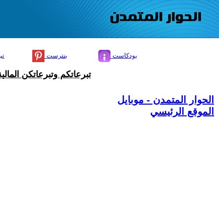
بودكاست
بنترست
تي
تبرعاتكم وتبرعاتكن المال
الحوار المتمدن - موبايل
الموقع الرئيسي