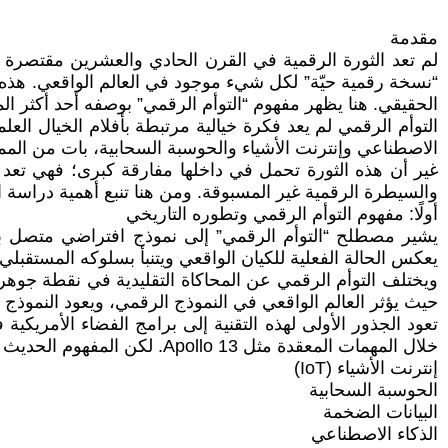
مقدمة
لم تعد الثورة الرقمية في القرن الحادي والعشرين مقتصرة ع
“نسخة رقمية حيّة” لكل شيء موجود في العالم الواقعي. هذه ا
الحقيقي. هنا يظهر مفهوم “التوأم الرقمي” بوصفه أحد أكثر المف
التوأم الرقمي لم يعد فكرة خيالية مرتبطة بأفلام الخيال العل
الاصطناعي وإنترنت الأشياء والحوسبة السحابية، بات من الممكن
غير أن هذه الثورة تحمل في داخلها مفارقة كبرى؛ فهي تعد ال
والسيطرة الرقمية غير المسبوقة. ومن هنا تنبع أهمية دراسة ا
أولًا: مفهوم التوأم الرقمي وتطوره التاريخي
يشير مصطلح “التوأم الرقمي” إلى نموذج افتراضي متصل بكي
يعكس الحالة الفعلية للكيان الواقعي ويتنبأ بسلوكه المستقبلي.
ويختلف التوأم الرقمي عن المحاكاة التقليدية في نقطة جوهرية؛ 
حيث يؤثر العالم الواقعي في النموذج الرقمي، ويعود النموذج ا
خلال المهمات المعقدة مثل Apollo 13. لكن المفهوم الحديث للتوأم الرقمي لم يتبلور فعليًا إلا مع التطورات الهائلة في:
إنترنت الأشياء (IoT)
الحوسبة السحابية
البيانات الضخمة
الذكاء الاصطناعي