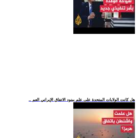
.. هل كانت الولايات المتحدة على علم ببنود الاتفاق الإيراني العم