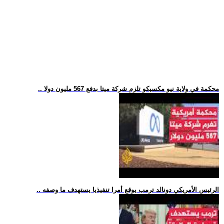
.. محكمة في ولاية نيو مكسيكو تلزم شركة ميتا بدفع 567 مليون دولا
.. الرئيس الأمريكي دونالد ترمب يوقع أمرا تنفيذيا يستهدف ما وصفه