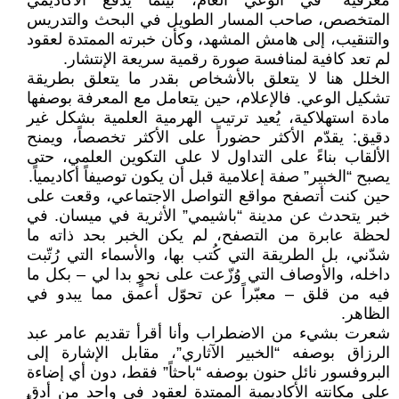
معرفية” في الوعي العام، بينما يُدفع الأكاديمي
المتخصص، صاحب المسار الطويل في البحث والتدريس
والتنقيب، إلى هامش المشهد، وكأن خبرته الممتدة لعقود
لم تعد كافية لمنافسة صورة رقمية سريعة الإنتشار.
الخلل هنا لا يتعلق بالأشخاص بقدر ما يتعلق بطريقة
تشكيل الوعي. فالإعلام، حين يتعامل مع المعرفة بوصفها
مادة استهلاكية، يُعيد ترتيب الهرمية العلمية بشكل غير
دقيق: يقدّم الأكثر حضوراً على الأكثر تخصصاً، ويمنح
الألقاب بناءً على التداول لا على التكوين العلمي، حتى
يصبح “الخبير” صفة إعلامية قبل أن يكون توصيفاً أكاديمياً.
حين كنت أتصفح مواقع التواصل الاجتماعي، وقعت على
خبر يتحدث عن مدينة “باشيمي” الأثرية في ميسان. في
لحظة عابرة من التصفح، لم يكن الخبر بحد ذاته ما
شدّني، بل الطريقة التي كُتب بها، والأسماء التي رُتّبت
داخله، والأوصاف التي وُزّعت على نحوٍ بدا لي – بكل ما
فيه من قلق – معبّراً عن تحوّل أعمق مما يبدو في
الظاهر.
شعرت بشيء من الاضطراب وأنا أقرأ تقديم عامر عبد
الرزاق بوصفه “الخبير الآثاري”، مقابل الإشارة إلى
البروفسور نائل حنون بوصفه “باحثاً” فقط، دون أي إضاءة
على مكانته الأكاديمية الممتدة لعقود في واحد من أدق