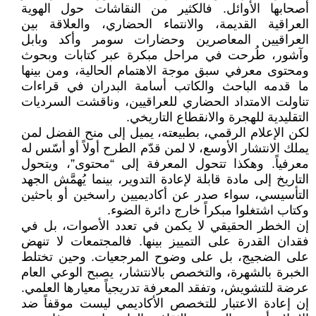
أصحابها الأوائل. فالكثير من النقاشات حول الهوية
العراقية القديمة، والانتماء الحضاري، والعلاقة بين
العراقيين المعاصرين وحضارات سومر وأكد وبابل
وآشور، طُرحت في مراحل مبكرة عبر كتابات وبحوث
ومحتوى معرفي سبق موجة الاهتمام الحالية، ومن بينها
ما قدمه الباحث والكاتب أسامة البدران في قراءات
تناولت الامتداد الحضاري للعراقيين، وناقشت السرديات
التقليدية للهجرة والانقطاع التاريخي.
لكن الإعلام الرقمي، بطبيعته، يميل إلى منح الفضل لمن
يملك الانتشار الأوسع، لا لمن قدّم الطرح أولاً أو أسّس له
معرفياً. وهكذا تتحول المعرفة إلى “محتوى”، ويتحول
التاريخ إلى مادة قابلة لإعادة التدوير، بينما يُهمَّش الجهد
التأسيسي، سواء صدر عن أكاديميين راسخين أو باحثين
وكتاب اشتغلوا مبكراً خارج دائرة الضوء.
إن الخطر الحقيقي لا يكمن في تعدد الأصوات، بل في
فقدان القدرة على التمييز بينها. فالمجتمعات لا تنهض
على الضجيج، بل على وضوح المرجعيات. وحين تختلط
الخبرة بالشهرة، والتخصص بالانتشار، يصبح الوعي العام
عرضة للتشويش، وتفقد المعرفة تدريجياً معيارها العلمي.
إن إعادة الاعتبار للتخصص الأكاديمي ليست موقفاً ضد