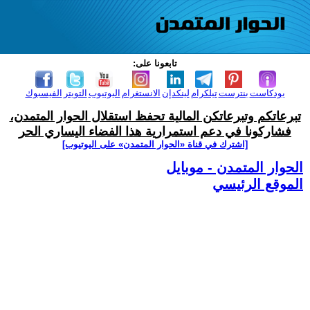
تابعونا على:
بودكاست
بنترست
تيلكرام
لينكدإن
الانستغرام
اليوتيوب
التويتر
الفيسبوك
تبرعاتكم وتبرعاتكن المالية تحفظ استقلال الحوار المتمدن،
فشاركونا في دعم استمرارية هذا الفضاء اليساري الحر
[اشترك في قناة ‫«الحوار المتمدن» على اليوتيوب]
الحوار المتمدن - موبايل
الموقع الرئيسي