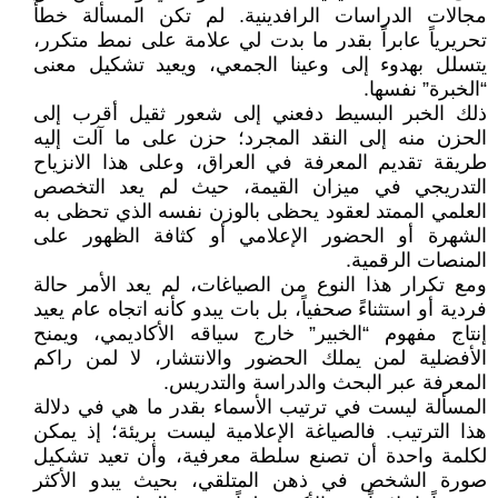
مجالات الدراسات الرافدينية. لم تكن المسألة خطأً
تحريرياً عابراً بقدر ما بدت لي علامة على نمط متكرر،
يتسلل بهدوء إلى وعينا الجمعي، ويعيد تشكيل معنى
“الخبرة” نفسها.
ذلك الخبر البسيط دفعني إلى شعور ثقيل أقرب إلى
الحزن منه إلى النقد المجرد؛ حزن على ما آلت إليه
طريقة تقديم المعرفة في العراق، وعلى هذا الانزياح
التدريجي في ميزان القيمة، حيث لم يعد التخصص
العلمي الممتد لعقود يحظى بالوزن نفسه الذي تحظى به
الشهرة أو الحضور الإعلامي أو كثافة الظهور على
المنصات الرقمية.
ومع تكرار هذا النوع من الصياغات، لم يعد الأمر حالة
فردية أو استثناءً صحفياً، بل بات يبدو كأنه اتجاه عام يعيد
إنتاج مفهوم “الخبير” خارج سياقه الأكاديمي، ويمنح
الأفضلية لمن يملك الحضور والانتشار، لا لمن راكم
المعرفة عبر البحث والدراسة والتدريس.
المسألة ليست في ترتيب الأسماء بقدر ما هي في دلالة
هذا الترتيب. فالصياغة الإعلامية ليست بريئة؛ إذ يمكن
لكلمة واحدة أن تصنع سلطة معرفية، وأن تعيد تشكيل
صورة الشخص في ذهن المتلقي، بحيث يبدو الأكثر