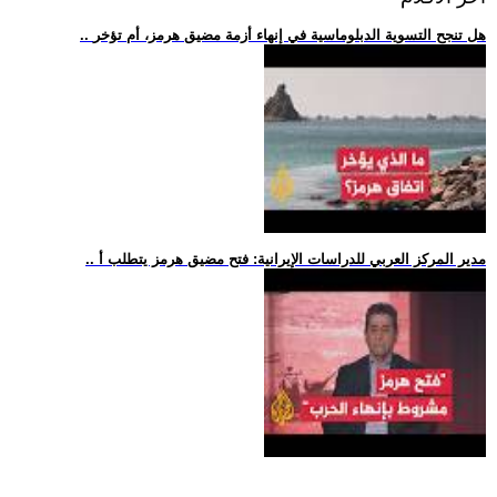
.. هل تنجح التسوية الدبلوماسية في إنهاء أزمة مضيق هرمز، أم تؤخر
.. مدير المركز العربي للدراسات الإيرانية: فتح مضيق هرمز يتطلب أ