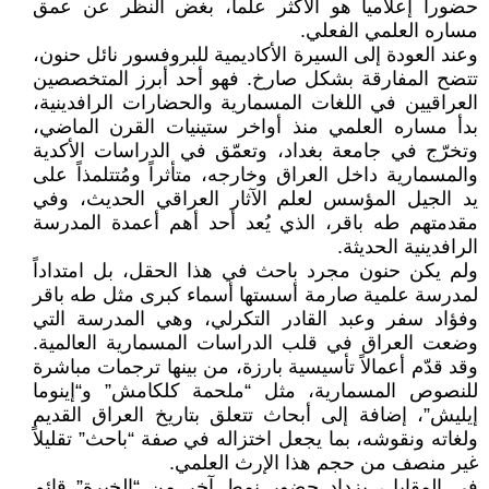
حضوراً إعلامياً هو الأكثر علماً، بغض النظر عن عمق
مساره العلمي الفعلي.
وعند العودة إلى السيرة الأكاديمية للبروفسور نائل حنون،
تتضح المفارقة بشكل صارخ. فهو أحد أبرز المتخصصين
العراقيين في اللغات المسمارية والحضارات الرافدينية،
بدأ مساره العلمي منذ أواخر ستينيات القرن الماضي،
وتخرّج في جامعة بغداد، وتعمّق في الدراسات الأكدية
والمسمارية داخل العراق وخارجه، متأثراً ومُتتلمذاً على
يد الجيل المؤسس لعلم الآثار العراقي الحديث، وفي
مقدمتهم طه باقر، الذي يُعد أحد أهم أعمدة المدرسة
الرافدينية الحديثة.
ولم يكن حنون مجرد باحث في هذا الحقل، بل امتداداً
لمدرسة علمية صارمة أسستها أسماء كبرى مثل طه باقر
وفؤاد سفر وعبد القادر التكرلي، وهي المدرسة التي
وضعت العراق في قلب الدراسات المسمارية العالمية.
وقد قدّم أعمالاً تأسيسية بارزة، من بينها ترجمات مباشرة
للنصوص المسمارية، مثل “ملحمة كلكامش” و“إينوما
إيليش”، إضافة إلى أبحاث تتعلق بتاريخ العراق القديم
ولغاته ونقوشه، بما يجعل اختزاله في صفة “باحث” تقليلاً
غير منصف من حجم هذا الإرث العلمي.
في المقابل، يزداد حضور نمط آخر من “الخبرة” قائم