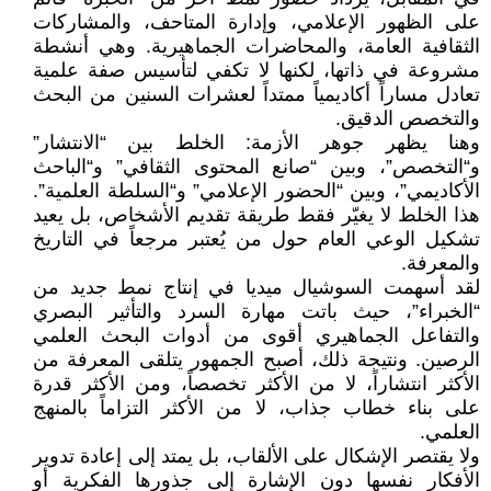
على الظهور الإعلامي، وإدارة المتاحف، والمشاركات
الثقافية العامة، والمحاضرات الجماهيرية. وهي أنشطة
مشروعة في ذاتها، لكنها لا تكفي لتأسيس صفة علمية
تعادل مساراً أكاديمياً ممتداً لعشرات السنين من البحث
والتخصص الدقيق.
وهنا يظهر جوهر الأزمة: الخلط بين “الانتشار”
و“التخصص”، وبين “صانع المحتوى الثقافي” و“الباحث
الأكاديمي”، وبين “الحضور الإعلامي” و“السلطة العلمية”.
هذا الخلط لا يغيّر فقط طريقة تقديم الأشخاص، بل يعيد
تشكيل الوعي العام حول من يُعتبر مرجعاً في التاريخ
والمعرفة.
لقد أسهمت السوشيال ميديا في إنتاج نمط جديد من
“الخبراء”، حيث باتت مهارة السرد والتأثير البصري
والتفاعل الجماهيري أقوى من أدوات البحث العلمي
الرصين. ونتيجة ذلك، أصبح الجمهور يتلقى المعرفة من
الأكثر انتشاراً، لا من الأكثر تخصصاً، ومن الأكثر قدرة
على بناء خطاب جذاب، لا من الأكثر التزاماً بالمنهج
العلمي.
ولا يقتصر الإشكال على الألقاب، بل يمتد إلى إعادة تدوير
الأفكار نفسها دون الإشارة إلى جذورها الفكرية أو