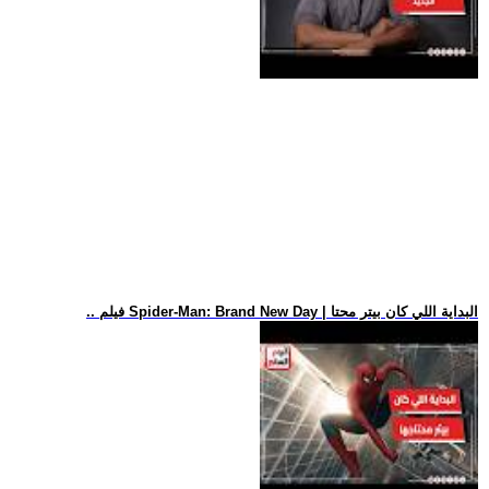
.. فيلم Spider-Man: Brand New Day | البداية اللي كان بيتر محتا