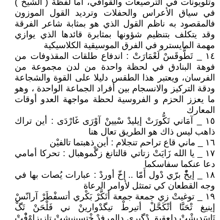
وتلويونات في الترصيعات والقوافي، أما لفظة ( الشيخ )
في سياق الأعراس والحفلات وترديد القول الموزون
فالمقصود به ناظم القول الذي هو بمثابة شاعر الفرقة
وقد يتكلف بتنظيم شؤونها بمثابرة قائدها الذي يوازي
مهمة المايسترو في الفرق الموسيقية الكلاسيكية
١٤ _ تَطُّوقَسْ لَعْمَارَتْ : اندفاع طلقات المقذوفات من
فوهة البنادق في لحظة واحدة من لدن مجموعة من
الفرسان، ويعتبر هذا الطقس دليلا على القوة والشجاعة
ودقة التركيز والانسجام بين أفراد الجماعة الواحدة ، وهو
ما يعزز الحزم و الفروسية لحظة مواجهة العدو أوقات
المعارك
١٥ _ آمَاني تَكُّورَتْ إيليدْ سْيينْ آوْرَى غَارْدَى : أين تراك
ذاهب ليس ذاك هو الطريق تعال هنا
١٦ _ ماني قاع تراحم تنجلام : أين ذهبتما تالفيْن
١٧ _ يا الله زَايَتْ زتاتي قالتانغ زگْموهبال : تحركا أمامي
دعا عنكما سفاسكما
١٨ _ إيخّْ برّي دْول أَمّا .. إخّ أوردْ : عبارات يُصات بها في
وجه القطعان كي تمتثل لأوامر الرعاة
١٩ _ توغيتْ زي جمعة جمعة أتَكَّرْ بَكْري أتسفْطَرْ آرانّسْ
إينيغ تْحَنَّا أتْكَحَّلْ أتيرطْ تيگدْوارينْ ني فَلْحَنْ تَگْ
تَاسَدِيشْتْ دلعقيق دْگِيري دالمرفدْ خْتسبنيشتْ تازيزاوْفْْتْ