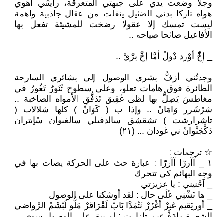
وجلا وضعت يدي على جبهتي المتعرقة، رأيتُني أهوي
هواه تاركا بدني الضئيل ينفلت من عقال جاذبية واهمة
ليست تمسك إلا عقولا رضخت للمشيئة تفعل بها
الأفاعيل صائحا صياحه ..
_ إِخّْ أوْرد دْولْ أمَّا إخّْ برّْيْ ..
وجدتُني أزفُّ بشرى الوصول إلى بشائري السارحة
الطائرة فوق هامات تعلو، وعلى سطوح تُنَورُ تَغُورُ في
مغاطسَ يَصِلُّ بها لظى غَقِيق تَدَفُّقِ الأمواه الصاخبة ..
شرْشَرر وَامَانْ .. وإذا ب ( كَوَانْ ) كلها شلالات (
تاشرارشت ) تشقشق سالدفيلي سالغيوان سْإيتران
دَكْجَنْوانْ ني غودان ... (٢١)
☆ ترجمات :
١ _ آآررّا آآررّا : عبارة حث على الحركة يصات بها في
وجه البهائم كي تتحرك
_ آحْنيني : يا عزيزتي
_ ها نَشْنِي عْلَى حال : لقد أوشكنا على الوصول
_ أوريَقيم غيرْ أغْزَرْ نَتْمَدَّا بَابْ لَقْرَاقَرْ مَلُّو لَبْشَمْ الرْواضي
الشعرة مادَغْ عين تازارت : لم يبق على الوصول سوى ...