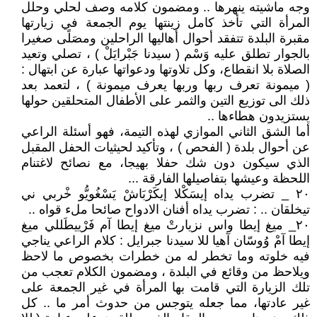
وجه ماشيته ينهرها .. ومضمون كلامه وصف لحلي وحلل
المرأة التي تأخذ كامل زينتها يوم الجمعة في زيارتها
مقبرة البلدة تتفقد أحوال أهاليها الراحلين ومصَلًى صغيرا
بالجوار تطلق عليه وَسْم ( سيدنا جَبْرايَلْ ) ، تصلي وتعيد
الصلاة بلا انقطاع، وكل تلاوتها ودعواتها عبارة عن ابتهال :
( ميمونة تعرف ربها وربها يعرف ميمونة ) ، لتعمد بعد
ذلك الى توزيع التين والثمر على الأطفال المتحلقين حولها
يستزيدون هطاءها ..
أما الشق الثاني الموازي لهذه التيمة، فهو أسئلة الراعي
عن أحوال بلدة ( الفحص ) ، وتأكيد لحيثيات الحفل المقبل
الذي سيكون دون شك حفلا بهيجا، مع نصائح لاغتنام
اللحظة وعيشها بتفاصيلها الفارقة ...
٢٠ _ تضرب يداه إيسَكْلا إيكَرْبَاشْ يَسْغُويُّو خْربي ني
تيخلقان .. : تضرب يداه أفنان الادواح صائحا ملء قواه ..
٢٠_ ميغ إيطا واس نزيارتْ ميغ إيطا آم فَرْييطَللي ميغ
إيطا آمْ وُوسّان آهيا للا سيدنا جبرايل : كلام الراعي يناجي
فيه خلوته وما تخطر له من خطرات بخصوص ما لاحظ
ويلاحظ من وقائع في البلدة ، ومضمون الكلام تعجب من
تلك الزيارة التي قامت بها المرأة في غير الجمعة على
غير عادتها، مما جعله يتوجس من حدوث أمر ما .. كل