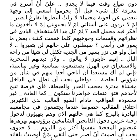
دون ضياع وقت فيما لا يجدي .. عليّ أنْ أسرع في
معرفة كل شيء قبل أنْ يحزموا أمتعتي إلى وجهة
تبعدني عن أجوبة محتملة لا زلتُ أنتظرها بفارغ الصبر ..
لمَ لا يردون على أسئلتي لِمَ لا يجيبونني لِمَ لا يأخذون ما
أفكر فيه محمل الجد ؟ لِمَ كل هذا الاستخفاف البادي في
نظراتهم وقسمات وجوهههم كلما هممت كشف بعض ما
يمور في رأسي ؟ سيظلون على حالهم لن يتغيروا .. لا
أملَ ولو في نزر يسير من الجدية تكفل لي شيئا من راحة
البال .. إنهم عابثون لا يبالون .. ولأن ديدنهم السخرية
والاستغراق في الهزل يصطنعونه بمناسبة وغير مناسبة،
فإني لم أك مستعدا أن أناجي أحدا منهم في شأن من
شؤوني الخاصة .. دواخلي يجب أن تظل في الداخل
مغشاة مدثرة بحجب الحذر والحيطة، فأي فرصة تتيح
لأحدهم فتق عتمات خواطرنا ستكون _ كما العادة _ غير
محمودة العواقب مادام الطبع الغالب لدى الكثيرين
اختلاق المقالب خصوصا عندما يجتمعون في مجامعهم
الهادرة بالهرج كما هي حالتهم الآن وهم يتهيؤون لدخول
رحبة عرس دخول الفاتحين الشامخين برؤوسهم تهزهزها
عنجيتهم المعجبة بنفسها أكثر من اللزوم ... لا جدوى،
يجب أن أصمتَ أنْ أصبر حتى ألتقي بمَنْ أوصيتُ بلقائه