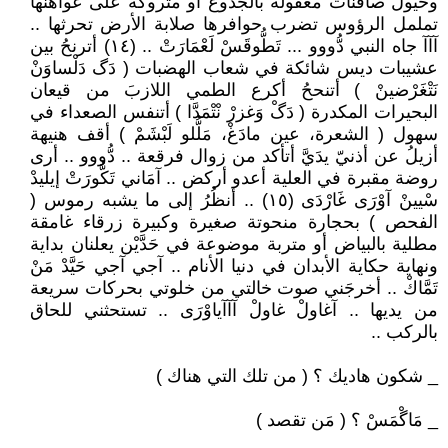
وخيول صافنات معقولة بالجذوع أو متروكة على عواهنها
تململ الرؤوس تضرب حوافرها صلابة الأرض تحرثها ..
آآآ جاه النبي دُّووو ... تَطُّوقَسْ لَعْمَارَتْ .. (١٤) أترنحُ بين
عشيبات ديس شائكة في شعاب الهضبات ( دَگ دَلْساوَنْ
نَتْغَرْضينْ ) أتنححُ أكرع الطمي اللازبَ من قيعان
البحيرات المكدرة ( دَگْ وَغزرْ نْتْمَدَّا ) أتنفس الصعداء في
سهول ( الشعرة، عين مادَغْ، مَلُّلو لَبْشَمْ ) أقف هنيهة
أزيلُ عن أذنيّ يدَيَّ أتأكد من زوال فرقعة .. دُّووو .. أرى
روضة مقبرة في العلية أعدو أركض .. آمَاني تَكُّورَتْ إيليدْ
سْيينْ آوْرَى غَارْدَى (١٥) .. أنظُرُ إلى ما يشبه رموس (
الفحص ) بحجارة منحوتة صغيرة وكبيرة زرقاء غامقة
مطلية بالبياض أو متربة موضوعة في حَدَّيْن يعلنان بداية
ونهاية حكاية الأبدان في دنيا الأنام .. آجي آجي حَيَّدْ مَنْ
تَمَّاكْ .. أخرجَني صوت خالتي من خلوتي بحركات سريعة
من يديها .. آغاولْ غاولْ آآآياوْرَى .. تستحثني للحاق
بالركب ..
_ شكون هاديك ؟ ( من تلك التي هناك )
_ مَاگْمَسْ ؟ ( مَن تقصد )