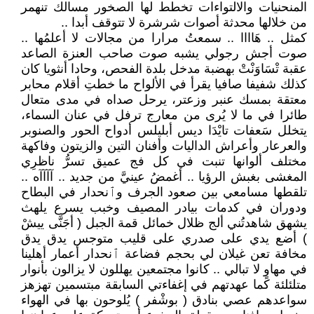
المنحنيات والالتواءات تخطط لها الصخور مسالك تنهمر
من خلالها محدثة أصوات شرشرة لا تتوقف أبدا ..
كمثل .. هَاااا .. سمعتُ مرارا من مجالات لا أعلمُها ..
صوت أجش رجولي يشبه صوت صاحب العنزة الصاعد
عقبة تْسَاوَنْتْ بهضبة مدخل بلدة الفحص، وحادا أنثويا كان
كذلك شفيفا صافيا يقرأ في الألواح ما خطتِ أقلام محابر
معتقة بمسك عنبر وزعتر، يرحل صداه في مدى متعال
طائرا في ما لا يُرى من معارج ترفل في عنان السماء،
يتخلل سَعفات تايْدَا ديس أبليلس أدواح الحور والصنوبر
والعرعار وأعراش الداليات وأفنان التين والزيتون وفاكهة
مختلف ألوانها تنبت في كل فج عميق تسرُّ ناظرِي
المغشى بغبش الرؤيا .. أغمضُ عينيَّ من جديد .. آآآآه ..
تلقطها مسامعي بين صعود الجرف وٱنحدار في البطاح
ودوران في كدمات بيادر المصيف وخبب يسرع يلهث
يشهق شاهدتُني ألج ظلال خمائل قمة الجبل ( أجَنَّى ييشْ
) أضع يدي على صدري على قليب متوجس يدق يدق
مخافة تعن غيلان لي بحجم فضاعة ٱنحدار أعمار أهلينا
في مهاوٍ لا تبالي .. كانوا مجتمعين يهللون لا يزالون بأنوار
متلئلئة كما عهدتهم في إغفاءتي السابقة مبتسمين تهزهز
سواعدهم عصي بنادق ( بوشْفر ) يُلوحون بها في الهواء