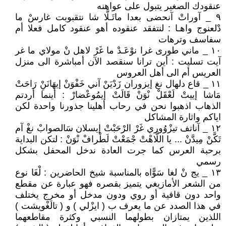
عنقودك الصغير يتبول على عواهنه
٩ _ آوراتْ آنحضى بعدا ماتَـلَّا شا نتقبوبت غارسْ ما
دْلعنوج واهـا : لنتفقد عنقوده أهو عنقود كامل فعلا أم
سفاسف وترهات
١٠ _ ماني طورى غرا نوْعَـدْ ما غَرْ لاهل نْ مولاي ما غر
آيت تسليت : أين ترانا سنقصد الآن أمباشرة الى منزل
العريس أم الى أهل العروس
١١ _ قاع دلهال نغ إيزوران زَدْيَنْ آني خَفْوَنْ إيهَانَنِْ رَاحَتْ
مَاشا إييتْ لَعْقَلْ نْوَنْ قَالَتْ إيمُوعْضارْ : أينما أردتم
الذهاب اذهبوا نحن في رحاب أهلينا جذورنا واحدة لكن
اياكم واثارة المشاكل
١٢ _ آناتف تيزْوُوري غَرْ الرْحَبْتْ إيسلان سَالصوابْ نغْ آم
تَكَّنْ مِيدَّنْ ... يا اللَّاهْتْ جْمَعْتْ لَطْرافْ نْوَنْ : لتكن البداية
برحبة العرس كما جرت العادة ندخل المحفل بشكل
رسمي
١٣ _ يج نْ لغا سَوًّاه بالمناسبة شيخ الحاضرين : لْغَا نوع
من الشعر الأمازيغي يتميز بقصره فهو عبارة عن مقطع
واحد دون قافية أو روي ودون مدخل أو مخرج يختلف
في هذا الصدد عن ما يعرف ب ( ايزْلي ) و ( تالَغْويشت )
اللذين يمتازان بطولهما النسبي وكثرة مقاطعهما