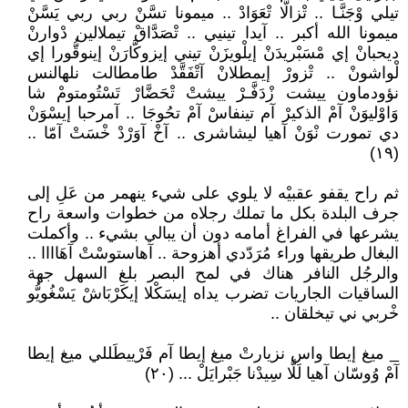
تيلي وْجَنَّـا .. تْزالَّا تْعَوَادْ .. ميمونا تسَّنْ ربي ربي يَسَّنْ
ميمونا الله أكبر .. آيدا تينيي .. تْصَدَّاقْ تيملالين دْوارنْ
ديحبانْ إي مْسَبْريدَنْ إيلْويزَنْ تيني إيزوكَّارَنْ إينوقُّورا إي
لْواشونْ .. تْزورْ إيمطلانْ آتْفَقَّدْ طامطالت نلهالنس
نؤودماون ييشت زْدَفَّـرْ ييشتْ تْحَضَّارْ تَسْتُومتومْ شا
وَاوْليوَنْ آمْ الذكيرْ آم تينفاسْ آمْ تحُوجَا .. آمرحبا إيسْوَنْ
دي تمورت نْوَنْ آهيا ليشاشرى .. آخْ آوَرْدْ خْسَتْ آمّا ..
(١٩)
ثم راح يقفو عقبيْه لا يلوي على شيء ينهمر من عَلِ إلى
جرف البلدة بكل ما تملك رجلاه من خطوات واسعة راح
يشرعها في الفراغ أمامه دون أن يبالي بشيء .. وأكملت
البغال طريقها وراء مُرَدّدي أهزوحة .. آهاستوسْتْ آهَاااا ..
والرجُل النافر هناك في لمح البصر بلغ السهل جهة
الساقيات الجاريات تضرب يداه إيسَكْلا إيكَرْبَاشْ يَسْغُويُّو
خْربي ني تيخلقان ..
_ ميغ إيطا واس نزيارتْ ميغ إيطا آم فَرْييطَللي ميغ إيطا
آمْ وُوسّان آهيا لَلَّا سِيدْنا جَبْرايَلْ ... (٢٠)