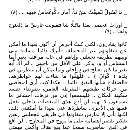
_ ما تْسُولْ تَنْفيفْتْ نشْ تَكْ آمان دَكُّوغْماسْ هههه .... (٨)
_ آوراتْ آنحضى بعدا ماتَـلَّا شا نتقبوبت غارسْ ما دْلعنوج
واهـا .. (٩)
كانوا يتنادرون، لكني كنتُ أحرص أن أكون بعيدا ما أمكن
عن شقاوتهم غير المحتملة، فأترك دائما مسافة بيني
وبينهم بطريقة تجعلني وإياهم في حالة مرافَقة بغير أيما
استئناس أو ود يذكر، على الأقل من ناحيتي .. لم أكُ آبه
بغير ما كان يعتلج في دواخلي وبما يمكن أن ينتظرني في
بلدة ( كَوانْ ) .. فلْيَنِقُّوا ما شاءت لهم خواطرهم،
فالضفادع شأنها النقيق دائما .. هكذا كنت أرى امتعاضي
من حركات طيشهم المفرطة العامرة بضوضاء تفسد
سكينة المكان .. فليسمعوا إذن من ترهات أحشائي ما
يسمعون لا يهم، لن أدع هذي المنغصات داخلي تفعل
فعلها هي الأخرى، سأطردُها عني بعيدا ما أمكننني ذلك،
لكنها تأبى إلا تمارس شقاوتها في طريقي لتجعلنني رهين
تفكير يقصر اهتمامه على ما يروج في المخارج .. لن أقع
في الفخ، سأضرب صفحا عما يقع هناك وأكمل مهمتي