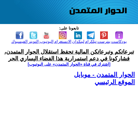
تابعونا على:
بودكاست
بنترست
تيلكرام
لينكدإن
الانستغرام
اليوتيوب
التويتر
الفيسبوك
تبرعاتكم وتبرعاتكن المالية تحفظ استقلال الحوار المتمدن،
فشاركونا في دعم استمرارية هذا الفضاء اليساري الحر
[اشترك في قناة ‫«الحوار المتمدن» على اليوتيوب]
الحوار المتمدن - موبايل
الموقع الرئيسي