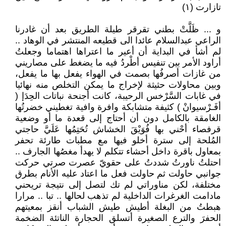
تازارت (١)
و ... ظَلَّتْ بطني تقرقر طيلة الطريق بعد أن غادرنا
الراعي عبدالسلام عائدا الى قطيعه المنتشر في الوهاد ..
لم أشأ في البداية أن أعير ما اعتراها اهتماما وجعلتُ
أراود الأمر بين تنفيس أطْردُ فيه ما يضغط على مصاريني
من غازات أصرفُها بصمت في الهواء يفعل بها ما يفعل،
وبين محاولات حثيثة لإخراج ما يمكن التخلص منه نهائيا
في غابات السَّرْخس الرحيبة، كانت أجنحة نباتات الحِدَإ (
أفَـرْسيوانْ ) كثيفة متشابكة وافرة وافية تغطيني خضرتُها
الغامقة بالكامل دون أن أحتاج إلى قعدة ما أو وضعية
قرفصاء أحْني بها فُوَيْقَ الخشاش تُحَتِمُها عَلَيَّ حاجتي
المُلحة إلى سترة أخلو فيها مع مطبات طارئة تحفر
بمعاول باقرة داخل أحشاء تتكلم لا يهدأ مغصُها الجارف ..
احتلتُ ناورتُ شددتُ على حقويّ عصرت صرتي حركت
جوانبي حاولت ثم حاولت فعل ما اعتاد عليه الأنام بطرق
مختلفة، لكن مناوراتي لم تك لتصل إلى نتيجة تريحني
مادامت الغرغرات الداخلية لم تذهب لحالها .. تبا .. مرارا
هبطتُ من البغلة أطيش طيش الشباب أنقز بمعيتهم
الحفرَ والترع الصغيرة أتسلق الحجارة الناتئة الضخمة