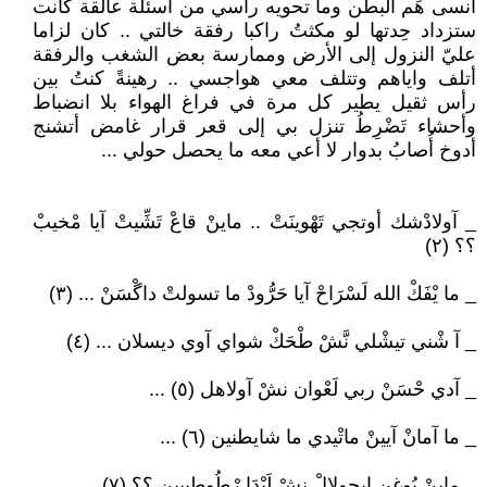
أنسى هَم البطن وما تحويه رأسي من أسئلة عالقة كانت
ستزداد حِدتها لو مكثتُ راكبا رفقة خالتي .. كان لزاما
عليّ النزول إلى الأرض وممارسة بعض الشغب والرفقة
أتلف واياهم وتتلف معي هواجسي .. رهينةً كنتُ بين
رأس ثقيل يطير كل مرة في فراغ الهواء بلا انضباط
وأحشاء تَضْرِطُ تنزل بي إلى قعر قرار غامض أتشنج
أدوخ أُصابُ بدوار لا أعي معه ما يحصل حولي ...
_ آولادْشك أوتجي تَهْوينَتْ .. ماينْ قاعْ تَشِّيتْ آيا مْخيبْ
؟؟ (٢)
_ ما يْفَكْ الله لَسْرَاحْ آيا حَرُّودْ ما تسولتْ داگْسَنْ ... (٣)
_ آ شْني تيشْلي نَّشْ طْحَكْ شواي آوي ديسلان ... (٤)
_ آدي حْسَنْ ربي لَعْوان نشْ آولاهل (٥) ...
_ ما آمانْ آيينْ ماتْيدي ما شايطنين (٦) ...
_ ماينْ يُوغن إيجولالْ نشْ لَبْدَا رْطُوطييين ؟؟ (٧)