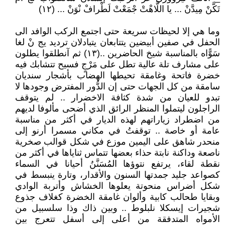
تَكَّنْ مِيدَّنْ ... يا اللَّاهْتْ جْمَعْتْ لَطْرافْ نْوَنْ ... (١٢)
وما هي إلا لحيظات سريعة حتى اجتمع الركب الوافد الى
الحفل في صفين أبيضين يتتابعان يتبادلان ترديد يج نْ لغا
سَوًّاه بالمناسبة شيخ الحاضرين ..(١٣) ثم آنطلقوا يطلون
على مشارف تلة عالية تطل على مَرْجٍ فسيح تتشابك فيه
خضرة فاتحة وغامقة تحيطها الهضاب بأشجار سنديان
سامقة من كل الجهات حتى إن الدُّور المفترض وجودها لا
تبدو للعيان من شدة كثافة الاخضرار .. لم يتوقف
الراجلون ليتملوا المنظر الرائق الذي أضحى مألوفا لديهم
من اضطراد زياراتهم لهذه الديار في أكثر من مناسبة
عامة أو خاصة .. توقفتُ في مكاني مسمرا أرنو إلى
منحدر شاهق على اليمين موزع في شكل قوالب صخرية
ناصعة وداكنة نابتة حذاء بعضها تتماس ثناياها في أكثر من
نقطة لقاء، يرتفع نتوؤها المُسَنَّنُ أحيانا في السماء
كصواعد جليد جمدتها السنون والأقدار، وتارة ينبسط في
شكل أضراس منحوتة يعلوها الخشاش وأتربة الوادي
وبقايا طحالب كابية وألوان غامقة الخضرة كغلاف جذوع
شجيرات إيسكلا نلبلوط .. وبين ذاك وذا سلسبيل من
الأمواه المتدفقة من أعلى إلى أسفل تتعرج بين