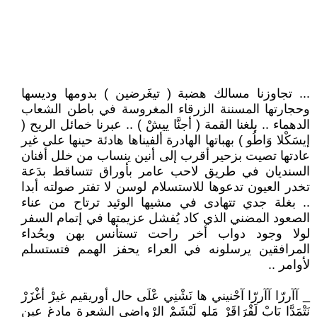
... تجاوزنا مسالك هضبة ( تيغَرضين ) بدومها وديسها
وحجارتها المسننة الزرقاء المغروسة في باطن الشعاب
الدهماء .. بلغنا القمة ( أجنَّا ييشْ ) .. عبرنا خمائل الريح (
إيسَكْلا وَاطُو ) بهباتها الهادرة ألفيناها هادئة حينها على غير
عادتها تصيت بزحير أقرب إلى أنين ينساب من خلل أفنان
السنديان في طريق لاحب عامر بأوراق تتساقط بدَعة
تخدر العيون تدعوها للاستسلام لوسن لا تفتر صولته أبدا
.. بغلة جدي تتهادى في مشيها الوئيد ترتاح من عناء
الصعود المضني الذي كاد يُفشل عزيمتها في إتمام السفر
لولا وجود دواب أخر راحت تستأنس بهن وبحُداء
المرافقين يرسلونه في العراء يحفز الهمم فتستسلم
لأوامر ..
_ آآررّا آآررّا آحْنيني ها نَشْنِي عْلَى حال أوريقيم غيرْ أغْزَرْ
نَتْمَدَّا بَابْ لَقْرَاقَرْ مَلو لَبْشَمْ الرْواضي الشعرة مادغ عين