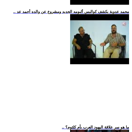
.. محمد عدوية يكشف كواليس ألبومه الجديد ومشروع عن والده أحمد عد
.. ما هو سر علاقة اليهود العرب بأم كلثوم؟