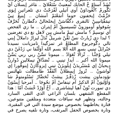
تْشَدْ آستاوْ خْ الحايك تْمعنيتْ سْتَغْلايْ .. مَاغر إيسلان آيْ
تَگُّورمْ ؟لْغُوداوَنْ آوي آتيلي لَفْرَجْتْ دي تلعراتين إيوَى
حَزَّمْتْ إيخفنون حوما أتمَعْنَمْ آمشان .. إينيغْ تِييْ
تيمَقْيَاسِينْ نَالنقرى دگفَّاسَنْ إيخلخالنْ دگطارنْ تْحَرَّفْ
سُوفولو أوموزونْ تَبْسيسيقْ آمْ إيتران .. ما زي الفحص
آي توسيمْ ؟ مامش تييمْ مامش يين لاهل نغ دي تغرضين
؟ لبدا دي زْيارتْ نسْ تَقَّنْ شربيلْ تْدَلْ ليزارْ داملالْ إيني
تالي دگُوجربوع المطلعْ غر تمزگيدا تامزيانت نسيدنا
جَبْرايَلْ تينيي بسم الله آللا بسم الله آوَلْتْمَا ني زَدْغَنْ دي
تيلي وْجَنَّـا .. تْزالَّا تْعَوَادْ .. ميمونا تسَّنْ ربي ربي يَسَّنْ
ميمونا الله أكبر .. آيدا تينيي .. تْصَدَّاقْ تيملالين دْوارنْ
ديحبانْ إي مْسَبْريدَنْ إيلْويزَنْ تيني إيزوكَّارَنْ إينوقُّورا إي
لْواشونْ .. تْزورْ إيمطلانْ آتْفَقَّدْ طامطالت نلهالنس
نؤودماون ييشت زْدَفَّـرْ ييشتْ تْحَضَّارْ تَسْتُومتومْ شا
وَاوْليوَنْ آمْ الذكيرْ آم تينفاسْ آمْ تحُوجَا .. آمرحبا إيسْوَنْ
دي تمورت نْوَنْ آهيا ليشاشرى .. آخْ آوَرْدْ خْسَتْ آمّا : هذا
المقطع الشفهي بلسان الراعي الذي التقى السارد
وخالته، وتظهر فيه سياقات متعددة ومتلقين متنوعين،
فتارة يخاطبهما بخصوص موضع سيدة التي في المقبرة،
وتارة بخصوص الحفل المرتقب، وتارة نلفيه يصرخ في