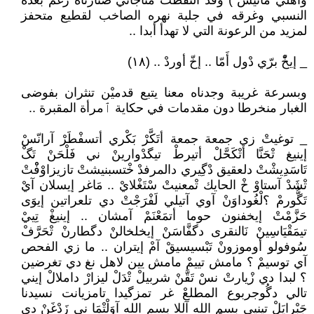
واهْلي مَانيسْ ) وقد آلتقطتْ مناجاتي صَنَّارَتاهُ رغم بعده
النسبي وغرقه في جلبة نهره الصاخب لقطيع متحفز
لمزيد من الرعونة التي لا تهدأ أبدا ..
_ إيخّْ برّي دْول أَمّا .. إخّ أوردْ .. (١٨)
وبسرعة غريبة وجدناه معنا يتبع قدميْن تنثران بفوضى
الغبار منخرطا دون مقدمات في حكاية ٱمرأة المقبرة ..
_ توغيتْ زي جمعة جمعة أتَكَّرْ بَكْري أتسفْطَرْ آرانّسْ
إينيغ تْحَنَّا أتْكَحَّلْ أتيرطْ تيگدْوارينْ ني فَلْحَنْ تَگْ
تَاسَدِيشْتْ دلعقيق دْگِيري دالمرفدْ خْتسبنيشتْ تازيزاوْفْْتْ
تْشَدْ آستاوْ خْ الحايك تْمعنيتْ سْتَغْلايْ .. مَاغر إيسلان آيْ
تَگُّورمْ ؟لْغُوداوَنْ آوي آتيلي لَفْرَجْتْ دي تلعراتين إيوَى
حَزَّمْتْ إيخفنون حوما أتمَعْنَمْ آمشان .. إينيغْ تِييْ
تيمَقْيَاسِينْ نَالنقرى دگفَّاسَنْ إيخلخالنْ دگطارنْ تْحَرَّفْ
سُوفولو أوموزونْ تَبْسيسيقْ آمْ إيتران .. ما زي الفحص
آي توسيمْ ؟ مامش تييمْ مامش يين لاهل نغ دي تغرضين
؟ لبدا دي زْيارتْ نسْ تَقَّنْ شربيلْ تْدَلْ ليزارْ داملالْ إيني
تالي دگُوجربوع المطلعْ غر تمزگيدا تامزيانت نسيدنا
جَبْرايَلْ تينيي بسم الله آللا بسم الله آوَلْتْمَا ني زَدْغَنْ دي