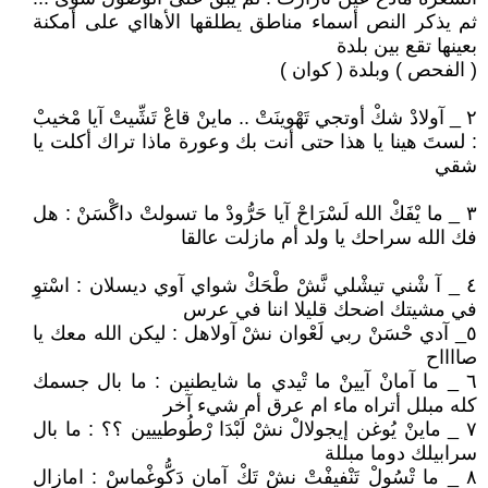
ثم يذكر النص أسماء مناطق يطلقها الأهااي على أمكنة
بعينها تقع بين بلدة
( الفحص ) وبلدة ( كوان )
٢ _ آولادْ شكْ أوتجي تَهْوينَتْ .. ماينْ قاعْ تَشِّيتْ آيا مْخيبْ
: لستَ هينا يا هذا حتى أنت بك وعورة ماذا تراك أكلت يا
شقي
٣ _ ما يْفَكْ الله لَسْرَاحْ آيا حَرُّودْ ما تسولتْ داگْسَنْ : هل
فك الله سراحك يا ولد أم مازلت عالقا
٤ _ آ شْني تيشْلي نَّشْ طْحَكْ شواي آوي ديسلان : اسْتوِ
في مشيتك اضحك قليلا اننا في عرس
٥_ آدي حْسَنْ ربي لَعْوان نشْ آولاهل : ليكن الله معك يا
صااااح
٦ _ ما آمانْ آيينْ ما تْيدي ما شايطنين : ما بال جسمك
كله مبلل أتراه ماء ام عرق أم شيء آخر
٧ _ ماينْ يُوغن إيجولالْ نشْ لَبْدَا رْطُوطييين ؟؟ : ما بال
سرابيلك دوما مبللة
٨ _ ما تْسُولْ تَنْفيفْتْ نشْ تَكْ آمان دَكُّوغْماسْ : امازال