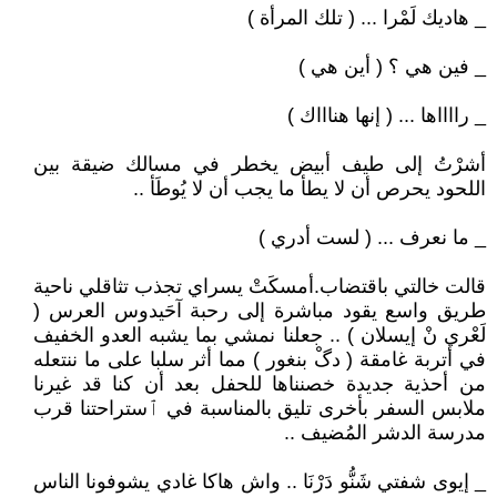
_ هاديك لَمْرا ... ( تلك المرأة )
_ فين هي ؟ ( أين هي )
_ رااااها ... ( إنها هناااك )
أشرْتُ إلى طيف أبيض يخطر في مسالك ضيقة بين
اللحود يحرص أن لا يطأ ما يجب أن لا يُوطَأ ..
_ ما نعرف ... ( لست أدري )
قالت خالتي باقتضاب.أمسكَتْ يسراي تجذب تثاقلي ناحية
طريق واسع يقود مباشرة إلى رحبة آحَيدوس العرس (
لَعْري نْ إيسلان ) .. جعلنا نمشي بما يشبه العدو الخفيف
في أتربة غامقة ( دگْ بنغور ) مما أثر سلبا على ما ننتعله
من أحذية جديدة خصنناها للحفل بعد أن كنا قد غيرنا
ملابس السفر بأخرى تليق بالمناسبة في ٱستراحتنا قرب
مدرسة الدشر المُضيف ..
_ إيوى شفتي شَنُّو دَرْنَا .. واش هاكا غادي يشوفونا الناس