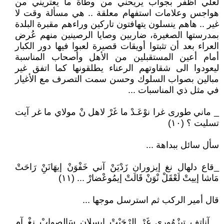
لعلي أظفر بجواب يريحني من وطأة ما يعتريني من
هواجس وعلامات استفهام معلقة .. هي مسألة وقت لا
غير .. هاهم ينسلون يتهافتون تاركين وراءهم مقبرة البلدة
بمدرستها الصغيرة، ضاربين وصايا الرصينين منهم عُرض
العراء بعد أن تثبتوا أويقات قصيرة لعبوا فيها دور الكبار
أمام أعين المستقبلين من الأهل وأصحاب المناسبة
ليعودوا الى شقاوتهم الرعناء يطلقونها كما اتفق غير
مبالين بصواب السلوك وحسن سمت التصرف مع الأغيار
في مثل ذي المناسبات ...
_ ماني طورى غرا نوْعَـدْ ما غَرْ لاهل نْ مولاي ما غر آيت
تسليت ؟ (١٠)
سأل سائل ببداهة ...
_قاع دلهال نغ إيزوران زَدْيَنْ آني خَفْوَنْ إيهَانَنِْ رَاحَتْ
مَاشا إييتْ لَعْقَلْ نْوَنْ قَالَتْ إيمُوعْضارْ ... (١١)
قال أمير الركب ثم استرسل موجها ...
_ آناتف تيزْوُوري غَرْ الرْحَبْتْ إيسلان سَالصوابْ نغْ آم