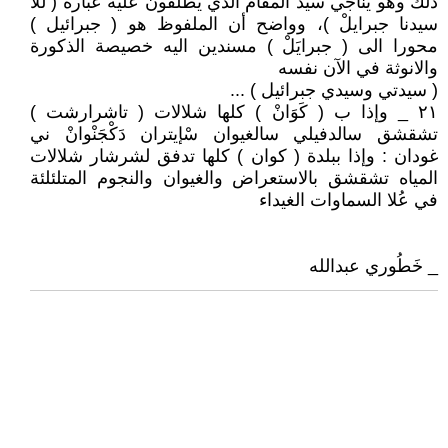
ذلك وهو يناجي سيد المقام الذي يطلقون عليه عبارة ( للا
سيدنا جبرايلْ )، وواضح أن الملفوظ هو ( جبرائيل )
محورا الى ( جبرايَلْ ) مسندين اليه خصيصة الذكورة
والانوثة في الآن نفسه
( سيدتي وسيدي جبرائيل ) ...
٢١ _ وإذا ب ( كَوَانْ ) كلها شلالات ( تاشرارشت )
تشقشق سالدفيلي سالغيوان سْإيتران دَكْجَنْوانْ ني
غودان : وإذا ببلدة ( كوان ) كلها تدفق لشرشار شلالات
المياه تشقشق بالاستعراض والغيوان والنجوم المتلئلئة
في عُلا السماوات الغيداء
_ خَطُوري عبدالله