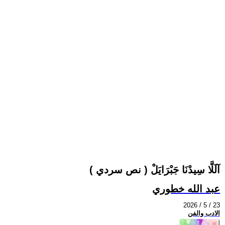
آلَلَّا سِيدْنَا جَبْرَايَلْ ( نص سردي )
عبد الله خطوري
2026 / 5 / 23
الادب والفن