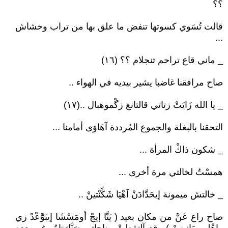
؟؟
قالت تُسَوي كسوتها تنفض ما علق بها من تراب وخشاش
...
_ ماني قاع تراحم تنجلام ؟؟ (١٦)
صاح مرافقنا غاضبا يشير بيديه في الهواء ..
_ يا الله زَايَتْ زتاتي قالتانغ زگْموهبال ..(١٧)
التحقنا بالبغلة والجموع المُرددة آهَاوَى أمامنا ...
_ شكون ذاكْ المرأة ...
همسْتُ لخالتي مرة أخرى ...
_ خالتش ميمونة إيحَدَّادَنْ آهْيَا شَكِّنْتينْ ..
صاح راع عَنَّ من مكان بعيد ( يَنَّا إيجْ أومَسْشَا إيبَوَّعْدْ زي