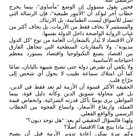
الرسمي عنه.
فحين يقول مسؤول إن الوضع “مأساوي”، بينما يخرج
خطاب آخر ليؤكد أن “الأمور طبيعية”، فإن الرسالة التي
تصل للأسواق ليست الطمأنينة، بل الارتباك.
والمستثمر لا يخاف فقط من الأزمات، بل يخاف أكثر من
غياب الرواية الواضحة داخل الدولة نفسها.
لأن الاقتصاد لا يُدار بالشعارات العامة من نوع “كل الدول
مديونة”، ولا بالمقارنات السطحية التي تتجاهل الفارق
بين اقتصاد يصنع التكنولوجيا واقتصاد يستورد معظم
احتياجاته الأساسية.
ولا يكفي أن تقترض دولة حتى تصبح شبيهة باليابان، تمامًا
كما أن امتلاك سماعة طبيب لا يحول أي شخص إلى
جرّاح قلب.
الحقيقة الأكثر قسوة أن الأزمة لم تعد فقط في الدين،
بل في محاولة تسويق الدين وكأنه دليل قوة، بينما
المواطن يرى يوميًا تآكل قدرته الشرائية، وانخفاض قيمة
العملة، وارتفاع الأسعار، واتساع الفجوة بين الخطاب
الرسمي والواقع الفعلي.
ولهذا فالسؤال الحقيقي لم يعد: “هل توجد ديون؟”
بل: ماذا ينتج هذا الاقتصاد أصلًا؟
وكم مرة يمكن إعادة تدوير الأزمة قبل أن يصبح