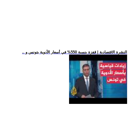
.. النشرة الاقتصادية | قفزة بنسبة 550% في أسعار الأدوية بتونس و