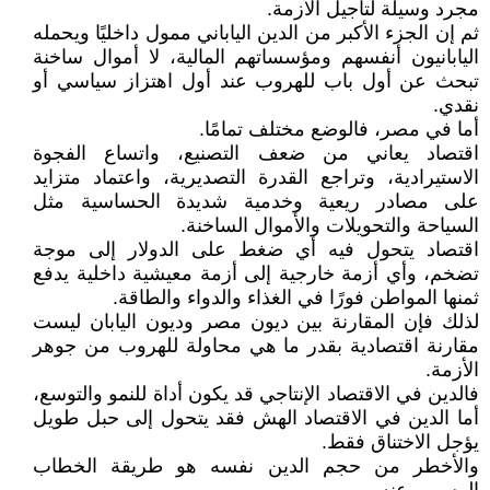
مجرد وسيلة لتأجيل الأزمة.
ثم إن الجزء الأكبر من الدين الياباني ممول داخليًا ويحمله
اليابانيون أنفسهم ومؤسساتهم المالية، لا أموال ساخنة
تبحث عن أول باب للهروب عند أول اهتزاز سياسي أو
نقدي.
أما في مصر، فالوضع مختلف تمامًا.
اقتصاد يعاني من ضعف التصنيع، واتساع الفجوة
الاستيرادية، وتراجع القدرة التصديرية، واعتماد متزايد
على مصادر ريعية وخدمية شديدة الحساسية مثل
السياحة والتحويلات والأموال الساخنة.
اقتصاد يتحول فيه أي ضغط على الدولار إلى موجة
تضخم، وأي أزمة خارجية إلى أزمة معيشية داخلية يدفع
ثمنها المواطن فورًا في الغذاء والدواء والطاقة.
لذلك فإن المقارنة بين ديون مصر وديون اليابان ليست
مقارنة اقتصادية بقدر ما هي محاولة للهروب من جوهر
الأزمة.
فالدين في الاقتصاد الإنتاجي قد يكون أداة للنمو والتوسع،
أما الدين في الاقتصاد الهش فقد يتحول إلى حبل طويل
يؤجل الاختناق فقط.
والأخطر من حجم الدين نفسه هو طريقة الخطاب