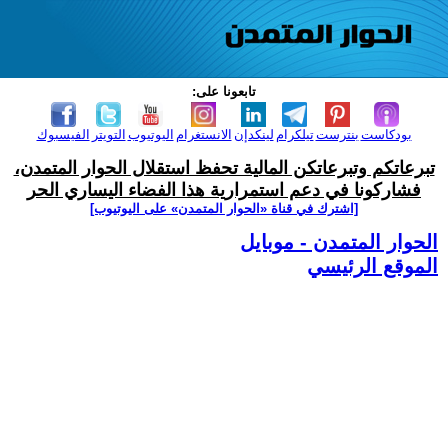
تابعونا على:
بودكاست
بنترست
تيلكرام
لينكدإن
الانستغرام
اليوتيوب
التويتر
الفيسبوك
تبرعاتكم وتبرعاتكن المالية تحفظ استقلال الحوار المتمدن،
فشاركونا في دعم استمرارية هذا الفضاء اليساري الحر
[اشترك في قناة ‫«الحوار المتمدن» على اليوتيوب]
الحوار المتمدن - موبايل
الموقع الرئيسي