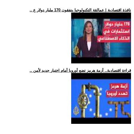
.. نافذة اقتصادية | عمالقة التكنولوجيا ينفقون 170 مليار دولار ع
.. قراءة اقتصادية.. أزمة هرمز تضع أوروبا أمام اختبار جديد لأمن