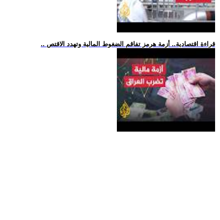
.. قراءة اقتصادية.. أزمة هرمز تفاقم الضغوط المالية وتهدد الاقتص