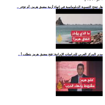
.. هل تنجح التسوية الدبلوماسية في إنهاء أزمة مضيق هرمز، أم تؤخر
.. مدير المركز العربي للدراسات الإيرانية: فتح مضيق هرمز يتطلب أ