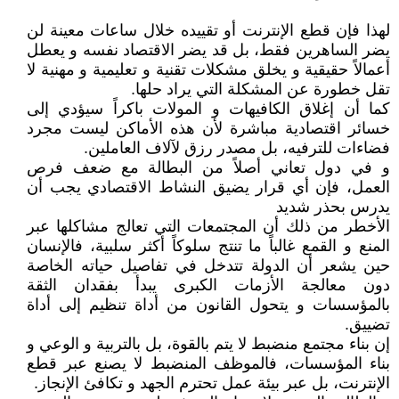
لهذا فإن قطع الإنترنت أو تقييده خلال ساعات معينة لن
يضر الساهرين فقط، بل قد يضر الاقتصاد نفسه و يعطل
أعمالاً حقيقية و يخلق مشكلات تقنية و تعليمية و مهنية لا
تقل خطورة عن المشكلة التي يراد حلها.
كما أن إغلاق الكافيهات و المولات باكراً سيؤدي إلى
خسائر اقتصادية مباشرة لأن هذه الأماكن ليست مجرد
فضاءات للترفيه، بل مصدر رزق لآلاف العاملين.
و في دول تعاني أصلاً من البطالة مع ضعف فرص
العمل، فإن أي قرار يضيق النشاط الاقتصادي يجب أن
يدرس بحذر شديد
الأخطر من ذلك أن المجتمعات التي تعالج مشاكلها عبر
المنع و القمع غالباً ما تنتج سلوكاً أكثر سلبية، فالإنسان
حين يشعر أن الدولة تتدخل في تفاصيل حياته الخاصة
دون معالجة الأزمات الكبرى يبدأ بفقدان الثقة
بالمؤسسات و يتحول القانون من أداة تنظيم إلى أداة
تضييق.
إن بناء مجتمع منضبط لا يتم بالقوة، بل بالتربية و الوعي و
بناء المؤسسات، فالموظف المنضبط لا يصنع عبر قطع
الإنترنت، بل عبر بيئة عمل تحترم الجهد و تكافئ الإنجاز.