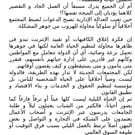
أم أن الجميع يدرك مسبقاً أن العمل الجاد و التقصير
كلاهما يؤديان إلى النتيجة نفسها؟!
حين تغيب العدالة الإدارية تصبح الدعوات لضبط المجتمع
أخلاقياً أو سلوكياً محاولة للهروب من جوهر المشكلة.
إن فكرة إغلاق الكافيهات أو تقييد الإنترنت تبدو في
ظاهرها محاولة لتنظيم الحياة العامة لكنها في جوهرها
تحمل نزعة وصائية، أي أن الدولة تتعامل مع المواطنين
وكأنهم غير قادرين على إدارة حياتهم بأنفسهم، فتقرر
متى ينامون و متى يستيقظون و كيف يقضون أوقاتهم.
لكن المجتمعات الحديثة لا تدار بهذه الطريقة، فالدولة
ليست وصياً أخلاقياً على الحياة الشخصية للناس، بل
مؤسسة لتنظيم الحقوق و الخدمات و بناء الاقتصاد و
تطبيق القانون.
ثم إن الحياة الليلية ليست كلها عبثاً أو ترفاً فارغاً كما
يصور أحياناً، فالكثير من الشباب يعملون ليلاً و طلبة
الجامعات يدرسون عبر الإنترنت و أصحاب الأعمال
يعتمدون على الشبكة في التجارة و التواصل و بعض
المهن أصلاً ترتبط بالعمل الليلي بسبب فرق التوقيت أو
طبيعة السوق العالمي.