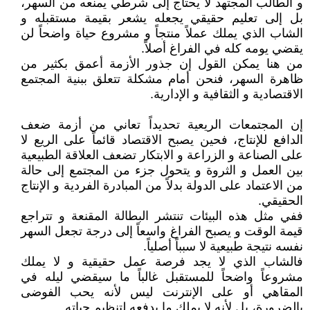
و الطالب المجتهد لا يحتاج إلى شرطي يمنعه من السهر،
بل إلى تعليم حقيقي يجعله يشعر بقيمة مستقبله و
الشاب الذي يملك عملاً منتجاً و مشروع حياة واضحاً لن
يقضي يومه كله في الفراغ أصلاً.
من هنا يمكن القول إن جذور الأزمة أعمق بكثير من
ظاهرة السهر، فنحن أمام مشكلة تتعلق ببنية المجتمع
الاقتصادية و الثقافية و الإدارية.
إن المجتمعات الريعية تحديداً تعاني من أزمة ضعف
الدافع للإنتاج، فحين يصبح الاقتصاد قائماً على الريع لا
على الصناعة و الزراعة و الابتكار تضعف العلاقة الطبيعية
بين العمل و الثروة و يتحول جزء من المجتمع إلى حالة
من الاعتماد على الدولة بدلاً من المبادرة الفردية و الإنتاج
الحقيقي.
ففي مثل هذه البيئات تنتشر البطالة المقنعة و تتراجع
قيمة الوقت و يصبح الفراغ واسعاً إلى درجة تجعل السهر
نفسه نتيجة طبيعية لا سبباً أصلياً.
فالشاب الذي لا يجد فرصة عمل حقيقية و لا يملك
مشروعاً واضحاً للمستقبل غالباً ما سيقضي ليله في
المقاهي أو على الإنترنت ليس لأنه يحب الفوضى
بالضرورة، بل لأنه لا يملك ما يدفعه لتنظيم حياته.