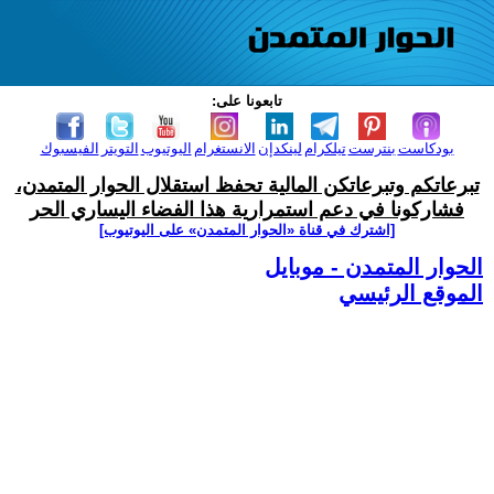
تابعونا على:
بودكاست
بنترست
تيلكرام
لينكدإن
الانستغرام
اليوتيوب
التويتر
الفيسبوك
تبرعاتكم وتبرعاتكن المالية تحفظ استقلال الحوار المتمدن،
فشاركونا في دعم استمرارية هذا الفضاء اليساري الحر
[اشترك في قناة ‫«الحوار المتمدن» على اليوتيوب]
الحوار المتمدن - موبايل
الموقع الرئيسي