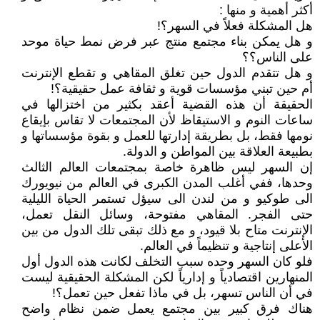
أكثر أهمية و منها :
هل المشكلة فعلاً في السهر؟!
و هل يمكن بناء مجتمع منتج عبر فرض نمط حياة موحد
على الناس؟؟
و هل تتقدم الدول حين تغلق المقاهي و تقطع الإنترنت
أم حين تبني مؤسسات قوية و ثقافة عمل حقيقية؟!
الحقيقة أن هذه القضية أعقد بكثير من اختزالها في
ساعات النوم و الاستيقاظ لأن المجتمعات لا تقاس بإيقاع
نومها فقط، بل بطريقة إدارتها للعمل و بقوة مؤسساتها و
بطبيعة العلاقة بين المواطن و الدولة.
إن السهر ليس ظاهرة خاصة بمجتمعات العالم الثالث
وحدها، ففي أغلب المدن الكبرى في العالم من نيويورك
الى طوكيو و من لندن الى سيؤل تستمر الحياة الليلية
حتى الفجر. المقاهي مفتوحة، وسائل النقل تعمل،
الإنترنت متاح بلا قيود، و مع ذلك تبقى تلك الدول من بين
الأعلى إنتاجية و تنظيماً في العالم.
فلو كان السهر وحده سبب التخلف لكانت هذه الدول أول
المنهارين اقتصادياً و إدارياً لكن المشكلة الحقيقية ليست
في أن الناس تسهر، بل في ماذا تفعل حين تعمل؟!
هناك فرق كبير بين مجتمع يعمل ضمن نظام واضح