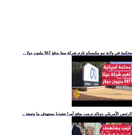
.. محكمة في ولاية نيو مكسيكو تلزم شركة ميتا بدفع 567 مليون دولا
.. الرئيس الأمريكي دونالد ترمب يوقع أمرا تنفيذيا يستهدف ما وصفه