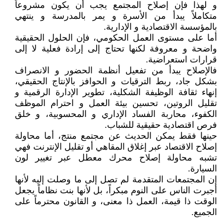
و لهذا فإن إصلاح المجتمع يجب أن يكون مشروعاً
متكاملاً يبدأ من الأسرة و يمر بالمدرسة و ينتهي
بالمؤسسة الاقتصادية و الإدارية.
أما على مستوى العمل الحكومي، فإن الحلول الحقيقية
واضحة و معروفة لكنها تحتاج إلى إرادة فعلية لا إلى
قرارات استعراضية.
فالإصلاح يبدأ من تفعيل أنظمة الحضور و الانصراف
بشكل جاد، ربط الترقيات و الحوافز بالإنتاج الحقيقي،
إنهاء ثقافة الوظيفة الشكلية، تطوير الإدارة الرقمية و
تقليل الروتين، تحسين بيئة العمل و احترام الموظف
الكفوء، محاربة الفساد الإداري و المحسوبية، و خلق
فرص اقتصادية حقيقية للشباب.
حينها فقط يمكن الحديث عن مجتمع منتج، أما محاولة
إصلاح الاقتصاد عبر إغلاق المقاهي أو تقليل الإنترنت فهي
تشبه محاولة إصلاح محرك معطل عبر تغيير لون
السيارة.
إن المجتمعات المتقدمة لم تصل إلى ما وصلت إليه لأنها
أجبرت الناس على النوم مبكراً، بل لأنها بنت نظاماً يجعل
الوقت ذا قيمة، العمل ذا معنى، و القانون محترماً على
الجميع.