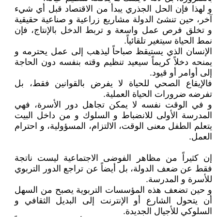
و لهذا فإن الحل الجذري يبدأ من الاقتصاد قبل أي شيء
آخر، حين تنشئ الدولة مشاريع زراعية و صناعية حقيقية
و تخلق فرص عمل واسعة و تربط الدخل بالإنتاج، فإن
نمط الحياة سيتغير تلقائياً.
الإنسان الذي يستيقظ صباحاً ليذهب إلى عمل يحترمه و
يمنحه دخلاً كريماً سيعيد تنظيم وقته بنفسه دون الحاجة
إلى أوامر أو قيود.
فالإيقاع الصحي للحياة لا يفرض بالقوانين فقط، بل
تفرضه ضرورات الحياة العملية.
و في الوقت نفسه لا يمكن تجاهل دور الأسرة، فهي
المدرسة الأولى للانضباط و السلوك و من داخل البيت
يتعلم الطفل معنى الوقت، الالتزام، المسؤولية، و احترام
العمل.
إن كثيراً من مظاهر الفوضى الاجتماعية ليست ناتجة
فقط عن ضعف الدولة، بل أيضاً عن تراجع الدور التربوي
للأسرة و المدرسة.
و حين تضعف هذه المؤسسات التربوية يصبح من السهل
أن يتحول الشارع أو الإنترنت إلى البديل الثقافي و
السلوكي للأجيال الجديدة.