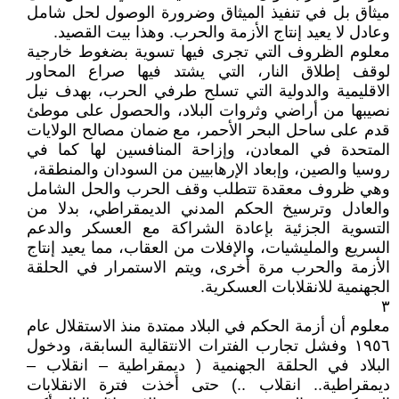
ميثاق بل في تنفيذ الميثاق وضرورة الوصول لحل شامل
وعادل لا يعيد إنتاج الأزمة والحرب. وهذا بيت القصيد.
معلوم الظروف التي تجرى فيها تسوية بضغوط خارجية
لوقف إطلاق النار، التي يشتد فيها صراع المحاور
الاقليمية والدولية التي تسلح طرفي الحرب، بهدف نيل
نصيبها من أراضي وثروات البلاد، والحصول على موطئ
قدم على ساحل البحر الأحمر، مع ضمان مصالح الولايات
المتحدة في المعادن، وإزاحة المنافسين لها كما في
روسيا والصين، وإبعاد الإرهابيين من السودان والمنطقة،
وهي ظروف معقدة تتطلب وقف الحرب والحل الشامل
والعادل وترسيخ الحكم المدني الديمقراطي، بدلا من
التسوية الجزئية بإعادة الشراكة مع العسكر والدعم
السريع والمليشيات، والإفلات من العقاب، مما يعيد إنتاج
الأزمة والحرب مرة أخرى، ويتم الاستمرار في الحلقة
الجهنمية للانقلابات العسكرية.
٣
معلوم أن أزمة الحكم في البلاد ممتدة منذ الاستقلال عام
١٩٥٦ وفشل تجارب الفترات الانتقالية السابقة، ودخول
البلاد في الحلقة الجهنمية ( ديمقراطية – انقلاب –
ديمقراطية.. انقلاب ..) حتى أخذت فترة الانقلابات