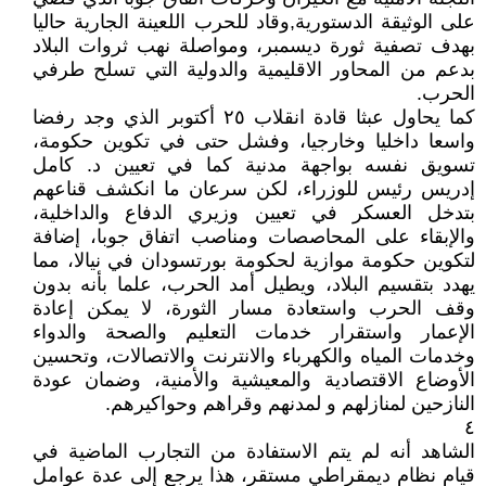
على الوثيقة الدستورية,وقاد للحرب اللعينة الجارية حاليا
بهدف تصفية ثورة ديسمبر، ومواصلة نهب ثروات البلاد
بدعم من المحاور الاقليمية والدولية التي تسلح طرفي
الحرب.
كما يحاول عبثا قادة انقلاب ٢٥ أكتوبر الذي وجد رفضا
واسعا داخليا وخارجيا، وفشل حتى في تكوين حكومة،
تسويق نفسه بواجهة مدنية كما في تعيين د. كامل
إدريس رئيس للوزراء، لكن سرعان ما انكشف قناعهم
بتدخل العسكر في تعيين وزيري الدفاع والداخلية،
والإبقاء على المحاصصات ومناصب اتفاق جوبا، إضافة
لتكوين حكومة موازية لحكومة بورتسودان في نيالا، مما
يهدد بتقسيم البلاد، ويطيل أمد الحرب، علما بأنه بدون
وقف الحرب واستعادة مسار الثورة، لا يمكن إعادة
الإعمار واستقرار خدمات التعليم والصحة والدواء
وخدمات المياه والكهرباء والانترنت والاتصالات، وتحسين
الأوضاع الاقتصادية والمعيشية والأمنية، وضمان عودة
النازحين لمنازلهم و لمدنهم وقراهم وحواكيرهم.
٤
الشاهد أنه لم يتم الاستفادة من التجارب الماضية في
قيام نظام ديمقراطي مستقر، هذا يرجع إلى عدة عوامل