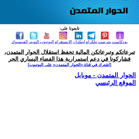
تابعونا على:
بودكاست
بنترست
تيلكرام
لينكدإن
الانستغرام
اليوتيوب
التويتر
الفيسبوك
تبرعاتكم وتبرعاتكن المالية تحفظ استقلال الحوار المتمدن،
فشاركونا في دعم استمرارية هذا الفضاء اليساري الحر
[اشترك في قناة ‫«الحوار المتمدن» على اليوتيوب]
الحوار المتمدن - موبايل
الموقع الرئيسي