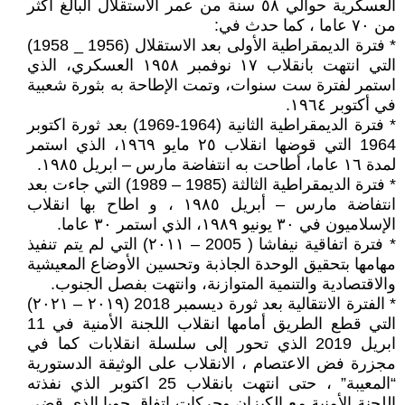
العسكرية حوالي ٥٨ سنة من عمر الاستقلال البالغ أكثر
من ٧٠ عاما ، كما حدث في:
* فترة الديمقراطية الأولى بعد الاستقلال (1956 _ 1958)
التي انتهت بانقلاب ١٧ نوفمبر ١٩٥٨ العسكري، الذي
استمر لفترة ست سنوات، وتمت الإطاحة به بثورة شعبية
في أكتوبر ١٩٦٤.
* فترة الديمقراطية الثانية (1964-1969) بعد ثورة اكتوبر
1964 التي قوضها انقلاب ٢٥ مايو ١٩٦٩، الذي استمر
لمدة ١٦ عاما، أطاحت به انتفاضة مارس – ابريل ١٩٨٥.
* فترة الديمقراطية الثالثة (1985 – 1989) التي جاءت بعد
انتفاضة مارس – أبريل ١٩٨٥ ، و اطاح بها انقلاب
الإسلاميون في ٣٠ يونيو ١٩٨٩، الذي استمر ٣٠ عاما.
* فترة اتفاقية نيفاشا ( 2005 – ٢٠١١) التي لم يتم تنفيذ
مهامها بتحقيق الوحدة الجاذبة وتحسين الأوضاع المعيشية
والاقتصادية والتنمية المتوازنة، وانتهت بفصل الجنوب.
* الفترة الانتقالية بعد ثورة ديسمبر 2018 (٢٠١٩ – ٢٠٢١)
التي قطع الطريق أمامها انقلاب اللجنة الأمنية في 11
ابريل 2019 الذي تحور إلى سلسلة انقلابات كما في
مجزرة فض الاعتصام ، الانقلاب على الوثيقة الدستورية
“المعيبة” ، حتى انتهت بانقلاب 25 اكتوبر الذي نفذته
اللجنة الأمنية مع الكيزان وحركات اتفاق جوبا الذي قضي