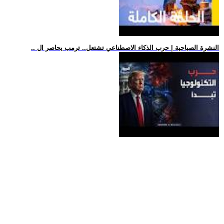
.. النشرة الصباحية | حرب الذكاء الاصطناعي تشتعل.. ترمب يحاصر ال