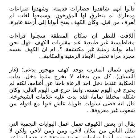
.
قالوا انهم شاهدوا حضارات قديمة، وشهدوا صراعات
ومعارك لم يتطرق لها المؤرخون. وسمعوا لغات لم
تُعرف من قبل. وكأن الكهف يفتح أبوابا إلى أزمنة غابرة.
.
اللافت للنظر ان سكان المنطقة سجلوا قراءات
مغناطيسية غير طبيعية عند مقتربات الكهف. فهل نحن
امام بوابة زمنية غير مكتشفة ؟. ام ان الكهف نفسه
مجرد مرآة تخفي الابعاد الزمنية والمكانية. .
وفي شمال المغرب يوجد كهف مهجور يدعى: (غار
النسيان). كل من يدخله لا يخرج مثلما دخل. بدأت
الحكاية عندما دخل احد الرعاة باحثا عن أغنامه، لكنه لم
يخرج في اليوم نفسه، وانما خرج في اليوم التالي، وكان
شكله مختلفا تماما، فقد بدت عليه علامات الشيخوخة.
قال انه قضى سنوات طويلة عاش فيها مع اقوام من
شعوب غير معروفة. .
يقال ان بعض الكهوف تعمل عمل البوابات النجمية التي
تنقل الناس من مكان لآخر، ومن زمن لآخر، ولكن لا
توجد بين أيدينا دراسات رصينة وموثقة عن هذه المزاعم