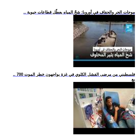
.. موجات الحر والجفاف في أوروبا: شحّ المياه يعطّل قطاعات حيوية
.. 700 فلسطيني من مرضى الفشل الكلوي في غزة يواجهون خطر الموت
بع