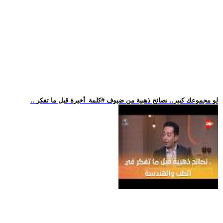
.. لو مجموعك كبير.. نصائح ذهبية من ضيوف #كلمة_أخيرة قبل ما تفكر