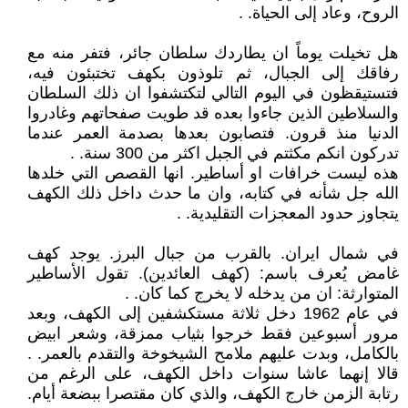
الروح، وعاد إلى الحياة. .
هل تخيلت يوماً ان يطاردك سلطان جائر، فتفر منه مع
رفاقك إلى الجبال، ثم تلوذون بكهف تختبئون فيه،
فتستيقظون في اليوم التالي لتكتشفوا ان ذلك السلطان
والسلاطين الذين جاءوا بعده قد طويت صفحاتهم وغادروا
الدنيا منذ قرون. فتصابون بعدها بصدمة العمر عندما
تدركون انكم مكثتم في الجبل اكثر من 300 سنة. .
هذه ليست خرافات او أساطير. انها القصص التي خلدها
الله جل شأنه في كتابه، وان ما حدث داخل ذلك الكهف
يتجاوز حدود المعجزات التقليدية. .
في شمال ايران. بالقرب من جبال البرز. يوجد كهف
غامض يُعرف باسم: (كهف العائدين). تقول الأساطير
المتوارثة: ان من يدخله لا يخرج كما كان. .
في عام 1962 دخل ثلاثة مستكشفين إلى الكهف، وبعد
مرور أسبوعين فقط خرجوا بثياب ممزقة، وشعر ابيض
بالكامل، وبدت عليهم ملامح الشيخوخة والتقدم بالعمر. .
قالا إنهما عاشا سنوات داخل الكهف، على الرغم من
رتابة الزمن خارج الكهف، والذي كان مقتصرا ببضعة أيام.