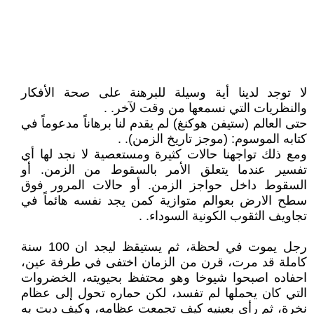
لا توجد لدينا أية وسيلة للبرهنة على صحة الأفكار
والنظريات التي نسمعها من وقت لآخر. .
حتى العالم (ستيفن هوكنغ) لم يقدم لنا برهاناً مدعوماً في
كتابه الموسوم: (موجز تاريخ الزمن). .
ومع ذلك تواجهنا حالات كثيرة ومستعصية لا نجد لها أي
تفسير عندما يتعلق الأمر بالسقوط من الزمن. أو
السقوط داخل حواجز الزمن. أو حالات المرور فوق
سطح الارض بعوالم متوازية كمن يجد نفسه هائماً في
تجاويف الثقوب الكونية السوداء. .
رجل يموت في لحظة، ثم يستيقظ ليجد ان 100 سنة
كاملة قد مرت، قرن من الزمان اختفى في طرفة عين،
احفاده اصبحوا شيوخا وهو محتفظ بحيويته، الخضروات
التي كان يحملها لم تفسد، لكن حماره تحول إلى عظام
نخرة، ثم رأى بعينيه كيف تجمعت عظامه، وكيف دبت به