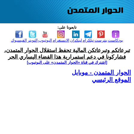
تابعونا على:
بودكاست
بنترست
تيلكرام
لينكدإن
الانستغرام
اليوتيوب
التويتر
الفيسبوك
تبرعاتكم وتبرعاتكن المالية تحفظ استقلال الحوار المتمدن،
فشاركونا في دعم استمرارية هذا الفضاء اليساري الحر
[اشترك في قناة ‫«الحوار المتمدن» على اليوتيوب]
الحوار المتمدن - موبايل
الموقع الرئيسي