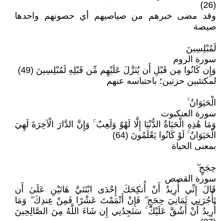
(26)
وقد مضى خبرهم من صياصيهم أي حصونهم واحدها
صيصة
لَمُبْلِسِينَ
سورة الروم
وَإِن كَانُوا مِن قَبْلِ أَن يُنَزَّلَ عَلَيْهِم مِّن قَبْلِهِ لَمُبْلِسِينَ (49)
لمكتئبين حزنين؛ باحتباسه عنهم
الْحَيَوَانُ ۚ
سورة العنكبوت
وَمَا هَٰذِهِ الْحَيَاةُ الدُّنْيَا إِلَّا لَهْوٌ وَلَعِبٌ ۚ وَإِنَّ الدَّارَ الْآخِرَةَ لَهِيَ
الْحَيَوَانُ ۚ لَوْ كَانُوا يَعْلَمُونَ (64)
بمعنى الحياة
حِجَجٍ ۖ
سورة القصص
قَالَ إِنِّي أُرِيدُ أَنْ أُنكِحَكَ إِحْدَى ابْنَتَيَّ هَاتَيْنِ عَلَىٰ أَن
تَأْجُرَنِي ثَمَانِيَ حِجَجٍ ۖ فَإِنْ أَتْمَمْتَ عَشْرًا فَمِنْ عِندِكَ ۖ وَمَا
أُرِيدُ أَنْ أَشُقَّ عَلَيْكَ ۚ سَتَجِدُنِي إِن شَاءَ اللَّهُ مِنَ الصَّالِحِينَ