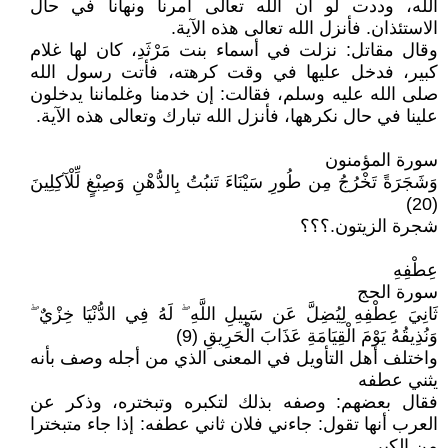
الله، وددت لو أن الله تعالى أمرنا ونهانا في حال
الاستئذان. فأنزل الله تعالى هذه الآية.
وقال مقاتل: نزلت في أسماء بنت مَرْثَدِ، كان لها غلام
كبير، فدخل عليها في وقت كرهته، فأتت رسول الله
صلى الله عليه وسلم، فقالت: إن خدمنا وغلماننا يدخلون
علينا في حال نكرهها، فأنزل الله تبارك وتعالى هذه الآية.
سورة المؤمنون
وَشَجَرَةً تَخْرُجُ مِن طُورِ سَيْنَاءَ تَنبُتُ بِالدُّهْنِ وَصِبْغٍ لِّلْآكِلِينَ
(20)
شجرة الزيتون.؟؟؟
عِطْفِهِ
سورة الحج
ثَانِيَ عِطْفِهِ لِيُضِلَّ عَن سَبِيلِ اللَّهِ ۖ لَهُ فِي الدُّنْيَا خِزْيٌ ۖ
وَنُذِيقُهُ يَوْمَ الْقِيَامَةِ عَذَابَ الْحَرِيقِ (9)
واختلف أهل التأويل في المعنى الذي من أجله وصف بأنه
يثني عطفه
فقال بعضهم: وصفه بذلك لتكبره وتبختره، وذكر عن
العرب أنها تقول: جاءني فلان ثاني عطفه: إذا جاء متبخترا
من الكبر