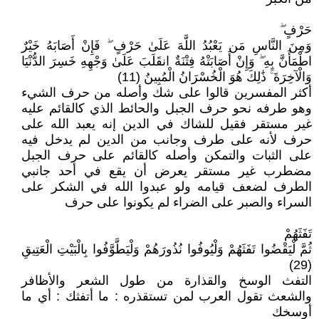
حَرْفٍ ۖ
وَمِنَ النَّاسِ مَن يَعْبُدُ اللَّهَ عَلَىٰ حَرْفٍ ۖ فَإِنْ أَصَابَهُ خَيْرٌ
اطْمَأَنَّ بِهِ ۖ وَإِنْ أَصَابَتْهُ فِتْنَةٌ انقَلَبَ عَلَىٰ وَجْهِهِ خَسِرَ الدُّنْيَا
وَالْآخِرَةَ ۚ ذَٰلِكَ هُوَ الْخُسْرَانُ الْمُبِينُ (11)
أكثر المفسرين قالوا على شك وأصله من حرف الشيء
وهو طرفه نحو حرف الجبل والحائط الذي كالقائم عليه
غير مستقر فقيل للشاك في الدين إنه يعبد الله على
حرف لأنه على طرف وجانب من الدين لم يدخل فيه
على الثبات والتمكن وأصله كالقائم على حرف الجبل
مضطرب غير مستقر يعرض أن يقع في أحد جانبي
الطرف لضعف قيامه ولو عبدوا الله في الشكر على
السراء والصبر على الضراء لم يكونوا على حرف
تَفَثَهُمْ
ثُمَّ لْيَقْضُوا تَفَثَهُمْ وَلْيُوفُوا نُذُورَهُمْ وَلْيَطَّوَّفُوا بِالْبَيْتِ الْعَتِيقِ
(29)
التفث الوسخ والقذارة من طول الشعر والأظافر
والشعث تقول العرب لمن تستقذره : ما أتفثك : أي ما
أوسخك