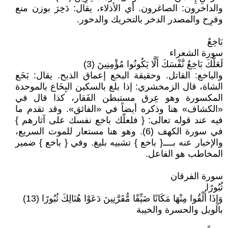
والداخرون: الصاغرون. أي الأذلاء، يقال: دَخِرَ بوزن منع
وفرِح والمصدر الدخر بالتحريك والدخور.
بَاخِعٌ
سورة الشعراء
لَعَلَّكَ بَاخِعٌ نَّفْسَكَ أَلَّا يَكُونُوا مُؤْمِنِينَ (3)
والباخع: القاتل. وحقيقة البخع إعماق الذبح. يقال: بَخَع
الشاة، قال الزمخشري: إذا بلغ بالسكين البِخَاع بالموحدة
المكسورة وهو عِرق مستبطن الفَقار، كذا قال في
«الكشاف» هنا وذكره أيضاً في «الفائق». وقد تقدم ما
فيه عند قوله تعالى: { فلعلّك باخع نفسك على آثارهم }
في سورة الكهف (6). وهو هنا مستعار للموت السريع،
والإخبار عنه بــــ{ باخع } تشبيه بليغ. وفي { باخع } ضمير
المخاطب هو الفاعل.
سورة الفرقان
ثُبُورًا
وَإِذَا أُلْقُوا مِنْهَا مَكَانًا ضَيِّقًا مُّقَرَّنِينَ دَعَوْا هُنَالِكَ ثُبُورًا (13)
بالويل والحسرة والخيبة