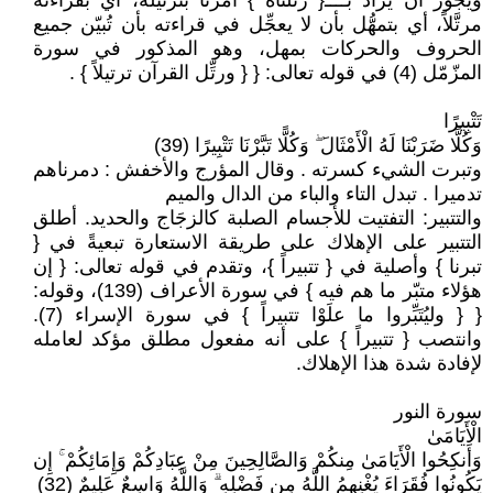
ويجوز أن يراد بــــ{ رتّلناه } أمرنا بترتيله، أي بقراءته
مرتَّلاً، أي بتمهُّل بأن لا يعجِّل في قراءته بأن تُبيّن جميع
الحروف والحركات بمهل، وهو المذكور في سورة
المزّمّل (4) في قوله تعالى: { { ورتِّل القرآن ترتيلاً } .
تَتْبِيرًا
وَكُلًّا ضَرَبْنَا لَهُ الْأَمْثَالَ ۖ وَكُلًّا تَبَّرْنَا تَتْبِيرًا (39)
وتبرت الشيء كسرته . وقال المؤرج والأخفش : دمرناهم
تدميرا . تبدل التاء والباء من الدال والميم
والتتبير: التفتيت للأجسام الصلبة كالزجَاج والحديد. أطلق
التتبير على الإهلاك على طريقة الاستعارة تبعيةً في {
تبرنا } وأصلية في { تتبيراً }، وتقدم في قوله تعالى: { إن
هؤلاء متبّر ما هم فيه } في سورة الأعراف (139)، وقوله:
{ { وليُتَبِّروا ما علَوْا تتبيراً } في سورة الإسراء (7).
وانتصب { تتبيراً } على أنه مفعول مطلق مؤكد لعامله
لإفادة شدة هذا الإهلاك.
سورة النور
الْأَيَامَىٰ
وَأَنكِحُوا الْأَيَامَىٰ مِنكُمْ وَالصَّالِحِينَ مِنْ عِبَادِكُمْ وَإِمَائِكُمْ ۚ إِن
يَكُونُوا فُقَرَاءَ يُغْنِهِمُ اللَّهُ مِن فَضْلِهِ ۗ وَاللَّهُ وَاسِعٌ عَلِيمٌ (32)