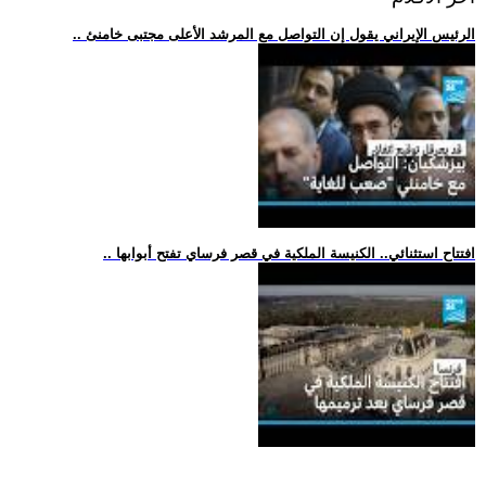
.. الرئيس الإيراني يقول إن التواصل مع المرشد الأعلى مجتبى خامنئ
.. افتتاح استثنائي.. الكنيسة الملكية في قصر فرساي تفتح أبوابها