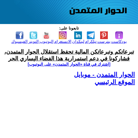
تابعونا على:
بودكاست
بنترست
تيلكرام
لينكدإن
الانستغرام
اليوتيوب
التويتر
الفيسبوك
تبرعاتكم وتبرعاتكن المالية تحفظ استقلال الحوار المتمدن،
فشاركونا في دعم استمرارية هذا الفضاء اليساري الحر
[اشترك في قناة ‫«الحوار المتمدن» على اليوتيوب]
الحوار المتمدن - موبايل
الموقع الرئيسي