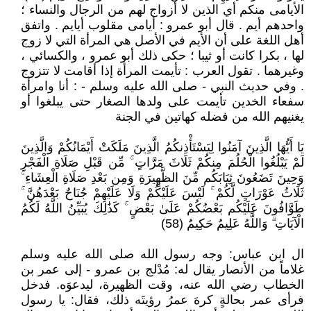
الأيامى منكم أي الذين لا أزواج لهم من الرجال والنساء ؛
واحدهم أيم . قال أبو عمرو : أيامى مقلوب أيايم . واتفق
أهل اللغة على أن الأيم في الأصل هي المرأة التي لا زوج
لها ، بكرا كانت أو ثيبا ؛ حكى ذلك أبو عمرو ، والكسائي ،
وغيرهما . تقول العرب : تأيمت المرأة إذا أقامت لا تتزوج
. وفي حديث النبي - صلى الله عليه وسلم - : أنا وامرأة
سفعاء الخدين تأيمت على ولدها الصغار حتى يبلغوا أو
يغنيهم الله من فضله كهاتين في الجنة
يَا أَيُّهَا الَّذِينَ آمَنُوا لِيَسْتَأْذِنكُمُ الَّذِينَ مَلَكَتْ أَيْمَانُكُمْ وَالَّذِينَ
لَمْ يَبْلُغُوا الْحُلُمَ مِنكُمْ ثَلَاثَ مَرَّاتٍ ۚ مِّن قَبْلِ صَلَاةِ الْفَجْرِ
وَحِينَ تَضَعُونَ ثِيَابَكُم مِّنَ الظَّهِيرَةِ وَمِن بَعْدِ صَلَاةِ الْعِشَاءِ ۚ
ثَلَاثُ عَوْرَاتٍ لَّكُمْ ۚ لَيْسَ عَلَيْكُمْ وَلَا عَلَيْهِمْ جُنَاحٌ بَعْدَهُنَّ ۚ
طَوَّافُونَ عَلَيْكُم بَعْضُكُمْ عَلَىٰ بَعْضٍ ۚ كَذَٰلِكَ يُبَيِّنُ اللَّهُ لَكُمُ
الْآيَاتِ ۗ وَاللَّهُ عَلِيمٌ حَكِيمٌ (58)
ال ابن عباس: وجه رسول الله صلى الله عليه وسلم
غلاماً من الأنصار يقال له: مُدْلج بن عمرو - إلى عمر بن
الخطاب رضي الله عنه، وقت الظهيرة، ليدعوَه. فدخل
فرأى عمر بحالةٍ كرهَ عمرُ رؤيتَه ذلك، فقال: يا رسول