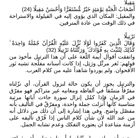
مَقِيلًا
أَصْحَابُ الْجَنَّةِ يَوْمَئِذٍ خَيْرٌ مُّسْتَقَرًّا وَأَحْسَنُ مَقِيلًا (24)
والمقيل: المكان الذي يؤوى إليه في القيلولة والاستراحة
في ذلك الوقت من عادة المترفين.
تَرْتِيلًا
وَقَالَ الَّذِينَ كَفَرُوا لَوْلَا نُزِّلَ عَلَيْهِ الْقُرْآنُ جُمْلَةً وَاحِدَةً ۚ
كَذَٰلِكَ لِنُثَبِّتَ بِهِ فُؤَادَكَ ۖ وَرَتَّلْنَاهُ تَرْتِيلًا (32)
واتفقت أقوال أيمة اللّغة على أن هذا الترتيل مأخوذ من
قولهم: ثَغر مرتَّل ورَتِل، إذا كانت أسنانه مفلّجة تشبه نَور
الأقحوان. ولم يوردوا شاهداً عليه من كلام العرب.
والترتيل يجوز أن يكون حالة لنزول القرآن، أي نزّلناه
مفرّقاً منسّقاً في ألفاظه ومعانيه غير متراكم فهو مفرّق
في الزمان فإذا كمُل إنزال سورة جاءت آياتها مرتبة
متناسبة كأنها أُنزلت جملة واحدة، ومفرّقٌ في التأليف بأنه
مفصّل واضح. وفي هذا إشارة إلى أن ذلك من دلائل أنه
من عند الله لأن شأن كلام الناس إذا فُرّق تأليفه على
أزمنة متباعدة أن يعتوره التفكك وعدم تشابه الجمل.