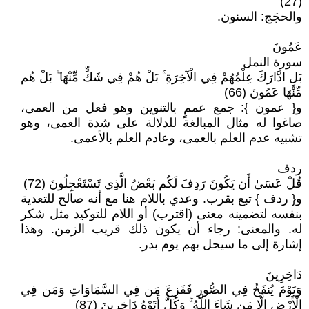
(27)
والحجَج: السنون.
عَمُونَ
سورة النمل
بَلِ ادَّارَكَ عِلْمُهُمْ فِي الْآخِرَةِ ۚ بَلْ هُمْ فِي شَكٍّ مِّنْهَا ۖ بَلْ هُم
مِّنْهَا عَمُونَ (66)
و{ عمون }: جمع عممٍ بالتنوين وهو فعل من العمى،
صاغوا له مثال المبالغة للدلالة على شدة العمى، وهو
تشبيه عدم العلم بالعمى، وعادم العلم بالأعمى.
ردف
قُلْ عَسَىٰ أَن يَكُونَ رَدِفَ لَكُم بَعْضُ الَّذِي تَسْتَعْجِلُونَ (72)
و{ ردف } تبع بقرب. وعدي باللام هنا مع أنه صالح للتعدية
بنفسه لتضمينه معنى (اقترب) أو اللام للتوكيد مثل شكر
له. والمعنى: رجاء أن يكون ذلك قريب الزمن. وهذا
إشارة إلى ما سيحل بهم يوم بدر.
دَاخِرِينَ
وَيَوْمَ يُنفَخُ فِي الصُّورِ فَفَزِعَ مَن فِي السَّمَاوَاتِ وَمَن فِي
الْأَرْضِ إِلَّا مَن شَاءَ اللَّهُ ۚ وَكُلٌّ أَتَوْهُ دَاخِرِينَ (87)