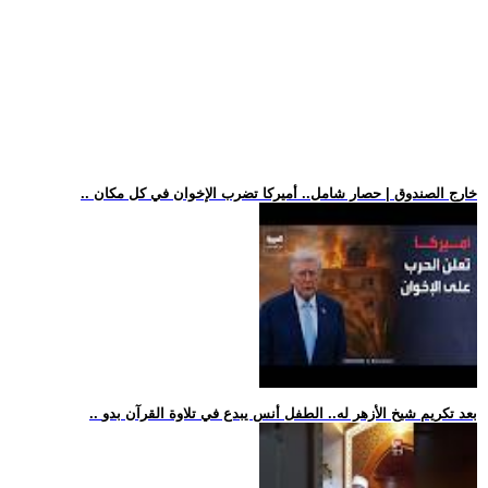
.. خارج الصندوق | حصار شامل.. أميركا تضرب الإخوان في كل مكان
.. بعد تكريم شيخ الأزهر له.. الطفل أنس يبدع في تلاوة القرآن بدو