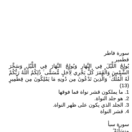
سورة فاطر
قطمير
يُولِجُ اللَّيْلَ فِي النَّهَارِ وَيُولِجُ النَّهَارَ فِي اللَّيْلِ وَسَخَّرَ
الشَّمْسَ وَالْقَمَرَ كُلٌّ يَجْرِي لِأَجَلٍ مُّسَمًّى ۚ ذَٰلِكُمُ اللَّهُ رَبُّكُمْ
لَهُ الْمُلْكُ ۚ وَالَّذِينَ تَدْعُونَ مِن دُونِهِ مَا يَمْلِكُونَ مِن قِطْمِيرٍ
(13)
1. ما يملكون قشر نواة فما فوقها
2. هو جلد النواة.
3. الجلد الذي يكون على ظهر النواة.
4. قشر النواة
سورة سبأ
مِنسَأَتَهُ ۖ