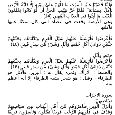
فَلَمَّا قَضَيْنَا عَلَيْهِ الْمَوْتَ مَا دَلَّهُمْ عَلَىٰ مَوْتِهِ إِلَّا دَابَّةُ الْأَرْضِ
تَأْكُلُ مِنسَأَتَهُ ۖ فَلَمَّا خَرَّ تَبَيَّنَتِ الْجِنُّ أَن لَّوْ كَانُوا يَعْلَمُونَ
الْغَيْبَ مَا لَبِثُوا فِي الْعَذَابِ الْمُهِينِ (14)
وهي الأرضة وقعت في عصاه التي كان متكئًا عليها
فأكلتها
فَأَعْرَضُوا فَأَرْسَلْنَا عَلَيْهِمْ سَيْلَ الْعَرِمِ وَبَدَّلْنَاهُم بِجَنَّتَيْهِمْ
جَنَّتَيْنِ ذَوَاتَيْ أُكُلٍ خَمْطٍ وَأَثْلٍ وَشَيْءٍ مِّن سِدْرٍ قَلِيلٍ (16)
خَمْطٍ وَأَثْلٍ
فَأَعْرَضُوا فَأَرْسَلْنَا عَلَيْهِمْ سَيْلَ الْعَرِمِ وَبَدَّلْنَاهُم بِجَنَّتَيْهِمْ
جَنَّتَيْنِ ذَوَاتَيْ أُكُلٍ خَمْطٍ وَأَثْلٍ وَشَيْءٍ مِّن سِدْرٍ قَلِيلٍ (16)
والخمط : الأراك وثمره يقال له : البرير, فالأثل هو
الطرفاء ، وقيل : هو شجر يشبه الطرفاء إلا أنه أعظم
منه
سورة الاحزاب
صَيَاصِيهِمْ
وَأَنزَلَ الَّذِينَ ظَاهَرُوهُم مِّنْ أَهْلِ الْكِتَابِ مِن صَيَاصِيهِمْ
وَقَذَفَ فِي قُلُوبِهِمُ الرُّعْبَ فَرِيقًا تَقْتُلُونَ وَتَأْسِرُونَ فَرِيقًا