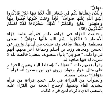
صَوَافَّ ۖ
وَالْبُدْنَ جَعَلْنَاهَا لَكُم مِّن شَعَائِرِ اللَّهِ لَكُمْ فِيهَا خَيْرٌ ۖ فَاذْكُرُوا
اسْمَ اللَّهِ عَلَيْهَا صَوَافَّ ۖ فَإِذَا وَجَبَتْ جُنُوبُهَا فَكُلُوا مِنْهَا
وَأَطْعِمُوا الْقَانِعَ وَالْمُعْتَرَّ ۚ كَذَٰلِكَ سَخَّرْنَاهَا لَكُمْ لَعَلَّكُمْ
تَشْكُرُونَ (36)
واختلفت القرّاء في قراءة ذلك, فقرأته عامة قرّاء
الأمصار ( فاذْكُرُوا اسْمَ اللهِ عَلَيْها صَوَافَّ ) بمعنى
مصطفة, واحدها: صافة, وقد صفت بين أيديها. ورُوي عن
الحسن ومجاهد وزيد بن أسلم وجماعة أُخر معهم, أنهم
قرءوا ذلك. " صَوَافِيَ" بالياء منصوبة, بمعنى: خالصة لله لا
شريك له فيها صافية له.
وقرأ بعضهم ذلك: " صَوَاف " بإسقاط الياء وتنوين الحرف,
على مثال: عوار وعواد. وروي عن ابن مسعود أنه قرأه: "
صَوَافِنٌ" بمعنى: معقلة.
والصواب من القراءة في ذلك عندي قراءة من قرأه
بتشديد الفاء ونصبها, لإجماع الحجة من القرّاء عليه
بالمعنى الذي ذكرناه لمن قرأه كذلك.