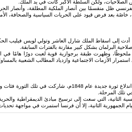
عض الصلاحيات، ولكن السلطة الأكبر كانت في يد الملك.
فرنسي ظل منقسمًا بين أنصار الملكية المطلقة، وأنصار الحري
خاصًة بعد فرض قيود على الحريات السياسية والصحافة، الأمر
، عرفت باسم ثورة يوليو، أدت إلى اسقاط الملك شارل العاشر وتولي لويس 
احية البرلمان بشكل كبير مقارنة بالفترات السابقة.
ا ملحوظًا، وظهرت طبقة برجوازية قوية لعبت دورًا هامًا في 
ستمرار الأزمات الاجتماعية وازدياد المطالب الشعبية بالمساو
أدت الأزمات الاقتصادية وانتشار البطالة وارتفاع الأسعار إلى ان
ي تلك المرحلة.
ية الثانية، التي سعت إلى ترسيخ مبادئ الديمقراطية والحرية
ام الجمهورية الثانية، إلا أن فرنسا استمرت في مواجهة تحديا