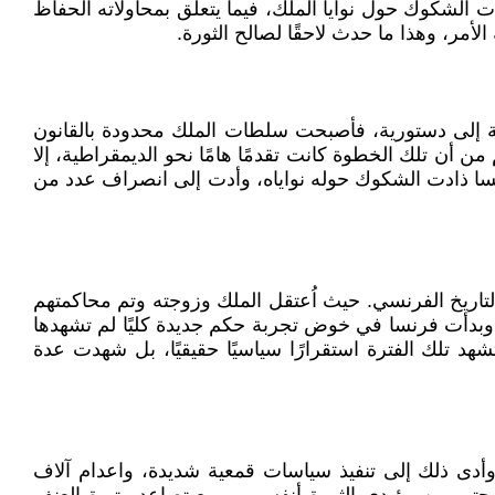
 الشكوك حول نوايا الملك، فيما يتعلق بمحاولاته الحفاظ
أمر، وهذا ما حدث لاحقًا لصالح الثورة.
د من ملكية مطلقة إلى دستورية، فأصبحت سلطات الملك محدودة بالقانون
أن تلك الخطوة كانت تقدمًا هامًا نحو الديمقراطية، إلا
رنسا ذادت الشكوك حوله نواياه، وأدت إلى انصراف عدد من
ام 1792م، وتُمثل هذه الخطوة تحولًا جذريًا في التاريخ الفرنسي. حيث اُعتقل الملك وزوجته وتم محاكمتهم
 وبدأت فرنسا في خوض تجربة حكم جديدة كليًا لم تشهدها
د تلك الفترة استقرارًا سياسيًا حقيقيًا، بل شهدت عدة
وأدى ذلك إلى تنفيذ سياسات قمعية شديدة، واعدام آلاف