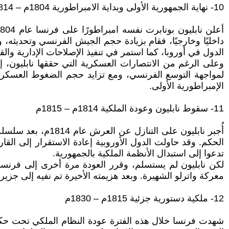
10- نهاية الجمهورية الأولى وبداية الامبراطورية 1804م – 1814م
داخليًا وخارجيًا، فقام بزيادة حجم الجيش الفرنسي وتحديثه
الدول في أوروبا، كما استمر في تنفيذ الإصلاحات الإدارية وا
وعلى الرغم من الانتصارات العسكرية التي حققها نابليون، إل
لمواجهة التوسع الفرنسي، ومع تزايد حجم الضغوط العسكر
الإمبراطورية الأولى.
11- سقوط نابليون وعودة الملكية 1814م – 1815م
أُجبر نابليون على
الحكم. وقد حاولت الدول الأوروبية إعادة الاستقرار إلى القار
تدعوا إلى استبدال الأنظمة الملكية بالجمهورية.
معركة واترلو الشهيرة. وبعد هزيمته الأخيرة تم نفيه إلى جزيرة 
12- ملكية دستورية جزئية 1815م – 1830م
شهدت فرنسا خلال هذه الفترة عودة النظام الملكي تحت حكم