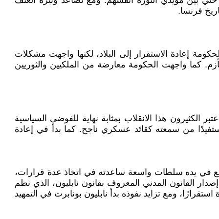
حتي بين مؤيدي الثورة أنفسهم. ومع تصاعد وتيرة العنف
ريخ فرنسا.
ومة إعادة الاستقرار إلى البلاد، لكنها واجهت مشكلات
أزم. كما واجهت الحكومة معارضة من الملكيين والثوريين
اب برومير، فقد اعتبر الكثيرون هذا الانقلاب بمثابة نهاية للفوضى السياسية
تفيدًا من سمعته كقائد عسكري ناجح. كما بدأ في إعادة
 جمع في يده سلطات واسعة ساعدته في اتخاذ عدة قرارات،
إصدار القانون المدني المعروف بقانون نابليون، الذي نظم
تقرارًا، ومع تزايد نفوذه بدأ نابليون بونابرت في التمهيد