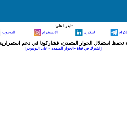
تابعونا على:
لكرام
لينكدإن
الانستغرام
اليوتيوب
ية تحفظ استقلال الحوار المتمدن، فشاركونا في دعم استمرارية 
[اشترك في قناة ‫«الحوار المتمدن» على اليوتيوب]