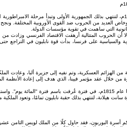
أعلن نابليون بونابرت نفسه امبراطورًا على فرنسا عام 1804م، لتنتهي بذلك الجمهورية الأول
، وخاض العديد من الحروب ضد القوى الأوروبية المختلفة. ون
لقانونية التي ساهمت في تقوية مؤسسات الدولة.
ا أن الحروب المتتالية أرهقت الاقتصاد الفرنسي وزادت من الخ
ية والسياسية على فرنسا، بدأت قوة نابليون في التراجع 
 التنازل عن العرش عام 1814م، بعد سلسلة من الهزائم العسكرية، وتم نفيه إلى جزي
ة من خلال عقد مؤتمر فيينا، الذي هدف إلى إعادة الأنظمة المل
لكن نابليون لم يستسلم، وقرر العودة مرة أخرى إلى فرنسا عام 1815م، في فترة ع
سانت هيلانة، لتنتهي بذلك حقبة نابليون تمامًا، وتعود الملكية م
 أسرة البوربون، فقد حاول كلًا من الملك لويس الثامن عشر