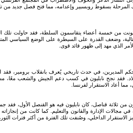
ى إلى انتشار الذعر والخوف والاضطراب في المجتمع الفرنسي 
 تلك المرحلة بسقوط روبسبير وإعدامه، مما فتح فصل جديد من تا
كونت من خمسة أعضاء يتقاسمون السلطة، فقد حاولت تلك الحك
لمتتالية، وضعف القدرة على السيطرة على الوضع السياسي المت
أمر الذي مهد إلى ظهور قائد قوى.
برت بانقلاب عسكري عام 1799م، أنهى به حكم المديرين، في حدث تاريخي يُعرف بانقل
بلاد. فقد نجح نابليون في كسب دعم الجيش والشعب معًا، مس
ا أعاد الاستقرار لفرنسا.
كون من ثلاثة قناصل، كان نابليون فيه هو القنصل الأول، فقد
ي مجالات الإدارة والقانون والتعليم. كما كانت من إنجازاته 
لاستقرار الداخلي، وصُنفت تلك الفترة من أكثر فترات الثورة اس