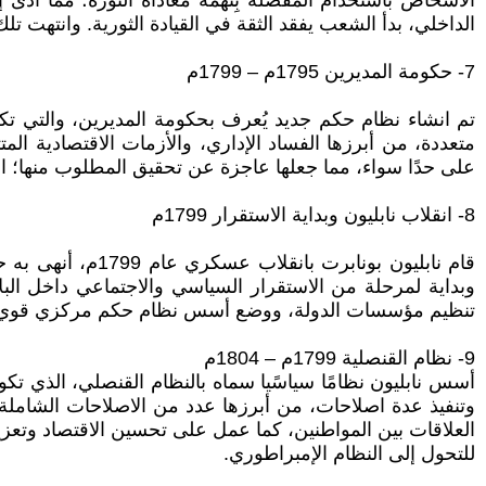
الأشخاص باستخدام المقصلة بِتُهمة معاداة الثورة؛ مما أد
الداخلي، بدأ الشعب يفقد الثقة في القيادة الثورية. وانتهت
7- حكومة المديرين 1795م – 1799م
تم انشاء نظام حكم جديد يُعرف بحكومة المديرين، والتي ت
متعددة، من أبرزها الفساد الإداري، والأزمات الاقتصادية ا
على حدًا سواء، مما جعلها عاجزة عن تحقيق المطلوب منها؛ ال
8- انقلاب نابليون وبداية الاستقرار 1799م
قام نابليون بونا
وبداية لمرحلة من الاستقرار السياسي والاجتماعي داخل ال
تنظيم مؤسسات الدولة، ووضع أسس نظام حكم مركزي قوي، مم
9- نظام القنصلية 1799م – 1804م
أسس نابليون نظامًا سياسًيا سماه بالنظام القنصلي، الذي ت
وتنفيذ عدة اصلاحات، من أبرزها عدد من الاصلاحات الشاملة ف
العلاقات بين المواطنين، كما عمل على تحسين الاقتصاد وتعزيز ا
للتحول إلى النظام الإمبراطوري.