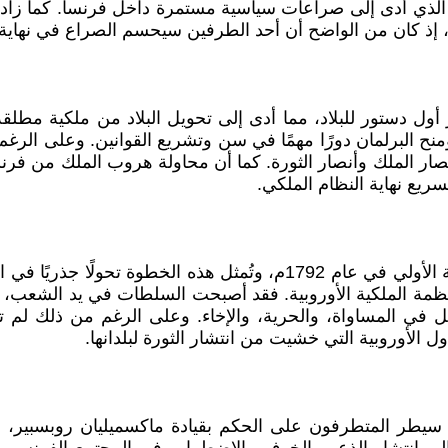
ر الذي أدى إلى صراعات سياسية مستمرة داخل فرنسا. كما زادت
، إذ كان من الواضح أن أحد الطرفين سيحسم الصراع في نهاية ال
ي في عام 1791م، حيث تم اصدار أول دستور للبلاد، مما أدى إلى تحويل البلا
برلمان دورًا مهمًا في سن وتشريع القوانين. وعلى الرغم من 
أنصار الملك وأنصار الثورة. كما أن محاولة هروب الملك من ف
يع نهاية النظام الملكي.
تم اسقاط النظام الملكي في فرنسا رسميًا وإعلان الجمهورية الأولي في ع
أنظمة الملكية الأوروبية. فقد أصبحت السلطات في يد الشعب،
في المساواة، والحرية، والإخاء. وعلى الرغم من ذلك لم تشه
 الأوروبية التي خشيت من انتشار الثورة لبلدانها.
قد سيطر المتطرفون على الحكم بقيادة ماكسميليان روبسبير، 