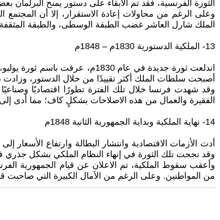
الثورة الفرنسية، فقد تم الابقاء على دستور يمنح البرلمان ب
وعلى الرغم من محاولات إعادة الاستقرار، إلا أن المجتمع ال
الملك شارل العاشر غضب الطبقة الوسطى، والطبقة المثقفة، 
13- الملكية الدستورية 1830م – 1848م
اندلعت ثورة جديدة في عام 1830م
أصبحت سلطات الملك أكثر تقييدًا من خلال الدستور، وزادت صل
وقد شهدت فرنسا خلال تلك الفترة تطورًا اقتصاديًا وصناعيً
الفقيرة والعمال من هذه الاصلاحات بشكلٍ كاف؛ مما أدى إلى ا
14- نهاية الملكية وبداية الجمهورية الثانية 1848م
وقد نجحت تلك الثورة في إنهاء النظام الملكي بشكل جذري ف
وأعقب سقوط الملكية، تم الاعلان عن قيام الجمهورية الفرنس
من المواطنين. وعلى الرغم من الآمال الكبيرة التي صاحبت قي