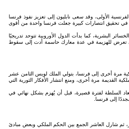
ى وتبدأ مرحلة الامبراطورية الفرنسية الأولى، وقد سعى نابليون إلى تعزيز نفوذ فرنسا
جح في تحقيق انتصارات كبيرة جعلت فرنسا واحدة من أقوى
سائر البشرية، كما بدأت الدول الأوروبية تتوحد تدريجيًا
حتى تعرض للهزيمة في عدة معارك حاسمة أدت إلى سقوط
رة ألبا، وعادت الملكية مرة أخرى إلى فرنسا، بتولي الملك لويس الثامن عشر
كية القديمة مرة أخرى، ومنع انتشار الأفكار الثورية التي
ُرفت باسم فترة "المائة يوم". واستعاد السلطة لفترة قصيرة، قبل أن يُهزم بشكل نهائي في
جددًا إلى فرنسا.
، ثم شارل العاشر الجمع بين الحكم الملكي وبعض مبادئ