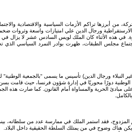
17م؛ نتيجة عدة عوامل مشتركة، من أبرزها تراكم الأزمات السياسية والاقتص
 الارستقراطية ورجال الدين علي امتيازات واسعة وثروات ضخمة
ة. في هذه الأثناء كان الملك لويس السادس عشر لا يزال في ا
اجتماع مجلس الطبقات، ظهرت بوادر التمرد السياسي الذي ت
ة غير النبلاء ورجال الدين) تأسيس ما يسمى "بالجمعية الوطني
لوطنية دورًا محوريًا في إدارة شؤون فرنسا، حيث قامت بسن ا
لى مبادئ الحرية والمساواة أمام القانون. كما صارت هذه الجم
الكامل.
مزدوج، فقد استمر الملك في ممارسة عدد من سلطاته، بينما ك
 يكن هناك وضوح في من يمتلك السلطة الحقيقية داخل البلاد.