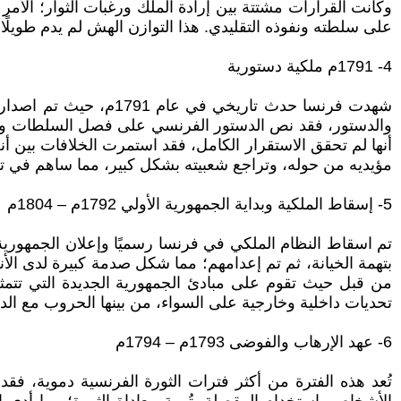
وكانت القرارات مشتتة بين إرادة الملك ورغبات الثوار؛ الأم
على سلطته ونفوذه التقليدي. هذا التوازن الهش لم يدم طويلًا
4- 1791م ملكية دستورية
شهدت فرنسا حدث تاريخ
والدستور، فقد نص الدستور الفرنسي على فصل السلطات ومنح ال
أنها لم تحقق الاستقرار الكامل، فقد استمرت الخلافات بين 
مؤيديه من حوله، وتراجع شعبيته بشكل كبير، مما ساهم في تسر
5- إسقاط الملكية وبداية الجمهورية الأولي 1792م – 1804م
بتهمة الخيانة، ثم تم إعدامهم؛ مما شكل صدمة كبيرة لدى ال
من قبل حيث تقوم على مبادئ الجمهورية الجديدة التي تتمثل 
تحديات داخلية وخارجية على السواء، من بينها الحروب مع الدول
6- عهد الإرهاب والفوضى 1793م – 1794م
تُعد هذه الفترة من أكثر فترات الثورة الفرنسية دموية، ف