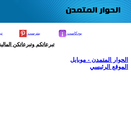
بودكاست
بنترست
تي
تبرعاتكم وتبرعاتكن المال
الحوار المتمدن - موبايل
الموقع الرئيسي