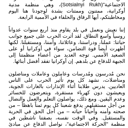
الاجتماعية"(Sotsialnyi Rukh)، وهي منظمة مدنية
أوكرانية، ممتنون وممتنات بشدة لوجودنا هنا اليوم
ومخاطبتكم، أيها الرفاق والحلفاء في الأممية الرابعة.
إننا نعيش ونعمل في بلد يقاوم منذ أربع سنوات عدواناً
روسياً واسع النطاق. لقد أثرت الحرب على جميع جوانب
حياتنا: عملنا، ودراستنا، وعائلاتنا، وأمننا، ومستقبلنا. لكنها
أظهرت أيضاً قوة التضامن، سواء في أوكرانيا أو على
الصعيد الأممي. توجه العديد من أعضاء منظمتنا إلى
الجبهة للدفاع عن بلدهم. إن أوكرانيا تفقد أفضل أبنائها.
نحن مُدرسون ومُدرسات وعاملون وعاملات ومناضلون
ومناضلات، نشهد كل يوم تأثير الحرب على الناس
العاديين. يدرس طلابنا أثناء الإنذارات بالغارات الجوية،
ويعيشون دون كهرباء مستقرة، ويتعرضون للخسائر
وعدم اليقين. ومع ذلك، يواصلون التعلم والعمل والنضال
من أجل مستقبلهم. يدفع شعبنا كل يوم ثمناً باهظاً – من
صحته وأمنه وأحياناً حياته – من أجل الحق في الحرية
والمستقبل. وفي الوقت نفسه، بصفتنا ناشطين في
منظمة "الحركة الاجتماعية"، نواصل الدفاع عن مبادئ