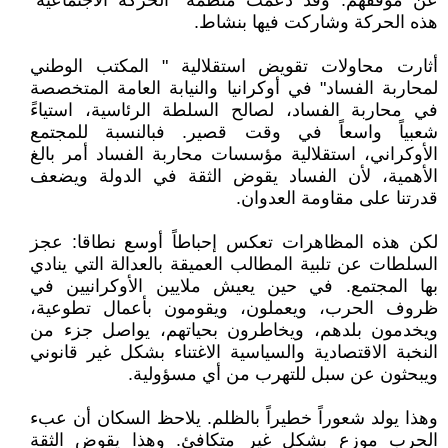
عن موقفهم. وقد دعمت منظمة "الحركة الاجتماعية"
هذه الحركة وشاركت فيها بنشاط.
أثارت محاولات تقويض استقلالية " المكتب الوطني
لمحاربة الفساد" في أوكرانيا والنيابة العامة المتخصصة
في محاربة الفساد، لصالح السلطة الرئاسية، استياءً
شعبياً واسعاً في وقت قصير. فبالنسبة للمجتمع
الأوكراني، استقلالية مؤسسات محاربة الفساد أمر بالغ
الأهمية، لأن الفساد يقوض الثقة في الدولة ويضعف
قدرتنا على مقاومة العدوان.
لكن هذه المظاهرات تعكس إحباطاً أوسع نطاقا: عجز
السلطات عن تلبية المطالب العميقة بالعدالة التي ينادي
بها المجتمع. في حين يعيش ملايين الأوكرانيين في
ظروف الحرب، ويعملون، ويقومون بأعمال تطوعية،
ويخدمون بلدهم، ويخاطرون بحياتهم، يواصل جزء من
النخبة الاقتصادية والسياسية الاغتناء بشكل غير قانوني
ويبحثون عن سبل للتهرب من أي مسؤولية.
وهذا يولد شعوراً خطيراً بالظلم. يلاحظ السكان أن عبء
الحرب موزع بشكل غير متكافئ. وهذا يقوض الثقة