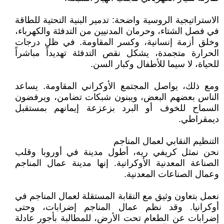
الاستراتيجية الروسية واضحة: تدمير البنية التحتية للطاقة
في فصل الشتاء، وحرمان المدنيين من التدفئة والكهرباء،
وخلق أزمة إنسانية، وكسر المقاومة. في ظل درجات
الحرارة متجمدة، يشكل نقص التدفئة تهديداً مباشراً
للحياة، لا سيما للأطفال وكبار السن.
ومع ذلك، يواصل المجتمع الأوكراني المقاومة. يساعد
الناس بعضهم البعض، ويبنون شبكات تضامن، ويرفضون
السماح للخوف أو البرد بزعزعة إيمانهم بمستقبل
ديمقراطي.
التنظيم النقابي لعمال المناجم
نحن نمثل كريفي ريه، أطول مدينة في أوروبا وقلب
الصناعة المعدنية الأوكرانية. إنها مدينة عمال المناجم
وعمال الصناعات المعدنية.
نعمل بتعاون وثيق مع النقابة المستقلة لعمال المناجم في
أوكرانيا. وقد نظم عمال المناجم إضرابات، وحتى
إضرابات عن الطعام تحت الأرض، للمطالبة بأجور عادلة