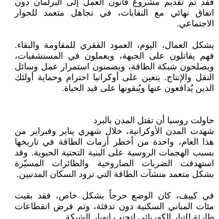
فقد تم تقديم مشروع قانون العمل إلى البرلمان دون
اتفاق نهائي مع النقابات، في تجاهل متعمد للحوار
الاجتماعي.
يشكل العمال، اليوم، العمود الفقري للمقاومة والبقاء.
فهم يقاتلون على الجبهة، ويعملون في المستشفيات،
ويصلحون شبكة الطاقة، ويضمنون استمرار عمل وسائل
النقل والإنتاج. يتعين على أوكرانيا احترام وحماية أولئك
الذين يُدافعون عنها ويُبقونها على قيد الحياة.
حاولت روسيا أن تقتل المدن بالبرد
شهدت المدن الأوكرانية، خلال شهري يناير وفبراير من
هذا العام، واحدة من أخطر أزمات الطاقة في تاريخها
بسبب الهجمات الروسية على البنية التحتية الحيوية. وقد
استهدفت الضربات الصاروخية والطائرات المسيّرة
بشكل متعمد منشآت الطاقة التي تزود السكان المدنيين.
في كييف، كان الوضع حرجاً بشكل خاص، فقد بقيت
مئات المباني السكنية دون تدفئة، وتم فرض انقطاعات
طارئة للتيار الكهربائي لتجنب انهيار الشبكة.