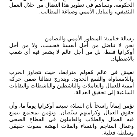
الحكومة. ونساهم في تطوير هذا النضال من خلال العمل
التثقيفي، والتبادل الأممي وصياغة المطالب.
رسالة ختامية: المنظور الأممي والتضامن
نحن لا نناضل من أجل أنفسنا فحسب، ولا من أجل
أوكرانيا فقط، بل من أجل عالم لا يشعر فيه أي شعب
بالاضطهاد.
نعيش في عالم مُعولم مترابط، حيث تتجاوز الحرب
واللامساواة والقمع الحدود. ويندرج نضالنا ضمن حركة
أممية للعمال والعاملات والناشطين والناشطات والنقابات
الساعية إلى تحقيق العدالة.
نؤمن إيماناً راسخاً بأن السلام سيعم أوكرانيا يوماً ما، وأن
حقوق العمال وكرامتهم ستُصان. ونؤمن بمجتمع يتمتع
فيه العمال والطلاب والعاملون في القطاع الصحي
وعمال المناجم والنساء والفئات الهشة بصوت حقيقي
وسلطة فعلية.