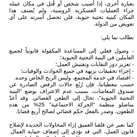
بعبارة أخرى، إذا أصيب شخص أو قُتل في مكان عمله
جراء العمليات العسكرية الروسية، ولم يُصنف هذا
المكان كبنية تحتية حيوية، فلن تحصل أسرته على أي
تعويض من الدولة.
نطالب بما يلي:
- وصول فعلي إلى المساعدة المكفولة قانونياً لجميع
العاملين في البنية التحتية الحيوية؛
- تعزيز دور النقابات وتفتيش العمل؛
- إجراء تحقيقات نزيهة في جميع الحوادث والوفيات؛
- اقتصاد في خدمة المجتمع، وليس الربح الخاص وحده.
حسب معطياتنا، فإن رُبُع حالات الرفض الصادرة عن
صندوق المعاشات، بسبب عدم الاعتراف بوضع "البنية
التحتية الحيوية"، تحال إلى الطعن القضائي. وقد أعدّ
مناضلو منظمة "الحركة الاجتماعية" 25% من هذه
الطعون، وصدر بالفعل حكم قضائي لصالح أربع قضايا.
كما نعبر عن قلقنا العميق إزاء المحاولات الجديدة لإصلاح
قانون العمل، التي قد تؤدي إلى إضعاف حماية العمال.