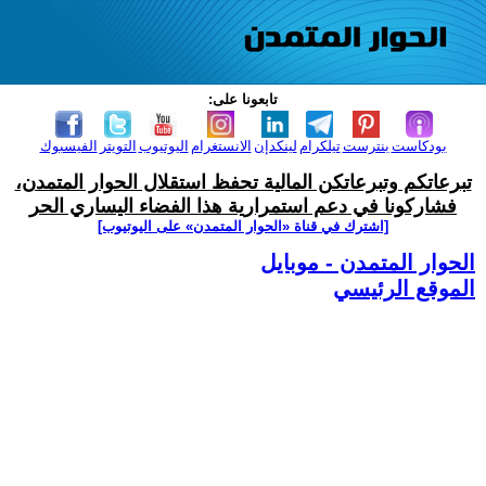
تابعونا على:
بودكاست
بنترست
تيلكرام
لينكدإن
الانستغرام
اليوتيوب
التويتر
الفيسبوك
تبرعاتكم وتبرعاتكن المالية تحفظ استقلال الحوار المتمدن،
فشاركونا في دعم استمرارية هذا الفضاء اليساري الحر
[اشترك في قناة ‫«الحوار المتمدن» على اليوتيوب]
الحوار المتمدن - موبايل
الموقع الرئيسي