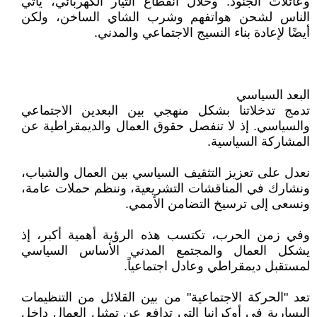
وعائلات الجنود. وخلال انقطاع التيار الكهربائي، يأتي
الناس لشحن هواتفهم وشرب الشاي الساخن، ولكن
أيضًا لإعادة بناء النسيج الاجتماعي والمدني.
البعد السياسي
تدمج تدخلاتنا بشكل منهجي بين البعدين الاجتماعي
والسياسي. إذ لا تنفصل حقوق العمال والديمقراطية عن
المشاركة السياسية.
نعدل على تعزيز التثقيف السياسي بين العمال والشباب،
ونشارك في المناقشات التشريعية، وننظم حملات عامة،
ونسعى إلى ترسيخ التضامن الأممي.
وفي زمن الحرب، تكتسب هذه الرؤية أهمية أكبر، إذ
يشكل العمال والمجتمع المدني الأساس السياسي
لمستقبل ديمقراطي وعادل اجتماعياً.
تعد "الحركة الاجتماعية" من بين القلائل من التنظيمات
اليسارية في أوكرانيا التي تدافع عن تمثيل العمال داخل