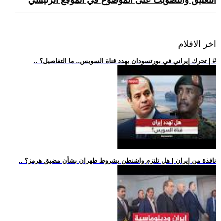
التعليق والتصويت على الموضوع في الموقع الرئيسي
اخر الافلام
.. تحرك إيراني في بورتسودان يهدد قناة السويس.. ما التفاصيل؟ | #
.. نافذة من إيران | هل تلتزم واشنطن بشروط طهران بشأن مضيق هرمز؟