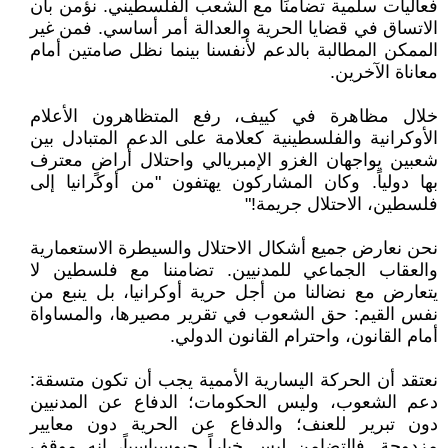
فعاليات سلمية تضامنًا مع الشعب الفلسطيني. نؤمن بأن
الاتساق في قضايا الحرية والعدالة أمر أساسي. فمن غير
الممكن المطالبة بالدعم لأنفسنا بينما نظل صامتين أمام
معاناة الآخرين.
خلال مظاهرة في كييف، رفع المتظاهرون الأعلام
الأوكرانية والفلسطينية كعلامة على الدعم المتبادل بين
شعبين يواجهان الغزو الإمبريالي واحتلال أراضٍ معترف
بها دولياً. وكان المشاركون يهتفون "من أوكرانيا إلى
فلسطين، الاحتلال جريمة!"
نحن نعارض جميع أشكال الاحتلال والسيطرة الاستعمارية
والعقاب الجماعي للمدنيين. تضامننا مع فلسطين لا
يتعارض مع نضالنا من أجل حرية أوكرانيا، بل ينبع من
نفس القيم: حق الشعوب في تقرير مصيرها، والمساواة
أمام القانون، واحترام القانون الدولي.
نعتقد أن الحركة اليسارية الأممية يجب أن تكون متسقة:
دعم الشعوب، وليس الحكومات؛ الدفاع عن المدنيين
دون تبرير للعنف؛ والدفاع عن الحرية دون معايير
مزدوجة. فالتضامن ليس خياراً جيوسياسياً، إنه موقف