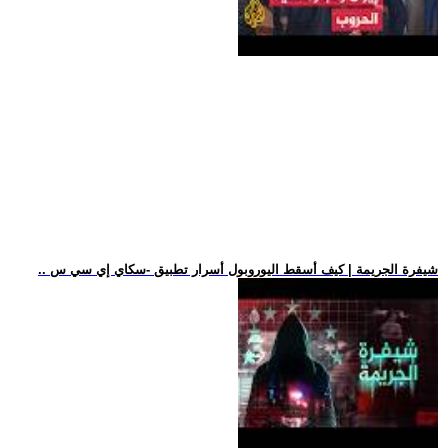
.. شيفرة الجريمة | كيف أسقط اليوروبول أسرار تطبيق -سكاي إي سي س