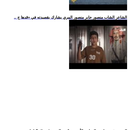
.. الشاعر الشاب منصور جابر منصور المري يشارك بقصيدته في «قدها ج