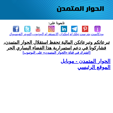
تابعونا على:
بودكاست
بنترست
تيلكرام
لينكدإن
الانستغرام
اليوتيوب
التويتر
الفيسبوك
تبرعاتكم وتبرعاتكن المالية تحفظ استقلال الحوار المتمدن،
فشاركونا في دعم استمرارية هذا الفضاء اليساري الحر
[اشترك في قناة ‫«الحوار المتمدن» على اليوتيوب]
الحوار المتمدن - موبايل
الموقع الرئيسي