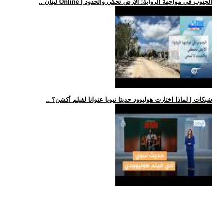
.. لبنان Online | الجنوب في مواجهة الرواية: الأرض تحكي والحدود
.. شبكات | لماذا اختارت هوليوود حديثا نبويا عنوانا لفيلم أكشن؟