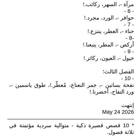
مرآة -، السهر، ركائب.!
- 6 -
حوافر -، الورد، مجرد.!
- 7 -
حناء -، العطر، ينتزع.!
-8 -
أركض -، المطر، يتبعنا.!
- 9 -
خيول -، العيون، ركائز.!
الفصل الثالث؛
- 10 -
نفحة بساتين -، جمر النعناع، مُعطّر.!، طوق ياسمين -،
ورد التفاح، أخضرنا.!
إنتهت
May 24 2026
———————————————————————
* 10 قصص قصيرة ذكية - متوالية سردية مؤتمتة في
ثلاثة فصول.