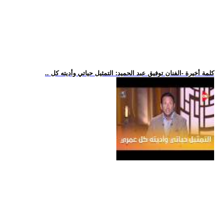
.. كلمة أخيرة -الفنان توفيق عبد الحميد: التمثيل حياتي وأديته كل