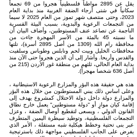
يقل عن 2895 مواطناً فلسطينياً هجروا من 69 تجمعاً
سكانياً في شتى أرجاء الضفة الغربية منذ بداية العام
2023، وحتى منتصف شهر تموز من العام 2025 لا سيما
من التجمعات الرعوية والبدوية، بسبب البيئة القسرية
الناجمة عن تصاعد عنف المستوطنين، وأضاف البيان أن
ما نسبته 45 بالمئة من الأسر المهجرة جاءت من
محافظة رام الله (1309 من أصل 2895 أسرة)، تلتها
محافظات الخليل وبيت لحم ونابلس وطوباس وسلفيت
والقدس وأريحا. وأشار إلى أن الذين هجروا حتى الآن منذ
بداية العام الحالي، ثلثهم من منطقة غور الأردن (215 من
أصل 636 شخصا مهجراً).
هذه هي حقيقة هذه البؤر والمزارع الرعوية الاستيطانية ،
وعلى اساس ذلك يبني المستوطنون من خلال هذه البؤر
والمزارع دولة داخل دولة الاحتلال كمشروع يهدف إلى
إقامة كيان موازٍ أو "دولة مستوطنين" يعمل خارج نطاق
القانون الدولي ، ويسعى لتقطيع أوصال الضفة ، وعزل
التجمعات الفلسطينية، وتوطيد سيطرة اليمين المتطرف
عبر بنى تحتية وخطط هيكلية شبه مستقلة ، الأمر الذي
يفرض على الجانب الفلسطيني مواجهة ذلك باسترتيجية