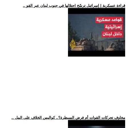
.. قراءة عسكرية | إسرائيل ترسّخ احتلالها في جنوب لبنان عبر القو
.. مخاوف تحركات القوات أم فرض السيطرة؟.. كواليس الخلاف على المل