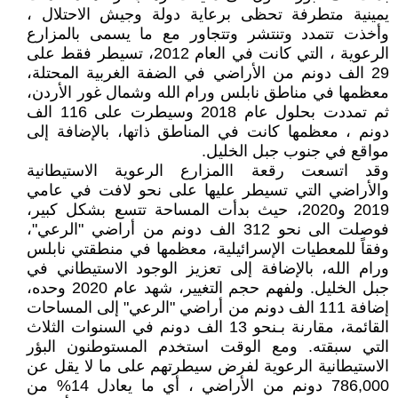
يمينية متطرفة تحظى برعاية دولة وجيش الاحتلال ،
وأخذت تتمدد وتنتشر وتتجاور مع ما يسمى بالمزارع
الرعوية ، التي كانت في العام 2012، تسيطر فقط على
29 الف دونم من الأراضي في الضفة الغربية المحتلة،
معظمها في مناطق نابلس ورام الله وشمال غور الأردن،
ثم تمددت بحلول عام 2018 وسيطرت على 116 الف
دونم ، معظمها كانت في المناطق ذاتها، بالإضافة إلى
مواقع في جنوب جبل الخليل.
وقد اتسعت رقعة االمزارع الرعوية الاستيطانية
والأراضي التي تسيطر عليها على نحو لافت في عامي
2019 و2020، حيث بدأت المساحة تتسع بشكل كبير،
فوصلت الى نحو 312 الف دونم من أراضي "الرعي"،
وفقاً للمعطيات الإسرائيلية، معظمها في منطقتي نابلس
ورام الله، بالإضافة إلى تعزيز الوجود الاستيطاني في
جبل الخليل. ولفهم حجم التغيير، شهد عام 2020 وحده،
إضافة 111 الف دونم من أراضي "الرعي" إلى المساحات
القائمة، مقارنة بـنحو 13 الف دونم في السنوات الثلاث
التي سبقته. ومع الوقت استخدم المستوطنون البؤر
الاستيطانية الرعوية لفرض سيطرتهم على ما لا يقل عن
786,000 دونم من الأراضي ، أي ما يعادل 14% من