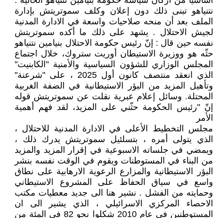
أساسيا من اركان سياسة حكومة بنيامين نتنياهو الحالية .
نتنياهو تبنى ذلك دون إعلان وكلف سموتريتش بإدارة
الملف بعد أن منحه صلاحيات واسعة في الادارة المدنية
لجيش الاحتلال . يشهد على ذلك ما أكده سموتريتش
نفسه حين قال : إنّ رئيس حكومة الاحتلال بنيامين نتنياهو
حثّه هو ووزيرة الاستيطان أوريت ستروك، خلال اجتماع
المجلس الوزاري للشؤون السياسية والأمنية "الكابنيت"
الذي انعقد منتصف كانون أول 2025 ، على "شرعنة"
وتأهيل المزيد من البؤر الاستيطانية في الضفة الغربية
المحتلة. وسائل إعلام عبرية نقلت عن سموتريتش قوله
إنّ "رئيس الحكومة حثّني على المزيد، لقد فهم أهمية
الأمر
مجلس التخطيط الأعلى في الادارة المدنية للاحتلال ،
الذي يتولى أمره ، بتسلئيل سموتريتش يدرك ذلك ،
ويمضي في جلساته الاسبوعية في إقرار المزيد والمزيد
من البناء في المستوطنات ويقوم في الوقت نفسه بنشر
البؤر الاستيطانية والمزارع الرعوية الارهابية على نطاق
واسع في سياق الحفاظ على المشروع الاستيطاني
وحمايته من الفشل . نشير هنا الى جديد معطيات مكتب
الاحصاء المركزي الاسرائيلي ، الذي يشير الى ان
المستوطنين في عام 2010 شكلوا نحو 82 في المئة من