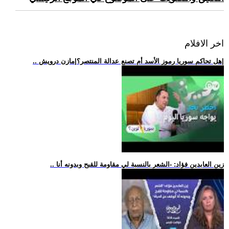
اخر الافلام
.. هل تحاكم سوريا رموز الأسد أم تصنع عدالة المنتصر؟|مازن درويش|
.. زين العابدين فؤاد: -الشعر بالنسبة لي مقاومة للقبح وبدونه أنا