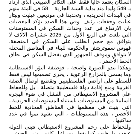
السكان يعتمد حاليا فقط على التكاثر الطبيعي الذي ازداد
بـ 549 وليدا منذ بداية السنة الجارية – 58 في المئة منهم
في البلدات الحريدية ، وتحديدا في موديعين عيليت وبيتار
عيليت وجفعات زئيف .وفي هذا الصدد تؤكد المعطيات
بان الارتفاع في عدد وحدات السكن في المستوطنات
التي بلغت في الربع الأول من 2025 عشرات الالاف لا
يتوافق مع حجم الطلب على السكن في المنطقة.
فهوس سموتريتش والحكومة للبناء في المناطق المحتلة
لا يتوافق وموقف الجمهور الذي يفضل السكن في نطاق
الخط الأخضر .
وهكذا تبدو الصورة واضحة ، فوظيفة البؤر الاستيطانية
وما يسمى بالمزارع الرعوية ، يجري تصميمها ليس فقط
للسطو على اراضي الفلسطينيين وتقطيع اوصال الضفة
الغربية ومنع إقامة دولة فلسطينية متصلة ، بل وللحفاظ
على المشروع الاستيطاني من الفشل في ضوء الهجرة
السلبية من المستوطنات باستثناء المستوطنات الحريدية ،
التي بنيت في معظمها في المناطق المحاذية للخط
الأخضر ، هذه المستوطنات ، التي تشهد نموا في عدد
ساكنيها .
وللحفاظ على زخم المشروع الاستيطاني تتبنى الدولة
عنفهم وارهابهم كما يفعل يسرائيل كاتس وزير الجيش ،