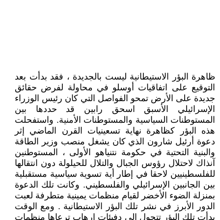
ظاهرة البؤر الاستيطانية ليست بالجديدة ، فقد بدأت بعد
التوقيع على اتفاقيات أوسلو في محاولة لفرض حقائق
جديدة على الأرض تمحو الفواصل التي كان رئيس الوزراء
الإسرائيلي الأسبق اسحق رابين قد حددها بين
المستوطنات السياسية والمستوطنات الأمنية. واستفحلت
هذه البؤر كظاهرة نهاية تسعينيات القرن الماضي إثر
دعوة أرئيل شارون الذي كان يشغل منصب وزير الطاقة
والبنية التحتية في حكومة نتنياهو الأولى ، المستوطنين
آنذاك لاحتلال رؤوس الجبال والتلال للحيلولة دون انتقالها
للفلسطينيين لاحقا في إطار أية تسوية سياسية مستقبلية
بين الجانبين الإسرائيلي والفلسطيني. وكانت تلك الدعوة
بمنزلة الضوء الأخضر لقيام منظمات يمينية متطرفة لعبت
الدور الأبرز في نشر تلك البؤر الاستيطانية . ومع الوقت
بدأت تلك البؤر تتحول الى دفيئات ارهاب ترعاها منظمات