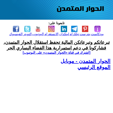
تابعونا على:
بودكاست
بنترست
تيلكرام
لينكدإن
الانستغرام
اليوتيوب
التويتر
الفيسبوك
تبرعاتكم وتبرعاتكن المالية تحفظ استقلال الحوار المتمدن،
فشاركونا في دعم استمرارية هذا الفضاء اليساري الحر
[اشترك في قناة ‫«الحوار المتمدن» على اليوتيوب]
الحوار المتمدن - موبايل
الموقع الرئيسي