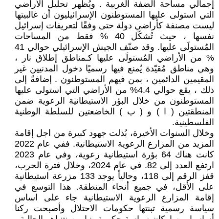
إجمالي مساحة الضفة الغربية . ويُظهر تحليل الأراضي
التي استولى عليها المستوطنون الإسرائيليون أن غالبيتها
ليست مصنفة كأراضي دولة حتى وفقًا لتعريفات إسرائيل
نفسها ، حيث تُشكّل 40 % فقط من المساحات
المُستولَى عليها. وقد صنّف الجيش الإسرائيلي حوالي 41
% من الأراضي المُستولَى عليها كـمناطق إطلاق نار ،
وهي مناطق مُقيّدة يُمنع فيها رسميًا دخول المدنيين غير
المقيمين الدائمين ، بمن فيهم المستوطنون . إضافةً إلى
ذلك ، يقع حوالي 4.4% من الأراضي التي استولى عليها
المستوطنون من خلال البؤر الاستيطانية الرعوية ضمن
المنطقتين ( ا ) و ( ب ) الخاضعتين للسلطة الوطنية
الفلسطينية.
وخلال السنوات الأخيرة، بُذلت جهود كبيرة من اجل إقامة
المزيد من المزارع الرعوية الاستيطانية. ففي عام 2022
كانت هناك 64 بؤرة استيطانية رعوية، وفي عام 2023
ارتفع العدد إلى 82. في عام 2024، وخلال فترة الحرب،
قفز الرقم إلى 118، وحالياً يوجد 133 مزرعة استيطانية
على الأقل، في جميع أنحاء المنطقة. هذا التوسع في
إقامة المزارع الرعوية الاستيطانية جاء على اساس
سياسة رسمية تبنتها حكومات الاحتلال وأصبحت ركنا