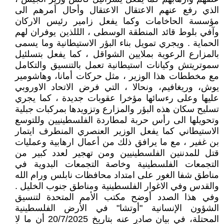
الذي رفع عنهم الاعتقال الاعتقال وأحال أمرهم الى
مؤسسة الحاخامات وكما يفعل زامير رئيس الاركان
وآفي بلوط قائد المنطقة الوسطى ، الللذين يوفران لهم
الحماية . ويجري تمويل بناء البؤر الاستيطانية وما يسمى
بالمزارع الرعوية بملايين الشواقل ، كما يفعل بتسلئيل
سموتريتش وكيانات استيطانية تعمل بالتنسيق والتكامل
مع مخططات هذا الوزير ، مثل حركات أمانا، وهاشومير
يوش، وريغافيم، ونحالا ، التي فرض الاتحاد الاوروبي
عليها وعلى رءسائها مؤخرا عقوبات جديدة ، كما يجري
تسليح سكان هذه البؤر والمزارع وتزويدها بمركبات جبلية
وتحويلها الى رأس حربة لمطاردة الفلسطينيين وللتوسع
الاستيطاني كما يفعل الوزير العنصري المنطرف ايتمار
بن غفير ، مع ما يرافق ذلك من أعمال ارهابية وعمليات
قتل للمدننين الفلسطينيين ومن تهجير لعدد كبير من
التجمعات الفلسطينية وخاصة التجمعات البدوية في
مناطق شفا الغور على امتداد محافظات نابلس ورام الله
والقدس وفي الاغوار الفلسطينية ومناطق جنوب الخليل .
وفي هذا الصدد أوضح مكتب الأمم المتحدة لتنسيق
الشؤون الإنسانية "أوتشا" في الأرض الفلسطينية
المحتلة، في بيان صادر عنه بتاريخ 20/7/2025 أن ما لا