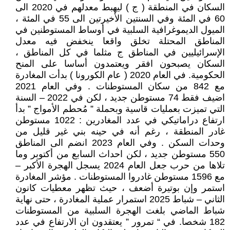
السكان في المنطقة ( ج ) ليهبط معدلهم في 2020 الى
60 في المئة وفي السنتين الأخيرتين الى 55 في المئة ،
الميول الديموغرافية السلبية في أوساط المستوطنين في
المناطق المحتلة تخلق واقعا ينخفض فيه معدل
الإسرائيليين في المناطق ج مثلما في كل المناطق ،
السكان يصبحون افقر ويعتمدون أساسا على المنح
الحكومية. في العام 2020 ( عام الكورونا ) بدأت المغادرة
مع 842 من سكان المستوطنات . وفي العام 2021
اضيف فقط 74 مستوطن جديد ، لكن في 2022 – السنة
التي تميزت بعمليات قاسية وبحملة ” مُحطم الأمواج ” بدأ
ارتفاع دراماتيكي في عدد المغادرين : 1022 مستوطن
غادر المنطقة ، رغم أنه في حينه بني غير قليل من
وحدات السكن . وفي العام 2023 انضم الى المناطق
550 مستوطن جديد ، لكن احداث السابع من أكتوبر وما
تلاها من حرب جعل العام 2024 يسجل الهجرة الأكبر –
مع 1596 مستوطن غادروا المستوطنات . مؤشر المغادرة
استمر وإن بوتيرة أضعف ، حيث تظهر معطيات كانون
الثاني – شباط 2025 استمرار عملية المغادرة ، حتى نهاية
شباط الماضي بلغت الهجرة السلبية من المستوطنات
182 شخصا. في “ تمرور ” يعتقدون ان الارتفاع في عدد