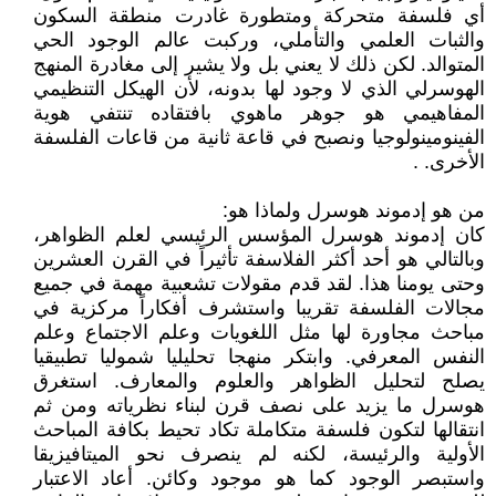
أي فلسفة متحركة ومتطورة غادرت منطقة السكون
والثبات العلمي والتأملي، وركبت عالم الوجود الحي
المتوالد. لكن ذلك لا يعني بل ولا يشير إلى مغادرة المنهج
الهوسرلي الذي لا وجود لها بدونه، لأن الهيكل التنظيمي
المفاهيمي هو جوهر ماهوي بافتقاده تنتفي هوية
الفينومينولوجيا ونصبح في قاعة ثانية من قاعات الفلسفة
الأخرى. .
من هو إدموند هوسرل ولماذا هو:
كان إدموند هوسرل المؤسس الرئيسي لعلم الظواهر،
وبالتالي هو أحد أكثر الفلاسفة تأثيراً في القرن العشرين
وحتى يومنا هذا. لقد قدم مقولات تشعبية مهمة في جميع
مجالات الفلسفة تقريبا واستشرف أفكاراً مركزية في
مباحث مجاورة لها مثل اللغويات وعلم الاجتماع وعلم
النفس المعرفي. وابتكر منهجا تحليليا شموليا تطبيقيا
يصلح لتحليل الظواهر والعلوم والمعارف. استغرق
هوسرل ما يزيد على نصف قرن لبناء نظرياته ومن ثم
انتقالها لتكون فلسفة متكاملة تكاد تحيط بكافة المباحث
الأولية والرئيسة، لكنه لم ينصرف نحو الميتافيزيقا
واستبصر الوجود كما هو موجود وكائن. أعاد الاعتبار