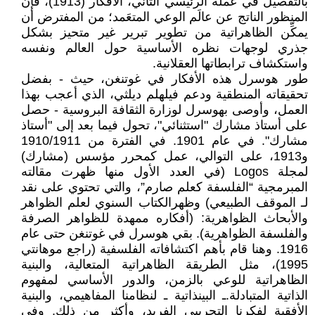
بالتفصيل في عمله الرئيسي الثاني، الأفكار (1913)، فإن
المنظور الناتج عن عالَم الوعي المتعَمد؛ من المفترض أن
يمكِّن الظاهراتية من تطوير تبرير غير متحيز بشكل
جذري لوجهات نظره الأساسية حول العالم ونفسه
واستكشاف ترابطاتها العقلانية.
طور هوسرل هذه الأفكار في غوتنغن، حيث - بفضل
تحقيقاته المنطقية ودعم فيلهلم ديلثي، الذي أعجب بهذا
العمل، وأوصى بهوسرل لوزارة الثقافة البروسية - حصل
على أستاذ مشارك "استثنائي"، تحول فيما بعد إلى "أستاذ
مشارك". في عام 1901. في الفترة من 1910/1911
و1913، على التوالي، عمل كمحرر مؤسس (مشارك)
لمجلة Logos (في العدد الأول منها ظهرت مقالته
المبرمجية “الفلسفة كعلم صارم”، والتي تحتوي على نقد
لـ الموقف الطبيعي) وظهرالكتاب السنوي لعلم الظواهر
والأبحاث الظواهرية: (أفكاره ممهدة للظواهر الصرفة
والفلسفة الظواهرية). بقي هوسرل في غوتنغن حتى عام
1916. وهنا قام بأهم اكتشافاته الفلسفية (راجع موهانتي
1995)، مثل الطريقة الظاهراتية المتعالية، والبنية
الظاهراتية للوعي بالزمن، والدور الأساسي لمفهوم
الذاتية المتبادلة.ـ البينذاتية ـ لنظامنا المفاهيمي، والبنية
الأفقية لفكرنا التجريبي الفريد، وأكثر من ذلك. وفي