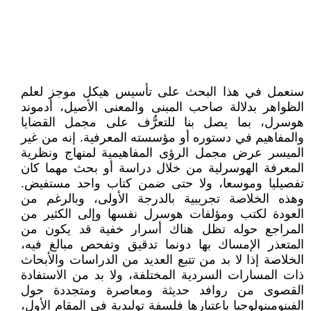
سنعمل في هذا البحث على تأسيس هيكل موجز لعلم
الظواهر بدلالة صاحب المبنى والمعنى الأصيل، أدموند
هوسرل، بما يصل بنا للتعرُّف على مجمل القضايا
والمفاهيم في دستوره أو مؤسسته المعرفية. إنه من غير
الميسر عرض مجمل الرؤى المفاهيمية لمنهاج ونظرية
المعرفة الهوسرلية من خلال دراسة أو بحث مهما كان
تفصيليا وموسعا، ولا حتى ضمن كتاب واحد مستفيض.
وهذه الخلاصة تجريبية بالدرجة الأولى، وبالرغم من
العودة لكتب ومؤلفات هوسرل نفسها وإلى الكثير من
المراجع حوله تظل هناك أسرار خفية قد يكون من
المتعذر الإمساك بها دونما تدقيق وتفحص مبالغ فيه،
الخلاصة إذا لا بد من تتبع العديد من الدراسات والأبحاث
ذات المسارات السردية المختلفة، ولا بد من الاستفادة
القصوى من روافد حديثة ومعاصرة ومتجددة حول
الفينومينولوجيا باعتبارها فلسفة توليدية في المقام الأول،