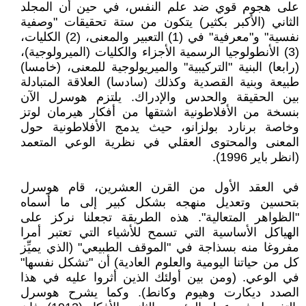
على هجوم قوي ضد علم النفس، في حين أن المجلد
الثاني (الأكبر بكثير) يتكون من ستة تحقيقات "وصفية
نفسية" و"معرفية" في (1) التعبير والمعنى، (2) الكليات،
(3) الأنطولوجيا الرسمية الأجزاء والكليات (الميرولوجية)،
(رابعا) البنية "التركيبية" والميريولوجية للمعنى، (خامسا)
طبيعة وبنية القصدية وكذلك (سادسا) العلاقة المتبادلة
بين الحقيقة والحدس والإدراك. يلتزم هوسرل الآن
بنسخة من الأفلاطونية اشتقها من أفكار هيرمان لوتز
وخاصة برنارد بولزانو، حيث يدمج الأفلاطونية حول
المعنى والمحتوى العقلي في نظرية الوعي المتعمد
(انظر باير 1996).
في العقد الأول من القرن العشرين، قام هوسرل
بتحسين وتعديل منهجه بشكل كبير إلى ما أسماه
"الظواهر المتعالية". هذه الطريقة تجعلنا نركز على
الهياكل الأساسية التي تسمح للأشياء التي تعتبر أمرا
مفروغا منه بسذاجة في "الموقف الطبيعي" (الذي يميِّز
كل من حياتنا اليومية والعلوم العادية) أن "تشكل نفسها"
في الوعي. (ومن بين أولئك الذين أثروا عليه في هذا
الصدد ديكارت وهيوم وكانط). وكما يشرح هوسرل