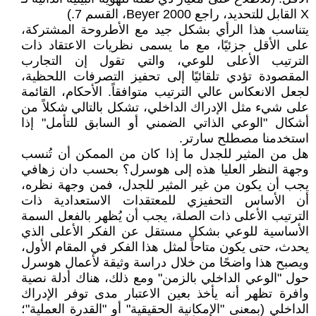
X القابل للتحديد، راجع Beyer 2000، القسم 7.)
يتناسب هذا الرأي بشكل جيد مع الأطروحة المشتركة،
على الأقل جزئيًا، مع ما يسمى نظريات الاعتقاد ذات
الترتيب الأعلى للوعي، والتي تقول إن التجارب
المقصودة تؤدي تلقائيًا إلى تحفيز التصرفات اللحظية،
لجعل الانعكاس عالي الترتيب متوافقاً. الأحكام، القائمة
على شيء مثل الإدراك الداخلي، تشكل بالتالي شكلاً من
أشكال "الوعي الذاتي الضمني أو السابق للتأمل" إذا
استخدمنا مصطلح سارتر.
هل من المثير للجدل ما إذا كان من الممكن أن تُنسب
وجهة النظر العليا هذه إلى هوسرل؟ بحسب دان زهافي
يجب أن يكون من غير المثير للجدل، فمن وجهة نظره،
أن الأساس التحفيزي للمعتقدات الاستعدادية ذات
الترتيب الأعلى ذات الصلة، يجب أن يُظهر بالفعل السمة
الأساسية للوعي بشكل مستقل عن الفكر الأعلى الذي
يحدث، حتى يكون متاحاً لمثل هذا الفكر في المقام الأول،
ويصبح هذا واضحًا من خلال دراسة وثيقة لأعمال هوسرل
حول "الوعي الداخلي بالزمن" ومع ذلك، هناك أدلة نصية
وافرة تظهر أنه يأخذ بعين الاعتبار مدى توفر الإدراك
الداخلي (بمعنى "الإمكانية الحقيقية" أو "القدرة العملية"؛