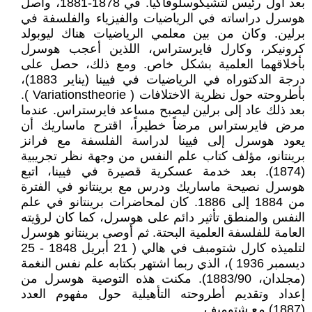
بعد أول رئيس لتشيكوسلوفاكيا. في 1878-1881، واصل
هوسرل دراساته في الرياضيات والفيزياء والفلسفة في
برلين. وكان من بين معلمي الرياضيات هناك ليوبولد
كرونيكر، وكارل فايرستراس، اللذين أعجب هوسرل
بأخلاقهما العلمية بشكل خاص. ومع ذلك، حصل على
درجة الدكتوراه في الرياضيات في فيينا (يناير 1883)،
بأطروحته حول نظرية الاختلافات ( Variationstheorie ).
بعد ذلك عاد إلى برلين ليصبح مساعد فايرستراس. عندما
مرض فايرستراس مرضاً خطيراً، اقترح ماساريك أن
يعود هوسرل إلى فيينا لدراسة الفلسفة مع فرانز
برينتانو، مؤلف كتاب علم النفس من وجهة نظر تجريبية
(1874). بعد خدمة عسكرية قصيرة في فيينا، اتبع
هوسرل نصيحة ماساريك ودرس مع برينتانو في الفترة
من 1884 إلى 1886. كان لمحاضرات برينتانو في علم
النفس والمنطق تأثير دائم على هوسرل، كما كان لرؤيته
العامة للفلسفة العلمية البحتة. ثم أوصى برينتانو هوسرل
لتلميذه كارل شتومبف في هالي ( 21 أبريل 1848 - 25
ديسمبر 1936 )، الذي ربما اشتهر بكتابه علم نفس النغمة
(مجلدان، 1883/90). مكنت هذه التوصية هوسرل من
إعداد وتقديم أطروحته التأهيلية حول مفهوم العدد
(1887) مع شتومبف.