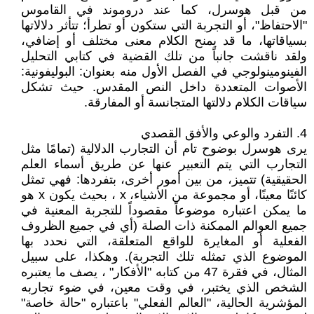
من قبل هوسرل، كما عند دروموند في القاموس
"الاحتفاظ"، أو التجربة التي ستكون أو تطرأ؛ تتأثر دلالاتها
بسياقاتها، ما قد يمنح الكلام معنى مختلف أو إضافي،
ولقد ناقشت جانباً من تلك القضية في كتابي التحليل
الفينومينولوجي في الفصل الأول منه بعنوان: البوليفونية:
الأصوات المتعددة داخل النص المقدس. حيث تشكل
سياقات الكلام دلالتها المتجانسة أو المفارقة.
4. التفرد والوعي والأفق القصدي
يرى هوسرل بوضوح تام أن التجارب الدلالية (تمامًا مثل
التجارب التي يتم التعبير عنها عن طريق أسماء العلم
الحقيقية) تتميز، من بين أمور أخرى، بتفردها: فهي تمثل
كائنًا معينًا، أو مجموعة من الأشياء، x ، بحيث يكون x هو
ما يمكن اعتباره موضوعاً مقصوداً للتجربة المعنية في
جميع العوالم الممكنة ذات الصلة (أي في جميع الظروف
الفعلية أو المغايرة للواقع المتعلقة، التي نحدد بها
الموضوع الذي تمثله تلك التجربة). وهكذا، على سبيل
المثال، في فقرة 47 من كتابه "الأفكار" ، يصف ما يعتبره
الشخص الذي يختبر، في وقت معين، في ضوء تجاربه
المؤشرية الحالية، "العالم الفعلي" باعتباره "حالة خاصة"