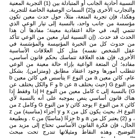
النسبية أحادية الجانب أو المتبادلة بين (1) التجربة المعنية
والتجارب الأخرى و(2) السمات الوصفية الخاصة للتجربة.
وهكذا، فإن تجربة المتعة، مثلاً، حول حدث معين تكون
مؤسسة من جانب واحد، بالنسبة إلى تيار الوعي الذي
تنتمي إليه، في حالة اعتقادية معينة؛ مفادها أن هذا
الحدث قد حدث. (إن النسبية لتيار معين من الوعي تتأكد
من حدوث كل من الخبرة المؤسِسة والمؤسَسة في
عقل الشخص نفسه) مثل كل العلاقات الأساسية
الأخرى، فإن هذه العلاقة تتماسك بحكم قانون أساسي،
مفاده؛ أن المتعة الواعية بإزاء حالة معينة من الوعي
تتطلب أمورها وجود اعتقاد مطابق (ومتزامن). بشكل
عام، كائن معين a من النوع F يتأسس في كائن معين b
من النوع G (حيث يختلف a عن b و F والكل يختلف عن
G) بالنسبة إلى c كامل معين من النوع H إذا وفقط إذا
هناك قانون أساسي ينص بموجبه على أنه بالنسبة لأي
كائن x من النوع F يوجد كائن y من النوع G وكامل z من
النوع H، بحيث يكون كل من x و y أجزاء (مناسبة) من z
، و (2) يعتبر كل من a و b جزءًا (مناسبًا) من c . وبطبيعة
الحال، فإن فكرة القانون الأساسي تحتاج إلى مزيد من
التوضيح. وهذه النقاط ومثيلاتها تندرج تحت مبحث