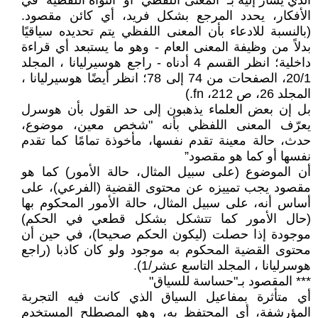
الذي يشار إليه بـ "المعنى اللفظي" أو "النواة اللفظية" في
الأفكار، يحدد المرجع بشكل فريد، أي كائن مقصود.
(بالنسبة للادعاء بأن المعنى اللفظي يتم تحديده سياقيًا
بدلاً من وظيفة المعنى العام - وهو ما يستبعد أي قراءة
داخلية؛ انظر القسم 4 أدناه - راجع هوسيرليانا ، المجلد
20/1، الصفحات من 74 إلى 78؛ انظر أيضًا هوسيرليانا ،
المجلد 26، ص 212، fn.)
بل إن بعض العلماء يذهبون إلى حد القول بأن هوسرل
يعرّف المعنى اللفظي بأنه "شخص معين، موضوع،
حدث، حالة معينة تقدم نفسها، مأخوذة تمامًا كما تقدم
نفسها أو كما هو مقصود”
أن الموضوع (على سبيل المثال، حالة الأمور) كما هو
مقصود يجب تمييزه عن محتوى القضية (الفرعي)، على
أساس أنه، على سبيل المثال، حالة الأمور المحكوم بها
(حال الأمور كما تتشكل بشكل قطعي في الحكم)
موجودة إذا حصلت (ليكون الحكم صحيحا)، في حين أن
محتوى القضية المحكوم به موجود ولو كان كاذبا (راجع
هوسرليانا ، المجلد التاسع عشر/1).
*** المقصود بـ"حساسة للسياق"
أي متأثرة بمفاعيل السياق الذي كانت فيه التجربة
المؤرشفة، أي المحتفظ به، وهو المصطلح المستخدم