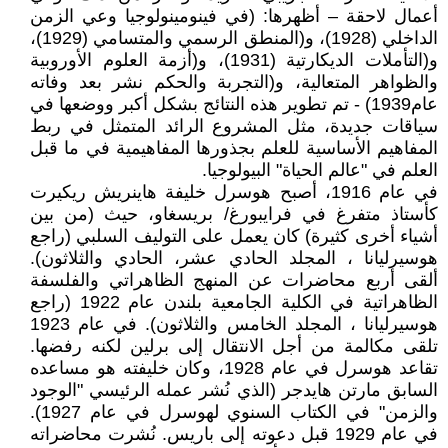
أعمال لاحقة – أظهرها: (في فينومينولوجيا وعي الزمن
الداخلي (1928)، و(المنطق الرسمي والمتسامي (1929)،
و(التأملات الديكارتية (1931)، و(أزمة العلوم الأوروبية
والظواهر المتعالية، و(التجربة والحكم نشر بعد وفاته
عام1939) - تم تطوير هذه النتائج بشكل أكبر ووضعها في
سياقات جديدة، مثل المشروع الرائد المتمثل في ربط
المفاهيم الأساسية للعلم بجذورها المفاهيمية في ما قبل
العلم في "عالم الحياة" البيولوجيا.
في عام 1916، أصبح هوسرل خليفة هاينريش ريكيرت
كأستاذ متفرغ في فرايبورغ/ بريسغاو، حيث (من بين
أشياء أخرى كثيرة) كان يعمل على التوليف السلبي (راجع
هوسيرليانا ، المجلد الحادي عشر، الحادي والثلاثون).
ألقى أربع محاضرات عن المنهج الظاهراتي والفلسفة
الظاهراتية في الكلية الجامعية بلندن عام 1922 (راجع
هوسيرليانا ، المجلد الخامس والثلاثون). في عام 1923
تلقى مكالمة من أجل الانتقال إلى برلين لكنه رفضها.
تقاعد هوسرل في عام 1928، وكان خليفته هو مساعده
السابق مارتن هايدجر (الذي نُشر عمله الرئيسي "الوجود
والزمن" في الكتاب السنوي لهوسرل في عام 1927).
في عام 1929 قبل دعوته إلى باريس. نُشرت محاضراته