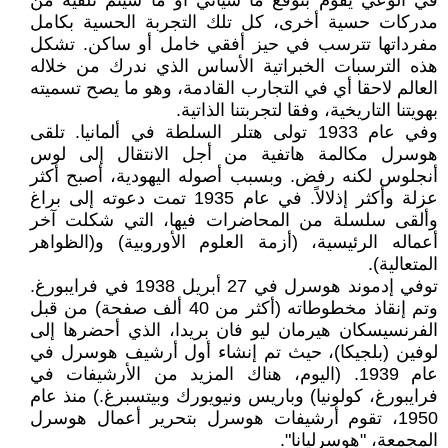
في الوعي يقوم بتوقع ما سيأتي أو ما سيتم تلقيه من
مدركات حسية أخرى، كل تلك التجربة الحسية بكامل
مفرداتها تترسب في حيز أفقي خامل أو ساكن. تشكل
هذه الترسبات الخبراتية الأساس الذي ندرك من خلاله
العالم لاحقا أي في التجارب القادمة، وهو ما يصح تسميته
بهويتنا التاريخية، وفقا لتجربتنا الذاتية.
وفي عام 1933 تولى هتلر السلطة في ألمانيا. تلقى
هوسرل مكالمة هاتفية من أجل الانتقال إلى لوس
أنجلوس لكنه رفض. وبسبب أصوله اليهودية، أصبح أكثر
عزلة وأكثر إذلالاً. في عام 1935 تمت دعوته إلى براغ
وألقى سلسلة من المحاضرات فيها، التي شكلت آخر
أعماله الرئيسية، (أزمة العلوم الأوروبية) و(الظواهر
المتعالية).
توفي إدموند هوسرل في 27 أبريل 1938 في فرايبورغ.
وتم إنقاذ مخطوطاته (أكثر من 40 ألف صفحة) من قبل
الفرنسيسكان هيرمان ليو فان بريدا، الذي أحضرها إلى
لوفين (بلجيكا)، حيث تم إنشاء أول أرشيف هوسرل في
عام 1939. (اليوم، هناك المزيد من الأرشيفات في
فرايبورغ، كولونيا) وباريس ونيويورك وبيتسبرغ.) منذ عام
1950، تقوم أرشيفات هوسرل بتحرير أعمال هوسرل
المجمعة، "هوسرليانا".