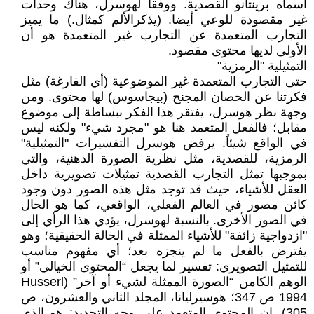
أسماه برينتانو القصدية. ووفقا لهوسرل، هناك وحدات
غير مقصودة للوعي أيضا. (يذكرالألم كمثال.) ما يميز
التجارب المتعمدة عن التجارب غير المتعمدة هو أن
الأولى لديها محتوى مقصود.
التمثيلية "الرمزية"
حتى التجارب المتعمدة غير الموضوعية (أي الفارغة) مثل
فكرتنا عن الحصان المجنح (بيجاسوس) لها محتوى. ومن
وجهة نظر هوسرل، يفتقر هذا الفكر ببساطة إلى موضوع
مقابل؛ فالفعل المتعمد هنا هو "مجرد شيء" ولكنه ليس
في الواقع شيئاً. يرفض هوسرل التفسيرات "التمثيلية"
الرمزية، للقصدية، مثل نظرية الصورة الذهنية، والتي
بموجبها تمثل التجارب القصدية تمثيلات تصويرية داخل
العقل للأشياء، حيث قد توجد مثل هذه الصور دون وجود
كائن مصور في العالم الفعلي، الواقعي، كما هو الحال
في الصور الأخرى. بالنسبة لهوسرل، يؤدي هذا الرأي إلى
"ازدواجية زائفة" للأشياء الممثلة في الحالة الحقيقية؛ وهو
يفترض بالفعل ما لم ينجزه بعد؛ أي مفهوم مناسب
للتمثيل التصويري: تفسير لما يجعل “المحتوى الخيالي” أو
الوهم الكامن “الصورة الممثلة لشيء أو آخر” (Husserl
1994 ص 347؛ هوسيرليانا، المجلد الثاني والعشرون، ص
305). إن المحتوى المتعمد على وجه التحديد: هو الذي