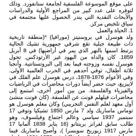
على موقع الموسوعة الفلسفية لجامعة ستانفورد. وذلك
لتوفره على عدد كبير من المراجع الأولية والدراسات
والأبحاث النقدية التي يندر الحصول عليها مجتمعة في
سياق تلخيص مركز.
1. الحياة والعمل
ولد هوسرل في بروسنيتز (مورافيا) *(منطقة تاريخية
ذات طبيعة جبلية تقع شرقي جمهورية تشيك الحالية
يرتبط اسمها بالنهر الذي يمر في أراضيها) في 8 أبريل
1859. كان والداه من اليهود غير الأرثوذكس. تحول
هوسرل نفسه وزوجته فيما بعد إلى البروتستانتية. وأنجبا
ثلاثة أطفال، توفي أحدهم في الحرب العالمية الأولى.
وفي الأعوام 1876-1878، درس هوسرل علم الفلك في
لايبزيغ، حيث حضر أيضاً دورات محاضرات في الرياضيات
والفيزياء والفلسفة. من بين أمور أخرى، استمع إلى
محاضرات فيلهلم فونت عن الفلسفة. (كان فونت منشئ
أول معهد لعلم النفس التجريبي) وكان معلم هوسرل هو
توماس ماساريك ولد 7 مارس 1850 تشيكيا وتوفي 17
سبتمبر 1937 سياسي وعالم اجتماع وفيلسوف، وهو
طالب سابق لفرانز برينتانو (16 يناير 1838 ألمانيا 17
مارس 1917 زيوريخ سويسرا )، وأصبح ماساريك فيما