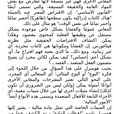
المعاني الأخرى فهي غير متسقة لأنها تتعارض مع بعض
المواد العامة والحقيقة المسبقة، والتي تسمى أيضًا
"القانون الأساسي". إن الافتراض المعبر عنه بالجملة
"هناك كائنات إدراكية يكون سطحها (ظاهريًا) أخضر تمامًا
وأحمر تمامًا في نفس الوقت" هو مثال على ذلك.
المعاني عمومًا والقضايا بشكل خاص موجودة بشكل
مستقل عن وظيفتها الفعلية كمحتوى مقصود. وهكذا
يمكن اكتشاف الافتراضات الحقيقية مثل نظرية
فيثاغورس. إن القضايا ومكوناتها هي كائنات مجردة، أي
غير زمانية، ومع ذلك، ما الذي يعنيه فهم اقتراح ما، أو،
بشكل أعم، إحساس؟ كيف يمكن لكائن مجرد أن يصبح
مضمون الفعل المتعمد ـ القصد ـ ؟
يجيب هوسرل على هذا السؤال من خلال اللجوء إلى
فكرة "النوع" أو النوع المثالي؛ أي المتعالي أي المجرد،
على النحو التالي. تعتبر المقترحات والمعاني الأخرى
أنواعًا أمثولة يمكن (ولكن ليس من الضروري أن تكون
كذلك) إنشاء مثيلات أخرى لها من خلال سمات معينة، أي
الأجزاء التابعة للأفعال المتعمدة وتسمى هذه الأنواع أيضا ً
"الأمور المثالية".
إن السمات الخاصة التي تمثل مادة مثالية - يشير إليها
هوسرل باسم "لحظات المادة" - تم الكشف عنها من