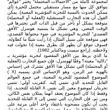
لمجموعة كاملة من "الاحتمالات المحتملة" يختبر "عوالم"
يتوافق كل منها مع مسار مستقبلي محتمل للخبرة (أي
ممكن الحدوث بالنسبة للتجربة المؤشرية المعنية). يمكن
القول أن هذه التجارب المستقبلية (الفعلية أو المحتملة)
متوقعة بشكل أو بآخر من قبل الذات التي تختبرها في
الوقت المعني، وهي تشكل ما يسميه هوسرل "الأفق
القصدي" للتجربة المؤشرية في ضوء محتواها القصدي،
فهي متوقعة على سبيل المثال، إذا رأيت شيئًا ما كطاولة،
فسوف تتوقع أن يظهر لك بطرق معينة إذا تجولت فيه
ولاحظته. (راجع سميث وماكنتاير 1982).
ما الذي يربط بين الأفق المقصود لتجربة مؤشرية بـ
"دلالية" معينة؟ وفقًا لهوسرل، فإن جميع التجارب (الفعلية
أو المحتملة) التي تشكل هذا الأفق تشترك في إحساس
بالهوية عبر الزمن، وهو الإحساس الذي يسميه (X )
الموضوع المقصود للتجربة المعنية، في جميع العوالم
القابل للتحديد الذي تنتمي إليه. كتقريب أولي؛ تنتمي
تجربتان لموضوع معين إلى نفس X القابلة للتحديد، إذا
وفقط إذا كان الموضوع يعتقد أنهما يمثلان نفس الكائن.
ومن ثم، فإن التجارب التي تنتمي إلى X القابلة للتحديد
يجب أن تكون مصحوبة باعتقاد واحد أعلى مرتبة على
الأقل. (للاطلاع على معيار ذي صلة للهوية البينية الذاتية لـ