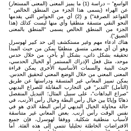
الواسع” – دراسة (1) ما يميز المعنى (المعنى المستعار)
عن الهراء (يسمى هذا الجزء من المنطق الخالص “
القواعد الصرفة") و (2) أي من الحواس التي يقدمها
النحو النقي متسقة منطقيا وأي منها ليست كذلك (هذا
الجزء من المنطق الخالص يسمى "المنطق بالمعنى
الضيق").
هناك ادعاء مهم وغير مستكشف إلى حد كبير لهوسرل
وهو أن أي معنى متسق منطقيًا يمكن من حيث المبدأ
تحقيقه بشكل ذاتي، بشكل أو بآخر، من خلال حدس
موحد، مثل فعل الإدراك المستمر أو الخيال الحدسي،
حيث البنية والسمات الأساسية الأخرى يمكن قراءة
المعنى المعني من خلال الوضع المعني لتحقيق الحدس.
يمكن تمييز المعاني غير المتسقة ودراستها عن طريق
(التأمل) "التدبر" في التجارب المقابلة للصراع البديهي
"صراع البداهات"، على سبيل المثال؛ التبديل المنفصل
ذهابًا وإيابًا بين خيال رأس البطة وخيال رأس الأرنب، في
حالة محاولة الخيال البديهي لرأس البطة الذي هو في
نفس الوقت رأس أرنب. بعض المعاني غير متناسقة
لأسباب منطقية شكلية. ووفقا لهوسرل، فإن جميع
الافتراضات الخاطئة تحليليا تنتمي إلى هذه الفئة. أما