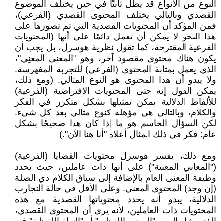
النوع من الأنواع قد يظل ثابتًا في حين يختلف الموضوع
القصدي وبالتالي يختلف المحتوى القصدي (الفرعي)،
فمن المؤكد أن المحتويات القصدية التي تم تصورها على
هذا النحو لا يمكن أن تعمل دائمًا على أنها (المحتويات
الفرعية المقترحة، كما تقول نظرية هوسرل، بل يجب أن
يكون هناك محتوى مقصود آخر، وهو "المعنى المعنِي"،
الذي يعمل بمثابة المحتوى (الفرعي) للتجربة المفهرسة.
ولا يبدو أن هذا المحتوى هو النوع المثالي. (ومع ذلك،
يمكن القول إنه حتى المحتويات الافتراضية (الفرعية)
للألفاظ الدلالية يمكن تمثيلها بشكل متكرر في الفكر
والكلام، وبالتالي هي مؤهلة كنوع مثالي بعد كل شيء.
لكن السؤال الحاسم هو ما إذا كان هذا صحيحًا بشكل
عام: فكر في ذلك المثال أعلاه "أنا هنا الآن".)
ومع ذلك، يفسر هوسرل محتويات القضايا (الفرعية)
("المعاني المعنية") على أنها ذات عاملين، حيث تحدد
وظيفة المعنى العام بالإضافة إلى سياق الكلام ذي الصلة
(إن وجد) المحتوى المعني. وعلى الأقل في حالة التجارب
الدلالية، يبدو أنه يحدد محتوياتها القصدية مع هذه
المحتويات ذات العاملين، لأنه يرى أن المحتوى القصدي،