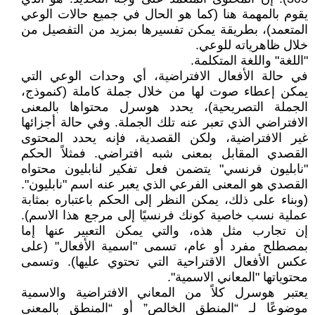
يقوم بالمهمة هنا (كما هو الحال في جميع حالات الوعي
المتعمد)، بطريقة يمكن تفسيرها بمزيد من التفصيل من
خلال ظاهرياته للوعي.
"اللغة" واللغة المتكلمة.
في حالة الأفعال الافتراضية، أي وحدات الوعي التي
يمكن إعطاء صوت لها من خلال جملة كاملة (كنموذج،
الجملة التصريحية)، يحدد هوسرل محتواها بالمعنى
الافتراضي الذي تعبر عنه تلك الجملة. وفي حالة أجزائها
غير الافتراضية، ولكن القصدية، فإنه يحدد المحتوى
القصدي المقابل بمعنى شبه افتراضي. فمثلاً الحكم
"نابليون فرنسي" يتضمن فعل تفكير لنابليون محتواه
القصدي هو المعنى الفرعي الذي يعبر عنه اسم "نابليون".
(وبناء على ذلك، يمكن النظر إلى الحكم باعتباره بمثابة
عملية نسب خاصية كونك فرنسيًا إلى مرجع هذا الاسم).
إن تجارب مثل هذه، والتي يمكن التعبير عنها إما
بمصطلح مفرد أو عام، تسمى "اسمية الأفعال" (على
عكس الأفعال الاقتراحية التي تحتوي عليها). وتسمى
محتوياتها "المعاني الاسمية".
يعتبر هوسرل كلاً من المعاني الافتراضية والاسمية
موضوعًا لـ “المنطق الخالص” أو “المنطق بالمعنى