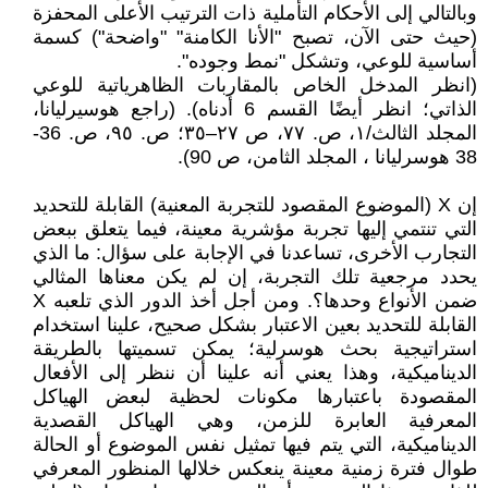
وبالتالي إلى الأحكام التأملية ذات الترتيب الأعلى المحفزة
(حيث حتى الآن، تصبح "الأنا الكامنة" "واضحة") كسمة
أساسية للوعي، وتشكل "نمط وجوده".
(انظر المدخل الخاص بالمقاربات الظاهرياتية للوعي
الذاتي؛ انظر أيضًا القسم 6 أدناه). (راجع هوسيرليانا،
المجلد الثالث/١، ص. ٧٧، ص ٢٧–٣٥؛ ص. ٩٥، ص. 36-
38 هوسرليانا ، المجلد الثامن، ص 90).
إن X (الموضوع المقصود للتجربة المعنية) القابلة للتحديد
التي تنتمي إليها تجربة مؤشرية معينة، فيما يتعلق ببعض
التجارب الأخرى، تساعدنا في الإجابة على سؤال: ما الذي
يحدد مرجعية تلك التجربة، إن لم يكن معناها المثالي
ضمن الأنواع وحدها؟. ومن أجل أخذ الدور الذي تلعبه X
القابلة للتحديد بعين الاعتبار بشكل صحيح، علينا استخدام
استراتيجية بحث هوسرلية؛ يمكن تسميتها بالطريقة
الديناميكية، وهذا يعني أنه علينا أن ننظر إلى الأفعال
المقصودة باعتبارها مكونات لحظية لبعض الهياكل
المعرفية العابرة للزمن، وهي الهياكل القصدية
الديناميكية، التي يتم فيها تمثيل نفس الموضوع أو الحالة
طوال فترة زمنية معينة ينعكس خلالها المنظور المعرفي