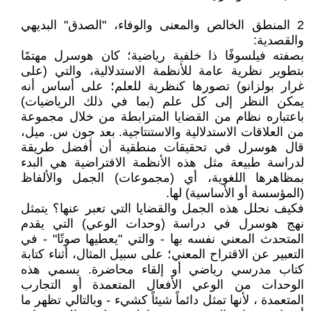
2 المنطق الخالص والمعنى والوفاء، "الصدق" البديهي
والقصدية:
بصفته فيلسوفًا ذا خلفية رياضية؛ كان هوسرل مهتمًا
بتطوير نظرية عامة للأنظمة الاستدلالية، والتي (على
غرار بولزانو) تصورها كنظرية للعلم؛ على أساس أنه
يمكن النظر إلى كل علم (بما في ذلك الرياضيات)
باعتباره نظام من القضايا المترابطة من خلال مجموعة
من العلاقات الاستدلالية والاستنتاجية. بعد جون س. ميل،
قال هوسرل في تحقيقات منطقية أن أفضل طريقة
لدراسة طبيعة مثل هذه الأنظمة الافتراضية هي البدء
بمظاهرها اللغوية، أي (مجموعات) الجمل والألفاظ
(المؤسسة أو الأساسية) لها.
فكيف نحلل هذه الجمل والقضايا التي تعبر عنها؟ يتمثل
نهج هوسرل في دراسة (وحدات الوعي) التي يقدم
المتحدث المعني نفسه بها - والتي "يعطيها صوتًا" - في
التعبير عن الاقتراح المعني؛ على سبيل المثال، أثناء كتابة
كتاب مدرسي رياضي أو إلقاء محاضرة. يسمي هذه
الوحدات من الوعي الأفعال المتعمدة أو التجارب
المتعمدة ، لأنها تمثل دائماً شيئاً كشيء - وبالتالي تظهر ما