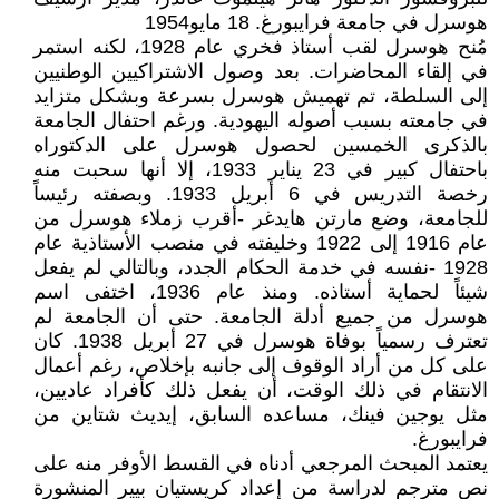
هوسرل في جامعة فرايبورغ. 18 مايو1954
مُنح هوسرل لقب أستاذ فخري عام 1928، لكنه استمر
في إلقاء المحاضرات. بعد وصول الاشتراكيين الوطنيين
إلى السلطة، تم تهميش هوسرل بسرعة وبشكل متزايد
في جامعته بسبب أصوله اليهودية. ورغم احتفال الجامعة
بالذكرى الخمسين لحصول هوسرل على الدكتوراه
باحتفال كبير في 23 يناير 1933، إلا أنها سحبت منه
رخصة التدريس في 6 أبريل 1933. وبصفته رئيساً
للجامعة، وضع مارتن هايدغر -أقرب زملاء هوسرل من
عام 1916 إلى 1922 وخليفته في منصب الأستاذية عام
1928 -نفسه في خدمة الحكام الجدد، وبالتالي لم يفعل
شيئاً لحماية أستاذه. ومنذ عام 1936، اختفى اسم
هوسرل من جميع أدلة الجامعة. حتى أن الجامعة لم
تعترف رسمياً بوفاة هوسرل في 27 أبريل 1938. كان
على كل من أراد الوقوف إلى جانبه بإخلاص، رغم أعمال
الانتقام في ذلك الوقت، أن يفعل ذلك كأفراد عاديين،
مثل يوجين فينك، مساعده السابق، إيديث شتاين من
فرايبورغ.
يعتمد المبحث المرجعي أدناه في القسط الأوفر منه على
نص مترجم لدراسة من إعداد كريستيان بيير المنشورة