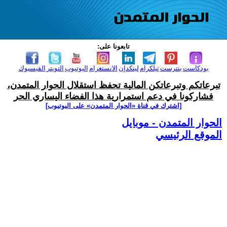
تابعونا على:
بودكاست
بنترست
تيلكرام
لينكدإن
الانستغرام
اليوتيوب
التويتر
الفيسبوك
تبرعاتكم وتبرعاتكن المالية تحفظ استقلال الحوار المتمدن،
فشاركونا في دعم استمرارية هذا الفضاء اليساري الحر
[اشترك في قناة ‫«الحوار المتمدن» على اليوتيوب]
الحوار المتمدن - موبايل
الموقع الرئيسي