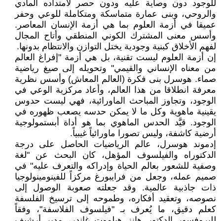
للوجود دون وصاية عليه ودون حصر لامتداده المادي
والروحي، وبنى عمارة متماسكة ومتكاملة للوعي وحفر
عميقا في أزمة العلوم بما هي أزمة الإنسان المعاصر.
وأسس معنى المشترك الكوني المنطقي وأتاح المجال
لفهم الأخلاق كبنية وجودية يختل التوازن والانتظام بدونها.
إن أزمة العلوم ليست تقنية، بل هي أزمة "إفراغ العالم
من معناه الإنساني والقيمي" وتحويله إلى صيغ رياضية
صماء. هوسرل بنى فكرة (العالم المعاش) وأسس نظرية
معرفة انطلاقا من هذا العالم، وأعاد مركزية الوعي في
الوجود، وتجاوز المباحث الماورائية، فهي ليست حدوس
يقينية ماهوية وكل ما لا يمكن حدسه يصعب ظهوره في
الوجود. قيَّد الحدس الماهوي بما هو أداة أبستمولوجية
أرضية كاشفة، وليس تصورا ماورائياً غيبياً.
إدموند هوسرل، عالم الرياضيات الحاصل على درجة
الدكتوراه والفيلسوف المؤهل، كان البحث عن "لغة
وصفية للشعور بعالم الحياة وإدراكه والتعرف عليه" في
صميم عمله، وجعل من فرايبورغ مركزاً للفينومينولوجيا
ذات جاذبية عالمية. وقد جعلته صعوبة الوصول إلى
نصوصه، وتعقيد أفكاره، وطموحه إلى ترسيخ الفلسفة
كعلم دقيق، ما يُعرف بـ "فيلسوف الفلاسفة"، وفقاً
للبروفسور الدكتور هانز هيلموت غاندر، مدير أرشيف