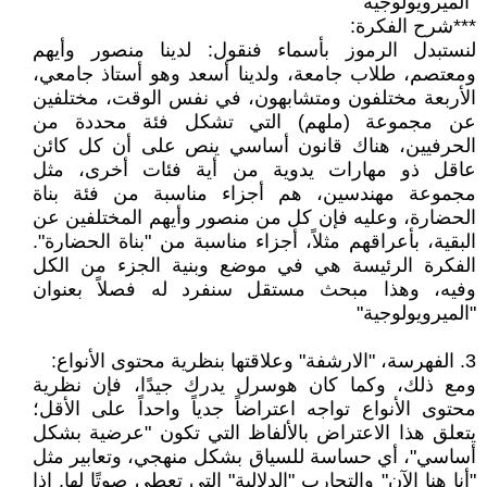
"الميرويولوجية"
***شرح الفكرة:
لنستبدل الرموز بأسماء فنقول: لدينا منصور وأيهم
ومعتصم، طلاب جامعة، ولدينا أسعد وهو أستاذ جامعي،
الأربعة مختلفون ومتشابهون، في نفس الوقت، مختلفين
عن مجموعة (ملهم) التي تشكل فئة محددة من
الحرفيين، هناك قانون أساسي ينص على أن كل كائن
عاقل ذو مهارات يدوية من أية فئات أخرى، مثل
مجموعة مهندسين، هم أجزاء مناسبة من فئة بناة
الحضارة، وعليه فإن كل من منصور وأيهم المختلفين عن
البقية، بأعراقهم مثلاً، أجزاء مناسبة من "بناة الحضارة".
الفكرة الرئيسة هي في موضع وبنية الجزء من الكل
وفيه، وهذا مبحث مستقل سنفرد له فصلاً بعنوان
"الميرويولوجية"
3. الفهرسة، "الارشفة" وعلاقتها بنظرية محتوى الأنواع:
ومع ذلك، وكما كان هوسرل يدرك جيدًا، فإن نظرية
محتوى الأنواع تواجه اعتراضاً جدياً واحداً على الأقل؛
يتعلق هذا الاعتراض بالألفاظ التي تكون "عرضية بشكل
أساسي"، أي حساسة للسياق بشكل منهجي، وتعابير مثل
"أنا هنا الآن" والتجارب "الدلالية" التي تعطي صوتًا لها. إذا