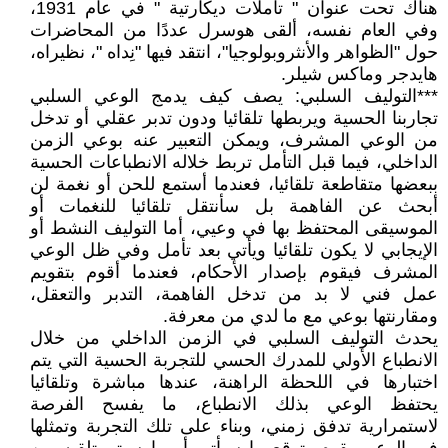
هناك تحت عنوان " تأملات ديكارتية " في عام 1931،
وفي العام نفسه، ألقى هوسرل عددًا من المحاضرات
حول "الظواهر والأنثروبولوجيا"، انتقد فيها "نِداه "، نظيراه،
هايدجر وماكس شيلر.
***التوليف السلبي: يصف كيف يدمج الوعي السلبي
تجاربنا الحسية ويربطها تلقائيا ودون تدبر عقلي أو تدخل
من الوعي المشرف، ويمكن التعبير عنه بوعي الزمن
الداخلي، فيما قبل التأمل تربط خلاله الانطباعات الحسية
ببعضها متقاطعة تلقائيا، فعندما أستمع للحن أو نغمة لن
أبحث عن الفاهمة بل سأنتقل تلقائيا للنغمات أو
الموسيقى المحتفظ بها في وعيي، أما التوليف النشط أو
الإيجابي لا يكون تلقائيا ويأتي بعد تأمل وفي ظل الوعي
المشرف فيقوم بإصدار الأحكام، فعندما أقوم بتقويم
عمل فني لا بد من تدخل الفاهمة، التدبر والتعقل،
ومقارنتها بوعي مع ما لدي من معرفة.
يحدث التوليف السلبي في الزمن الداخلي من خلال
الانطباع الأولي للمدرك الحسي للتجربة الحسية التي يتم
اختبارها في اللحظة الراهنة، عندها مباشرة وتلقائيا
يحتفظ الوعي بذلك الانطباع، ما يفسح الفرصة
لاستمرارية تدفق زمني، وبناء على تلك التجربة وتمثلها