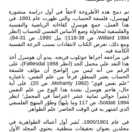
تم دمج هذه الأطروحة لاحقاً في أول دراسة منشورة
لهوسرل، فلسفة الحساب، والتي ظهرت عام 1891. في
هذا العمل، جمع هوسرل كفاءاته الرياضية والنفسية
والفلسفية لمحاولة وضع الأساس النفسي للحساب (انظر
Willard 1984، ص 38-118)؛ بيل 1990، ص 31-84).
ومع ذلك، تعرض الكتاب لانتقادات بسبب النزعة النفسية
الكامنة فيه.
في مراجعة أجراها جوتلوب فريجه. يبدو أن هوسرل أخذ
هذا النقد على محمل الجد (انظر Føllesdal 1958)، على
الرغم من أنه ليس من الواضح أن مؤلف فلسفة
الحساب يعتبر المنطق فرعاً من علم النفس، باعتباره
"علم نفس قوي" (Mohanty 1982، ص 20). على أية
حال، هاجم هوسرل بشدة هذا النوع من علم النفس
(مثيراً حوالي ثمانية عشر اعتراضاً في المجمل؛ انظر
Soldati 1994، ص 117 وما يليها) وطوّر المنهج الفلسفي
الذي اشتهر به في الوقت الحاضر: علم الظواهر.
في عام 1900/1901، نُشر أول أعماله الظواهرية في
مجلدين بعنوان تحقيقات منطقية. يحتوي المجلد الأول