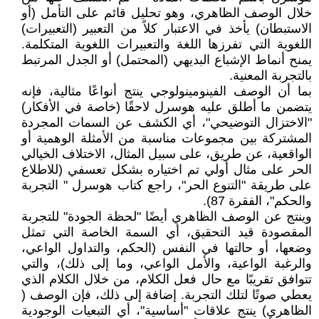
خلال الوصف الظاهري، وهو تحليل قائم على التأمل (أو
الاستبطان) يأخذ في الاعتبار كلاً من التعبير (التعبيرات)
اللغوية التي تفرزها اللغة والتعبيرات اللغوية المتكلمة.
يمنح أنماط الإشباع البديهي (المحتمل) أو الجدل المرتبط
بالتجربة المعنية.
بما أن الوصف الفينومينولوجي ينتج أنواعًا مثالية، فإنه
يتضمن ما أطلق عليه هوسرل لاحقًا (خاصة في الأفكار)
"الاختزال التوضيحي"، أي الكشف عن السمات المجردة
المشتركة بين مجموعات مناسبة من الأمثلة الوهمية أو
الواقعية، عن طريق، على سبيل المثال، الاختلاف الخيالي
الحر على مثال أولي تم اختياره بشكل تعسفي (للاطلاع
على طريقة "التنوع الحر"، راجع كتاب هوسرل " التجربة
والحكم"، الفقرة 87).
وينتج عن الوصف الظاهري أيضًا "لحظة الجودة" للتجربة
المقصودة قيد التحقيق، أي السمة الخاصة التي تمثل
وضعها، أو حالتها في النفس (الحكم، والتداول الواعي،
والرغبة الواعية، والأمل الواعي، وما إلى ذلك)، والتي
تتوافق تقريبًا مع حال فعل الكلام، من خلال الكلام الذي
يعطي صوتًا لتلك التجربة. إضافة إلى ذلك، فإن الوصف (
الظاهري) ينتج علاقات "أساسية"، أي التبعيات الوجودية