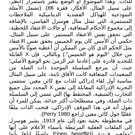
للذات. وهذا الموضوع أو الوضع يتغير باستمرار (انظر،
على سبيل المثال، الأفكار، فقرة 86). (تشمل الأمثلة
النموذجية للهياكل القصدية الديناميكية الملاحظات
المستمرة، التي تمثل مثال هوسرل القياسي، بالإضافة
إلى مجموع الأحكام المتعاقبة، أو حالات الاعتقاد اللحظية،
التي تحقق نفس الاعتقاد المستمر. على سبيل المثال،
حكمي أن الأمس كان يوم الخميس يحقق نفس الاعتقاد
مثل الحكم الذي كان من الممكن أن أعطيه صوتًا بالأمس
من خلال "اليوم هو الخميس".) وبالتالي، فإن X القابلة
للتحديد قادرة على إعادتنا عبر الزمن نحو الوضع الأصلي؛
حيث أن مرجع السلسلة الموحدة ذات الصلة من
المتعمدات المتعاقبة كانت الآفاق ثابتة، على سبيل المثال
مناسبة أول لقاء إدراكي للذات مع كائن معين: ستنتمي
التجربة الإدراكية المقابلة إلى نفس X المحدد مثل جميع
التجارب (المتبقية، المحتفظ بها) التي تنتمي إلى السلسلة
ذات الصلة، وفي مصطلحات أكثر حداثة، يمكن للمرء أن
يقول أنه في هذا الموقف الإدراكي، فتحت الذات ملفًا
عقليًا حول كائن معين (راجع Perry 1980).
في مخطوطة بحثية تعود إلى عام 1913، يشير هوسرل
إلى الملفات العقلية المرتبطة بأسماء الأعلام على أنها
"مفاهيم فردية ((Eigen begriffe واصفًا إياها بأنها