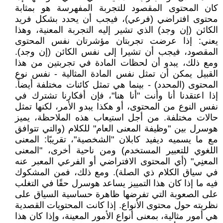
كان المحتوى المقصود للتجربة المفهرسة هو بمثابة
محتوى افتراضي (فرعي)، فيجب أن يحدد بشكل فريد
الكائن (إن وجد) الذي تشير إليه التجربة المعنية، وهذا
يعني: إذا عرضت تجربتان مؤشرتان نفس المحتوى
المقصود، فيجب أن تشيرا إلى نفس الكائن (إن وجد).
ومع ذلك، يبدو أن لحظات المادة في تجربتين من هذا
القبيل يمكن أن تمثل نفس المادة المثالية - نفس نوع
المحتوى (المحدد) - بينما هي تمثل كائنات مختلفة أيضاً.
إذا اعتقدنا أنا وأنت "أنا هنا"، فإن أفكارنا تشترك في
نفس النوع من المحتوى، أو هكذا يبدو الأمر، لكنها تمثل
حالات مختلفة. من أجل استيعاب هذه الملاحظة، يميز
هوسرل بين "وظيفة المعنى العام" للكلام (والتي تتوافق
مع ما يسميه ديفيد كابلان "الشخصية"، تقريبًا: المعنى
اللغوي للتعبير المستخدم) ومن ناحية أخرى، "المعنى
المعنِي" (أي المحتوى الافتراضي أو الفرعي المعبر عنه
في سياق الكلام ذي الصلة). ومع ذلك، فمن المشكوك
فيه ما إذا كان هذا التمييز يساعد هوسرل حقًا في التغلب
على الصعوبة التي تفرضها ظاهرة حساسية السياق على
نظريته حول محتوى الأنواع. إذا كانت المحتويات القصدية
هي أمور مثالية، بمعنى أنواع الأمور المعينة، وإذا كان هذا