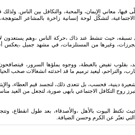
لّى فيها، معاني الإيمان، والمحبة، والتكافل بين الناس. و
لاجتماعية، لتشكّل لوحة إنسانية زاخرة بالمشاعر المتوهجة، و
 التي تسبقه، حيث تنشط عند ذاك ،حركة الناس ،وهم يستعدون ل
جرزات، وغيرها من المستلزمات، في مشهد جميل ،يعكس أجواء ال
د، بقلوب تفيض بالغبطة، ووجوه يملؤها السرور، فيتصافحون،بعد
رب، والتراحم، ليعيد ترميم ما قد احدثته انشغالات صخب الحي
 شعيرة دينية، فحسب، بل تتعدى ذلك، لتجسد قيم العطاء، والإيث
برز روح التكافل الاجتماعي بابهى صورة، لتجعل من العيد مناس
، حيث تكتظ البيوت بالأهل ،والأصدقاء، بعد طول انقطاع، وتت
ة،التي تعبّر عن الكرم وحسن الضيافة.