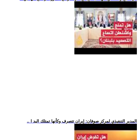
.. المدير التنفيذي لمركز صوفان: إيران تتصرف وكأنها تمتلك اليد ا