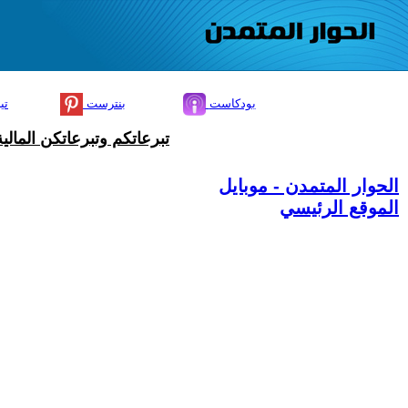
بودكاست
بنترست
تي
تبرعاتكم وتبرعاتكن المال
الحوار المتمدن - موبايل
الموقع الرئيسي