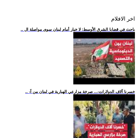
اخر الافلام
.. باحث في قضايا الشرق الأوسط: لا خيار أمام لبنان سوى مواصلة ال
.. -خسرنا آلاف الدولارات-... صرخة مزارعي الهبارية في لبنان من آ