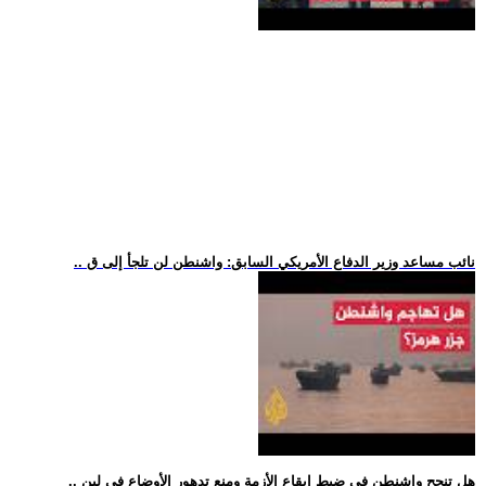
.. نائب مساعد وزير الدفاع الأمريكي السابق: واشنطن لن تلجأ إلى ق
.. هل تنجح واشنطن في ضبط إيقاع الأزمة ومنع تدهور الأوضاع في لبن