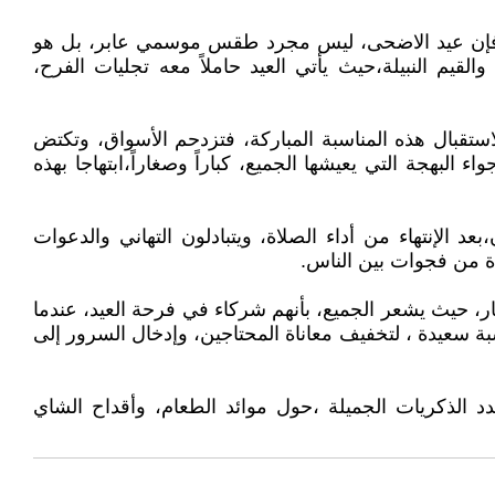
لذلك فإن عيد الاضحى، ليس مجرد طقس موسمي عابر، بل هو
القيم النبيلة،حيث يأتي العيد حاملاً معه تجليات الفرح،
استقبال هذه المناسبة المباركة، فتزدحم الأسواق، وتكتض
بهجة التي يعيشها الجميع، كباراً وصغاراً،ابتهاجا بهذه
 الإنتهاء من أداء الصلاة، ويتبادلون التهاني والدعوات
اة من فجوات بين الناس.
ار، حيث يشعر الجميع، بأنهم شركاء في فرحة العيد، عندما
بة سعيدة ، لتخفيف معاناة المحتاجين، وإدخال السرور إلى
جدد الذكريات الجميلة ،حول موائد الطعام، وأقداح الشاي