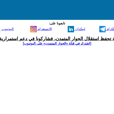
تابعونا على:
لكرام
لينكدإن
الانستغرام
اليوتيوب
ية تحفظ استقلال الحوار المتمدن، فشاركونا في دعم استمرارية 
[اشترك في قناة ‫«الحوار المتمدن» على اليوتيوب]