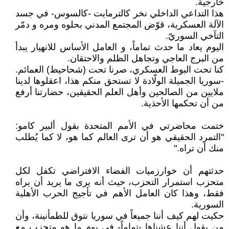
خارجية.
هذا التداعي الداخلي نخر كالترمايت -كالسوس- في جسد
الآلة العسكرية، قوّض المجتمع المدني بحلوه ومره و دمّر
التآخي السوريّ.
اليوم يعاد ما حدث تماماً، و العامل الأساس للانهيار يبدأ
من البرج العاجي وتجاهل الظلم والاحتقان.
كنا تحت البوط العسكري، صرنا تحت (شحاحيط) العمائم.
-سوريا الجميلة الولّادة لا تستحق منكم هذا، اعقلوها لدينا
ملايين من الصالحين وأهل العلم الحقيقين، حضارتنا أرفع
من أن تحكمها الأحذية.
ختمت محاضرتي في الأمم المتحدة بقول ألبير كامو:
"التمرد الحقيقي هو أن ترى العالم كما هو، لا كما يُطلب
منك أن تراه."
حدثتهم أن خوارزميات الفضاء الافتراضي تكفل لكل
متحزب استمرار التحزب، حيث أنه يرى ما يريد أن يراه
فقط، وهذا كان العامل الأهم في تأجيج الحرب الأهلية
السورية.
حكيت لهم كيف أننا جميعاً في سوريا نتوق للطمأنينة، وأن
من يقول أننا عشناها -تماماً- في يوم ما هو متحزب مع