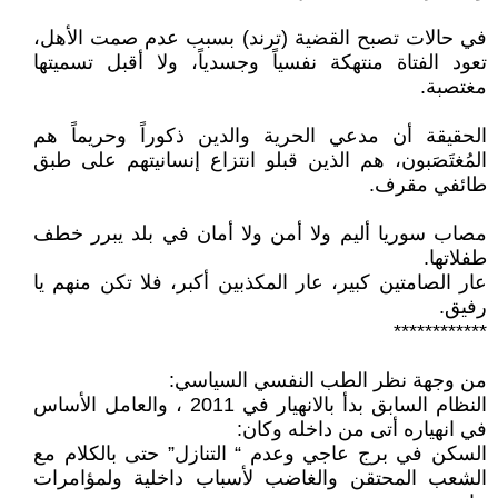
في حالات تصبح القضية (ترند) بسبب عدم صمت الأهل،
تعود الفتاة منتهكة نفسياً وجسدياً، ولا أقبل تسميتها
مغتصبة.
الحقيقة أن مدعي الحرية والدين ذكوراً وحريماً هم
المُغتَصَبون، هم الذين قبلو انتزاع إنسانيتهم على طبق
طائفي مقرف.
مصاب سوريا أليم ولا أمن ولا أمان في بلد يبرر خطف
طفلاتها.
عار الصامتين كبير، عار المكذبين أكبر، فلا تكن منهم يا
رفيق.
************
من وجهة نظر الطب النفسي السياسي:
النظام السابق بدأ بالانهيار في 2011 ، والعامل الأساس
في انهياره أتى من داخله وكان:
السكن في برج عاجي وعدم “ التنازل” حتى بالكلام مع
الشعب المحتقن والغاضب لأسباب داخلية ولمؤامرات