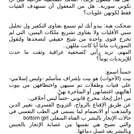
تكوني سورية.. هل من المعقول أن تستهدف الفتيات
فقط لكونهن علويات؟
ضحكت هبة: يبدو أنك لم تسمع بفتاوى التكفير ول تحليل
سبي الأقليات ولا بفتاوى تشريع ملكات اليمين، التي لم
تخرج فتوى واحدة من شيخ حقيقي لتضحدها ولتقول
السوريات بناتنا أيا كانت مللهن..
المهم، تريد رأيي كصحفية عراقية وثقت ما حدث
للإيزيديات يوماً؟
حسناً اسمع:
بيت (الأخوات) هو بيت بإشراف متأسلم -وليس إسلامي-
على فتيات وطفلات تم سبيهن واختطافهن من بيوت
أهاليهم، اغتصابهن أو المتاجرة بهنّ.
من أجل إيجاد مخرج قانوني -حتماً ليس أخلاقي..
عن طريق الإقناع بالزواج، التزويج القسري، تغيير الدين
والمذهب أو الانضمام لما يسمى في الطب النفسي في
حالات الإتجار بالبشر ب الفتاة السفلى bottom girl
والتي تصبح هي نفسها من عصابة الإتجار بالجنس
وبالبشر بعد غسل دماغها.