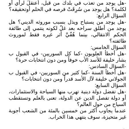
-هل يوجد من تعذب في بلدك من قبل، اُعتقلَ لرأي أو
لكلمة؟ هل يوجد من سُرِقَتْ فرصه في الحلم أوتحقيقه؟
السؤال الرابع:
-هل يوجد من يستباح ويذل بسبب موروثه الديني؟ هل
يوجد من أطلق سراحه بعد غلّ لكونه ينتمي إلى طائفة
الحكم الانتقالي، بينما هُفّيَّ أثر غيره فقط لموروث
طائفته؟
السؤال الخامس:
-هل أخطأ العلويون -كما كل السوريين- في القبول ب
بشار خليفة للأسد الأب خوفاً ومن دون انتخابات حرة؟
-السؤال السادس:
-هل أخطأ السنة -كما كثير من السوريين- في القبول ب
الجولاني خليفة لآل الأسد قدراً ومن دون انتخابات؟
السؤال السابع:
-هل تفضل دولة دينية تهرب منها السياحة والاستثمارات،
أو دولة تفصل الدين عن الدولة، تعنى بالعلم وتستقطب
السياح من حول العالم؟
عندما يجاوب أكثر من خمسين بالمئة من الشعب أجوبة
غير متحيزة، سوف ينتهي هذا الخراب.