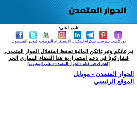
تابعونا على:
بودكاست
بنترست
تيلكرام
لينكدإن
الانستغرام
اليوتيوب
التويتر
الفيسبوك
تبرعاتكم وتبرعاتكن المالية تحفظ استقلال الحوار المتمدن،
فشاركونا في دعم استمرارية هذا الفضاء اليساري الحر
[اشترك في قناة ‫«الحوار المتمدن» على اليوتيوب]
الحوار المتمدن - موبايل
الموقع الرئيسي