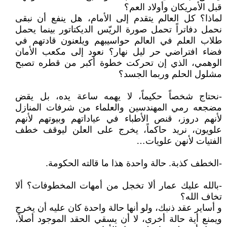
قبل الأمريكان وأولاد العم؟
لماذا؟ كل العالم يتقدم إلى الأمام، هل ينفع أن نبقى
نحمل دفاتراً تحمل صورة الريّس الديكتاتور بينما يحمل
طلاب العلم في العالم حواسيبهم ويلعنون قادتهم في
فضاء افتراضي حر ليل نهار؟ نعود إلى مكعب الأمان
الوهمي، الذي إن تحركت خطوة أكبر من قطره تصبح
مشلول الحلم وربما الجسد؟
-نحتاج شخصاً حكيماً، لا يهمه ساعة يده، بل يقض
مضجعه رمي المهندسين والعلماء من شرفات المنازل
لأنهم دروز، قنص الأطباء في عياداتهم وبيوتهم لأنهم
علويون، نريد حاكماً، يخرج على العلن ليوقف خطف
الفتيات لأنهن علويات…
-الخطف كذبة. حالة واحدة هذا ما قالته الحكومة.
-بالله عليك عمار ألا تخجل من أمهات المخطوفات؟ ألا
تخاف الله؟
و أساير عقد ذنبك، ولو أنها حالة واحدة كان عليه أن يخرج
ويمنع أية حالة أخرى، لا أن يسقي الحقد الموجود أصلاً،