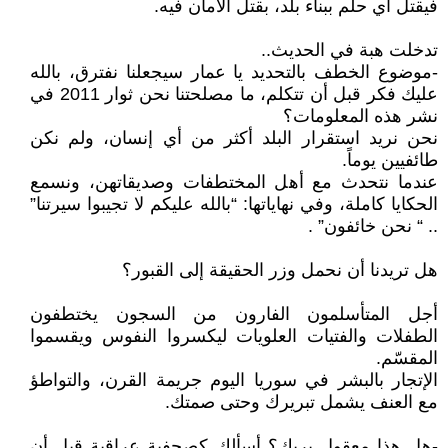
فيقتل أي حلم ببناء بلد، بقتل الأمان فيه.
تدخلت هبة في الحديث..
-موضوع الخطف بالتحديد يا عمار سيجعلنا نفترق، بالله
عليك فكر قبل أن تتكلم، ما مصلحتنا نحن ثوار 2011 في
نشر هذه المعلومات؟
نحن نريد استقرار البلد أكثر من أي إنسان، ولم نكن
طائفيين يوماً.
عندما نتحدث مع أهل المختطفات وصديقاتهن، ونسمع
الحكايا كاملة، وفي نهاياتها: “بالله عليكم لا تجيبوا سيرتنا”
.. “ نحن خائفون” .
هل تريدنا أن نحمل وزر الحقيقة إلى القبور؟
أجل المتأسلمون الفارون من السجون يختطفون
الطفلات والفتيات العلويات ليكسروا النفوس ويقسموا
المقسّم.
الإتجار بالبشر في سوريا اليوم جريمة القرن، والتواطؤ
مع العنف يشمل تبريرك وحتى صمتك.
-هل هذا معقول بربك؟ أسألك كصحفية عراقية قبل أن