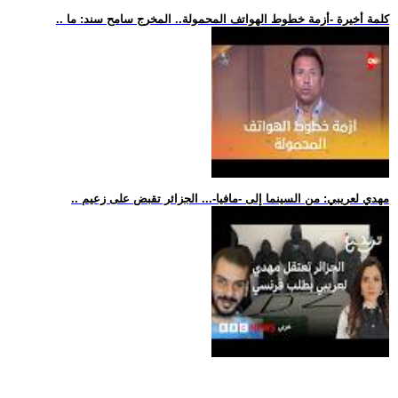
.. كلمة أخيرة -أزمة خطوط الهواتف المحمولة.. المخرج سامح سند: ما
.. مهدي لعريبي: من السينما إلى -مافيا-... الجزائر تقبض على زعيم