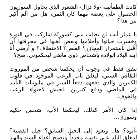
كانت الطمأنينة -ولا تزال- الشعور الذي يحاول السوريون
الحصول على بعضه مهما كان الثمن، هل من ألم أكبر
من هذا؟
يا عمار أنت لن تطلب مني كسوريّة شاركت في الثورة
وخسرت حياتها وأحلامها وبعض أهلها في محرقتها أن
أقبل باستمرار المجازر؟ القنص؟ الاختطاف؟ و أرضى أنا
ابنة البلاد الولادة بأشخاص ذوي ماضي ليحكموني، صح؟
نتفق فقط في وجوب أن يحكمنا شخص من الموروث
الثقافي السني، ليغلق باب الرعب الموجود في قلوب
الكثيرين والذي دفعهم دفعاً للسير في مليونيات التأييد
في الماضي ودفع كثيرين للجيش لاحتواء الرعب
والخوف.
إذا كان الأمر كذلك، ليحكمنا الأب، شخص حكيم
وسوري…
-أبوه؟ ها.. ونعود إلى الجيل السابق؟ جيل القضية؟
لينغلق البلد على نفسه مجدداً ونصبح أعداء السند والهند