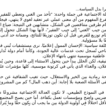
يرا بدل السياسة...
 الاجتماعية في جملة واحدة: “تأخذ من الغني وتعطي للفقير”،
ن يفرغ المفهوم من أي معنى عملي عبر تعقيد لغوي لا ينتهي، ف
أمام طرفين متناقضين في الشكل، متشابهين في النتيجة: ضياع ا
جيب “الغني” إلى جيب “الفقير”، لأنها بهذا الشكل تتحول إلى
م توزيع للفرص قبل أن تكون توزيعًا للنتائج، وضمانة حد أدنى 
ا بلا مسؤولية.
فة سياسية: الإحسان الممول إعلاميًا. نرى مستشفيات تُبنى في ا
حي تُسجل تحت عدسات عالية الجودة، وكأننا أمام دولة تُدار 
فية موسمية تنتهي بانتهاء الإعلان.
ية، لكن الخلل يبدأ حين يتحول الاستثناء إلى قاعدة، وحين يُس
علان، والغذاء الذي يأتي في كرتونة موسمية، كلها مؤشرات على
مادية بين الخير والاستغلال، حيث تغيب الشفافية عن حجم 
بقى الأسئلة الصعبة بلا إجابة: أين ذهب المال؟ كم من المشروع
 النموذج الطبيعي، لا تكون العدالة الاجتماعية مشروعًا دعا
ضريبي واضح ومؤسسات تعمل بكفاءة. أما حين يصبح المجتمع المد
أقل اختلالًا في أولوية الدولة بين ما يجب أن يكون حقًا وما يُت