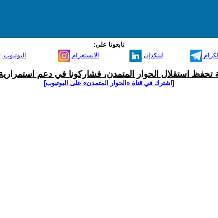
تابعونا على:
لكرام
لينكدإن
الانستغرام
اليوتيوب
ية تحفظ استقلال الحوار المتمدن، فشاركونا في دعم استمرارية 
[اشترك في قناة ‫«الحوار المتمدن» على اليوتيوب]