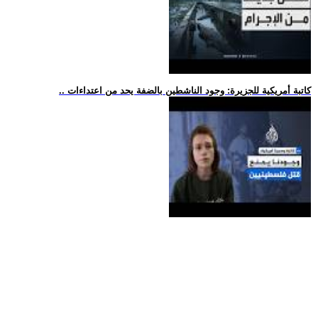
.. كاتبة أمريكية للجزيرة: وجود الناشطين بالضفة يحد من اعتداءات