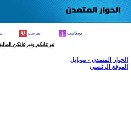
بودكاست
بنترست
تي
تبرعاتكم وتبرعاتكن المال
الحوار المتمدن - موبايل
الموقع الرئيسي