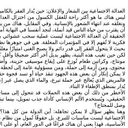
العدالة الاجتماعية بين الشعار والإعلان: حين يُدار الفقر بالكام
ليس هناك ما هو أكثر راحة للعقل الكسول من اختزال العدالة
ونغلقه عند انتهاء الشعور بالإنسانية. وفي المقابل، هناك م
أن يقترب من حياة الناس قيد أنملة، لنجد أنفسنا في النهاية 
الحقيقة أن العدالة الاجتماعية ليست عملية سحب عشوائي من 
فكرية لا تُفهم إلا في المؤتمرات المغلقة. هي في جوهرها نظا
بحيث لا يتحول الفقر إلى قدر دائم ولا يصبح الغنى امتيازًا مغلقً
لكن حين تغيب هذه البنية، يظهر بديل آخر أكثر ضجيجًا وأقل كل
مونتاج، وكراتين طعام تُوزع على إيقاع موسيقى حزينة، وأضا
محتوى، ومن أزمة إلى حملة، ومن مسؤولية عامة إلى لحظة عاط
لا يمكن إنكار أن بعض هذه الجهود تنقذ حياة أو تسد فجوة حقيق
فالمريض الذي يُعالج عبر حملة تبرع، والماء الذي يصل عبر إ
يُدار بمنطق الإطفاء لا البناء.
الأخطر من ذلك أن بعض هذه الحملات قد تتحول إلى مساحة ر
الحقيقي، ويُستخدم الألم الإنساني كأداة جذب تمويل، بينما ت
وصل للمحتاج؟
وهنا يظهر سؤال لا يمكن تجاهله: أين الدولة من كل هذا؟ في
الاجتماعية ليست مناسبات للتبرع، بل حقوقًا تُمول من نظام 
الأساسية، فهذا يعني أن هناك فراغًا في الدور العام، أو على ال