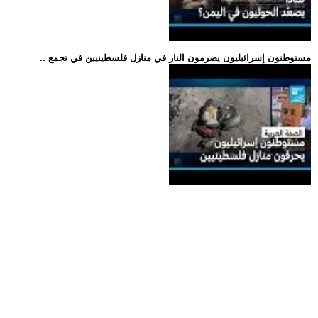
.. مستوطنون إسرائيليون يضرمون النار في منازل فلسطينيين في تجمع