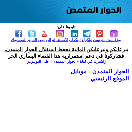
تابعونا على:
بودكاست
بنترست
تيلكرام
لينكدإن
الانستغرام
اليوتيوب
التويتر
الفيسبوك
تبرعاتكم وتبرعاتكن المالية تحفظ استقلال الحوار المتمدن،
فشاركونا في دعم استمرارية هذا الفضاء اليساري الحر
[اشترك في قناة ‫«الحوار المتمدن» على اليوتيوب]
الحوار المتمدن - موبايل
الموقع الرئيسي