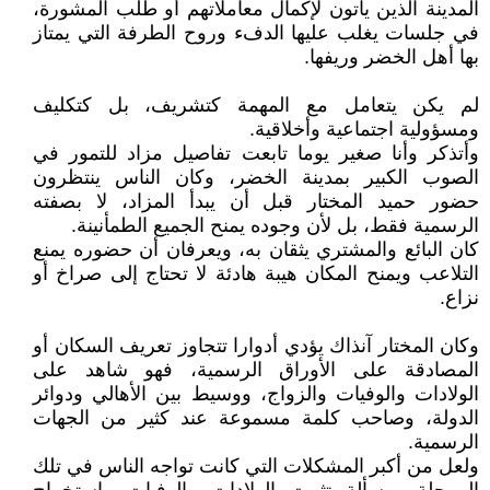
المدينة الذين يأتون لإكمال معاملاتهم أو طلب المشورة،
في جلسات يغلب عليها الدفء وروح الطرفة التي يمتاز
بها أهل الخضر وريفها.
لم يكن يتعامل مع المهمة كتشريف، بل كتكليف
ومسؤولية اجتماعية وأخلاقية.
وأتذكر وأنا صغير يوما تابعت تفاصيل مزاد للتمور في
الصوب الكبير بمدينة الخضر، وكان الناس ينتظرون
حضور حميد المختار قبل أن يبدأ المزاد، لا بصفته
الرسمية فقط، بل لأن وجوده يمنح الجميع الطمأنينة.
كان البائع والمشتري يثقان به، ويعرفان أن حضوره يمنع
التلاعب ويمنح المكان هيبة هادئة لا تحتاج إلى صراخ أو
نزاع.
وكان المختار آنذاك يؤدي أدوارا تتجاوز تعريف السكان أو
المصادقة على الأوراق الرسمية، فهو شاهد على
الولادات والوفيات والزواج، ووسيط بين الأهالي ودوائر
الدولة، وصاحب كلمة مسموعة عند كثير من الجهات
الرسمية.
ولعل من أكبر المشكلات التي كانت تواجه الناس في تلك