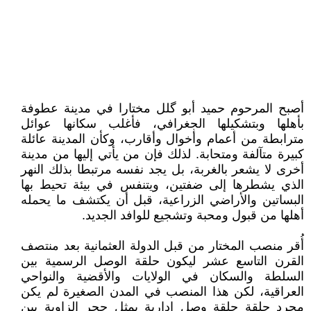
أصبح المرحوم حميد أبو گلل مختارا في مدينة عطوفة
بأهلها وبتشكيلها الجغرافي، فأغلب سكانها عوائل
مترابطة من أعمام وأخوال وأقارب، وكأن المدينة عائلة
كبيرة متآلفة ومتحابة. لذلك فإن من يأتي إليها من مدينة
أخرى لا يشعر بالغربة، بل يجد نفسه مرتبطا بذلك النهر
الذي يشطرها إلى ضفتين، ويتنفس في بيئة تحيط بها
البساتين والأراضي الزراعية، قبل أن يكتشف ما يحمله
أهلها من قبول ومحبة وتشجيع للوافد الجديد.
أُقر منصب المختار من قبل الدولة العثمانية بعد منتصف
القرن التاسع عشر ليكون حلقة الوصل الرسمية بين
السلطة والسكان في الولايات والأقضية والنواحي
العراقية، لكن هذا المنصب في المدن الصغيرة لم يكن
مجرد حلقة حلقة وصل إدارية يمثل حجر الزاوية بين