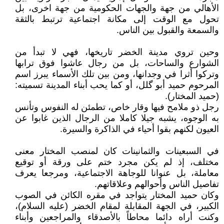
الأهالي من جهة والجهات الحكومية من جهة اخرى، بل
تحول مع الوقت إلى مكانة اجتماعية ترتبط بالثقة
والسمعة والقبول بين الناس.
وحين تروي مدينة الخضر تاريخها، فهي لا تبدأ من
الشوارع والساحات، بل من رجال عاشوا فوق ترابها
وتركوا أثرا في وجدانها، ومن بين تلك الأسماء يبرز اسم
المرحوم حميد أبو گلل، أو كما يحب أبناء المدينة تسميته:
(حميد المختار).
رجل ذو ملامح فيها وقار خاص، تطمئن له النفوس وتأنس
به الوجوه، يشبه جيلا كاملا من الرجال الذين غابوا عن
العيون لكنهم بقوا أحياء في الذاكرة والسيرة.
في السبعينات والثمانينات كان لمنصب المختار معنى
مختلف، إذ لم يكن مجرد ختم على ورقة أو توقيع
معاملة، بل عنوانا للوجاهة الاجتماعية، ومرجعا يعرف
تفاصيل الناس وأحوالهم وعلاقاتهم.
وكان حميد المختار يتواجد في مقره الكائن في الصوب
الكبير، في الجهة المقابلة لمقام الخضر (عليه السلام)،
وكنت أراه دائما محاطاً بالأصدقاء والمراجعين وأبناء