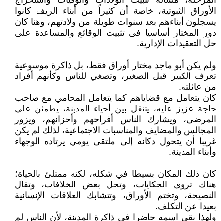
المرحلة، مسألة تثبيت الولادات والوفيات واستخراج
الأوراق الثبوتية، خاصة أن كثيراً من أبناء الريف كانوا
يسجلون أبناءهم بعد سنوات طويلة من ولادتهم، وهنا كان
دور المختار أساسيا في تثبيت الوقائع والمساعدة على
حل التعقيدات الإدارية.
ولم يكن أبو ماجد مختار أوراق فقط، بل ذاكرة موسوعية
تعرف الكبير قبل الصغير، وتصغي للناس وكأنهم أفراد
من عائلته.
كان يتعامل مع قضاياهم كما يتعامل المحامي مع صاحب
حاجة عزيز عليه، يتنقل بين أحياء المدينة، يطمئن على
المرضى، ويشارك الناس أفراحهم وأحزانهم، ويزور
المجالس والمضايف والمناسبات الاجتماعية، لذلك لم يكن
غريبا أن يتحول دكانه إلى ملتقى يومي يرتاده الوجهاء
وأبناء المدينة.
كان ذلك المكان بسيطا في شكله، لكنه ممتلئ بالحياة؛
هناك تروى الحكايات، وتحل بعض الخلافات، وتقال
النصيحة، وتختم الأوراق، وتتشابك العلاقات الإنسانية
بعيدا عن التكلف.
ولهذا بقي اسمه حاضرا في ذاكرة المدينة، لأن الناس لم