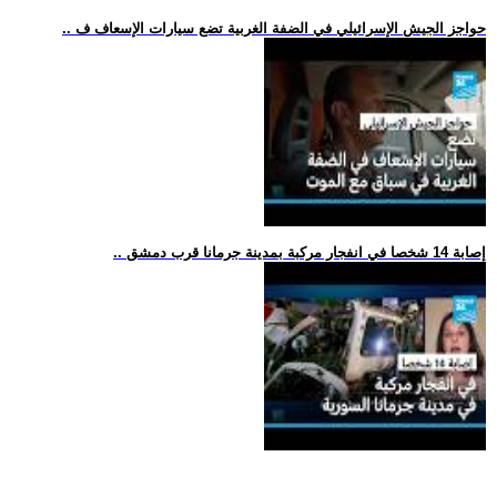
.. حواجز الجيش الإسرائيلي في الضفة الغربية تضع سيارات الإسعاف ف
.. إصابة 14 شخصا في انفجار مركبة بمدينة جرمانا قرب دمشق