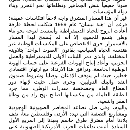
صوتاً حقيقياً لنبض الجماهير وتطلعاتها نحو التحرر وبناء
دولة المؤسسات.
​غير أن هذا المسار المشرق واجه لاحقاً انتكاسات عميقة؛
فرغم أن "هبة نيسان" عام 1989 شكلت لحظة فارقة
أعادت الروح للحياة الديمقراطية وأسست لتوجه نحو بناء
وطن يتسع للجميع، إلا أنه لم يُسمح لهذا المسار
بالاستمرار. جرى الانقضاض على المكتسبات الوطنية عبر
هندسة الحياة السياسية بقانون "الصوت الواحد" بتلاوينه
المختلفة، والذي دمر اللبنات الأولى للديمقراطية والعمل
الحزبي، وأعاد إنتاج الهويات الفرعية على حساب الهوية
الوطنية الجامعة. وترافق هذا الارتداد مع ارتهان اقتصادي
خطير، حيث لم يتوقف الإذعان لوصايا وشروط صندوق
النقد والبنك الدوليين، وجرى عمل حثيث لإنهاء دور
القطاع العام وخصخصة مقدرات الوطن، مما جرد
الطبقة العاملة من مكتسباتها لصالح نهج زاد من وطأة
الفقر والتبعية.
​واليوم، وفي ظل تصاعد المخاطر الصهيونية الوجودية
ومشاريع التصفية التي تهدد الأردن وفلسطين معاً، تقف
بلادنا أمام مفترق طرق حاسم يعيدنا إلى المربع الأول
للسيادة. أثبتت تداعيات الحرب الأمريكية الصهيونية على