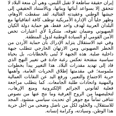
إيران حقيقة ساطعة لا تقبل اللبس، وهي أن منعة البلاد لا
تتحقق إلا بسواعد أبنائها وبناتها، وبالاستناد الحقيقي إلى
جيشها الوطني وعقيدته القتالية. لقد سقطت الأوهام،
وظهر جلياً أن الإدارة الأمريكية توظف كافة اتفاقياتها مع
البلدان العربية لهدف واحد فقط، هو حماية دولة الكيان
الصهيوني وضمان تفوقه، متنكرةً لأي اعتبارات تخص
الأمن القومي أو السيادة الوطنية لدول المنطقة.
​وفي عيد الاستقلال يتزايد الإدراك بأن حماية الأردن من
الخطر الصهيوني ومن الارتهان الخارجي تتطلب جبهة
داخلية صلبة. هذه الجبهة لا تُبنى بالخطابات، بل بحياة
سياسية منفتحة تعكس رغبة جادة في تغيير النهج الذي
قاد إلى تهديد مقدرات البلاد. هذا التغيير يبدأ بخطوات
ملموسة؛ في مقدمتها إطلاق الحريات العامة، وأهمها
حرية الاجتماع والتعبير، ورفع اليد عن النقابات العمالية
والمهنية واتحادات طلبة الجامعات. كما يتطلب مراجعة
فعلية لقانوني الجرائم الإلكترونية ومنع الإرهاب،
لتخليصهما من الروح العرفية وما نتج عنها من نصوص
تتنافى تماماً مع جوهر أي تحديث سياسي منشود. المجد
للاستقلال، والخلود لكل من ناضل وضحى من أجل حرية
هذا الوطن، وسيادته، وكرامة إنسانه.