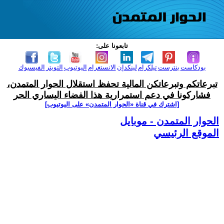
تابعونا على:
بودكاست
بنترست
تيلكرام
لينكدإن
الانستغرام
اليوتيوب
التويتر
الفيسبوك
تبرعاتكم وتبرعاتكن المالية تحفظ استقلال الحوار المتمدن،
فشاركونا في دعم استمرارية هذا الفضاء اليساري الحر
[اشترك في قناة ‫«الحوار المتمدن» على اليوتيوب]
الحوار المتمدن - موبايل
الموقع الرئيسي