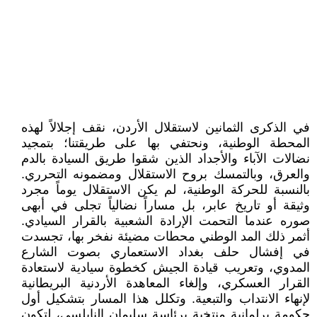
في الذكرى الثمانين لاستقلال الأردن، نقف إجلالاً لهذه
المحطة الوطنية، ونحتفي بها على طريقتنا؛ بتمجيد
نضالات الآباء والأجداد الذين شقوا طريق السيادة بالدم
والعرق، وبالتمسك بروح الاستقلال ومضمونه التحرري.
بالنسبة للحركة الوطنية، لم يكن الاستقلال يوماً مجرد
وثيقة أو تاريخ عابر، بل مساراً نضالياً تجلى في أبهى
صوره عندما التحمت الإرادة الشعبية بالقرار السيادي.
أثمر ذلك المد الوطني محطات مضيئة نفخر بها، تجسدت
في إفشال حلف بغداد الاستعماري بصوت الشارع
المدوي، وتعريب قيادة الجيش كخطوة سيادية لاستعادة
القرار العسكري، وإلغاء المعاهدة الأردنية البريطانية
لإنهاء الانتداب والتبعية. وتكلل هذا المسار بتشكيل أول
حكومة برلمانية منتخبة برئاسة سليمان النابلسي، لتكون