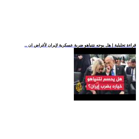
.. قراءة تحليلية | هل يوجه نتنياهو ضربة عسكرية لإيران لأغراض ان