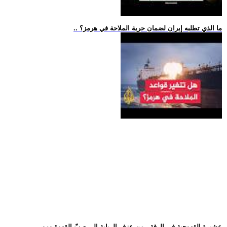
.. ما الذي تطلبه إيران لضمان حرية الملاحة في هرمز؟
.. عشيرة القهوچية في الرقة.. من عزف الربابة إلى صبّ القهوة ومور