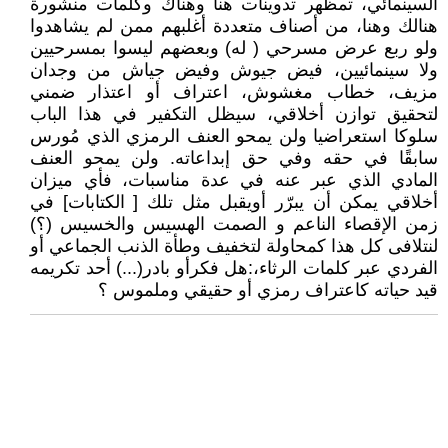
السينمائي، تمظهر تدوينات هنا وهناك وكلمات منشورة
هنالك وهنا، من أصناف متعددة أغلبهم ممن لم يشاهدوا
ولو ربع عرض مسرحي ( له) وبعضهم ليسوا بمسرحيين
ولا سينمائيين، فيض جيوش وفيض جياش من وجدان
مزيف، خطاب مغشوش، اعتراف أو اعتذار ضمني
لتحقيق توازن أخلاقي، سيظل التكفير في هذا الباب
سلوكا استعراضيا ولن يمحو العنف الرمزي الذي مُورس
سابقًا في حقه وفي حق إبداعاته. ولن يمحو العنف
المادي الذي عبر عنه في عدة مناسبات، فأي ميزان
أخلاقي يمكن أن يبرّر أويقبل مثل تلك [ الكتابات] في
زمن الإقصاء الناعم و الصمت الهسيس والخسيس (؟)
لنتلافى كل هذا كمحاولة لتخفيف وطأة الذنب الجماعي أو
الفردي عبر كلمات الرثاء،:هل فكرأو بادر(...) أحد تكريمه
قيد حياته كاعتراف رمزي أو حقيقي وملموس ؟