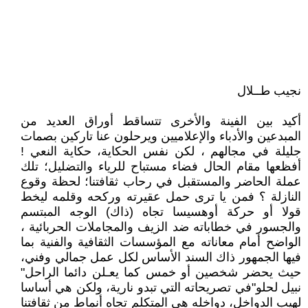
نجيب طــلال
أكيد بين الفينة والأخرى تتساقط أوراق العديد من
المبدعين والأدباء والإعلاميين ويرحلون عنا تاركين بصمات
جليلة في مجالهم ، لكن نفس الحكاية، حكاية النعي !
أفظعھا مقام الحال فضاء مستباح للرياء والتضليل؛ تلك
عملة الحاضر والمستقبل في رحاب ثقافتنا؛ لحظة وقوع
النازلة ؟ فمن يا ترى حمل عقيرته وركحه وقلمه ليخط
قولا أو حركة أوھسيسا تجاه (ذاك) الوجه المبتسم
والجسور في خطاباته ضد الزيف والمجاملات الحربائية ،
الواضح أمام معاناته مع المؤسسات الثقافية والفنية بما
فيها الجمهور ذاك السند الأساس لكل عمل جمالي وفني،
حيث يحضر شخصين أو خمس كما يعـلن دائما الراحل"
نبيل لحلو"في تصريحاته التي تبدو نارية، ولكن هي أساسا
لهيب الدواخل، دواخله هي المتكلم تجاه أنماط من ثقافتنا