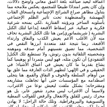
أعماقه ليعيد صياغته بلغة أعمق معاني وأوضح دلالات،
وإن كان يعتبر امتدادًا طبيعيًا للمجتمع، يعكس ملامحه مما
يتناول مظاهر صراع الشرائح الإجتماعية وانسحاق الفئات
المهمشة والمضطهدة تحت تأثير الظلم الإجتماعي
بأسلوبه الساخر وبرؤيته الفنتازية ،لكي يمنحه شرعية
فكرية و جمالية. عبر إسقاط الأقنعة إبداعيا لتلك الكتل
البشرية ( شريشماتوري)من هنا تلك الكتل البشرية تخاف
منه لأن الأغلب الأعم يعيش الكذب والنفاق وارتداء
الأقنعة، ربما نتيجة عقد متعددة أبرزها النقص في
الشخصية، مما تضيق نفسيتهم أمام صدقه وموهبته
وشخصيته التلقائية بدون رتوش، ولا تستطيع تلك الكتل(
القنفودي) أن تكون مثله، فهو ليس متمردا أو بوهيميا كما
يشاع بقدرما ما كان يعيش في أعماق الأشياء؛ في
الحقيقي و في الإلهي؛ لتطهير الذات العارفة مما علق بها
من أوهام. السلطة والخوف و النفاق والقمع. هنا يتجلى
اصطدامه مع المؤسسات حتى أنها تجاهلت مشاريعه
ومقترحاته؛ بشكل ملفت ليعيش نوعا من الاغتراب،
ولاسيما أن الاغتراب ليس مجرد شعور عابر، بل هو
محرك رئيس للقلق والانفعال والرفض للقوالب النمطية
والتسويفية والبيروقراطية. وتلك حالة الراحل؛ لا يهادن
أحـدا. لكن مظهر الإغترب كان بإمكانه أن ينفك لو كان