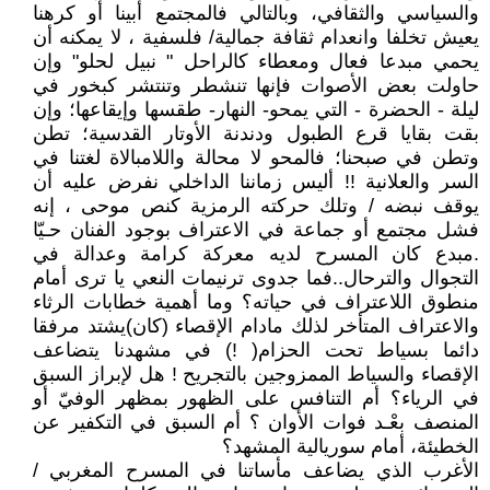
والسياسي والثقافي، وبالتالي فالمجتمع أبينا أو كرهنا
يعيش تخلفا وانعدام ثقافة جمالية/ فلسفية ، لا يمكنه أن
يحمي مبدعا فعال ومعطاء كالراحل " نبيل لحلو" وإن
حاولت بعض الأصوات فإنها تنشطر وتنتشر كبخور في
ليلة - الحضرة - التي يمحو- النھار- طقسھا وإيقاعھا؛ وإن
بقت بقايا قرع الطبول ودندنة الأوتار القدسية؛ تطن
وتطن في صبحنا؛ فالمحو لا محالة واللامبالاة لغتنا في
السر والعلانية !! أليس زماننا الداخلي نفرض عليه أن
يوقف نبضه / وتلك حركته الرمزية كنص موحى ، إنه
فشل مجتمع أو جماعة في الاعتراف بوجود الفنان حـيّا
.مبدع كان المسرح لديه معركة كرامة وعدالة في
التجوال والترحال..فما جدوى ترنيمات النعي يا ترى أمام
منطوق اللاعتراف في حياته؟ وما أهمية خطابات الرثاء
والاعتراف المتأخر لذلك مادام الإقصاء (كان)يشتد مرفقا
دائما بسياط تحت الحزام( !) في مشهدنا يتضاعف
الإقصاء والسياط الممزوجين بالتجريح ! هل لإبراز السبق
في الرياء؟ أم التنافس على الظهور بمظهر الوفيّ أو
المنصف بعْـد فوات الأوان ؟ أم السبق في التكفير عن
الخطيئة، أمام سوريالية المشهد؟
الأغرب الذي يضاعف مأساتنا في المسرح المغربي /