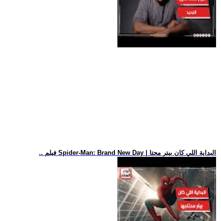
.. فيلم Spider-Man: Brand New Day | البداية اللي كان بيتر محتا