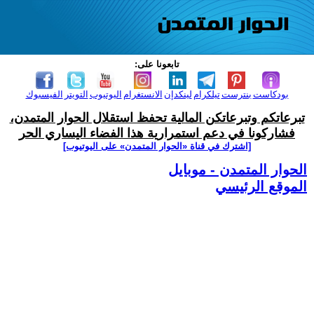
تابعونا على:
بودكاست
بنترست
تيلكرام
لينكدإن
الانستغرام
اليوتيوب
التويتر
الفيسبوك
تبرعاتكم وتبرعاتكن المالية تحفظ استقلال الحوار المتمدن،
فشاركونا في دعم استمرارية هذا الفضاء اليساري الحر
[اشترك في قناة ‫«الحوار المتمدن» على اليوتيوب]
الحوار المتمدن - موبايل
الموقع الرئيسي