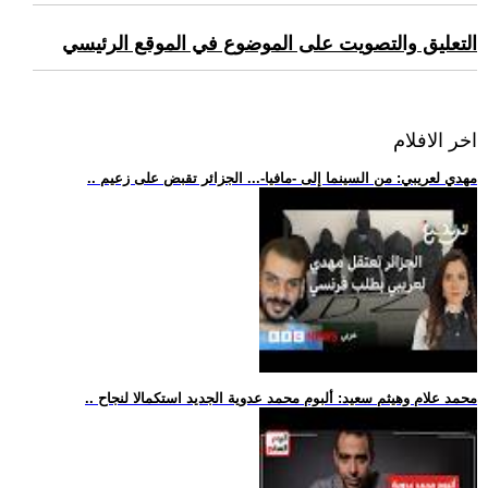
التعليق والتصويت على الموضوع في الموقع الرئيسي
اخر الافلام
.. مهدي لعريبي: من السينما إلى -مافيا-... الجزائر تقبض على زعيم
.. محمد علام وهيثم سعيد: ألبوم محمد عدوية الجديد استكمالا لنجاح