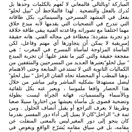
المباركة !وبالتالي فالمعاني لا تُفهم بالكلمات وحدها بل
تُدرك بالفعل والتضحية . لهذا فالملاحظ أن "نبيل لحلو"
يفعل في المشهد المسرحي والسينمائي، بكل طاقاته
التي تندرج في التضحيات التي يقدمها لأنه مبدع خلاق
مهما اختلفنا مع تصوراته وقاعدته الفنية يبقى طاقة خلاقة
ذو تجربة متفردة؛ معطاءة في مجاله الفني. هاته حقيقة
إمبريقية لا يمكن أن يتجاوزها أي مهتم وفاعل، لكن
المأساة المزاوجة لمأساة المسرح في المغرب ؛ هي
مفجعة حقيقة والتي كثير ما نقفز عليها: أن تجربة المبدع
" نبيل لحلو"يعتبرها العـديد من المسرحيين والمثقفين من
الكماليات الثانوية التي لا تستدعي المتابعة وحتى الاهتمام
،وهنا المطب أو المحصلة تجاه الفنان الراحل " نبيل لحلو"
ليضل مستهدفا بشكليه المباشر وغير مباشر من خلال
هذا الحصار واقعا ملموسا ، ويعبر عنه بكل تلقائية
وبالأسماء والمسميات، فهاته الجرأة ليست بطولة
وتضحية قصوى بل مأساة يعيشها من اختاروا سبيلا صعبا
وطريقا لا يعرف التراجع أو يقبل أنصاف الحلول . ومن
ثمة ف" الراحل"كان لا يميل إلى أداء دور المفسر بقدرما
كان ينحو إلى دور المغير.ليس بالمعنى المنفلت عن
مقامه، بل في سياق مقامه يُشرّح الواقع ويغوص في