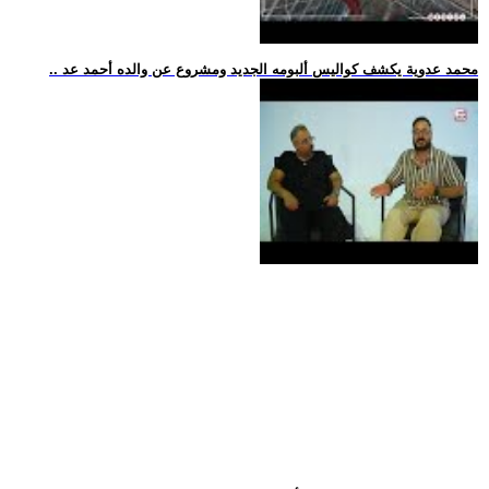
.. محمد عدوية يكشف كواليس ألبومه الجديد ومشروع عن والده أحمد عد