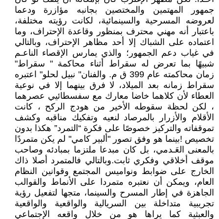
جمهور المهتمين والمختصين بجانبه مؤازرة ودعما
لعروضه المسرحية والسينمائية، لكانت رؤيته مختلفة،
باعتبار أنه مهني محترف بمنظور وقاعدة الإحتراف، وما
اعتماده على الشباك إلا أحد مظاهر الإحتراف، وبالتالي
في غياب دعم الجمهور؛ والذي يمارس الإقصاء الناعـم
شبيهًا بما تعرض له سقراط أثناء محاكمة " سقراط"
زمان محاكمته عام 399 ق م. والفنان" نبيل لحلو" اعتبره
سقراط زمانه بعد الميلاد، لا فرق بينهما إلا في نوعية
العطاء لأن كلاهما خاضا معارك مع سفسطائيي عصرهما
، لكن لحظة سقوطه الأخير من هودج الركح ، كانت
الأقلام والأزرار بالمرصاد لنعيه وتفكيك مناقبه وكشف
تموقفاته والتركيز خصوصًا على فكرة “التمرد” هكذا بدون
تخصيص !بينما هو وفق تصور "ألبير كامي" لم يكن متمردًا
بالمعنى العَـدمي، بل كان مبدعا ملتزما بمبادئه وصاحب
موقف أخلاقي وفكري ثابت.وبالتالي فالمتمرد أصلا ذاك
الخارج على ضوابط ونواميس المجتمع وقوانين النظام
العام، ويمكن أن نعتبره متمردا على الأنماط والقوالب
الجاهزة في إطار المسرح والسينما، متجها لتفعيل رؤية
تجريبية متداخلة بين السريالية والواقعية والواقعية
والعبثية كما يراها هو من خلال واقعه الإجتماعي