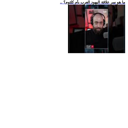
.. ما هو سر علاقة اليهود العرب بأم كلثوم؟