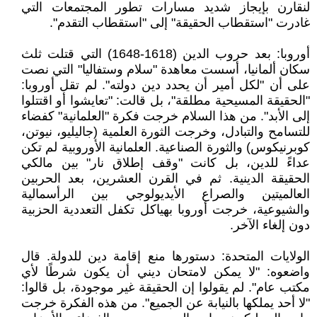
لنقارن بإيجاز شديد مسارات تطور المجتمعات التي
غادرت "استقطاب الحقيقة" إلى "استقطاب التقدم".
أوروبا: بعد حروب الدين (1618-1648) التي قتلت ثلث
سكان ألمانيا، أسست معاهدة "سلام وستفاليا" التي نصت
على أن "لكل أمير أن يحدد دين دولته". لم تقل أوروبا:
"الحقيقة المسيحية مطلقة"، بل قالت: "تعايشوا أو اقتتلوا
إلى الأبد". من هذا السلام خرجت فكرة "العلمانية" كفضاء
للتسامح والتبادل، وخرجت الثورة العلمية (جاليليو، نيوتن،
كوبرنيكوس) والثورة الصناعية. العلمانية الأوروبية لم تكن
عداءً للدين، بل كانت "وقف إطلاق نار" بين مالكي
الحقيقة الدينية. ثم في القرن العشرين، بعد الحربين
العالميتين والصراع الأيديولوجي بين الرأسمالية
والشيوعية، خرجت أوروبا بهياكل تكفل التعددية الحزبية
دون إلغاء الآخر.
الولايات المتحدة: دستورها منع إقامة دين للدولة. قال
واضعوه: "لا يمكن لامتحان ديني أن يكون شرطًا لأي
مكتب عام". لم يقولوا إن الحقيقة غير موجودة، بل قالوا:
"لا أحد يملكها بالنيابة عن الجميع". من هذه الفكرة خرجت