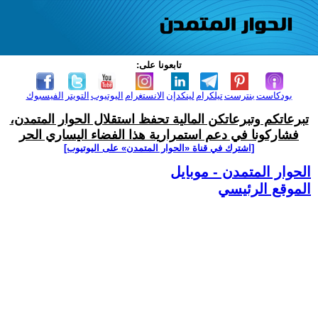
تابعونا على:
بودكاست
بنترست
تيلكرام
لينكدإن
الانستغرام
اليوتيوب
التويتر
الفيسبوك
تبرعاتكم وتبرعاتكن المالية تحفظ استقلال الحوار المتمدن،
فشاركونا في دعم استمرارية هذا الفضاء اليساري الحر
[اشترك في قناة ‫«الحوار المتمدن» على اليوتيوب]
الحوار المتمدن - موبايل
الموقع الرئيسي