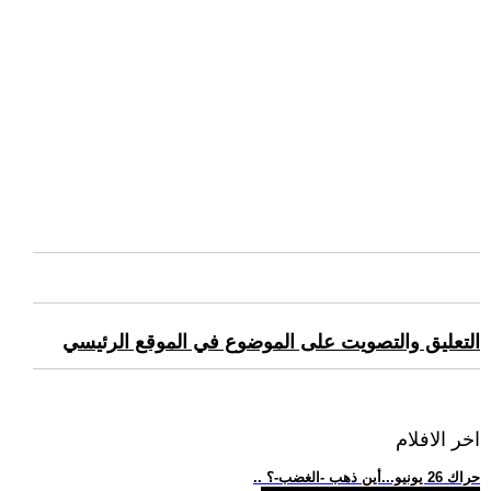
التعليق والتصويت على الموضوع في الموقع الرئيسي
اخر الافلام
.. حراك 26 يونيو...أين ذهب -الغضب-؟