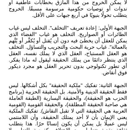
لا يمكن الخروج من هذا المأزق بخطابات عاطفية أو
ندوات أو توصيات حكومية مرسومة مسبقًا. الخروج
يتطلب تحولًا بنيويًا في أربع جبهات على الأقل.
الجبهة الأولى: إعادة تعريف "التخلف". التخلف ليس غياب
الطائرات أو الصواريخ. التخلف هو غياب "الفضاء الذي
يمكن للعقل أن يخطئ فيه دون أن يُقتل أو يُكفَّر أو يُتَّهم
بالعمالة". غياب حرية البحث والتجريب والتساؤل. التخلف
هو العقل المستباح، العقل الذي لا يملك نفسه، العقل
الذي ينتظر دائمًا من يملك الحقيقة ليقول له ماذا يفكر.
أي تطور تكنولوجي بدون تحرير العقل هو مجرد ديكور
فوق أنقاض.
الجبهة الثانية: تفكيك "ملكية الحقيقة" بكل أشكالها. ليس
فقط الحقيقة الدينية والأمنية. بل الحقيقة الحزبية (برنامج
الحزب هو الحقيقة)، والحقيقة اليسارية (الطبقة العاملة
هي صاحبة الحقيقة المطلقة)، والحقيقة القومية (القومية
العربية هي الحقيقة التي لا تقبل النقاش). تفكيك الملكية
يعني الإيمان بأن لا أحد يمتلك الحقيقة، وأن اللامنتمي
ليس عميلًا بل يمكن أن يكون إنسانًا حرًا. هذا يتطلب