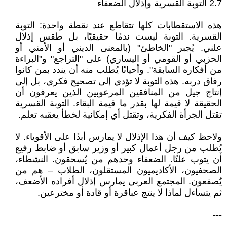
2.7 التوبة القسرية وإذلال الضعفاء
هذه الاستقطابات كلها تتقاطع عند نقطة واحدة: التوبة
القسرية. التوبة ليست ندمًا حقيقيًا، بل طقس إذلال
علني. يُجبر "الخاطئ" (بالمعنى الديني أو الأمني أو
الحزبي أو القومي أو اليساري) على "التراجع" و"البراءة
من أفكاره السابقة". وأحيانًا يُطلب منه أن يندد بمن كانوا
رفاق دربه. هذه التوبة لا تؤدي إلى تصحيح فكري، بل إلى
إنتاج جيل من المنافقين المرعوبين الذين يعرفون أن
الحقيقة لا قيمة لها بقدر ما قيمة البقاء. التوبة القسرية
تقتل الجرأة الفكرية، وتقتل أي إمكانية لخطأ يعقبه تعلم.
ولاحظ كيف أن هذا الإذلال لا يمارس أبدًا على الأقوياء. لا
يُطلب من رجل أعمال كبير أو وزير سابق أو ضابط رفيع
أن يتوب علنًا. الضعفاء وحدهم من يُسحقون. النشطاء،
الصحفيون، الأكاديميون المستقلون، الطلاب – هم من
يُصفعون. المجتمع العربي يمارس إذلال أفراده الأضعف،
ثم يتساءل لماذا لا ينتج عباقرة أو قادة أو مخترعين.
---