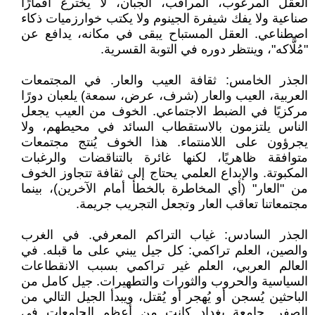
العقل المرعوب، المراقَب، الجبان، لا يخترع أقمارًا
صناعية ولا يفك شيفرة الجينوم ولا يكتب خوارزميات ذكاء
اصطناعي. العقل المستباح يبقى في مكانه، يدافع عن
"مُلَّاكه"، وينتظر دوره في التوبة القسرية.
الجذر الخامس: ثقافة العيب والعار. في المجتمعات
العربية، العيب والعار (شرف، عرض، سمعة) يلعبان دورًا
مركزيًا في الضبط الاجتماعي. الخوف من العيب يجعل
الناس يلتزمون بالاستقطاب السائد في محيطهم، ولا
يجرؤون على اللامنتماء. هذا الخوف يُنتج مجتمعات
متوافقة ظاهريًا، لكنها غائرة بالتناقضات والرغبات
المكبوتة. والإبداع العلمي يحتاج إلى ثقافة تتجاوز الخوف
من "العار" (أي المخاطرة بالخطأ أمام الآخرين)، بينما
مجتمعاتنا تعاقب العار وتجعل التجريب جريمة.
الجذر السادس: غياب التراكم المعرفي. في الغرب
والصين، العلم تراكمي: كل جيل يبني على ما قبله. في
العالم العربي، العلم غير تراكمي بسبب الانقطاعات
السياسية والحروب والثورات والتطهيرات. جيل كامل من
الباحثين يُسجن أو يُهجر أو يُقتل، ويبدأ الجيل التالي من
الصفر. جامعة بغداد كانت من أعظم الجامعات في