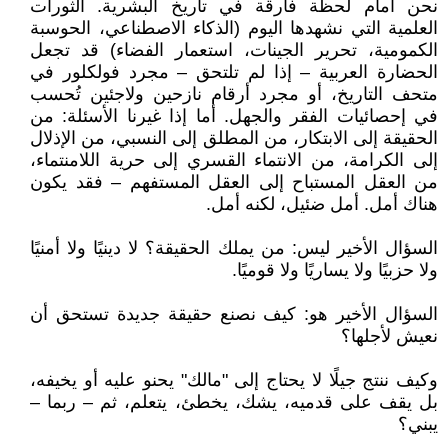
نحن أمام لحظة فارقة في تاريخ البشرية. الثورات
العلمية التي نشهدها اليوم (الذكاء الاصطناعي، الحوسبة
الكمومية، تحرير الجينات، استعمار الفضاء) قد تجعل
الحضارة العربية – إذا لم تلتحق – مجرد فولكلور في
متحف التاريخ، أو مجرد أرقام نازحين ولاجئين تُحسب
في إحصائيات الفقر والجهل. أما إذا غيرنا الأسئلة: من
الحقيقة إلى الابتكار، من المطلق إلى النسبي، من الإذلال
إلى الكرامة، من الانتماء القسري إلى حرية اللامنتماء،
من العقل المستباح إلى العقل المستفهم – فقد يكون
هناك أمل. أمل ضئيل، لكنه أمل.
السؤال الأخير ليس: من يملك الحقيقة؟ لا دينيًا ولا أمنيًا
ولا حزبيًا ولا يساريًا ولا قوميًا.
السؤال الأخير هو: كيف نصنع حقيقة جديدة تستحق أن
نعيش لأجلها؟
وكيف ننتج جيلًا لا يحتاج إلى "مالك" يحنو عليه أو يخيفه،
بل يقف على قدميه، يشك، يخطئ، يتعلم، ثم – ربما –
يبني؟