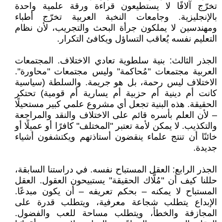
تخرّج آلافًا لا يستطيعون قراءة ورقة علمية واحدة
بالإنجليزية. وجامعات النخبة العربية تخرّج أطباء
ومهندسين لا يملكون جرأة البحث والتجريب، لأن نظام
التعليم نفسه يُعاقب التساؤل ويكافئ التكرار.
الجذر الثالث: بنية سلطوية تعادي الاختلاف. المجتمعات
العربية مجتمعات "مُحاكمة" وليس مجتمعات "محاورة".
الاختلاف ليس رحمة، بل هو جريمة. والسلطة (سياسية
كانت أم دينية أم حزبية أم يسارية أم قومية) تحتكر
الحقيقة. هذه البنية تجعل أي مشروع علمي كبير مستحيلًا
– لأن العلم بأسره قائم على الاختلاف والنقد والمراجعة
والتكذيب. لا يمكن لأمة تعتبر "المختلف" كافرًا أو عميلًا أو
خائنًا أن تنتج علماء ينقضون أستاذتهم ويكتشفون أشياء
جديدة.
الجذر الرابع: العقل المستباح نفسه. في دراستنا السابقة،
حللنا كيف أن "مُلَّاك الحقيقة" يستبيحون العقول. العقل
المستباح لا يمكنه – بحكم تعريفه – أن يكون مبدعًا.
الإبداع يتطلب شجاعة معرفية، ويتطلب قدرة على
المجازفة والخطأ، ويتطلب مساحة للعب والفضول.