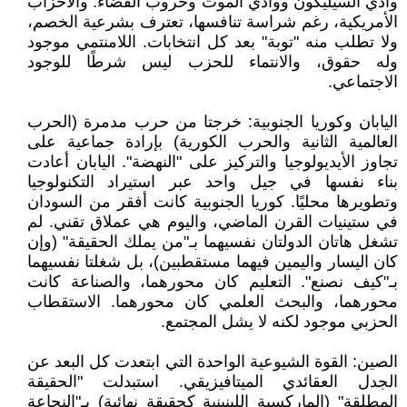
وادي السيليكون ووادي الموت وحروب الفضاء. والأحزاب
الأمريكية، رغم شراسة تنافسها، تعترف بشرعية الخصم،
ولا تطلب منه "توبة" بعد كل انتخابات. اللامنتمي موجود
وله حقوق، والانتماء للحزب ليس شرطًا للوجود
الاجتماعي.
اليابان وكوريا الجنوبية: خرجتا من حرب مدمرة (الحرب
العالمية الثانية والحرب الكورية) بإرادة جماعية على
تجاوز الأيديولوجيا والتركيز على "النهضة". اليابان أعادت
بناء نفسها في جيل واحد عبر استيراد التكنولوجيا
وتطويرها محليًا. كوريا الجنوبية كانت أفقر من السودان
في ستينيات القرن الماضي، واليوم هي عملاق تقني. لم
تشغل هاتان الدولتان نفسيهما بـ"من يملك الحقيقة" (وإن
كان اليسار واليمين فيهما مستقطبين)، بل شغلتا نفسيهما
بـ"كيف نصنع". التعليم كان محورهما، والصناعة كانت
محورهما، والبحث العلمي كان محورهما. الاستقطاب
الحزبي موجود لكنه لا يشل المجتمع.
الصين: القوة الشيوعية الواحدة التي ابتعدت كل البعد عن
الجدل العقائدي الميتافيزيقي. استبدلت "الحقيقة
المطلقة" (الماركسية اللينينية كحقيقة نهائية) بـ"النجاعة