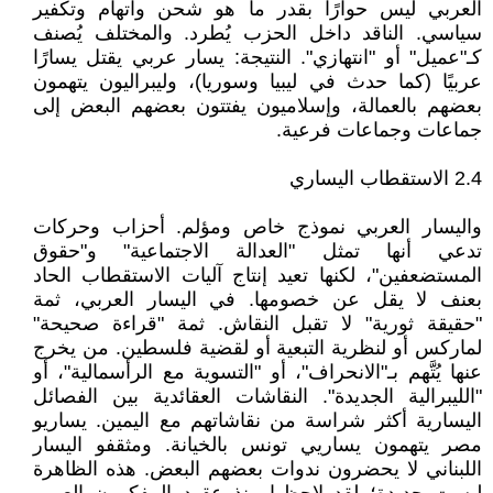
العربي ليس حوارًا بقدر ما هو شحن واتهام وتكفير
سياسي. الناقد داخل الحزب يُطرد. والمختلف يُصنف
كـ"عميل" أو "انتهازي". النتيجة: يسار عربي يقتل يسارًا
عربيًا (كما حدث في ليبيا وسوريا)، وليبراليون يتهمون
بعضهم بالعمالة، وإسلاميون يفتتون بعضهم البعض إلى
جماعات وجماعات فرعية.
2.4 الاستقطاب اليساري
واليسار العربي نموذج خاص ومؤلم. أحزاب وحركات
تدعي أنها تمثل "العدالة الاجتماعية" و"حقوق
المستضعفين"، لكنها تعيد إنتاج آليات الاستقطاب الحاد
بعنف لا يقل عن خصومها. في اليسار العربي، ثمة
"حقيقة ثورية" لا تقبل النقاش. ثمة "قراءة صحيحة"
لماركس أو لنظرية التبعية أو لقضية فلسطين. من يخرج
عنها يُتَّهم بـ"الانحراف"، أو "التسوية مع الرأسمالية"، أو
"الليبرالية الجديدة". النقاشات العقائدية بين الفصائل
اليسارية أكثر شراسة من نقاشاتهم مع اليمين. يساريو
مصر يتهمون يساريي تونس بالخيانة. ومثقفو اليسار
اللبناني لا يحضرون ندوات بعضهم البعض. هذه الظاهرة