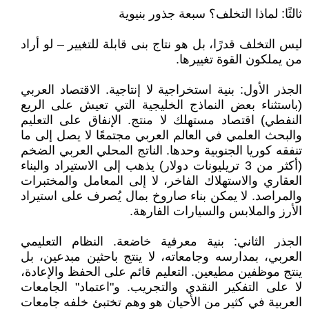
ثالثًا: لماذا التخلف؟ سبعة جذور بنيوية
ليس التخلف قدرًا، بل هو نتاج بنى قابلة للتغيير – لو أراد
من يملكون القوة تغييرها.
الجذر الأول: بنية استخراجية لا إنتاجية. الاقتصاد العربي
(باستثناء بعض النماذج الخليجية التي تعيش على الريع
النفطي) اقتصاد مستهلك لا منتج. الإنفاق على التعليم
والبحث العلمي في العالم العربي مجتمعًا لا يصل إلى ما
تنفقه كوريا الجنوبية وحدها. الناتج المحلي العربي الضخم
(أكثر من 3 تريليونات دولار) يذهب إلى الاستيراد والبناء
العقاري والاستهلاك الفاخر، لا إلى المعامل والمختبرات
والمراصد. لا يمكن بناء صاروخ بمال يُصرف على استيراد
الأرز والملابس والسيارات الفارهة.
الجذر الثاني: بنية معرفية خاضعة. النظام التعليمي
العربي، بمدارسه وجامعاته، لا ينتج باحثين مبدعين، بل
ينتج موظفين مطيعين. التعليم قائم على الحفظ والإعادة،
لا على التفكير النقدي والتجريب. و"اعتماد" الجامعات
العربية في كثير من الأحيان هو وهم تختبئ خلفه جامعات