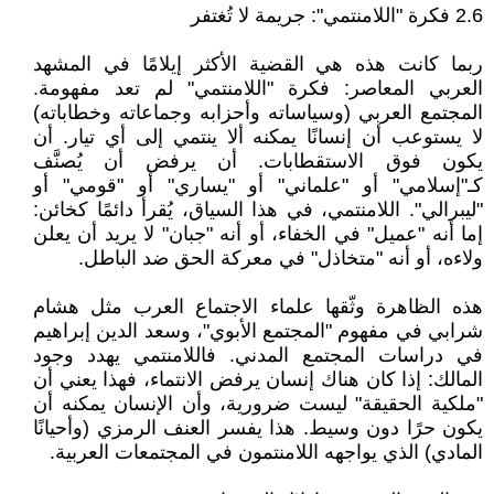
2.6 فكرة "اللامنتمي": جريمة لا تُغتفر
ربما كانت هذه هي القضية الأكثر إيلامًا في المشهد
العربي المعاصر: فكرة "اللامنتمي" لم تعد مفهومة.
المجتمع العربي (وسياساته وأحزابه وجماعاته وخطاباته)
لا يستوعب أن إنسانًا يمكنه ألا ينتمي إلى أي تيار. أن
يكون فوق الاستقطابات. أن يرفض أن يُصنَّف
كـ"إسلامي" أو "علماني" أو "يساري" أو "قومي" أو
"ليبرالي". اللامنتمي، في هذا السياق، يُقرأ دائمًا كخائن:
إما أنه "عميل" في الخفاء، أو أنه "جبان" لا يريد أن يعلن
ولاءه، أو أنه "متخاذل" في معركة الحق ضد الباطل.
هذه الظاهرة وثّقها علماء الاجتماع العرب مثل هشام
شرابي في مفهوم "المجتمع الأبوي"، وسعد الدين إبراهيم
في دراسات المجتمع المدني. فاللامنتمي يهدد وجود
المالك: إذا كان هناك إنسان يرفض الانتماء، فهذا يعني أن
"ملكية الحقيقة" ليست ضرورية، وأن الإنسان يمكنه أن
يكون حرًا دون وسيط. هذا يفسر العنف الرمزي (وأحيانًا
المادي) الذي يواجهه اللامنتمون في المجتمعات العربية.