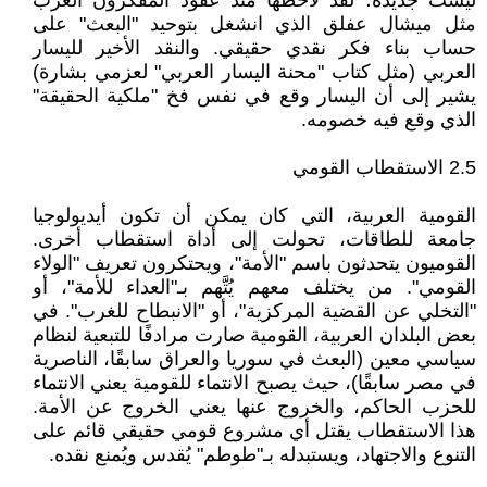
ليست جديدة؛ لقد لاحظها منذ عقود المفكرون العرب
مثل ميشال عفلق الذي انشغل بتوحيد "البعث" على
حساب بناء فكر نقدي حقيقي. والنقد الأخير لليسار
العربي (مثل كتاب "محنة اليسار العربي" لعزمي بشارة)
يشير إلى أن اليسار وقع في نفس فخ "ملكية الحقيقة"
الذي وقع فيه خصومه.
2.5 الاستقطاب القومي
القومية العربية، التي كان يمكن أن تكون أيديولوجيا
جامعة للطاقات، تحولت إلى أداة استقطاب أخرى.
القوميون يتحدثون باسم "الأمة"، ويحتكرون تعريف "الولاء
القومي". من يختلف معهم يُتَّهم بـ"العداء للأمة"، أو
"التخلي عن القضية المركزية"، أو "الانبطاح للغرب". في
بعض البلدان العربية، القومية صارت مرادفًا للتبعية لنظام
سياسي معين (البعث في سوريا والعراق سابقًا، الناصرية
في مصر سابقًا)، حيث يصبح الانتماء للقومية يعني الانتماء
للحزب الحاكم، والخروج عنها يعني الخروج عن الأمة.
هذا الاستقطاب يقتل أي مشروع قومي حقيقي قائم على
التنوع والاجتهاد، ويستبدله بـ"طوطم" يُقدس ويُمنع نقده.