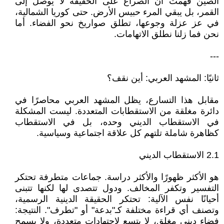
الصين فهمت أن الصراع على الحقيقة لا يوصل إلى
القمر، بل يبقي المرء حبيس الأرض. حتى كوريا الشمالية،
في عز عزلة وجوعها، تطلق صواريخ نحو الفضاء. أما
نحن فما زلنا نطلق الاتهامات.
---
ثانيًا: المشهد العربي: أين نقف؟
مقابل هذا التسارع، يظل المشهد العربي محاصرًا في
دائرة مغلقة من الاستقطابات المتعددة. ليست المشكلة
في الاستقطاب الديني وحده، بل في الاستقطاب
كظاهرة شاملة تلتهم كل علاقة اجتماعية وسياسية.
2.1 الاستقطاب الديني
هو الأكثر ظهورًا والأكثر دراسة. جماعات متطرفة تحتكر
التفسير وتكفر المخالف. ودول تتصدى لها لكنها تتبنى
أحيانًا نفس الآلية: تحتكر الحقيقة الدينية الرسمية،
وتصنف أي قراءة مختلفة كـ"بدعة" أو "تطرف". النتيجة:
فضاء ديني مغلق، لا يتسع لاجتهادات متعددة، ولا يسمح