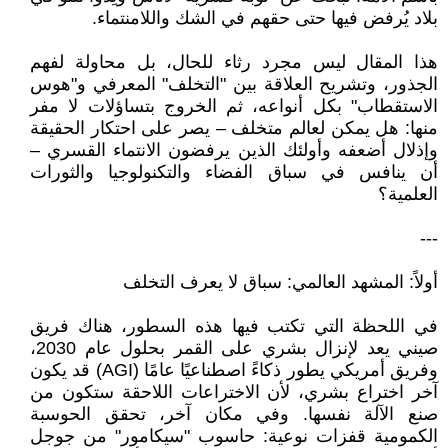
بلاد يُرفض فيها حتى حقهم في الشك واللامنتماء.
هذا المقال ليس مجرد رثاء للحال، بل محاولة لفهم
الجذور، وتشريح العلاقة بين "التخلف" المعرفي و"هوس
الاستقطاب" بكل أنواعه، ثم الخروج بتساؤلات لا مفر
منها: هل يمكن لعالم متخلف – يصر على احتكار الحقيقة
وإذلال أضعفه وأولئك الذين يرفضون الانتماء القسري –
أن ينافس في سباق الفضاء والتكنولوجيا والثورات
العلمية؟
---
أولاً: المشهد العالمي: سباق لا يعرف التخلف
في اللحظة التي تكتب فيها هذه السطور، هناك فريق
صيني يعد لإنزال بشري على القمر بحلول عام 2030،
وفريق أمريكي يطور ذكاءً اصطناعيًا عامًا (AGI) قد يكون
آخر اختراع بشري، لأن الاختراعات اللاحقة ستكون من
صنع الآلة نفسها. وفي مكان آخر، تحقق الحوسبة
الكمومية قفزات نوعية: حاسوب "سيكامور" من جوجل