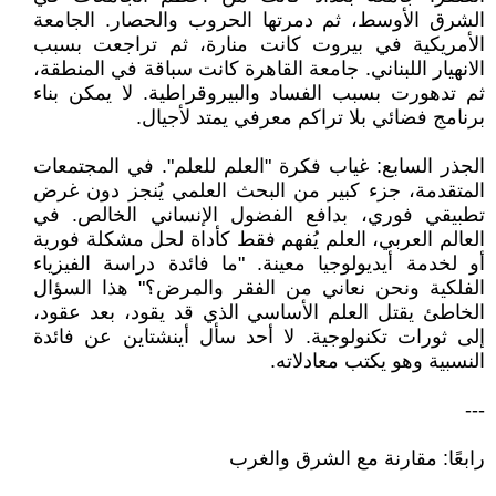
الشرق الأوسط، ثم دمرتها الحروب والحصار. الجامعة
الأمريكية في بيروت كانت منارة، ثم تراجعت بسبب
الانهيار اللبناني. جامعة القاهرة كانت سباقة في المنطقة،
ثم تدهورت بسبب الفساد والبيروقراطية. لا يمكن بناء
برنامج فضائي بلا تراكم معرفي يمتد لأجيال.
الجذر السابع: غياب فكرة "العلم للعلم". في المجتمعات
المتقدمة، جزء كبير من البحث العلمي يُنجز دون غرض
تطبيقي فوري، بدافع الفضول الإنساني الخالص. في
العالم العربي، العلم يُفهم فقط كأداة لحل مشكلة فورية
أو لخدمة أيديولوجيا معينة. "ما فائدة دراسة الفيزياء
الفلكية ونحن نعاني من الفقر والمرض؟" هذا السؤال
الخاطئ يقتل العلم الأساسي الذي قد يقود، بعد عقود،
إلى ثورات تكنولوجية. لا أحد سأل أينشتاين عن فائدة
النسبية وهو يكتب معادلاته.
---
رابعًا: مقارنة مع الشرق والغرب