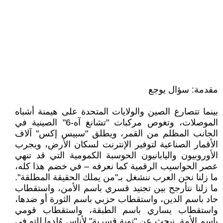
مقدمة: سؤال يوجع
بينما تتصارع الصين والولايات المتحدة على هيمنة أشباه
الموصلات، وتغوص مركبات "تشانغ آه-6" الصينية في
الجانب المظلم من القمر، ويطلق "سبيس إكس" آلاف
الأقمار الصناعية لتوفير الإنترنت لسكان الأرض، ويجرب
الأوروبيون واليابانيون الحوسبة الكمومية التي قد تنهي
عصر الحواسيب الرقمية كما نعرفه – في خضم هذا كله،
ما زلنا نحن العرب ننشغل بـ"من يملك الحقيقة المطلقة".
ما زلنا نتأرجح بين تجنيد قسري باسم الأمن، واستقطاب
حاد باسم الدين، واستقطاب حزبي باسم الثورة أو ضدها،
واستقطاب يساري باسم الطبقة، واستقطاب قومي
باسم الأمة. نبحث عن "توبة قسرية" لأناس وُلِدوا للتو في