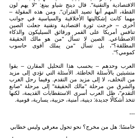
الاقتصادية والتقنية". قال دينج شياو بينغ: "لا يهم لون
القطة، المهم أنها تصيد الفئران". ومن هذه المقولة –
مهما كانت إشكاليتها الأخلاقية والسياسية في جوانب
أخرى – خرجت ثورة اقتصادية وتقنية جعلت الصين
تنافس أمريكا على القمر ورقائق السيليكون والذكاء
الاصطناعي. الصين لا تسأل "من هو مالك الحقيقة
المطلقة؟"، بل تسأل "من يملك أقوى حاسوب
كمومي؟".
العرب وحدهم – بحسب هذا التحليل المقارن – بقوا
متشبثين بالأسئلة الخاطئة. الأسئلة التي تؤدي إلى مزيد
من التخلف، لا إلى مزيد من التقدم. وفيما رحل الغرب
والشرق من مرحلة "مالك الحقيقة" إلى مرحلة "صانع
التقدم"، ظل العرب أسرى الاستقطابات القديمة، لكنها
تتخذ أشكالًا جديدة: دينية، أمنية، حزبية، يسارية، قومية.
---
خامسًا: هل من مخرج؟ نحو تحول معرفي وليس خطابي