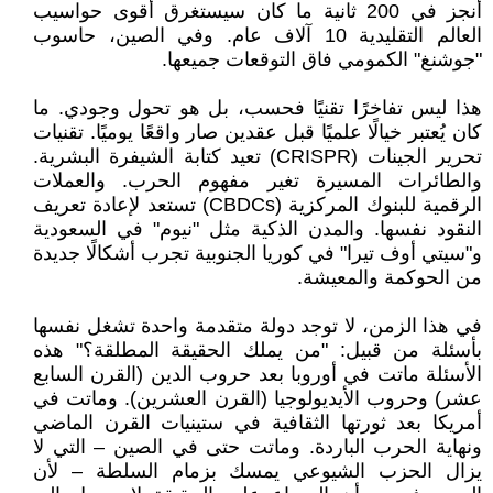
أنجز في 200 ثانية ما كان سيستغرق أقوى حواسيب
العالم التقليدية 10 آلاف عام. وفي الصين، حاسوب
"جوشنغ" الكمومي فاق التوقعات جميعها.
هذا ليس تفاخرًا تقنيًا فحسب، بل هو تحول وجودي. ما
كان يُعتبر خيالًا علميًا قبل عقدين صار واقعًا يوميًا. تقنيات
تحرير الجينات (CRISPR) تعيد كتابة الشيفرة البشرية.
والطائرات المسيرة تغير مفهوم الحرب. والعملات
الرقمية للبنوك المركزية (CBDCs) تستعد لإعادة تعريف
النقود نفسها. والمدن الذكية مثل "نيوم" في السعودية
و"سيتي أوف تيرا" في كوريا الجنوبية تجرب أشكالًا جديدة
من الحوكمة والمعيشة.
في هذا الزمن، لا توجد دولة متقدمة واحدة تشغل نفسها
بأسئلة من قبيل: "من يملك الحقيقة المطلقة؟" هذه
الأسئلة ماتت في أوروبا بعد حروب الدين (القرن السابع
عشر) وحروب الأيديولوجيا (القرن العشرين). وماتت في
أمريكا بعد ثورتها الثقافية في ستينيات القرن الماضي
ونهاية الحرب الباردة. وماتت حتى في الصين – التي لا
يزال الحزب الشيوعي يمسك بزمام السلطة – لأن