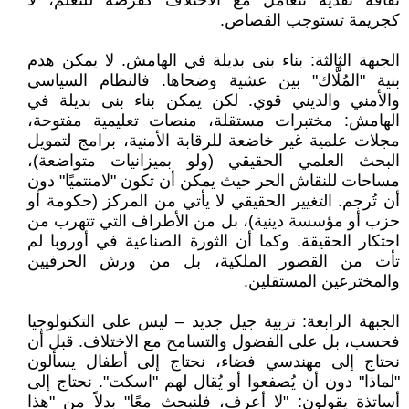
ثقافة نقدية تتعامل مع الاختلاف كفرصة للتعلم، لا
كجريمة تستوجب القصاص.
الجبهة الثالثة: بناء بنى بديلة في الهامش. لا يمكن هدم
بنية "المُلَّاك" بين عشية وضحاها. فالنظام السياسي
والأمني والديني قوي. لكن يمكن بناء بنى بديلة في
الهامش: مختبرات مستقلة، منصات تعليمية مفتوحة،
مجلات علمية غير خاضعة للرقابة الأمنية، برامج لتمويل
البحث العلمي الحقيقي (ولو بميزانيات متواضعة)،
مساحات للنقاش الحر حيث يمكن أن تكون "لامنتميًا" دون
أن تُرجم. التغيير الحقيقي لا يأتي من المركز (حكومة أو
حزب أو مؤسسة دينية)، بل من الأطراف التي تتهرب من
احتكار الحقيقة. وكما أن الثورة الصناعية في أوروبا لم
تأت من القصور الملكية، بل من ورش الحرفيين
والمخترعين المستقلين.
الجبهة الرابعة: تربية جيل جديد – ليس على التكنولوجيا
فحسب، بل على الفضول والتسامح مع الاختلاف. قبل أن
نحتاج إلى مهندسي فضاء، نحتاج إلى أطفال يسألون
"لماذا" دون أن يُصفعوا أو يُقال لهم "اسكت". نحتاج إلى
أساتذة يقولون: "لا أعرف، فلنبحث معًا" بدلاً من "هذا