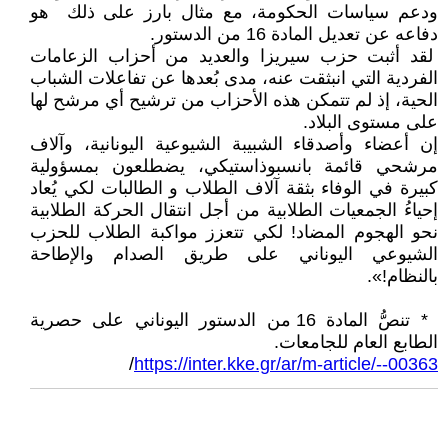
ودعم سياسات الحكومة، مع مثال بارز على ذلك هو
دفاعه عن تعديل المادة 16 من الدستور.
لقد أثبت حزب سيريزا والعديد من أحزاب الزعامات
الفردية التي انبثقت عنه، مدى بُعدها عن تفاعلات الشباب
الحية، إذ لم تتمكن هذه اﻷحزاب من ترشيح أي مرشح لها
على مستوى البلاد.
إن أعضاء وأصدقاء الشبيبة الشيوعية اليونانية، وآلاف
مرشحي قائمة بانسبوذاستيكي، يضطلعون بمسؤولية
كبيرة في الوفاء بثقة آلاف الطلاب و الطالبات لكي يُعاد
إحياءُ الجمعيات الطلابية من أجل انتقال الحركة الطلابية
نحو الهجوم المضاد! لكي تتعزز مواكبة الطلاب للحزب
الشيوعي اليوناني على طريق الصدام والإطاحة
بالنظام!».
* تنصُّ المادة 16 من الدستور اليوناني على حصرية
الطابع العام للجامعات.
/
https://inter.kke.gr/ar/m-article/--00363