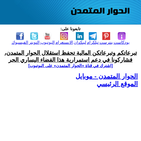
تابعونا على:
بودكاست
بنترست
تيلكرام
لينكدإن
الانستغرام
اليوتيوب
التويتر
الفيسبوك
تبرعاتكم وتبرعاتكن المالية تحفظ استقلال الحوار المتمدن،
فشاركونا في دعم استمرارية هذا الفضاء اليساري الحر
[اشترك في قناة ‫«الحوار المتمدن» على اليوتيوب]
الحوار المتمدن - موبايل
الموقع الرئيسي