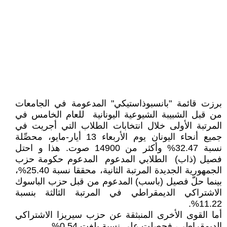
برزت قائمة "بانسبوذاستيكي" المدعومة في الجامعات
من قبل الشبيبة الشيوعية اليونانية للعام الخامس في
المرتبة الأولى خلال انتخابات الطلاب التي أجريت في
جميع أنحاء اليونان يوم الأربعاء 13 أيار-مايو، محصِّلة
نسبة 32.47% وأكثر من 14900 صوت. هذا و احتل
فصيل (ذاب) الطلابي المدعوم المدعوم حكومة حزب
الجمهورية الجديدة المرتبة الثانية، محققا نسبة 25.40%،
بينما حلّ فصيل (باسب) المدعوم من قبل حزب الباسوك
الاشتراكي الديمقراطي في المرتبة الثالثة بنسبة
11.22%.
أما القوى الأخرى المنبثقة عن حزب سيريزا الاشتراكي
الديمقراطي، فحصلت على نسبة بلغت 0.54%.