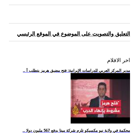
التعليق والتصويت على الموضوع في الموقع الرئيسي
اخر الافلام
.. مدير المركز العربي للدراسات الإيرانية: فتح مضيق هرمز يتطلب أ
.. محكمة في ولاية نيو مكسيكو تلزم شركة ميتا بدفع 567 مليون دولا