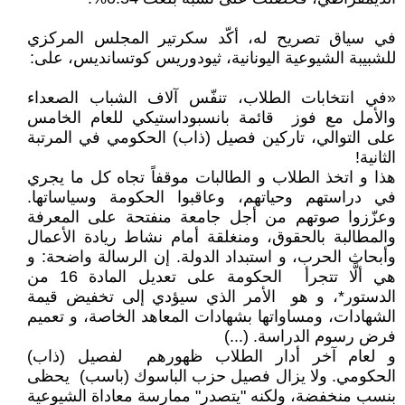
في سياق تصريح له، أكّد سكرتير المجلس المركزي
للشبيبة الشيوعية اليونانية، ثيودوريس كوتسانديس، على:
«في انتخابات الطلاب، تنفّس آلاف الشباب الصعداء
والأمل مع فوز قائمة بانسبوداستيكي للعام الخامس
على التوالي، تاركين فصيل (ذاب) الحكومي في المرتبة
الثانية!
هذا و اتخذ الطلاب و الطالبات موقفاً تجاه كل ما يجري
في دراستهم وحياتهم، وعاقبوا الحكومة وسياساتها.
وعزّزوا صوتهم من أجل جامعة منفتحة على المعرفة
والمطالبة بالحقوق، ومنغلقة أمام نشاط ريادة اﻷعمال
وأبحاث الحرب، و استبداد الدولة. إن الرسالة واضحة: و
هي ألَّا تتجرأ الحكومة على تعديل المادة 16 من
الدستور*، و هو الأمر الذي سيؤدي إلى تخفيض قيمة
الشهادات، ومساواتها بشهادات المعاهد الخاصة، و تعميم
فرض رسوم الدراسة. (...)
و لعام آخر أدار الطلاب ظهورهم لفصيل (ذاب)
الحكومي. ولا يزال فصيل حزب الباسوك (باسب) يحظى
بنسب منخفضة، ولكنه "يتصدر" ممارسة معاداة الشيوعية