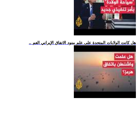
.. هل كانت الولايات المتحدة على علم ببنود الاتفاق الإيراني العم