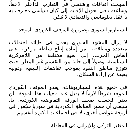
أسهمت اتفاقات واشنطن في التقارب الداخلي لاحقاً،
وساعدت في تحويل الإقليم إلى كيان سياسي معترف به
ذا ثقل دبلوماسي واقتصادي لا يُنكر.
السيناريو السوري وضرورة الموقف الكوردي الموحد
لا يزال المشهد السوري يحمل في طياته احتمالات
متعددة ومتناقضة: من إعادة إنتاج سلطة مركزية على
أنقاض الحرب، إلى صيغ مختلفة من اللامركزية
السياسية، وصولاً إلى حالة من التقسيم غير المعلن حيث
تتوزع مناطق النفوذ بموجب تفاهمات إقليمية ودولية
بعيدة عن إرادة السكان.
في جميع هذه السيناريوهات، يغدو الموقف الكوردي
الموحد شرطاً لازماً لا بديل عنه. فغياب هذا الموقف لن
يعني فحسب ضعف الورقة التفاوضية الكوردية، بل
سيعني أن مصير المناطق الكوردية في سوريا سيُقرر في
أروقة عواصم أخرى، لا في اجتماعات الكورد أنفسهم.
المتغير التركي والإيراني في المعادلة