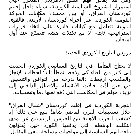
ومن هنا يمكن فهم القلق الأمريكي المتكرر حيال
استمرار الشروخ السياسية الكوردية، سواء داخل إقليم
كوردستان العراق، أو بين مختلف مكوّنات الحركة
القومية الكوردية عبر أجزاء كوردستان الأربعة. فالقوى
الدولية تتعامل مع كيانات قادرة على اتخاذ قرارات
استراتيجية ثابتة، لا مع تكتلات هشة تتصدّع عند أول
امتحان.
دروس التاريخ الكوردي الحديث
لا يحتاج المتأمل في التاريخ السياسي الكوردي الحديث
إلى كثير من العناء كي يلاحظ نمطاً ثابتاً: لحظات الإنجاز
والمكسب ارتبطت دائماً بدرجة من التوافق والتنسيق،
في حين أدّت حالات الانقسام والاقتتال الداخلي إلى
نزيف مؤلم في المكاسب التي دُفع ثمنها دماً وتضحيات.
التجربة الكوردية في إقليم كوردستان "شمال العراق"
خلال تسعينيات القرن الماضي شاهدٌ بليغ على ذلك؛ إذ
كشفت الحرب الأهلية بين الحزبين الرئيسيين عن مدى
التكلفة الباهظة التي يدفعها الكورد حين يُحوّلون
تناقضاتهم السياسية إلى مواجهات مسلحة. وفي المقابل،