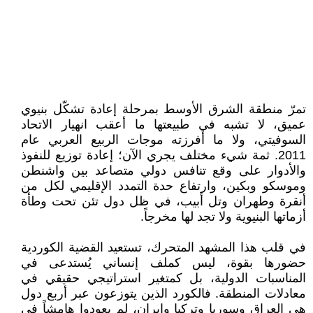
تمرّ منطقة الشرق الأوسط بمرحلة إعادة تشكّل بنيوي
عميق، لا تشبه في طبيعتها ما أعقب انهيار الاتحاد
السوفيتي، ولا ما أفرزته موجات الربيع العربي عام
2011. ثمة شيء مختلف يجري الآن؛ إعادة توزيع للنفوذ
والأدوار على وقع تنافس دولي متصاعد بين واشنطن
وموسكو وبكين، وارتفاع حدة التمدد الإقليمي لكل من
أنقرة وطهران وتل أبيب، في ظل دول تئن تحت وطأة
أزماتها البنيوية ولا تجد لها مخرجاً.
في قلب هذا المشهد المتحرك، تستعيد القضية الكوردية
حضورها بقوة، ليس كملف إنساني يُستدعى في
المناسبات الدولية، بل كمتغير استراتيجي حقيقي في
معادلات المنطقة. فالكورد الذين يتوزعون عبر أربع دول
هي العراق وسوريا وتركيا وإيران، لم يعودوا هامشاً في