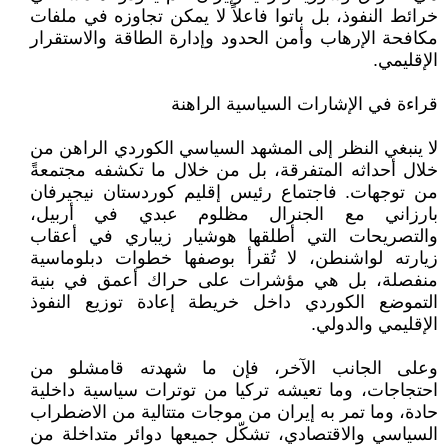
خرائط النفوذ، بل باتوا فاعلاً لا يمكن تجاوزه في ملفات
مكافحة الإرهاب وأمن الحدود وإدارة الطاقة والاستقرار
الإقليمي.
قراءة في الإشارات السياسية الراهنة
لا ينبغي النظر إلى المشهد السياسي الكوردي الراهن من
خلال أحداثه المتفرقة، بل من خلال ما تكشفه مجتمعةً
من توجهات. فاجتماع رئيس إقليم كوردستان نيجيرفان
بارزاني مع الجنرال مظلوم عبدي في أربيل،
والتصريحات التي أطلقها هوشيار زيباري في أعقاب
زيارته لواشنطن، لا تُقرأ بوصفها خطوات دبلوماسية
منفصلة، بل هي مؤشرات على حراك أعمق في بنية
التموضع الكوردي داخل خريطة إعادة توزيع النفوذ
الإقليمي والدولي.
وعلى الجانب الآخر، فإن ما شهدته قامشلو من
احتجاجات، وما تعيشه تركيا من توترات سياسية داخلية
حادة، وما تمر به إيران من موجات متتالية من الاضطراب
السياسي والاقتصادي، تشكّل جميعها دوائر متداخلة من