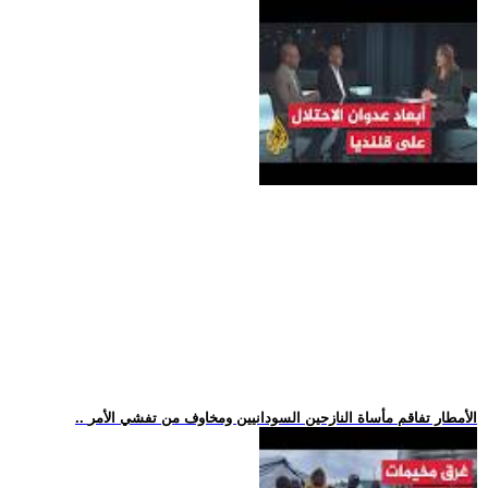
.. الأمطار تفاقم مأساة النازحين السودانيين ومخاوف من تفشي الأمر