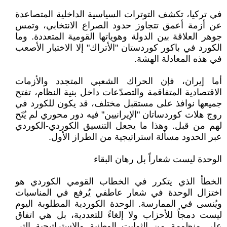
في تركيا، تكشف التوترات السياسية الداخلية المتصاعدة
عن أزمة أعمق تتجاوز حدود الصراع الانتخابي، وتمس
جوهر العلاقة بين الدولة وهوياتها القومية المتعددة. وما
الكورد في باكور كوردستان "الأتراك" إلا الاختبار الأصعب
في هذه المعادلة الهشة.
أما إيران، فإن الحراك الشعبي المتجدد والأزمات
الاقتصادية المتفاقمة والتصدّعات داخل بنية النظام، تفتح
جميعها نوافذ على مستقبل مختلف، قد يكون للكورد في
روج هلات كوردساتان "الإيرانيين" فيه دور محوري لم يُتَح
لهم من قبل. وهذا ما يجعل التنسيق الكوردي-الكوردي
عبر الحدود مسألة استراتيجية من الطراز الأول.
الوحدة ليست شعاراً بل رهان البقاء
الخطأ الذي يتكرر في الخطاب القومي الكوردي هو
اختزال الوحدة في شعار عاطفي يُرفع في المناسبات
ويُنسى في الممارسة. الوحدة الكوردية المطلوبة اليوم
ليست دمجاً للأحزاب ولا إلغاءً للتعددية، بل هي اتفاق
على منظومة من الثوابت الوطنية والاستراتيجية التي