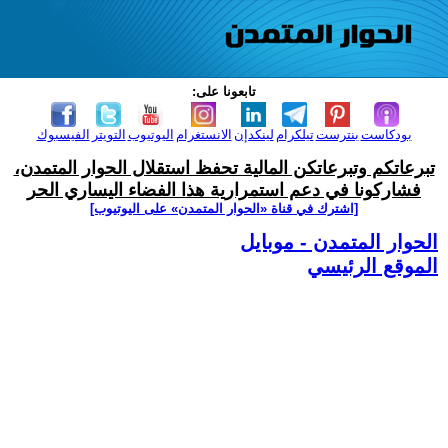
تابعونا على:
بودكاست
بنترست
تيلكرام
لينكدإن
الانستغرام
اليوتيوب
التويتر
الفيسبوك
تبرعاتكم وتبرعاتكن المالية تحفظ استقلال الحوار المتمدن،
فشاركونا في دعم استمرارية هذا الفضاء اليساري الحر
[اشترك في قناة ‫«الحوار المتمدن» على اليوتيوب]
الحوار المتمدن - موبايل
الموقع الرئيسي