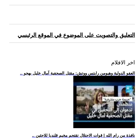
التعليق والتصويت على الموضوع في الموقع الرئيسي
اخر الافلام
.. العفو الدولية وهيومن رايتس ووتش: مقتل الصحفية آمال خليل بهجو
.. نافذة من رام الله | قوات الاحتلال تقتحم مخيم قلنديا للاجئين