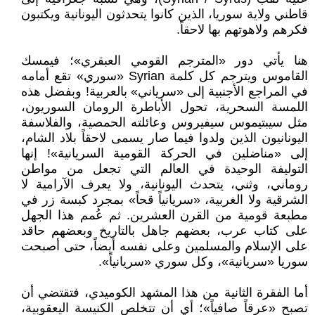
قاطني ولاية سوريا، الذين كانوا يتحدثون اليونانية ويكتبون
فكرهم ولاهوتهم بها لاحقاً.
هنا يأتي دور «المترجم القومي العبقري»؛ فيمسك
القاموس ويترجم كل كلمة Syrian «سوري» تقع أمامه
في المراجع الأجنبية إلى «سرياني» بالعربية! وبفضل هذه
اللمسة السحرية، تحول الأباطرة الرومان السوريون،
مثل سيبتيموس سيفيروس وعائلته الحمصية، والفلاسفة
اليونانيون الذين ولدوا فيما صار يسمى لاحقاً بلاد الشام،
إلى «مناضلين في الحركة القومية السريانية»! إنها
التوليفة الوحيدة في العالم التي تجعل من مواطن
روماني، وثني، يتحدث اليونانية، ولا يعرف الآرامية لا
الشرقية ولا الغربية، «سريانياً قحاً» بمجرد كبسة زر في
مطبعة قومية من القرن العشرين. ثم عُمم هذا الجهل
على كتاب عرب، بعضهم جاهل بالتاريخ وبعضهم حاقد
على الإسلام والمسلمين وعلى نفسه أيضاً، حتى أصبحت
سوريا «سريانية»، وكل سوري «سريانياً».
أما الفقرة الثانية من هذا المشهد الكوميدي، فتقتضي أن
تصبح «عرقاً صافياً»؛ أي أن تتخلص الكنيسة اليعقوبية،