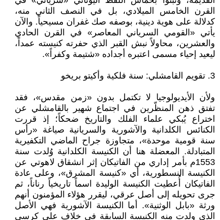
القديمة، وتبنوا بحماس اللفظ اليوناني «سرياني» في
القرن الخامس الميلادي، بل في النصف الثاني منه،
كدلالة على هوية دينية، بوصفه صك غفران مسيحياً. والآن
يأتي «القومي السرياني المعاصر» في القرن الحادي
والعشرين، محاولاً نبش القبر الذي حفرته كنيسته عمداً،
ليعيد إحياء مسمى اعتبره أجداده «شتيمة وكفراً».
3. تقويم القامشلي: سنة فلكية وأكيتو بريخو
ولأن الأيديولوجيا لا تكتمل بدون «زمن مقدس»، فقد
تفتق ذهن المنظّرين في اجتماع شهير بالقامشلي عن
اختراع يُبكي علماء الفلك والتاريخ ضحكاً؛ إذ قررت
الكنائس الكلدانية والآشورية والسريانية صياغة «رأس
سنة قومية موحدة»، متجاوزة جراح الماضي التكفيرية
المتبادلة. المعضلة هنا أن الكنيسة الكلدانية وُلدت سنة
1553م بأمر إداري من الفاتيكان إثر انشقاق لاهوتي عن
الكنيسة النسطورية، أي «كنيسة المشرق»، وعلى عادة
الفاتيكان أُعطيت الكنيسة الوليدة اسماً تاريخياً رناناً، ثم
جرى تحويله إلى أصل عرقي، ليقرر هؤلاء المؤمنون أنهم
ورثة «بابل الوثنية». أما الكنيسة الآشورية فهي الأصل
الذي ولدت منه الكنيسة السابقة في خلاف على كرسي