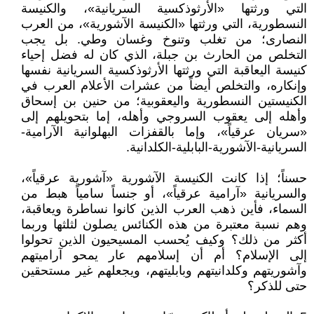
التي ورثتها «الأرثوذكسية السريانية»، والكنيسة
النسطورية، التي ورثتها «الكنيسة الآشورية»، من العرب
النصارى؛ من تغلب وتنوخ وغسان وطي. بل يجب
التخلص من الحارث بن جبلة، الذي كان له فضل إحياء
كنيسة اليعاقبة التي ورثتها الأرثوذكسية السريانية نفسها
وإنكاره، والتخلص أيضاً من عشرات الأعلام العرب في
الكنيستين النسطورية واليعقوبية؛ من حنين بن إسحاق
وأهله إلى يعقوب السروجي وأهله، إما بتحويلهم إلى
«سريان عرقياً»، وإما بالقفزات البهلوانية الآرامية-
السريانية-الآشورية-البابلية-الكلدانية.
حسناً؛ إذا كانت الكنيسة الآشورية «آشورية عرقياً»،
والسريانية «آرامية عرقياً»، أو جنساً سامياً هبط من
السماء، فأين ذهب العرب الذين كانوا نساطرة ويعاقبة،
وهم نسبة معتبرة من هذه الكنائس يصلون لثلثها وربما
أكثر من ذلك؟ وكيف يُحسب المسيحيون الذين تحولوا
إلى الإسلام؟ أم أن إسلامهم عار يمحو آراميتهم
وآشوريتهم وكلدانيتهم وبابليتهم، ويجعلهم غير مستحقين
حتى للذكر؟