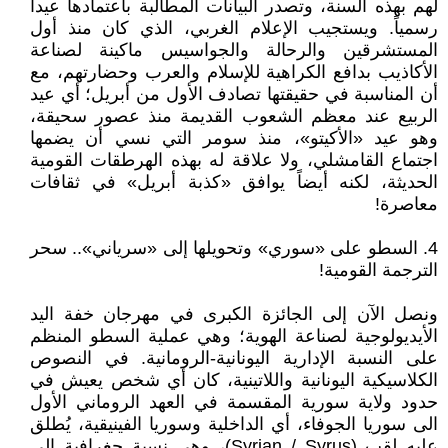
لهم بهذه السنة، وتصدر البيانات المطالبة باعتمادها عيداً
رسمياً. ويستجيب الإعلام الغربي، الذي كان منذ أول
المستشرقين والرحالة والجواسيس ماكينة لصناعة
الأكاذيب بدافع الكراهية للإسلام والعرب وحضارتهم، مع
أن المناسبة في حقيقتها تصادف الأول من أبريل؛ أي عيد
الربيع عند معظم الشعوب القديمة منذ عصور سحيقة،
وهو عيد «الأكيتو»، منذ سومر التي نسي أن يضمها
اجتماع القامشلي، ولا علاقة له بهذه الهرطقات القومية
الحديثة، لكنه أيضاً يوافق «كذبة أبريل» في ثقافات
معاصرة!
4. السطو على «سوري» وتحويلها إلى «سرياني».. سحر
الترجمة القومية!
ونصل الآن إلى الجائزة الكبرى في مهرجان خفة اليد
الأيديولوجية لصناعة الهوية؛ وهي عملية السطو المنظم
على النسبة الإدارية اليونانية-الرومانية. في النصوص
الكلاسيكية اليونانية واللاتينية، كان أي شخص يعيش في
حدود ولاية سورية المقسمة في العهد الروماني الأول
الى سوريا الجوفاء، أي الداخلية وسوريا الفينيقية، يُطلق
عليه لقب (Syrian / Syrus)، وهي نسبة جغرافية إلى