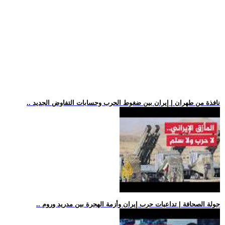
.. نافذة من طهران | إيران بين ضغوط الحرب وحسابات التفاوض الجديد
.. جولة الصحافة | تداعيات حرب إيران وأزمة الهجرة بين مدريد وروم