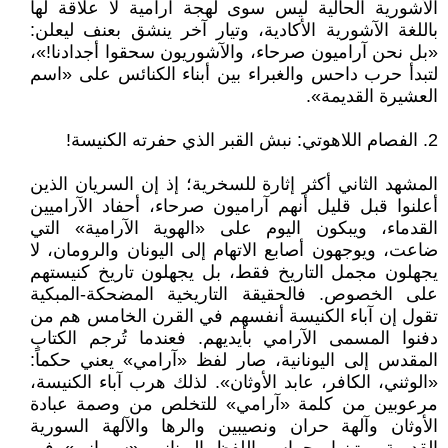
الأشورية الحالية ليس سوى لهجة آرامية لا علاقة لها
باللغة الآشورية الأكادية، وتيار آخر ينشق بعنف ليعلن:
«بل نحن آراميون صرحاء، والآشوريون سحقوا أجدادنا!»،
لتبدأ حرب داحس والغبراء بين أبناء الكنائس على «اسم
العشيرة القديمة».
2. الفصام اللاهوتي: نبش القبر الذي حفرته الكنيسة!
المشهد الثاني أكثر إثارة للسخرية؛ إذ إن السريان الذين
أعلنوا قبل قليل أنهم آراميون صرحاء، أحفاد الآراميين
القدماء، ويبكون اليوم على «الهوية الآرامية» التي
ضاعت، ويوجهون أصابع الاتهام إلى اليونان والرومان، لا
يجهلون مجمل التاريخ فقط، بل يجهلون تاريخ كنيستهم
على الخصوص. فالحقيقة التاريخية المضحكة-المبكية
تقول إن آباء الكنيسة أنفسهم في القرن الخامس هم من
دفنوا المسمى الآرامي بأيديهم. فعندما تُرجم الكتاب
المقدس إلى اليونانية، صار لفظ «آرامي» يعني حكماً:
«الوثني، الكافر، عابد الأوثان». لذلك هرب آباء الكنيسة،
مرعوبين من كلمة «آرامي» للتخلص من وصمة عبادة
الأوثان وآلهة حران ونصيبين والرها والآلهة السورية