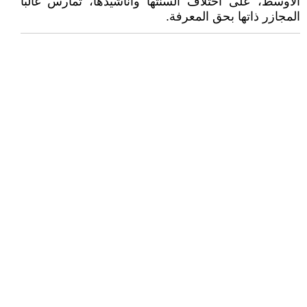
الأوسط، على اختلاف ألسنتها وأناشيدها، تمارس غالباً
المجازر ذاتها بحق المعرفة.