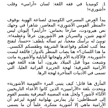
1. كوميديا في فقه اللغة: لسان «آرامي» وقلب
«آشوري»!
يبدأ العرض المسرحي الكوميدي لصناعة الهوية بوقوف
«المنظّر القومي الآشوري» المعاصر، شاهراً في وجهك
نص هيرودوت، صارخاً بحماس: «أرأيتم؟ اليونان ليس
لديهم شين، والسريان هم الآشوريون عرقاً وعظمة!».
تومئ له برأسك معجباً، ثم تسأله بلطف: «حسناً، لنفتح
معاً كتب لغتكم وقواعدها الشريفة وطقسكم الكنسي..
ما هذا اللسان؟» هنا يصاب المنظّر بالدوار؛ فاللغة ليست
«آشورية». فالأكادية الأم ولهجاتها البابلية والآشورية ماتت
وشبعت موتاً قبل الميلاد بقرون، أما هذه اللغة فهي
الآرامية الشرقية؛ لهجة الجزيرة الفراتية العليا، التي
تسمى في الأدبيات المتأخرة لهجة الرها.
المأزق هنا قاتل؛ كيف يتبنى المرء «القومية الآشورية»
ويتحدث بلغة «الآراميين» الذين كانوا الأعداء التاريخيين
الألدّاء لآشور؟ ولحل هذه المصيبة المعرفية ينقسم القوم
إلى فسطاطين؛ تيار يمارس بهلوانية لغوية ليزعم أن
الآرامية ماهي إلا آشورية متنكرة، علماً أن ما يسمى