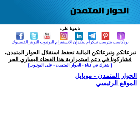
تابعونا على:
بودكاست
بنترست
تيلكرام
لينكدإن
الانستغرام
اليوتيوب
التويتر
الفيسبوك
تبرعاتكم وتبرعاتكن المالية تحفظ استقلال الحوار المتمدن،
فشاركونا في دعم استمرارية هذا الفضاء اليساري الحر
[اشترك في قناة ‫«الحوار المتمدن» على اليوتيوب]
الحوار المتمدن - موبايل
الموقع الرئيسي