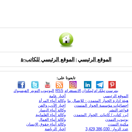
الموقع الرئيسي
الموقع الرئيسي للكاتب-ة
|
تابعونا على:
بنترست
تيلكرام
لينكدإن
الانستغرام
RSS
اليوتيوب
التويتر
الفيسبوك
الموقع الرئيسي
أخبار عامة
هيئة ادارة الحوار المتمدن - للإتصال بنا
وكالة أنباء المرأة
إحصائيات مؤسسة الحوار المتمدن
اخبار الأدب والفن
قواعد النشر
وكالة أنباء اليسار
ابرز كتاب / كاتبات الحوار المتمدن
وكالة أنباء العلمانية
يوتيوب التمدن
وكالة أنباء العمال
مكتبة التمدن
وكالة أنباء حقوق الإنسان
عدد الزوار: 3,429,386,030
اخبار الرياضة