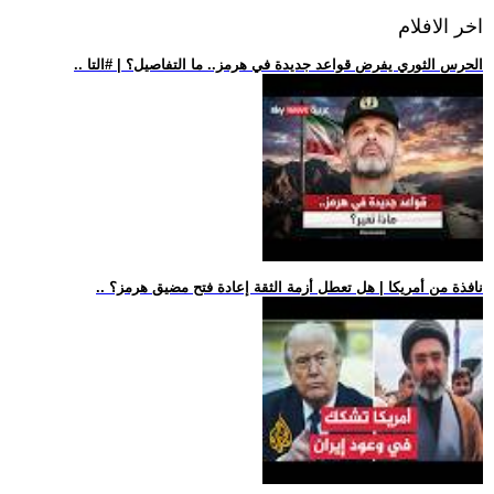
اخر الافلام
.. الحرس الثوري يفرض قواعد جديدة في هرمز.. ما التفاصيل؟ | #التا
.. نافذة من أمريكا | هل تعطل أزمة الثقة إعادة فتح مضيق هرمز؟