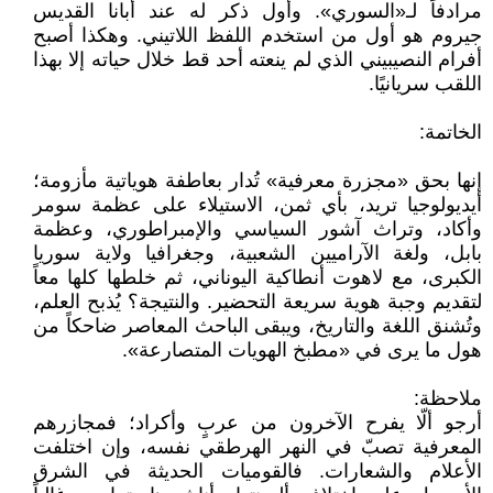
مرادفاً لـ«السوري». وأول ذكر له عند أبانا القديس
جيروم هو أول من استخدم اللفظ اللاتيني. وهكذا أصبح
أفرام النصيبيني الذي لم ينعته أحد قط خلال حياته إلا بهذا
اللقب سريانيًا.
الخاتمة:
إنها بحق «مجزرة معرفية» تُدار بعاطفة هوياتية مأزومة؛
أيديولوجيا تريد، بأي ثمن، الاستيلاء على عظمة سومر
وأكاد، وتراث آشور السياسي والإمبراطوري، وعظمة
بابل، ولغة الآراميين الشعبية، وجغرافيا ولاية سوريا
الكبرى، مع لاهوت أنطاكية اليوناني، ثم خلطها كلها معاً
لتقديم وجبة هوية سريعة التحضير. والنتيجة؟ يُذبح العلم،
وتُشنق اللغة والتاريخ، ويبقى الباحث المعاصر ضاحكاً من
هول ما يرى في «مطبخ الهويات المتصارعة».
ملاحظة:
أرجو ألّا يفرح الآخرون من عربٍ وأكراد؛ فمجازرهم
المعرفية تصبّ في النهر الهرطقي نفسه، وإن اختلفت
الأعلام والشعارات. فالقوميات الحديثة في الشرق