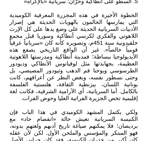
5. السطو على أنطاكية وحرّان: سريانية «بالإكراه»
الخطوة الأخيرة في هذه المجزرة المعرفية الكوميدية
التي يمارسها الحالمون بالهويات الحديثة هي إصرار
الأدبيات السريانية الحديثة على وضع يدها على كل الإرث
اللاهوتي والفكري لكرسي أنطاكية وسوريا قبل مجمع
خلقيدونية سنة 451م، وتصويره كأنه كان «سريانياً عرقياً
قومياً خالصاً». غير أن الواقع التاريخي يصفع هذه
الأيديولوجيا ببساطة؛ فمدينة أنطاكية ومدرستها اللاهوتية
العظيمة، بجهابذتها مثل لوقيانوس الأنطاكي وديودور
الطرسوسي ويوحنا فم الذهب وثيودور المصيصي، بل
وحتى نسطور نفسه، وبغض النظر عن أعراقهم، كانت
يونانية اللسان، بيزنطية الثقافة، هلنستية الفلسفة
بالكامل. أما السريانية، أي الآرامية الشرقية، فكانت لغة
إقليمية تخص الجزيرة الفراتية العليا وحوض الفرات.
ولكي يكتمل المشهد الكوميدي في هذا الباب فإن
الكنيسة السريانية تعيش حالة «انفصام حاد» مع
برديصان؛ فلا يمكنهم صياغة تاريخ أدبهم ولغتهم بدونه،
فهو المبتكر والمؤسس والملحن الأول. لكن لأن عقله
كان أكبر من جدران الكنيسة، فقد كان حراني الأصل