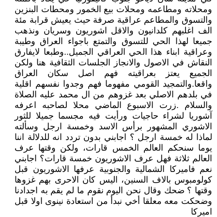
ومحلاته ومطاعمه ومحلات بيع الخمور ومحطات البنزين
والتسوق والمطاعم عراقية صرفة حيث يعيش قرابة مئة
الف اغلبهم كلدانيون والاقل اشوريون وسريان ونذهب
جميعا لهذا الحي للتسوق والتمتع باجواء العراق وطيبة
وعراقية ابناء هذا الحي العراقي الجميل..وطبعا لايفارق
النقاش في الاصول والانجاز الجلسات الثقافية هنا ولكن
الجميع يعتز بعراقيته فهم اصل سكان العراق
واقعا.والتمجيد القومي مفهوما فهم وجدوا نفسهم اقلية
في بلدهم الاصلي بعد غزوهم من ال محمد عليه الصلاة
والسلام .زرت الاسبوع الماضي محلا لصاحبه اعرفه
آشوريا لشراء حاجيات ورأيت فيه مجسما جميلا للثور
الاشوري المشهور برأس الاسد وخمسة ارجل وسألته
لماذا له خمسة ارجل ؟ اجابني بدون تردد انه للدلالة اننا
يوما سنحكم العالم الخمس قارات، ولكن وقتها عرف
العالم ثلاثة فهل عرف الاشوريون خمسة قارات؟ اجابني
نعم فاميركا الشمالية والجنوبية عرفها الاشوريون قبل
كولومبوس بالاف السنين، اليس كان الاحرى بهم غزوها
وقتها ؟ ضحك وقال نحن اليوم نقوم ما لم يقم به اجدادنا
وضحكت معه معلقا أخي نبدأ من استعادة نينوى اولا قبل
اميركا