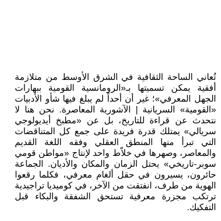
تُعاني الساحة الثقافية في الشرق الأوسط من متلازمة
أفقية يمكن تسميتها بـ«الرومانسية القومية ببهارات
الجهل المعرفي»؛ غير أن أحداً لم يبلغ فيها شأو الأدبيات
«القومية» السريانية | الآشورية المعاصرة. نحن هنا لا
نتحدث عن قراءة للتاريخ، بل عن «مطبخ أيديولوجي
سريالي» يمتلك قدرة فريدة على جمع كل المتناقضات
التي تبرأ منها المنطق العقلي وفقه اللغة القديم
والمعاصر، وصهرها في خلاّط واحد لإنتاج «مواطن قومي
سوبر-تاريخي» يحتل الزمان والمكان والأديان. الجماعة
حائرون، يسيرون في حقل ألغام معرفي، فكلما رقعوا
الهوية من طرف، انفتقت من الآخر، في كوميديا تراجيدية
ترتكب مجزرة معرفية تستحق الشفقة والبكاء قبل
التفكيك.