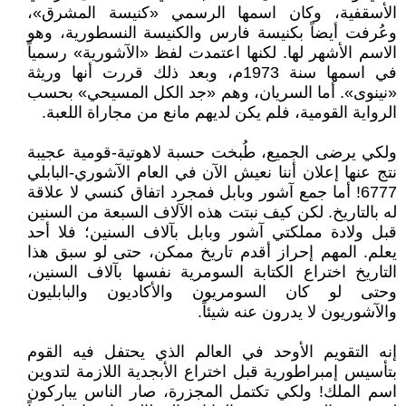
الأسقفية، وكان اسمها الرسمي «كنيسة المشرق»،
وعُرفت أيضاً بكنيسة فارس والكنيسة النسطورية، وهو
الاسم الأشهر لها. لكنها اعتمدت لفظ «الآشورية» رسمياً
في اسمها سنة 1973م، وبعد ذلك قررت أنها وريثة
«نينوى». أما السريان، وهم «جد الكل المسيحي» بحسب
الرواية القومية، فلم يكن لديهم مانع من مجاراة اللعبة.
ولكي يرضى الجميع، طُبخت حسبة لاهوتية-قومية عجيبة
نتج عنها إعلان أننا نعيش الآن في العام الآشوري-البابلي
6777! أما جمع آشور وبابل فمجرد اتفاق كنسي لا علاقة
له بالتاريخ. لكن كيف نبتت هذه الآلاف السبعة من السنين
قبل ولادة مملكتي آشور وبابل بآلاف السنين؛ فلا أحد
يعلم. المهم إحراز أقدم تاريخ ممكن، حتى لو سبق هذا
التاريخ اختراع الكتابة السومرية نفسها بآلاف السنين،
وحتى لو كان السومريون والأكاديون والبابليون
والآشوريون لا يدرون عنه شيئاً.
إنه التقويم الأوحد في العالم الذي يحتفل فيه القوم
بتأسيس إمبراطورية قبل اختراع الأبجدية اللازمة لتدوين
اسم الملك! ولكي تكتمل المجزرة، صار الناس يباركون