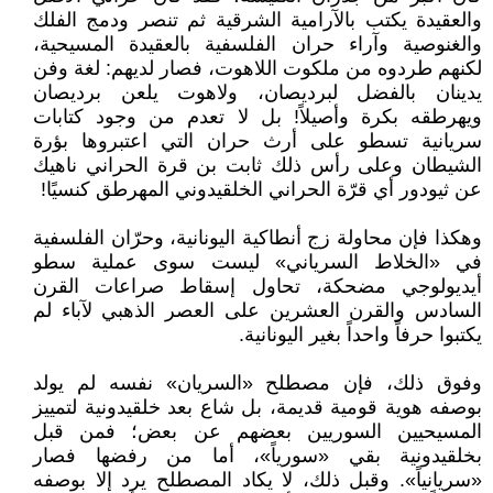
والعقيدة يكتب بالآرامية الشرقية ثم تنصر ودمج الفلك
والغنوصية وآراء حران الفلسفية بالعقيدة المسيحية،
لكنهم طردوه من ملكوت اللاهوت، فصار لديهم: لغة وفن
يدينان بالفضل لبرديصان، ولاهوت يلعن برديصان
ويهرطقه بكرة وأصيلاً! بل لا تعدم من وجود كتابات
سريانية تسطو على أرث حران التي اعتبروها بؤرة
الشيطان وعلى رأس ذلك ثابت بن قرة الحراني ناهيك
عن ثيودور أي قرّة الحراني الخلقيدوني المهرطق كنسيًا!
وهكذا فإن محاولة زج أنطاكية اليونانية، وحرّان الفلسفية
في «الخلاط السرياني» ليست سوى عملية سطو
أيديولوجي مضحكة، تحاول إسقاط صراعات القرن
السادس والقرن العشرين على العصر الذهبي لآباء لم
يكتبوا حرفاً واحداً بغير اليونانية.
وفوق ذلك، فإن مصطلح «السريان» نفسه لم يولد
بوصفه هوية قومية قديمة، بل شاع بعد خلقيدونية لتمييز
المسيحيين السوريين بعضهم عن بعض؛ فمن قبل
بخلقيدونية بقي «سورياً»، أما من رفضها فصار
«سريانياً». وقبل ذلك، لا يكاد المصطلح يرد إلا بوصفه