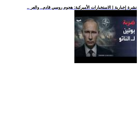
.. نشرة إخبارية | الاستخبارات الأميركية: هجوم روسي قادم.. والعر