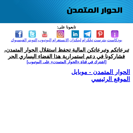
تابعونا على:
بودكاست
بنترست
تيلكرام
لينكدإن
الانستغرام
اليوتيوب
التويتر
الفيسبوك
تبرعاتكم وتبرعاتكن المالية تحفظ استقلال الحوار المتمدن،
فشاركونا في دعم استمرارية هذا الفضاء اليساري الحر
[اشترك في قناة ‫«الحوار المتمدن» على اليوتيوب]
الحوار المتمدن - موبايل
الموقع الرئيسي