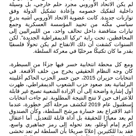
لم يكن الاتحاد الأوروبي مجرد حلم خارجي، بل وسيلة
داخلية لتفكيك خصومه وإعادة تشكيل الدولة وفق
توازنات جديدة. كانت عضوية الاتحاد الأوروبي أشبه بدرعٍ
سياسي مكّنه من تحييد المؤسسة العسكرية وجمع
تيارات متناقضة داخل تحالف واحد، من الليبراليين إلى
المحافظين، تحت راية “تركيا الديمقراطية الجديدة”. لكن
السنوات كشفت أن ذلك الانفتاح لم يكن تحولًا فلسفيًا
بقدر ما كان تكتيكًا مرحليًا في معركة السلطة.
ومع كل محطة انتخابية خسر فيها جزءًا من السيطرة،
كان وجه النظام الحقيقي يخرج من خلف الأقنعة. في
انتخابات حزيران 2015، حين خسر الحزب الحاكم أغلبيته
البرلمانية بعد صعود حزب الشعوب الديمقراطي، ظهرت
أول إشارة واضحة إلى أن الإرادة الشعبية تصبح غير قابلة
للاعتراف حين لا تنتج النتيجة المطلوبة. ثم جاءت انتخابات
إسطنبول عام 2019 لتكشف مرحلة أكثر خطورة، عندما
أُعيد الاقتراع بعد خسارة مرشح السلطة، وكأن الصندوق
لم يعد معيارًا للحقيقة بل أداة قابلة للتعديل. أما اعتقال
أكرم إمام أوغلو، بعد تحوله إلى رمز جماهيري واسع،
فقد بدا للكثيرين إعلانًا صريحًا بأن السلطة لم تعد تخشى