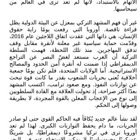
الاتهام بالاستبداد، لأنها لم تعد ترى في العالم من
سيحاسبها.
غير أن فهم المشهد التركي بمعزل عن البيئة الدولية يظل
قراءة ناقصة. أوروبا التي رفعت يومًا راية حقوق
الإنسان، هي ذاتها التي عقدت اتفاق اللاجئين عام 2016،
وقدّمت حماية سياسية غير معلنة لأنقرة مقابل وقف
تدفق المهاجرين. منذ تلك اللحظة، فهمت السلطة
التركية أن الغرب مستعد لغضّ البصر عن التراجع
الديمقراطي إذا ضمنت له أنقرة أمن الحدود والمصالح
الاستراتيجية. أما الولايات المتحدة، فلم تكن يومًا جمعية
أخلاقية تُعنى بحريات الشعوب بقدر ما كانت قوة تبحث
عن توازنات النفوذ. ومع صعود ترامب، اكتسب المشهد
بعدًا أكثر صراحة، إذ تحولت العلاقة مع القادة السلطويين
إلى نوع من الإعجاب المعلن بالقوة المجردة، لا بطريقة
وصولها إلى الحكم.
لقد نشأ عالم جديد يُكافَأ فيه الحاكم القوي حتى لو صادر
الحريات، ما دام يحفظ التوازنات الكبرى. لهذا لم تعد
أوروبا ترى في تركيا مشروعًا ديمقراطيًا، بل شريكًا
عسكريًا وجيوسياسيًا لا يمكن الاستغناء عنه في البحر