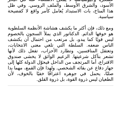
الأسود، والشرق الأوسط، والملف الروسي. وفي ظل
هذا المناخ، بات الاستبداد يُعامل كأمر واقع لا كفضيحة
سياسية.
ومع ذلك، فإن أكثر ما يكشف هشاشة الأنظمة السلطوية
هو خوفها الدائم. الدكتاتور الذي يملأ السجون بالخصوم
ليس قويًا كما يبدو، بل مرتعب من احتمال أن يكتشف
الناس ضعفه. السلطة التي تلغي معنى الانتخابات،
وتعتقل المنافسين، وتطارد الأحزاب، تفعل ذلك لأنها
تشعر بتآكل شرعيتها. الزعيم الواثق لا يخشى صندوق
الاقتراع، أما المرتجف من الداخل فيحوّل الدولة كلها إلى
جهاز دفاع عن بقائه الشخصي. ولهذا فإن القمع، مهما بدا
صلبًا، يحمل في جوهره اعترافًا خفيًا بالخوف، لأن
الطغيان ليس ذروة القوة، بل ذروة القلق.