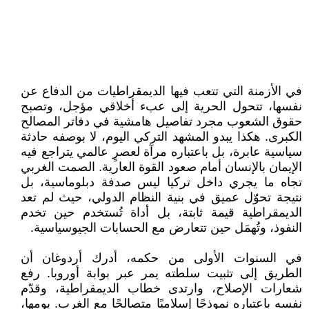
في الأزمنة التي تتعب فيها الديمقراطيات من الدفاع عن
نفسها، تتحول الحرية إلى عبء أخلاقي مؤجل، وتصبح
حقوق الشعوب مجرد تفاصيل هامشية في دفاتر المصالح
الكبرى. هكذا يبدو المشهد التركي اليوم، لا بوصفه حادثة
سياسية عابرة، بل باعتباره مرآة لعصرٍ عالمي يتراجع فيه
الإيمان بالإنسان أمام صعود القوة العارية. الصمت الغربي
تجاه ما يجري داخل تركيا ليس صدفة دبلوماسية، بل
نتيجة تحوّل عميق في بنية النظام الدولي، حيث لم تعد
الديمقراطية قيمة ثابتة، بل أداة تُستخدم حين تخدم
النفوذ، وتُهمَل حين تتعارض مع الحسابات الجيوسياسية.
في السنوات الأولى من حكمه، أدرك أردوغان أن
الطريق إلى تثبيت سلطته يمر عبر بوابة أوروبا. رفع
شعارات الإصلاح، وارتدى خطاب الديمقراطية، وقدّم
نفسه باعتباره نموذجًا إسلاميًا متصالحًا مع الغرب. يومها،