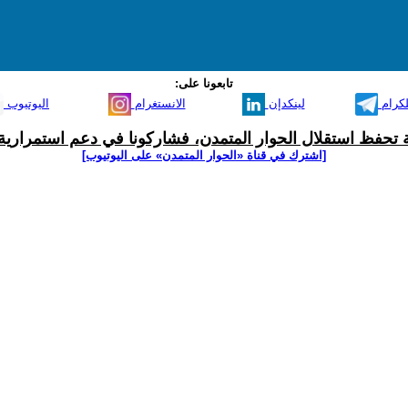
تابعونا على:
لكرام
لينكدإن
الانستغرام
اليوتيوب
ية تحفظ استقلال الحوار المتمدن، فشاركونا في دعم استمرارية 
[اشترك في قناة ‫«الحوار المتمدن» على اليوتيوب]