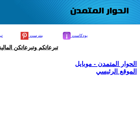
بودكاست
بنترست
تي
تبرعاتكم وتبرعاتكن المال
الحوار المتمدن - موبايل
الموقع الرئيسي