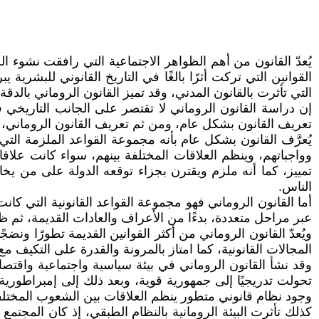
يُعدّ القانون من أهم الظواهر الاجتماعية التي رافقت نشوء ال
القوانين التي تركت أثرًا بالغًا في التاريخ القانوني للبشرية ي
التي تأثرت بالقانون المدني، وقد تميز القانون الروماني بالدقة 
إن دراسة القانون الروماني لا تقتصر على الجانب التاريخي 
تعريف القانون بشكل عام، ومن ثم تعريف القانون الروماني، والب
يُعرَّف القانون بشكل عام بأنه مجموعة القواعد الملزمة الت
وواجباتهم، وينظم العلاقات المختلفة بينهم، سواء كانت علاقا
تمييز، كما أنه ملزم ويقترن بجزاء توقعه الدولة على من يخ
الناس.
أما القانون الروماني فهو مجموعة القواعد القانونية التي كا
عبر مراحل متعددة، بدءًا من الأعراف والعادات القديمة، ثم ظ
ويُعدّ القانون الروماني من أكثر القوانين القديمة تطورًا ون
المجالات القانونية، كما امتاز بالمرونة والقدرة على التكيف مع
وقد نشأ القانون الروماني في بيئة سياسية واجتماعية واقتصا
تحولت تدريجيًا إلى جمهورية قوية، وبعد ذلك إلى إمبراطورية
وجود نظام قانوني متطور ينظم العلاقات بين الشعوب المختلف
كذلك تأثرت البيئة الرومانية بالنظام الطبقي، إذ كان المجتم