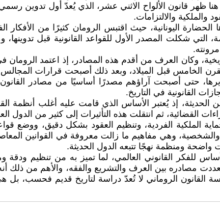
نا ظهر قانون الألواح الاثني عشر، الذي يُعدّ أول تدوين رسمي
د والملكية والالتزامات.
حضارة اليونانية، حيث اقتبس الرومان كثيرًا من الأفكار الفلس
ديمة، التي شكلت المصدر الأول للقواعد القانونية قبل تدوينها، 
رونته.
خية، وكان العرف من أقدم هذه المصادر، إذ اعتمد الرومان في ا
قرن الخامس قبل الميلاد، وبعد ذلك أصبحت قرارات المجالس ال
طويرها، حتى أصبحت آراؤهم مصدرًا أساسيًا من مصادر القانون
ازات القانونية في التاريخ.
ن الحديثة، إذ يُعتبر الأساس الذي قامت عليه أغلب أنظمة الق
راءات القضائية، ثم انتقلت هذه التأثيرات إلى كثير من الدول العر
ماية الملكية الفردية، وتنظيم العقود بشكل دقيق، ووضع قواع
ة والشخصية، وهي مفاهيم ما زالت معروفة في القوانين المعاصر
 واضحة ومنظمة نهجًا تتبعه الدول الحديثة.
أساس للفكر القانوني العالمي، لما تميز به من تنظيم ودقة 
عددت مصادره بين العرف والتشريع والفقه، والأهم من ذلك أنه ت
دراسة القانون الروماني لا تُعدّ دراسة لتاريخ قديم فحسب، بل 