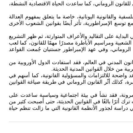
 للقانون الروماني، كما ساعدت الحياة الاقتصادية النشطة،
فية والقانونية اليونانية، خاصة ما يتعلق بمفهوم العدالة
ومع توسع الإمبراطورية، تأثر أيضًا بقوانين الشعوب الأخرى
لبداية على التقاليد والأعراف المتوارثة، ثم ظهر التشريع
شعبية ومراسيم الأباطرة مصدرًا مهمًا للقانون، كما لعب
 الروماني، وفي عهد الإمبراطور جستنيان جُمعت القواعد
انون المدني في العالم، فقد استفادت الدول الأوروبية من
بية من خلال القوانين المدنية الحديثة.
د واضحة للالتزامات والمسؤولية القانونية، كما أسهم في
ة، كذلك أثّر القانون الروماني في طريقة صياغة القوانين
ومرونة، فقد نشأ في بيئة اجتماعية وسياسية ساعدت على
رك أثرًا بالغًا في القوانين الحديثة، حتى أصبحت كثير من
هي دراسة لجذور الأنظمة القانونية التي ما زالت تنظم حياة