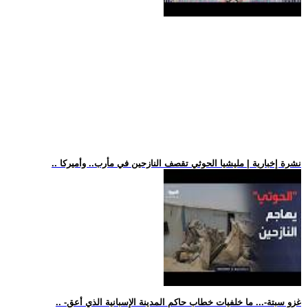
.. نشرة إخبارية | مليشيا الحوثي تقصف النازحين في مأرب.. وأميركا
.. -غزو سبتة-... ما خلفيات خطاب حاكم المدينة الإسبانية الذي أعق