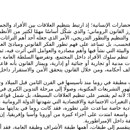
حضارات الإنسانية؛ إذ ارتبط بتنظيم العلاقات بين الأفراد وال
برز القانون الروماني؛ والذي شكّل أساسًا مهمًا لكثير من الأنظم
والتنظيم والتطور التدريجي، الأمر الذي جعله أحد أهم التراثات ا
فحسب، بل تساعد على فهم تطور الفكر القانوني ومبادئ العدا
يئة التي نشأ فيها وأهم مصادره والعوامل التي أثرت فيه، ثم بي
ي تنظم سلوك الأفراد داخل المجتمع، وتفرضها السلطة العامة ب
ت مدنية أو تجارية أو جنائية أو إدارية، ويمتاز القانون بأن
الف أحكامه، ومن خلال القانون يتحقق الأمن والاستقرار داخل
نت مطبقة في روما منذ تأسيسها في القرن الثامن قبل الميلاد و
هور التشريعات المكتوبة، وصولًا إلى مرحلة التدوين الكبرى في
ضجًا؛ لأنه لم يقتصر على تنظيم العلاقات البسيطة، بل شمل قواع
 التغيرات الاجتماعية والاقتصادية التي شهدتها الدولة الرومانية 
دية خاصة ساعدت على تطوره، فقد كانت روما في بدايتها مدينة
 واسعة امتدت على أجزاء كبيرة من أوروبا وآسيا وإفريقيا، إن
ة داخل الإمبراطورية.
ع ينقسم إلى طبقات، أهمها طبقة الأشراف وطبقة العامة، فقد أ