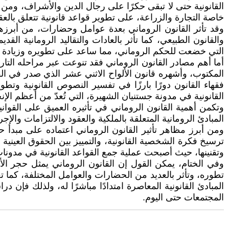
القانونية حتى لا تبقى حكرًا على رجال الدين والأشراف، ومن ه
خاصة التجارة والزراعة، على تطوير قواعد قانونية تتعلق بالعقو
وقد تأثر القانون الروماني بعدة عوامل وحضارات، من أبرزها ال
والقانون الطبيعي، كما تأثر بالعادات والتقاليد الرومانية الق
التي خضعت للحكم الروماني، مما ساعد على تطويره وزيادة م
أما أهم مصادر القانون الروماني فقد تنوعت عبر مراحله التاري
المكتوب، وأشهره قانون الألواح الاثني عشر الذي صدر في ال
فقهاء القانون دورًا بارزًا في تفسير النصوص القانونية وت
القانونية في مدونة جستنيان الشهيرة، التي تُعدّ من أعظم الإنج
وتكمن أهمية القانون الروماني في تأثيره العميق على القواني
المبادئ الرومانية المتعلقة بالملكية والعقود والالتزامات والإج
ومن أبرز مظاهر تأثير القانون الروماني اعتماده على مبدأ ح
ترسيخ فكرة الشخصية القانونية، والتمييز بين الحقوق العيني
وتقنينها، حيث أصبحت عملية جمع القواعد القانونية في مدونات
وفي الختام، يمكن القول إن القانون الروماني يمثل حجر ال
تطوره، وتأثر بالعديد من الحضارات والعوامل المختلفة، كما ت
المبادئ القانونية المعاصرة امتدادًا مباشرًا له، ولذلك فإن 
المجتمعات حتى اليوم.