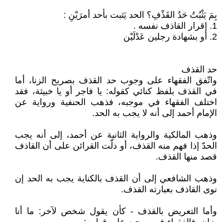
بِمَ يَثْبُتُ حَدُ القَذْفِ؟ الحد يَثبت بأحد أمرَيْنِ :
1. إقرار القاذف نفسه .
2. أو بشهادة رجلين عَدْلَيْن
حد القذف
واتّفق الفقهاء على وجوب حد القذف بصريح الزنا، أما
في القذف بلفظ كنائي كقوله: يا فاجر أو يا خبيثة، فقد
اختلف الفقهاء في موجبه، فذهب الحنفية ورواية عن
الإمام أحمد إلى أنه لا يجب به الحد.
وذهب المالكية والرواية الثانية عن أحمد، إلى أنه يجب
الحدّ إذا فهم منه القذف، أو دلّت القرائن على أن القاذف
قصد منها القذف.
وذهب الشافعي إلى أن القذف بالكناية يجب به الحد إن
نوى القاذف بعبارته القذف.
وأما التعريض بالقذف - كأن يقول شخص لآخر: ما أنا