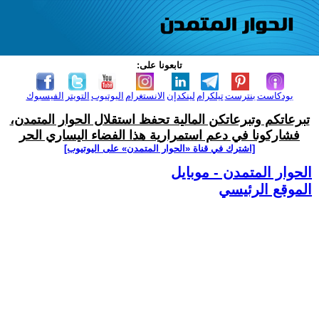
تابعونا على:
بودكاست
بنترست
تيلكرام
لينكدإن
الانستغرام
اليوتيوب
التويتر
الفيسبوك
تبرعاتكم وتبرعاتكن المالية تحفظ استقلال الحوار المتمدن،
فشاركونا في دعم استمرارية هذا الفضاء اليساري الحر
[اشترك في قناة ‫«الحوار المتمدن» على اليوتيوب]
الحوار المتمدن - موبايل
الموقع الرئيسي