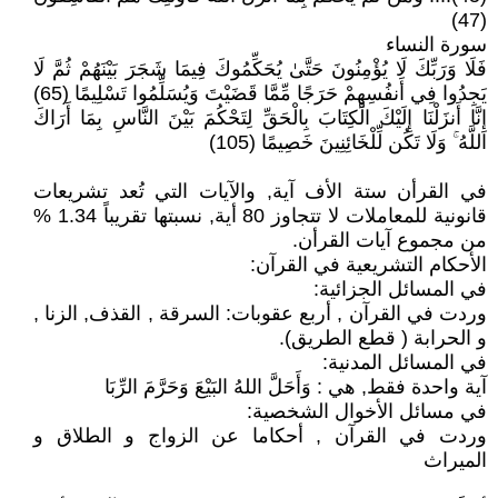
(47)
سورة النساء
فَلَا وَرَبِّكَ لَا يُؤْمِنُونَ حَتَّىٰ يُحَكِّمُوكَ فِيمَا شَجَرَ بَيْنَهُمْ ثُمَّ لَا
يَجِدُوا فِي أَنفُسِهِمْ حَرَجًا مِّمَّا قَضَيْتَ وَيُسَلِّمُوا تَسْلِيمًا (65)
إِنَّا أَنزَلْنَا إِلَيْكَ الْكِتَابَ بِالْحَقِّ لِتَحْكُمَ بَيْنَ النَّاسِ بِمَا أَرَاكَ
اللَّهُ ۚ وَلَا تَكُن لِّلْخَائِنِينَ خَصِيمًا (105)
في القرأن ستة الأف آية, والآيات التي تُعد تشريعات
قانونية للمعاملات لا تتجاوز 80 أية, نسبتها تقريباً 1.34 %
من مجموع آيات القرأن.
الأحكام التشريعية في القرآن:
في المسائل الجزائية:
وردت في القرآن , أربع عقوبات: السرقة , القذف, الزنا ,
و الحرابة ( قطع الطريق).
في المسائل المدنية:
آية واحدة فقط, هي : وَأَحَلَّ اللهُ البَيْعَ وَحَرَّمَ الرِّبَا
في مسائل الأخوال الشخصية:
وردت في القرآن , أحكاما عن الزواج و الطلاق و
الميراث