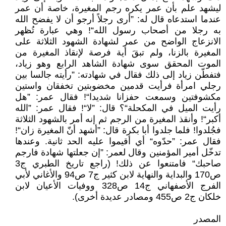
ليشهد علم بأن عمر يكره رجم المغيرة، خاصة أن عمر
عندما استدعاه قال له: ”أرى رجلاً أرجو أن لا يفضح الله
به رجلا من أصحاب رسول الله“! وهي عبارة تُظهر
الانزعاج الواضح من عمر لشهادة الشهود الثلاثة على
المغيرة بالزنا، ولم تبقَ أية فرصة لإنقاذ المغيرة من
الموت المحقق سوى شهادة الشاهد الرابع وهو زياد،
فتفطّن زياد إلى ذلك فقال في شهادته: ”رأيته جالسا بين
رجلي امرأة فرأيت قدمين مخضوبتين تخفقان واستين
مكشوفتين وسمعت حفزانا شديدا“! فقال عمر: ”هل
رأيت الميل في المكحلة“؟ قال: ”لا“! فقال عمر: ”الله
أكبر“! وأنقذ المغيرة من الرجم ثم إنه أمر بالشهود الثلاثة
فجُلدوا! فلما جلدوا أبا بكرة قال: ”أشهد أنّ المغيرة زان“!
فقال عمر: ”حدّوه“ أي أقيموا عليه الحد ثانية. وعندها
تدخّل أمير المؤمنين وقال لعمر: ”إن جعلتها شهادة فارجم
صاحبك“ فامتنعوا عن ذلك! (راجع تاريخ الطبري ج3
ص170 والبداية والنهاية لابن كثير ج7 ص94 والأغاني لأبي
الفرج الأصفهاني ج14 ص328 ووفيات الأعيان لابن
خلكان ج2 ص455 ومصادر عديدة أخرى).
المصدر