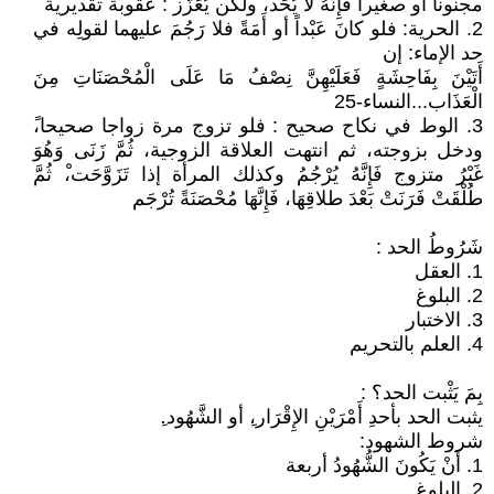
مجنوناً أو صغيراً فإِنَّهُ لا يُحَد، ولكن يُعَزَّز : عقوبة تقديرية
2. الحرية: فلو كانَ عَبْداً أو أَمَةً فلا رَجُمَ عليهما لقولِه في
حد الإماء: إن
أَتَيْنَ بِفَاحِشَةٍ فَعَلَيْهِنَّ نِصْفُ مَا عَلَى الْمُحْصَنَاتِ مِنَ
الْعَذَاب...النساء-25
3. الوط في نكاح صحيح : فلو تزوج مرة زواجا صحيحا،ً
ودخل بزوجته، ثم انتهت العلاقة الزوجية، ثُمَّ زَنَى وَهُوَ
غَيْرُ متزوج فَإِنَّهُ يُرْجُمُ وكذلك المرأة إذا تَزَوَّحَت،ْ ثُمَّ
طُلْقَتْ فَرَنَتْ بَعْدَ طلاقِهَا، فَإِنَّهَا مُحْصَنَةً تُرْجَم
شَرُوطُ الحد :
1. العقل
2. البلوغ
3. الاختبار
4. العلم بالتحريم
بِمَ يَثْبت الحد؟ :
يثبت الحد بأحدِ أَمْرَيْنِ الإِقْرَار،ِ أو الشَّهُود.ِ
شروط الشهود:
1. أَنْ يَكُونَ الشُّهُودُ أربعة
2. البلوغ