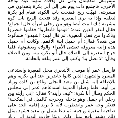
مشربتان متقابلتان وفي كل واحدة منهما كوة تواجه
الأخرى، فاجتمع ذات يوم نفر إلى أبي بكرة يتحدثون في
مشربته، فهبّت ريح ففتحت باب الكوة، فقام أبو بكرة
ليغلقه وإذا به يرى المغيرة وقد فتحت الريح باب كوة
مشربة ذلك البيت أيضا وهو بين رجلي امرأة حال الجماع!
فقال للنفر الذين عنده: ”قوموا فانظروا“ فقاموا فنظروا
وتأكدوا من فعل المغيرة. ثم قال لهم: ”اشهدوا“ فسألوه:
من هذه؟ فقال: أم جميل ابنة الأفقم، وكانت أم جميل
هذه زانية معروفة تغشى الأمراء والولاة ويغشونها، فلما
خرج المغيرة إلى الصلاة حال أبو بكرة بينه وبين الصلاة
وقال: ”لا تصل بنا“ وكتب إلى عمر يبلغه بالحادثة.
فأرسل عمر أبا موسى الأشعري محل المغيرة واستدعى
المغيرة والشهود الذين كانوا حاضرين عند أبي بكرة، وهم
بالإضافة إليه شبل بن معبد البجلي ونافع بن كلدة وزياد
بن أبيه، فلما وصلوا المدينة استدعاهم عمر إلى مجلس
الحكم وسأل أبا بكرة: ”كيف رأيته“؟ فقال: ”إني رأيته بين
رجلي أم جميل وهو يدخله ويخرجه كالميل في المكحلة“
فتغيّر وجه عمر واضطرب لأنه لا يريد إقامة الحد على
صاحبه المغيرة ورجمه، ثم دعا بشبل بن معبد فشهد بمثل
ذلك وشهد نافع بمثل ذلك, ولمّا جاءت النوبة إلى زياد