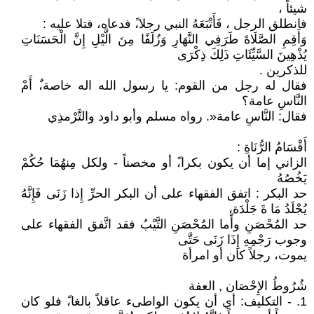
شيئاً ،
فانطلق الرجل ، فَأَتْبَعَهُ النبي رجلا،ً فدعاه، فتلا عليه :
وَأَقِمِ الصَّلَاةَ طَرَفِي النَّهَارِ وَزُلَفًا مِنَ الَّيْلِ إِنَّ الْحَسَنَاتِ
يُذْهِينَ السَّيِّئَاتِ ذَلِكَ ذِكْرَى
للذكرين .
فقال له رجل من القوم: يا رسول الله اله خاصة،ٌ أَمْ
النَّاسِ عامة؟
فقال: النَّاسِ عامة«. رواه مسلم وأبو داود والتَّرْمذِي
أَقْسَامُ الرُّنَاةِ :
الزاني إما أن يكون بكرا،ً أو مخصناً - ولكل مِنهُمَا حُكُمْ
يَخُصُهُ
حد البكر : اتفق الفقهاء على أن البكر الحرِّ إِذا زَنَى فَإِنَّهُ
يُجْلَدُ مَا ةَ جَلْدَة،ٍ
حد المُحْصَنِ وأما المُحْصَنِ التَّيْبُ فقد اتَّفق الفقهاء على
وجوب رَجْمِهِ إِذَا زَنَى حَتَّى
يموت، رجلاً كان أو امرأة
شُرُوطُ الإِحْصَان , العفة
1. - التكليف: أي أن يكون الواطىء عاقلاً بالغا،ً فلو كان