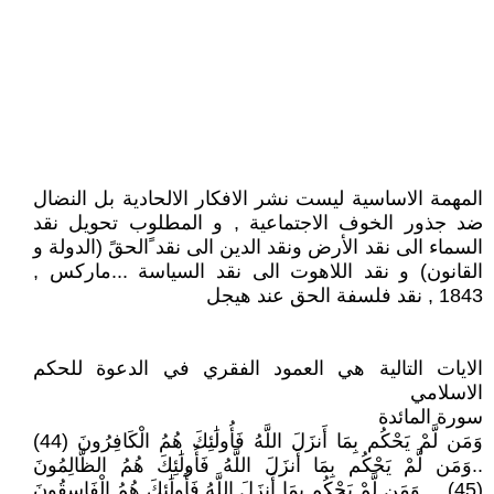
المهمة الاساسية ليست نشر الافكار الالحادية بل النضال
ضد جذور الخوف الاجتماعية , و المطلوب تحويل نقد
السماء الى نقد الأرض ونقد الدين الى نقد ًالحقً (الدولة و
القانون) و نقد اللاهوت الى نقد السياسة ...ماركس ,
1843 , نقد فلسفة الحق عند هيجل
الايات التالية هي العمود الفقري في الدعوة للحكم
الاسلامي
سورة المائدة
وَمَن لَّمْ يَحْكُم بِمَا أَنزَلَ اللَّهُ فَأُولَٰئِكَ هُمُ الْكَافِرُونَ (44)
..وَمَن لَّمْ يَحْكُم بِمَا أَنزَلَ اللَّهُ فَأُولَٰئِكَ هُمُ الظَّالِمُونَ
(45).... وَمَن لَّمْ يَحْكُم بِمَا أَنزَلَ اللَّهُ فَأُولَٰئِكَ هُمُ الْفَاسِقُونَ