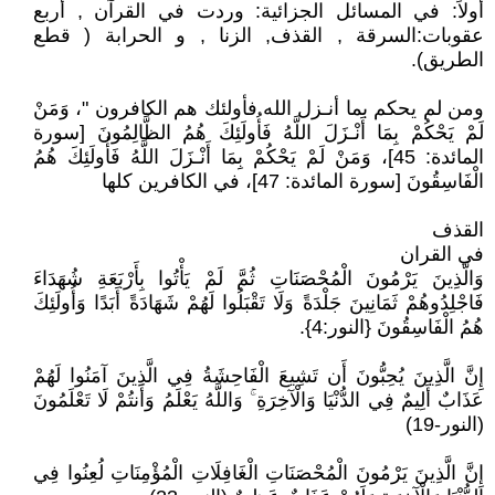
أولاً: في المسائل الجزائية: وردت في القرآن , أربع
عقوبات:السرقة , القذف, الزنا , و الحرابة ( قطع
الطريق).
ومن لم يحكم بما أنـزل الله فأولئك هم الكافرون "، وَمَنْ
لَمْ يَحْكُمْ بِمَا أَنْـزَلَ اللَّهُ فَأُولَئِكَ هُمُ الظَّالِمُونَ [سورة
المائدة: 45]، وَمَنْ لَمْ يَحْكُمْ بِمَا أَنْـزَلَ اللَّهُ فَأُولَئِكَ هُمُ
الْفَاسِقُونَ [سورة المائدة: 47]، في الكافرين كلها
القذف
في القران
وَالَّذِينَ يَرْمُونَ الْمُحْصَنَاتِ ثُمَّ لَمْ يَأْتُوا بِأَرْبَعَةِ شُهَدَاءَ
فَاجْلِدُوهُمْ ثَمَانِينَ جَلْدَةً وَلَا تَقْبَلُوا لَهُمْ شَهَادَةً أَبَدًا وَأُولَئِكَ
هُمُ الْفَاسِقُونَ {النور:4}.
إِنَّ الَّذِينَ يُحِبُّونَ أَن تَشِيعَ الْفَاحِشَةُ فِي الَّذِينَ آمَنُوا لَهُمْ
عَذَابٌ أَلِيمٌ فِي الدُّنْيَا وَالْآخِرَةِ ۚ وَاللَّهُ يَعْلَمُ وَأَنتُمْ لَا تَعْلَمُونَ
(النور-19)
إِنَّ الَّذِينَ يَرْمُونَ الْمُحْصَنَاتِ الْغَافِلَاتِ الْمُؤْمِنَاتِ لُعِنُوا فِي