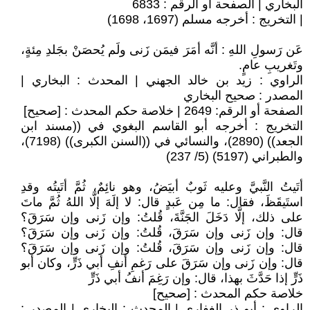
البخاري | الصفحة أو الرقم : 6833
| التخريج : أخرجه مسلم (1697، 1698)
عَن رَسولِ اللهِ : أنَّه أمَرَ فيمَن زَنى ولَم يُحصَنْ بجَلدِ مِئةٍ،
وتَغريبِ عامٍ.
الراوي : زيد بن خالد الجهني | المحدث : البخاري |
المصدر : صحيح البخاري
الصفحة أو الرقم: 2649 | خلاصة حكم المحدث : [صحيح]
التخريج : أخرجه أبو القاسم البغوي في ((مسند ابن
الجعد)) (2890)، والنسائي في ((السنن الكبرى)) (7198)،
والطبراني (5197) (5/ 237)
أتَيتُ النَّبيَّ وعليه ثَوبٌ أبيَضُ، وهو نائِمٌ، ثُمَّ أتَيتُه وقدِ
استَيقَظَ، فقال: ما مِن عَبدٍ قال: لا إلَهَ إلَّا اللهُ ثُمَّ ماتَ
على ذلك، إلَّا دَخَلَ الجَنَّةَ، قُلتُ: وإن زَنى وإن سَرَقَ؟
قال: وإن زَنى وإن سَرَقَ، قُلتُ: وإن زَنى وإن سَرَقَ؟
قال: وإن زَنى وإن سَرَقَ، قُلتُ: وإن زَنى وإن سَرَقَ؟
قال: وإن زَنى وإن سَرَقَ على رَغمِ أنفِ أبي ذَرٍّ، وكان أبو
ذَرٍّ إذا حَدَّثَ بهذا، قال: وإن رَغِمَ أنفُ أبي ذَرٍّ
خلاصة حكم المحدث : [صحيح]
الراوي : أبو ذر الغفاري | المحدث : البخاري | المصدر :