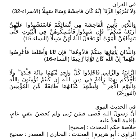
في القران
وَلَا تَقْرَبُوا الزِّنَا ۖ إِنَّهُ كَانَ فَاحِشَةً وَسَاءَ سَبِيلًا (الاسراء-32)
وَاللَّاتِي يَأْتِينَ الْفَاحِشَةَ مِن نِّسَائِكُمْ فَاسْتَشْهِدُوا عَلَيْهِنَّ
أَرْبَعَةً مِّنكُمْ ۖ فَإِن شَهِدُوا فَأَمْسِكُوهُنَّ فِي الْبُيُوتِ حَتَّىٰ
يَتَوَفَّاهُنَّ الْمَوْتُ أَوْ يَجْعَلَ اللَّهُ لَهُنَّ سَبِيلًا (النساء-15)
وَاللَّذَانِ يَأْتِيَانِهَا مِنكُمْ فَآذُوهُمَا ۖ فَإِن تَابَا وَأَصْلَحَا فَأَعْرِضُوا
عَنْهُمَا ۗ إِنَّ اللَّهَ كَانَ تَوَّابًا رَّحِيمًا (النساء-16)
الزَّانِيَةُ وَالزَّانِي فَاجْلِدُوا كُلَّ وَاحِدٍ مِّنْهُمَا مِائَةَ جَلْدَةٍ ۖ وَلَا
تَأْخُذْكُم بِهِمَا رَأْفَةٌ فِي دِينِ اللَّهِ إِن كُنتُمْ تُؤْمِنُونَ بِاللَّهِ
وَالْيَوْمِ الْآخِرِ ۖ وَلْيَشْهَدْ عَذَابَهُمَا طَائِفَةٌ مِّنَ الْمُؤْمِنِينَ
(النور-2)
في الحديث النبوي
أنَّ رَسولَ اللهِ قَضى فيمَن زَنى ولم يُحصَنْ بنَفيِ عامٍ،
بإقامةِ الحَدِّ عليه.
خلاصة حكم المحدث : [صحيح]
الراوي : أبو هريرة | المحدث : البخاري | المصدر : صحيح