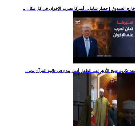
.. خارج الصندوق | حصار شامل.. أميركا تضرب الإخوان في كل مكان
.. بعد تكريم شيخ الأزهر له.. الطفل أنس يبدع في تلاوة القرآن بدو