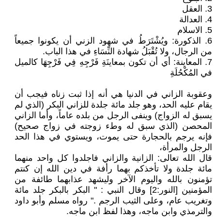
3. العقل
4. العدالة
5. الاسلام
6. الذكورة: ويُشْتَرَطُ في شهود الزني أن يكونوا جميعاً
من الرجال، ولا تُقْبَلُ شهادة النِّسَاءِ في هذا الباب.
7. المعاينة: أي أن تكون بمعاينَةِ فَرْجِهِ فِي فَرْجِهَا كالميل
في المُكْحُلَةِ
وعقوبة الزاني في الدنيا هي أنه إذا ثبت زناه فيجب أن
يقام عليه الحد، وهو جلد مائة جلدة للزاني البكر (الذي لم
يسبق له الزواج) وينفى الرجل من بلده عاماً، وأما الزاني
المحصن (الذي سبق له وطء زوجته في زواج صحيح)
فإنه يرجم بالحجارة حتى يموت، ويستوي في هذا الحد
الرجل والمرأة،
قال الله تعالى: الزانية والزاني فاجلدوا كل واحد منهما
مائة جلدة ولا تأخذكم بهما رأفة في دين الله إن كنتم
تؤمنون بالله واليوم الآخر وليشهد عذابهما طائفة من
المؤمنين [النور:2] وقال النبي : " البكر بالبكر جلد مائة
وتغريب عام، وعلى الثيب الرجم ." رواه مسلم وأبو داود
والترمذي وابن ماجه، وهذا لفظ ابن ماجه.