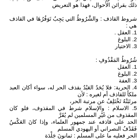
ذلك بقرائن الأحوال، فهذا هو التعريض
شروط القاذف : والشَّرُوطُ التي يَجِبُ تَوَفُرُهَا في القاذف
هي :
1. العقل .
2. البلوغ
3. الاختيار
شُرُوطُ المَقْذُوفِ :
1. العقل
2. البلوغ
3. العفة
4. الحرية: فلا يُحَدُ العَبْدُ بقذف الحر له، سواء أكان العبد
ملكاً للقاذف أم لغيره : لأن
مرتَبَتْهُ تَخْتَلِفُ عن مرتبة الحر،
5. الاسلام : والإسلام شرط في المقذوف، فلو كان
المقذوف من غَيْرِ المسلمين لم يُقَرَّ
الحد على قاذفه عند جمهور العلماء، وإذا كانَ العَكْسُ
فَقَدْفُ النصراني أو اليهودي المسلم
الحر فعليه ما على المسلم : ثمانونَ جَلْدَة