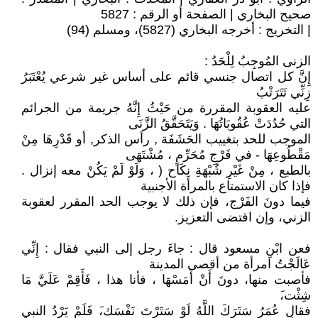
صحيح البخاري | الصفحة أو الرقم : 5827
| التخريج : أخرجه البخاري (5827)، ومسلم (94)
الزنى المُوجِبُ لِلْحَدُ :
إِنَّ كل اتصال جنسي قائم على أساس غير شرعي يُعْتَبَرُ
زِنِّي تَتَرَتْبُ
عليه العقوبة المقررة من حَيْثُ إِنَّهُ جريمة من الجرائم
التي حُدُدَتْ عُقُوبَاتُهَا . وَيَتَحَقَّقُ الزَّنَى
الموجب للحد بتغييب الحَشَفَة , رأس الذكر, أو قَدْرِهَا مِنْ
مَقْطُوعِهَا - في فَرْجِ مُحَرِّمٍ ، مُشْتَهَى
بالطبع ، مِنْ غَيْرِ شُبْهَةِ نِكَاح ( ، وَلَوْ لَمْ يَكُنْ معه إنزال .
فإذا كان الاستمتاع بالمرأة الأجنبية
فيما دونَ الفَرْج، فإن ذلك لا يوجب الحد المقرر لعقوبة
الزني، وإن اقتضى التعزيز.
فعن ابْنِ مسعود قال : جاءَ رجل إلى النبي فقال : إِنِّي
عَالَجْتُ امرأة من أقصى المدينة
فأصبت منها، دونَ أَنْ أَمَسْهَا ، فأنا هذا ، فَأَقِمْ عَلَيَّ مَا
شِثْت،َ
فقال عُمَرُ سَتَرَكَ اللَّهُ لَوْ سَتَرْتَ نَفْسَك،َ فَلَمْ يَرْدُ النبي