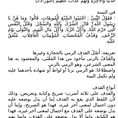
الدُّنْيَا وَالْآخِرَةِ وَلَهُمْ عَذَابٌ عَظِيمٌ (النور-23)
في السنة
: فَقَوْلُ النَّبِيِّ : اجْتَنِبُوا السَّبْعَ الْمُوبِقَاتِ، قَالُوا: وَمَا هُنَّ يَا
رَسُولَ اللَّهِ؟ قَالَ: الشِّرْكُ بِاَللَّهِ وَالسِّحْرُ, وَقَتْلُ النَّفْسِ
الَّتِي حَرَّمَ اللَّهُ, وَأَكْلُ الرِّبَا, وَأَكْلُ مَالِ الْيَتِيمِ, وَالتَّوَلِّي يَوْمَ
الزَّحْفِ, وَقَذْفُ الْمُحْصَنَاتِ الْمُؤْمِنَاتِ الْغَافِلاتِ. مُتَّفَقٌ
عَلَيْهِ.
تعريفة: أَصْلُ القذف الرمي بالحجارة وغيرها
والقَدْفُ بالزنى مأخوذ من هذا المَعْنَى، والمقصود به هنا
المعنى الشرعي، وهو الرمي بالزني
واصطلاحًا: هو الرمي بزنا أو لواط أو شهادة بأحدهما عليه
ولم تكمل البينة
أنواع القذف
والقذف على ثلاثة أضرب: صريح وكناية وتعريض، وذلك
لأن اللفظ الذي يقع به القذف إما أن يدل بوضعه عليه
دون احتمال لمعنى آخر غيره، فهذا هو الصريح، وإما أن
يدل بوضعه على القذف مع احتمال لمعنى آخر غيره، فهذا
هو الكناية، وإما ألا يدل بوضعه على القذف، وإنما يفيد