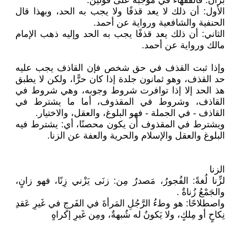
بزان. فالفقهاء في موجبه على قولين:
الأول: أن ذلك لا يعد قذفًا ولا يجب به الحد، وبهذا قال
الحنفية والشافعية ورواية عن أحمد.
الثاني: أن ذلك يعد قذفًا يجب به الحد وإليه ذهب الإمام
مالك ورواية عن أحمد.
وإذا ثبت القذف في حق شخص فإن القاذف يجب عليه
حد القذف، وهو ثمانون جلدة إذا كان حرًّا، ولكن لا يطبق
هذ الحد إلا إذا توافرت شروط وجوبه، وهي شروط في
القاذف، وشروط في المقذوف، أما ما يشترط في
القاذف - في الجملة - فهو البلوغ، والعقل، والاختيار.
ويشترط في المقذوف أن يكون محصنًا، أي: يشترط فيه
البلوغ والعقل والإسلام والحرية والعفة عن الزنا.
الزنا
لزِّنا لُغةً: الفُجورُ، مَصدرٌ مِن: زنَى يَزْني زِنًا، فهو زانٍ،
والجَمْعُ زُناةٌ .
واصطلاحًا: هو وطءُ الرَّجُلِ المَرأةَ في الفَرجِ في غَيرِ عَقدِ
نِكاحٍ أو مِلكٍ، ولا يَكونُ له شُبهةٌ، ومِن غَيرِ إكراهٍ