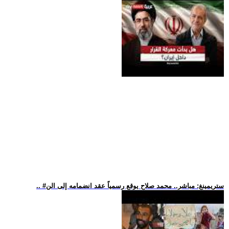
.. #ستريمينغ: مباشر.. محمد صلاح يوقع رسمياً عقد انضمامه إلى الن