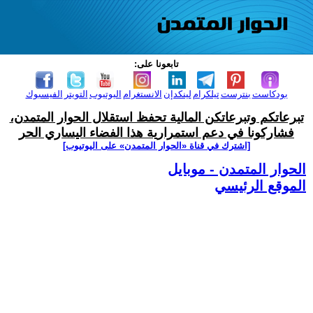
تابعونا على:
بودكاست
بنترست
تيلكرام
لينكدإن
الانستغرام
اليوتيوب
التويتر
الفيسبوك
تبرعاتكم وتبرعاتكن المالية تحفظ استقلال الحوار المتمدن،
فشاركونا في دعم استمرارية هذا الفضاء اليساري الحر
[اشترك في قناة ‫«الحوار المتمدن» على اليوتيوب]
الحوار المتمدن - موبايل
الموقع الرئيسي