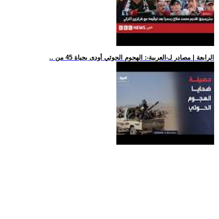
.. الرابعة | مصادر لـ-العربية-: الهجوم الحوثي أودى بحياة 45 من