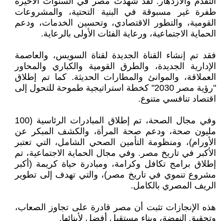
التقدم والازدهار. لقد شهدت مصر في السنوات الأخيرة
طفرة غير مسبوقة في البنية التحتية، والمشروعات
القومية، والتطور الاقتصادي، وتحسين الخدمات، ودعم
الحماية الاجتماعية، ورعاية الفئات الأولى بالرعاية.
فقد تم إنشاء القناة الجديدة لقناة السويس، والعاصمة
الإدارية الجديدة، والطرق القومية والكباري والمحاور
العملاقة، والموانئ والمطارات الحديثة. كما تم إطلاق
"رؤية مصر 2030" كخطة استراتيجية طموحة للتحول إلى
اقتصاد تنافسي متنوع.
وفي مجال الصحة، تم إطلاق المبادرات الرئاسية (100
مليون صحة، ودعم صحة المرأة، والكشف المبكر عن
الأورام)، ومنظومة التأمين الصحي الشامل، التي تعتبر
الأكبر في تاريخ مصر. وفي مجال الحماية الاجتماعية، تم
إطلاق برامج تكافل وكرامة، ومبادرة حياة كريمة (أكبر
مشروع تنموي في تاريخ مصر)، والتي تهدف إلى تطوير
الريف المصري بالكامل.
هذه الإنجازات تثبت أن مصر قادرة على تجاوز الصعاب،
وتحقيق النهضة، وبناء مستقبل أفضل لأبنائها.