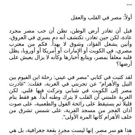
---
أولاً: مصر في القلب والعقل
قبل أن تغادر أرض الوطن، تظن أن حب مصر مجرد
عادة، لكن حين تغادر، تكتشف أنه دم يسري في العروق،
وأنين يشغل الفؤاد، وشوق لا يهدأ. فكم من مغترب
مصري، في الكويت أو الإمارات أو أمريكا أو أوروبا، يظل
قلبه معلقاً بمصر، ويتابع أخبارها وكأنه لا يزال يعيش على
أرضها؟
لقد كتبت في كتابي "مصر في عيني: رحلة ابن الفيوم بين
النيل والأهرام" عن تجربتي في الغربة، فقلت: "غادرت
مصر إلى الكويت في شبابي وتركت فيها قلبي. لكن
الغربة علمتني أن القلب لا يترك وطنه أبداً. هو فقط ينام
قليلاً ثم يستيقظ على رائحة الفول والطعمية، على صوت
أذان الفجر من مسجد القرية، على شمس تشرق من
خلف الأهرام كأنها المرة الأولى".
هذا هو سر مصر. إنها ليست مجرد بقعة جغرافية، بل هي