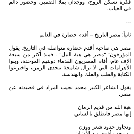
فكرة تسكن الروح، ووجدان يملأ الضمير، وحضور دائم
في الغياب.
---
ثانياً: مصر التاريخ – أقدم حضارة في العالم
مصر هي صاحبة أقدم حضارة متواصلة في التاريخ. يقول
المؤرخون: "مصر هي هبة النيل" . فمنذ أكثر من سبعة
آلاف عام، أقام المصريون القدماء دولتهم الموحدة، وبنوا
الأهرامات التي لا تزال شامخة تتحدى الزمن، واخترعوا
الكتابة والطب والفلك والهندسة.
يقول الشاعر الكبير محمد نجيب المراد في قصيدته عن
مصر:
هبة الله من قديم الزمان
إنها مصر فانطلق يا لساني
وتجاوز حدود شعر ووزن
رب حب أقوى من الأوزان