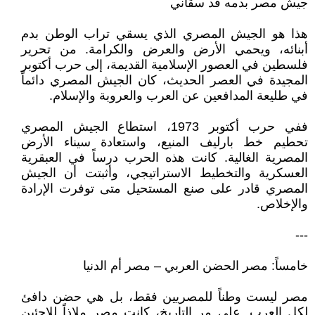
جيش مصر بدمه قد سقاني
هذا هو الجيش المصري الذي يسقي تراب الوطن بدم
أبنائه، ويحمي الأرض والعرض والكرامة. من تحرير
فلسطين في العصور الإسلامية القديمة، إلى حرب أكتوبر
المجيدة في العصر الحديث، كان الجيش المصري دائماً
في طليعة المدافعين عن العرب والعروبة والإسلام.
ففي حرب أكتوبر 1973، استطاع الجيش المصري
تحطيم خط بارليف المنيع، واستعادة سيناء الأرض
المصرية الغالية. كانت هذه الحرب درساً في العبقرية
العسكرية والتخطيط الاستراتيجي، وأثبتت أن الجيش
المصري قادر على صنع المستحيل متى توفرت الإرادة
والإخلاص.
---
خامساً: مصر الحضن العربي – مصر أم الدنيا
مصر ليست وطناً للمصريين فقط، بل هي حضن دافئ
لكل العرب. على مر التاريخ، كانت مصر ملاذاً للاجئين