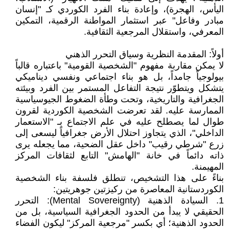
اليأس، الهجرة)، وإعادة بناء الفرد الكوردي كـ "إنسان
مبادر وفاعل" عبر استثمار المواطنة الرقمية، التمكين
المعرفي، واستقلال المرجعية الثقافية.
أولاً: المقدمة النظرية وسياق التحرر الذهني
لا يمكن مقاربة مفهوم "الشخصية القومية" باعتباره قالباً
بيولوجياً جامداً، بل هو بناء اجتماعي ونفسي ديناميكي
يتشكل ويتطوّر نتيجة التفاعل المستمر بين الفرد وبيئته
الجغرافية والتاريخية، وتحت وطأة الضغوط الجيوسياسية
الممارسة عليه. لقد تعرضت الشخصية الكوردية لقرون
طوال لما يصطلح عليه في علم الاجتماع بـ "الاستعمار
الداخلي"، الذي يتجاوز احتلال الأرض جغرافياً ليسعى إلى
زرع "شرطي رقيب" داخل عقل الضحية، مما يجعله يرى
ذاته دائماً في خانة "الهامش" التابع لثقافات المركز
المهيمنة.
بناءً على هذا التشخيص، تنطلق فلسفة بناء الشخصية
الكوردستانية المعاصرة من ركيزتين جوهريتين:
1. السيادة الذهنية (Mental Sovereignty): التحرر
الحقيقي لا يبدأ من الحدود الجغرافية السياسية، بل من
الحدود الذهنية؛ أي بكسر "مرجعية المركز" ليكون الفضاء