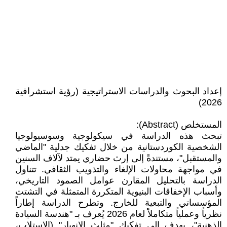
إعداد البحوث والدراسات الاستراتيجية (رؤية استشرافية
2026)
المستخلص (Abstract):
تبحث هذه الدراسة في سيكولوجية وسوسيولوجيا
الشخصية الكوردستانية من خلال تفكيك جدلية "الماضي
والمستقبل"، مستندةً إلى إرث حضاري يمتد لآلاف السنين
في مواجهة محاولات الإلغاء والتذويب الثقافي. تتناول
الدراسة بالتحليل المقارن عوامل الصمود التاريخي،
وأسباب الإخفاقات البنيوية المتكررة المتمثلة في التشتت
المؤسساتي والتبعية للخارج. وتطرح الدراسة إطاراً
نظرياً وعملياً متكاملاً لعام 2026 يُعرف بـ "هندسة السيادة
الذهنية"، يهدف إلى تفكيك "مثلث الانهيار" (الاستلاب،