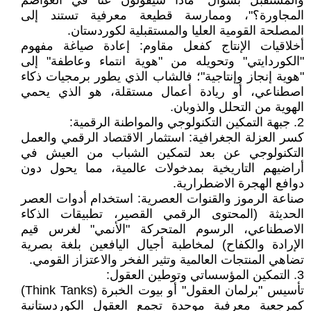
والمستقبل بسؤال "ماذا سيقولون عنا في العواصم
المجاورة؟"، وممارسة قطيعة معرفية تستند إلى
المصلحة القومية العليا والمستقبلية لكوردستان.
أخلاقيات الإنتاج كفعل مقاوم: إعادة صياغة مفهوم
"الكوردايتي" وتحويله من "هوية انتماء وعاطفة" إلى
"هوية إنجاز وإنتاجية"؛ فالشاب الذي يطور برمجيات ذكاء
اصطناعي، أو ريادة أعمال مستقلة، هو الذي يحمي
الهوية من التحلل والذوبان.
2. جبهة التمكين التكنولوجي والمواطنة الرقمية:
كسر العزلة الجغرافية: استثمار الاقتصاد الرقمي والعمل
التكنولوجي عن بعد لتمكين الشباب من العيش في
أراضيهم التاريخية بمدخولات عالمية، مما يحول دون
دوافع الهجرة الاضطرارية.
صناعة الرموز والقنوات العصرية: استخدام أدوات العصر
الحديثة (المحتوى الرقمي القصير، تطبيقات الذكاء
الاصطناعي، الرسوم المتحركة "الأنمي" لغرس قيم
الإرادة والكفاح) لمخاطبة أجيال اليافعين بلغة بصرية
تضاهي المنتجات العالمية وتثير الفخر والاعتزاز القومي.
3. التمكين المؤسساتي وتوطين العقول:
تأسيس "برلمان العقول" أو بيوت الخبرة (Think Tanks)
كمرجعية معرفية موحدة تجمع العقول الكوردستانية