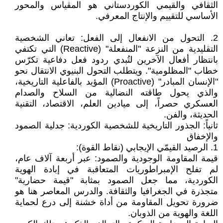
الثقافي والقيمي الكوردستاني هو المقياس والمحور
الأساسي للتقييم والإنتاج المعرفي.
2. التحول من الانفعال إلى الفعل: تعاني الشخصية
التقليدية من النزعة "المنفعلة" (Reactive) التي تكتفي
بانتظار أفعال الآخرين لتُبدي ردود فعل دفاعية تكرّس
خطاب "المظلومية". ويتطلب التحول البنيوي الانتقال نحو
"الإنسان المبادر" (Proactive) المؤيد بالفاعلية التاريخية،
والذي يحول طاقته النضالية من السلاح والصدام
العسكري حصراً، إلى ميادين العلم، الاقتصاد، التقنية
الحديثة، والفن.
ثانياً: الجذور التاريخية للشخصية الكوردية: جدلية الصمود
والإخفاق
1. الرصيد القيمّي الإيجابي (نقاط القوة):
قيمة المقاومة الوجودية والصمود: عبر أربعة آلاف عام،
لم تفلح الإمبراطوريات المتعاقبة في إبادة الهوية
الكوردية، مما جعل الصمود بمثابة "قيمة حضارية"
متجذرة في الجغرافيا والثقافة. والدرس المعاصر هنا هو
ضرورة تحويل المقاومة من أداة خشنة إلى درع لحماية
اللغة والهوية من الذوبان.