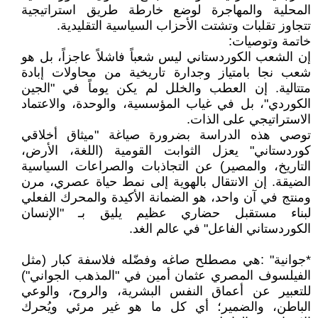
المحلية والمهاجرة لوضع خارطة طريق استراتيجية
تتجاوز تقلبات وتشتت الأحزاب السياسية التقليدية.
خاتمة وتوصيات:
إن الشعب الكوردستاني ليس شعباً فاشلاً عاجزاً، بل هو
شعب نجا بامتياز وجدارة تاريخية من محاولات إبادة
متتالية. إن العطب والخلل لم يكن يوماً في "الجين
الكوردي"، بل في غياب المؤسسية، والوحدة، والاعتماد
الاستراتيجي على الذات.
توصي هذه الدراسة بضرورة صياغة "ميثاق أخلاقي
كوردستاني" يعزل الثوابت القومية (اللغة، الأرض،
التاريخ، والمصير) عن التجاذبات والصراعات السياسية
الضيقة. إن الانتقال بالهوية إلى نمط حياة عصري، مرن
ومنتج في آن واحد، هو الضمانة الأكيدة والمحرك الفعلي
لبناء مستقبل حضاري عظيم يليق بـ "الإنسان
الكوردستاني الفاعل" في عالم الغد.
*جوانية" :هي مصطلح صاغه وفضّله فلاسفة كبار (مثل
الفيلسوف المصري عثمان أمين في "المذهب الجواني")
للتعبير عن أعماق النفس البشرية، والروح، والوعي
الباطن، والضمير؛ أي كل ما هو غير مرئي ويُحرك