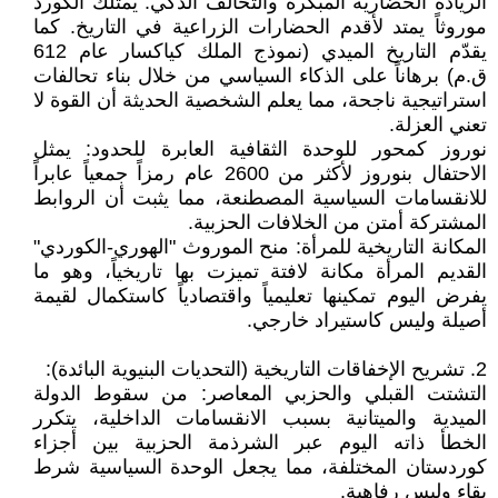
الريادة الحضارية المبكرة والتحالف الذكي: يمتلك الكورد
موروثاً يمتد لأقدم الحضارات الزراعية في التاريخ. كما
يقدّم التاريخ الميدي (نموذج الملك كياكسار عام 612
ق.م) برهاناً على الذكاء السياسي من خلال بناء تحالفات
استراتيجية ناجحة، مما يعلم الشخصية الحديثة أن القوة لا
تعني العزلة.
نوروز كمحور للوحدة الثقافية العابرة للحدود: يمثل
الاحتفال بنوروز لأكثر من 2600 عام رمزاً جمعياً عابراً
للانقسامات السياسية المصطنعة، مما يثبت أن الروابط
المشتركة أمتن من الخلافات الحزبية.
المكانة التاريخية للمرأة: منح الموروث "الهوري-الكوردي"
القديم المرأة مكانة لافتة تميزت بها تاريخياً، وهو ما
يفرض اليوم تمكينها تعليمياً واقتصادياً كاستكمال لقيمة
أصيلة وليس كاستيراد خارجي.
2. تشريح الإخفاقات التاريخية (التحديات البنيوية البائدة):
التشتت القبلي والحزبي المعاصر: من سقوط الدولة
الميدية والميتانية بسبب الانقسامات الداخلية، يتكرر
الخطأ ذاته اليوم عبر الشرذمة الحزبية بين أجزاء
كوردستان المختلفة، مما يجعل الوحدة السياسية شرط
بقاء وليس رفاهية.