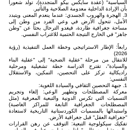
السياسية" (عقدة سايكس بيكو المتجددة)، تولّد شعوراً
بأن الإرادة الداخلية معدومة الصلاحية والتأثير.
3. الهجرة والهروب الجسدي: عندما ينعدم المعنى ويتبدد
الأمل، تتحول الأرض في وعي الفرد من وطن إلى
مساحة جغرافية طاردة، فيغدو الترحال بحثاً عن "وطن
جاهز" في الخارج النتيجة الحتمية للاغتراب النفسي.
رابعاً: الإطار الاستراتيجي وخطة العمل التنفيذية (رؤية
2026)
للانتقال من مرحلة "عقلية الضحية" إلى "عقلية البناء
والسيادة"، تقترح الدراسة خطة تشغيلية ومرحلية
راديكالية تركز على التحصين، التمكين، والاستقلال
النفسي:
1. جبهة التحصين الثقافي والسيادة اللغوية:
معركة المصطلحات وتطهير الوعي: إلغاء وتجريم
التسميات التي تكرس الدونية والتبعية المعرفية (مثل
المصطلحات الجغرافية التابعة للمراكز الغاصبة)
واستبدالها بالمسميات الكوردستانية التاريخية لاستعادة
"جغرافية العقل" قبل جغرافية الأرض.
تفكيك سيكولوجية التبعية: التوقف عن رهن القرارات