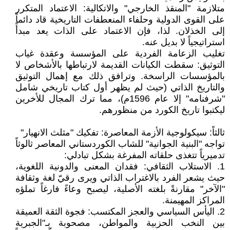
متلازمة "المنقذ الخارجي" والاتكالية: الاعتماد المتكرر
على القوى الدولية وحلفاء المنعطفات التاريخية قاد دائماً
إلى الخذلان. لذا، فإن الاعتماد على الذات يعد مبدأً
استراتيجياً لا بديل عنه.
تغليب الزعامة الفردية على المؤسسة وعقدة غياب
التوثيق: سقطت الكيانات القديمة لارتباطها بالأشخاص لا
بالمؤسسات الراسخة. وترافق ذلك مع إهمال التوثيق
والتاريخ الذاتي (حيث لم يظهر أول كتاب تاريخي شامل
"شرفنامه" إلا عام 1596م)، مما ترك المجال للأخرين
ليكتبوا تاريخ الكورد من منظورهم.
ثالثاً: سيكولوجية الأزمة المعاصرة: تفكيك "مثلث الانهيار"
تواجه "البنية الجوانية" للشاب الكوردستاني المعاصر ثالوثاً
تدميرياً تتغذى حلقاته المفرغة بشكل تبادلي:
1. الاستلاب الثقافي: فقدان المعنى والدونية اللغوية،
حيث يشعر الفرد بالاغتراب الذاتي ويرى رقيّ لغة وثقافة
"الآخر" مقارنةً بلغته الأصلية، ليصبح وعاءً فارغاً تملؤه
المراكز المهيمنة.
2. اليأس السياسي والعجز المكتسب: فجوة الثقة العميقة
بين النخب الحزبية والمواطن، مصحوبة بـ"الجبرية