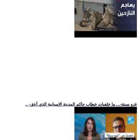
.. -غزو سبتة-... ما خلفيات خطاب حاكم المدينة الإسبانية الذي أعق