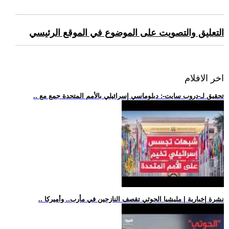
التعليق والتصويت على الموضوع في الموقع الرئيسي
اخر الافلام
.. تحقيق لـ-دروب سايت-: دبلوماسي إسرائيلي بالأمم المتحدة جمع مع
.. نشرة إخبارية | مليشيا الحوثي تقصف النازحين في مأرب.. وأميركا