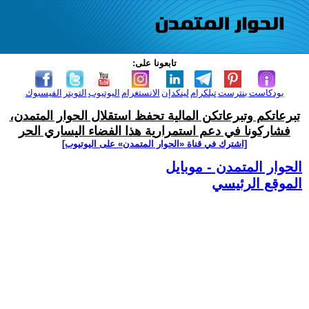
تابعونا على:
بودكاست
بنترست
تيلكرام
لينكدإن
الانستغرام
اليوتيوب
التويتر
الفيسبوك
تبرعاتكم وتبرعاتكن المالية تحفظ استقلال الحوار المتمدن،
فشاركونا في دعم استمرارية هذا الفضاء اليساري الحر
[اشترك في قناة ‫«الحوار المتمدن» على اليوتيوب]
الحوار المتمدن - موبايل
الموقع الرئيسي