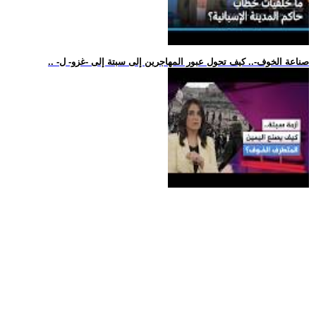
.. -صناعة الخوف-.. كيف تحول عبور المهاجرين إلى سبتة إلى -غزو- ل