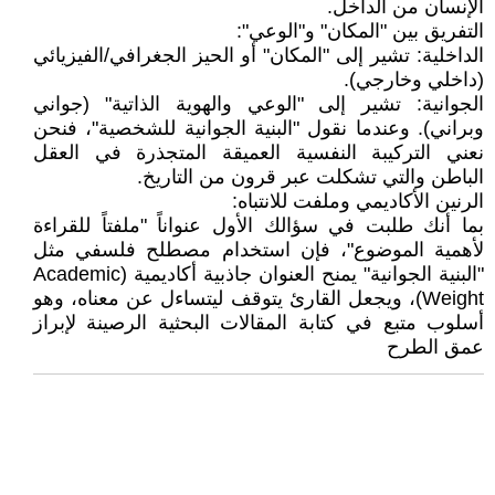
الإنسان من الداخل.
​التفريق بين "المكان" و"الوعي":
​الداخلية: تشير إلى "المكان" أو الحيز الجغرافي/الفيزيائي
(داخلي وخارجي).
​الجوانية: تشير إلى "الوعي والهوية الذاتية" (جواني
وبراني). وعندما نقول "البنية الجوانية للشخصية"، فنحن
نعني التركيبة النفسية العميقة المتجذرة في العقل
الباطن والتي تشكلت عبر قرون من التاريخ.
​الرنين الأكاديمي وملفت للانتباه:
بما أنك طلبت في سؤالك الأول عنواناً "ملفتاً للقراءة
لأهمية الموضوع"، فإن استخدام مصطلح فلسفي مثل
"البنية الجوانية" يمنح العنوان جاذبية أكاديمية (Academic
Weight)، ويجعل القارئ يتوقف ليتساءل عن معناه، وهو
أسلوب متبع في كتابة المقالات البحثية الرصينة لإبراز
عمق الطرح