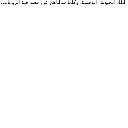
لتلك الجيوش الوهمية. وكلما سألناهم عن مصداقية الروايات، قا