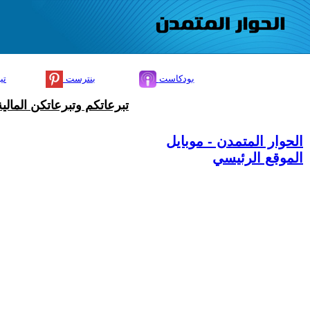
بودكاست
بنترست
تي
تبرعاتكم وتبرعاتكن المال
الحوار المتمدن - موبايل
الموقع الرئيسي