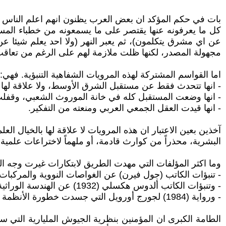
بات في حكم المؤكد ان بعض العرب يظنون انهم اعلم الناس بتقل
كل ما يعرفونه عنها يقتصر على ما يسمعونه من خطباء الم
عن اي مشرق يتكلمون)، ثم يعبر النهر (ولا احد يعلم شيئا عن
مجهولة المصدر، لكنها ظلت ملازمة لهم على الرغم من تعاقب 
اما القواسم المشتركة لهذه المرويات الشفاهية التنبؤية. فهي:
- انها تتحدث فقط عن مستقبل الشرق الأوسط، ولا علاقة لها بهولن
- انها وضعت المستقبل كله في خانة الموروث الشعبي، وقفلت 
- انها قيدت العقل الجمعي العربي ومنعته من التفكير.
آخذين بعين الاعتبار ان هذه المرويات لا علاقة لها بالخيال 
البشرية، محذراً من كوارث قادمة، أو ملهماً لاختراعات علمية 
وما اكثر المؤلفات التي مهدت الطريق لابتكارات غيرت وجه الع
- تنبؤات الكاتب (جول فيرن) عن الغواصات النووية والمركبات 
- وتنبؤات الكاتب ألدوس هكسلي (1932) عن الهندسة الوراثية في كتابه الموسوم (عالم رائع جديد).
- ورواية (1984) لجورج أورويل التي جسدت خطورة الأنظمة الشمولية، والمراقبة الجماعية، وتقييد الحريات.
الطامة الكبرى ان المؤمنين بنظرية الجيوش المليارية التي س