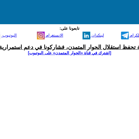
تابعونا على:
لكرام
لينكدإن
الانستغرام
اليوتيوب
ية تحفظ استقلال الحوار المتمدن، فشاركونا في دعم استمرارية 
[اشترك في قناة ‫«الحوار المتمدن» على اليوتيوب]