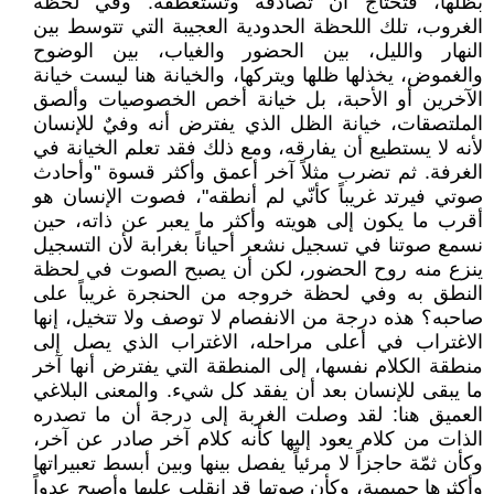
بظلها، فتحتاج أن تصادقه وتستعطفه. وفي لحظة
الغروب، تلك اللحظة الحدودية العجيبة التي تتوسط بين
النهار والليل، بين الحضور والغياب، بين الوضوح
والغموض، يخذلها ظلها ويتركها، والخيانة هنا ليست خيانة
الآخرين أو الأحبة، بل خيانة أخص الخصوصيات وألصق
الملتصقات، خيانة الظل الذي يفترض أنه وفيٌ للإنسان
لأنه لا يستطيع أن يفارقه، ومع ذلك فقد تعلم الخيانة في
الغرفة. ثم تضرب مثلاً آخر أعمق وأكثر قسوة "وأحادث
صوتي فيرتد غريباً كأنّي لم أنطقه"، فصوت الإنسان هو
أقرب ما يكون إلى هويته وأكثر ما يعبر عن ذاته، حين
نسمع صوتنا في تسجيل نشعر أحياناً بغرابة لأن التسجيل
ينزع منه روح الحضور، لكن أن يصبح الصوت في لحظة
النطق به وفي لحظة خروجه من الحنجرة غريباً على
صاحبه؟ هذه درجة من الانفصام لا توصف ولا تتخيل، إنها
الاغتراب في أعلى مراحله، الاغتراب الذي يصل إلى
منطقة الكلام نفسها، إلى المنطقة التي يفترض أنها آخر
ما يبقى للإنسان بعد أن يفقد كل شيء. والمعنى البلاغي
العميق هنا: لقد وصلت الغربة إلى درجة أن ما تصدره
الذات من كلام يعود إليها كأنه كلام آخر صادر عن آخر،
وكأن ثمّة حاجزاً لا مرئياً يفصل بينها وبين أبسط تعبيراتها
وأكثرها حميمية، وكأن صوتها قد انقلب عليها وأصبح عدواً