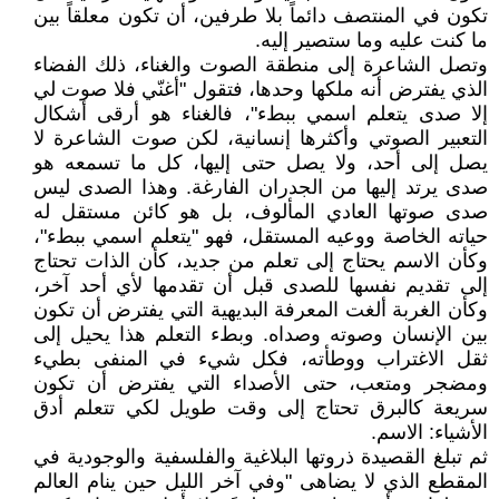
تكون في المنتصف دائماً بلا طرفين، أن تكون معلقاً بين
ما كنت عليه وما ستصير إليه.
وتصل الشاعرة إلى منطقة الصوت والغناء، ذلك الفضاء
الذي يفترض أنه ملكها وحدها، فتقول "أغنّي فلا صوت لي
إلا صدى يتعلم اسمي ببطء"، فالغناء هو أرقى أشكال
التعبير الصوتي وأكثرها إنسانية، لكن صوت الشاعرة لا
يصل إلى أحد، ولا يصل حتى إليها، كل ما تسمعه هو
صدى يرتد إليها من الجدران الفارغة. وهذا الصدى ليس
صدى صوتها العادي المألوف، بل هو كائن مستقل له
حياته الخاصة ووعيه المستقل، فهو "يتعلم اسمي ببطء"،
وكأن الاسم يحتاج إلى تعلم من جديد، كأن الذات تحتاج
إلى تقديم نفسها للصدى قبل أن تقدمها لأي أحد آخر،
وكأن الغربة ألغت المعرفة البديهية التي يفترض أن تكون
بين الإنسان وصوته وصداه. وبطء التعلم هذا يحيل إلى
ثقل الاغتراب ووطأته، فكل شيء في المنفى بطيء
ومضجر ومتعب، حتى الأصداء التي يفترض أن تكون
سريعة كالبرق تحتاج إلى وقت طويل لكي تتعلم أدق
الأشياء: الاسم.
ثم تبلغ القصيدة ذروتها البلاغية والفلسفية والوجودية في
المقطع الذي لا يضاهى "وفي آخر الليل حين ينام العالم