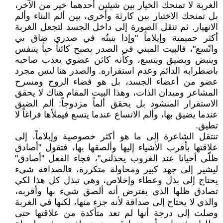
الغربة لا تمنحك الخيار بين شيئين أحدهما خير من الآخر،
بل تمنحك الاختيار بين كارثة وأخرى، بين ألم البناء وألم
الانهيار. ثم تنقل الصورة إلى داخل الجسد لتجعل الغربة
أكثر حميمية وإيلاماً "وإذا بنيتُه في صدري ضاق بي
واتّسع"، فالبيت المبني في الصدر يصبح كائناً حياً يتنفس
وينبض ويضيق ويتسع، وكأنه كائن عضوي يعذب صاحبه
باضطرابه الدائم وعدم استقراره. والصدر هنا ليس مجرد
عضو من أعضاء الجسد، بل هو فضاء الروح ومسرح
المشاعر وميدان الذات، وهذا البيت المقام هناك لا يحقق
الاستقرار المنشود بل يحقق ألماً مزدوجاً: ألم الضيق
عندما يضيق بها، وألم الاتساع عندما يتسع فيملأها فراغاً لا
تطيق.
تنتقل الشاعرة إلى ما هو أكثر خصوصية وإيلاماً، إلى
علاقتها بأقرب الأشياء إليها وألصقها بها، فتقول "أصادق
ظلّي أحيانا عند الغروب يخذلني"، فجاء الفعل "أصادق"
ليشير إلى جهد كبير ومحاولة متكررة، فالصداقة شيء
يحتاج إلى بذل وعطاء وإخلاص، وهي تبذل كل هذا لكي
تصادق ظلها الذي يفترض أنه ألصق شيء بها وأقربه،
والذي لا يحتاج إلى صداقة لأنه جزء منها، لكنها في الغربة
وصلت إلى درجة أنها لم تعد متأكدة من علاقتها حتى