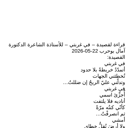
قراءة لقصيدة – في غربتي – للأستاذة الشاعرة الدكتورة
آمال بوحرب 22-05-2026
القصيدة:
في غربتي
أتمدّدُ خريطةً بلا حدود
تُخطئني الجهات
وتدلّني عليّ الريحُ إن ضللتُ…
في غربتي
أُجزِّئ اسمي
أناديه فلا يلتفت
كأنّي كنتُه مرّةً
ثم انصرفْتُ…
أمشي
ولا أرضَ تُقِلُّ خطاي