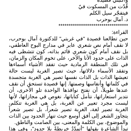
وأكتبني قصيدة
قُدّت من المسكوت فيّ
فيتفجّر سيل الكلم
د. آمال بوحرب
**********************************
القراءة:
حين تطالعنا قصيدة "في غربتي" للدكتورة آمال بوحرب،
لا نقف أمام نص شعري عابر في مدارج البوح العاطفي،
بل نقف أمام كون شعري قائم بذاته، كون تتشظى فيه
الذات على حدود الأنا والآخر، على تخوم المكان والزمان،
في تلك المنطقة الرمادية حيث تفقد الأشياء أسماءها
وتفقد الأسماء دلالاتها، حيث تصير الغربة ليست حالة
تعيشها الذات بل الذات نفسها تصير هي الغربة متجسدة
في كلماتها وأنفاسها وصمتها. إنها قصيدة تستحق أن نقف
عندها طويلاً، أن نفتح نوافذها الواحدة تلو الأخرى، أن
نتدبر استعاراتها، نتأمل كناياتها، نغوص في مجازاتها، لأنها
ليست مجرد تعبير عن الغربة، بل هي الغربة تتكلم،
الغربة تصير لغة، الغربة تصير شعراً، بل تصير شعراً
يتجاوز الشعر إلى أفق أوسع حيث تنهار الحدود بين الذات
والموضوع، بين الكلمة والمعنى، بين الصامت والناطق.
تبدأ الشاعرة بقولها "أتمدّدُ خريطةً بلا حدود"، وفي هذا