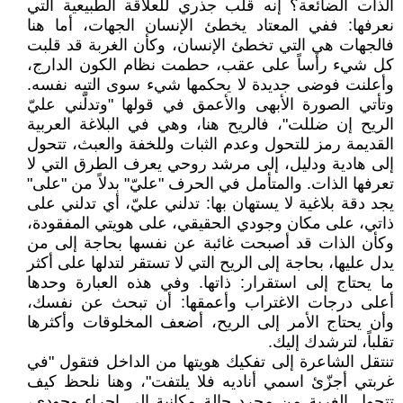
الذات الضائعة؟ إنه قلب جذري للعلاقة الطبيعية التي
نعرفها: ففي المعتاد يخطئ الإنسان الجهات، أما هنا
فالجهات هي التي تخطئ الإنسان، وكأن الغربة قد قلبت
كل شيء رأساً على عقب، حطمت نظام الكون الدارج،
وأعلنت فوضى جديدة لا يحكمها شيء سوى التيه نفسه.
وتأتي الصورة الأبهى والأعمق في قولها "وتدلّني عليّ
الريح إن ضللت"، فالريح هنا، وهي في البلاغة العربية
القديمة رمز للتحول وعدم الثبات وللخفة والعبث، تتحول
إلى هادية ودليل، إلى مرشد روحي يعرف الطرق التي لا
تعرفها الذات. والمتأمل في الحرف "عليّ" بدلاً من "على"
يجد دقة بلاغية لا يستهان بها: تدلني عليّ، أي تدلني على
ذاتي، على مكان وجودي الحقيقي، على هويتي المفقودة،
وكأن الذات قد أصبحت غائبة عن نفسها بحاجة إلى من
يدل عليها، بحاجة إلى الريح التي لا تستقر لتدلها على أكثر
ما يحتاج إلى استقرار: ذاتها. وفي هذه العبارة وحدها
أعلى درجات الاغتراب وأعمقها: أن تبحث عن نفسك،
وأن يحتاج الأمر إلى الريح، أضعف المخلوقات وأكثرها
تقلباً، لترشدك إليك.
تنتقل الشاعرة إلى تفكيك هويتها من الداخل فتقول "في
غربتي أجزّئ اسمي أناديه فلا يلتفت"، وهنا نلحظ كيف
تتحول الغربة من مجرد حالة مكانية إلى إجراء وجودي،