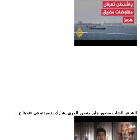
.. الشاعر الشاب منصور جابر منصور المري يشارك بقصيدته في «قدها ج