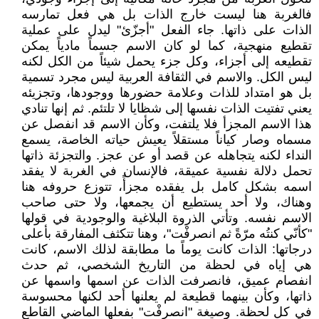
فالغربة هنا ليست خارج الذات بل هي فعل تمارسه
الذات على ذاتها. جاء الفعل "أجزّئ" ليدل على عملية
تقطيع منهجية، كما لو كان الاسم جسماً مادياً يمكن
تقطيعه إلى أجزاء، وكل جزء يحمل شيئاً من الكل لكنه
ليس الكل. والاسم في الثقافة العربية ليس مجرد تسمية
بل هو امتداد للذات وعلامة حضورها ووجودها، وتجزيئه
يعني تفتيت الذات نفسها إلى شظايا لا تلتئم. ثم إنها تنادي
هذا الاسم المجزأ فلا يلتفت، وكأن الاسم قد انفصل عن
مسماه وصار كياناً مستقلاً يعيش حياته الخاصة، يسمع
النداء لكنه يتجاهله عن قصد أو عن عجز. والتجزئة ذاتها
تحمل دلالة نفسية عميقة، فالإنسان في الغربة لا يفقد
اسمه بشكل كامل بل يفقده مجزأً، تتوزع حروفه هنا
وهناك، ولا أحد يستطيع أن يجمعها، ولا حتى صاحب
الاسم نفسه. وتأتي الذروة البلاغية والوجودية في قولها
"كأنّي كنتُه مرّةً ثم انصرفْت"، وهنا تتكثف المفارقة بأعلى
درجاتها: الذات كانت يوماً ما مطابقة لذلك الاسم، كانت
هي إياه في لحظة من التاريخ الشخصي، ثم حدث
انفصام عميق، فانصرفت الذات عن اسمها واسمها عن
ذاتها، وكأن بينهما قطيعة لم يعلنها أحد لكنها محسوسة
في كل لحظة. وصيغة "انصرفْت" بفعلها الماضي القاطع