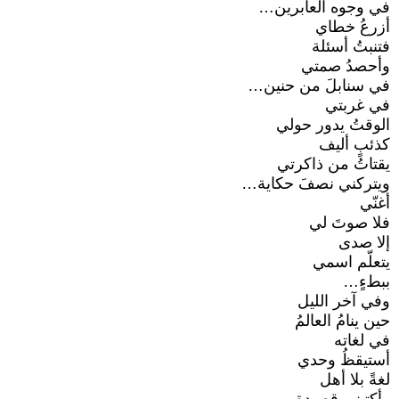
في وجوه العابرين…
أزرعُ خطاي
فتنبتُ أسئلة
وأحصدُ صمتي
في سنابلَ من حنين…
في غربتي
الوقتُ يدور حولي
كذئبٍ أليف
يقتاتُ من ذاكرتي
ويتركني نصفَ حكاية…
أغنّي
فلا صوتَ لي
إلا صدى
يتعلّم اسمي
ببطءٍ…
وفي آخر الليل
حين ينامُ العالمُ
في لغاته
أستيقظُ وحدي
لغةً بلا أهل