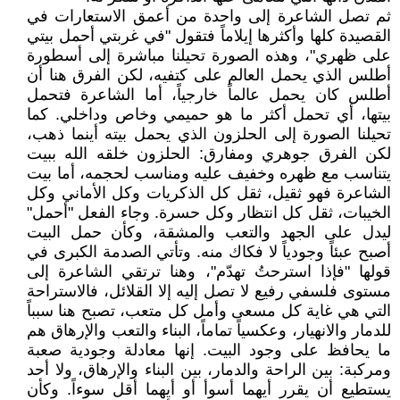
ثم تصل الشاعرة إلى واحدة من أعمق الاستعارات في
القصيدة كلها وأكثرها إيلاماً فتقول "في غربتي أحمل بيتي
على ظهري"، وهذه الصورة تحيلنا مباشرة إلى أسطورة
أطلس الذي يحمل العالم على كتفيه، لكن الفرق هنا أن
أطلس كان يحمل عالماً خارجياً، أما الشاعرة فتحمل
بيتها، أي تحمل أكثر ما هو حميمي وخاص وداخلي. كما
تحيلنا الصورة إلى الحلزون الذي يحمل بيته أينما ذهب،
لكن الفرق جوهري ومفارق: الحلزون خلقه الله ببيت
يتناسب مع ظهره وخفيف عليه ومناسب لحجمه، أما بيت
الشاعرة فهو ثقيل، ثقل كل الذكريات وكل الأماني وكل
الخيبات، ثقل كل انتظار وكل حسرة. وجاء الفعل "أحمل"
ليدل على الجهد والتعب والمشقة، وكأن حمل البيت
أصبح عبئاً وجودياً لا فكاك منه. وتأتي الصدمة الكبرى في
قولها "فإذا استرحتُ تهدّم"، وهنا ترتقي الشاعرة إلى
مستوى فلسفي رفيع لا تصل إليه إلا القلائل، فالاستراحة
التي هي غاية كل مسعى وأمل كل متعب، تصبح هنا سبباً
للدمار والانهيار، وعكسياً تماماً، البناء والتعب والإرهاق هم
ما يحافظ على وجود البيت. إنها معادلة وجودية صعبة
ومركبة: بين الراحة والدمار، بين البناء والإرهاق، ولا أحد
يستطيع أن يقرر أيهما أسوأ أو أيهما أقل سوءاً. وكأن