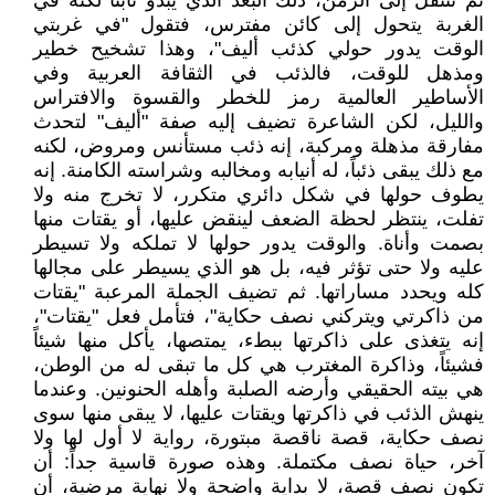
ثم تنتقل إلى الزمن، ذلك البعد الذي يبدو ثابتاً لكنه في
الغربة يتحول إلى كائن مفترس، فتقول "في غربتي
الوقت يدور حولي كذئب أليف"، وهذا تشخيح خطير
ومذهل للوقت، فالذئب في الثقافة العربية وفي
الأساطير العالمية رمز للخطر والقسوة والافتراس
والليل، لكن الشاعرة تضيف إليه صفة "أليف" لتحدث
مفارقة مذهلة ومركبة، إنه ذئب مستأنس ومروض، لكنه
مع ذلك يبقى ذئباً، له أنيابه ومخالبه وشراسته الكامنة. إنه
يطوف حولها في شكل دائري متكرر، لا تخرج منه ولا
تفلت، ينتظر لحظة الضعف لينقض عليها، أو يقتات منها
بصمت وأناة. والوقت يدور حولها لا تملكه ولا تسيطر
عليه ولا حتى تؤثر فيه، بل هو الذي يسيطر على مجالها
كله ويحدد مساراتها. ثم تضيف الجملة المرعبة "يقتات
من ذاكرتي ويتركني نصف حكاية"، فتأمل فعل "يقتات"،
إنه يتغذى على ذاكرتها ببطء، يمتصها، يأكل منها شيئاً
فشيئاً، وذاكرة المغترب هي كل ما تبقى له من الوطن،
هي بيته الحقيقي وأرضه الصلبة وأهله الحنونين. وعندما
ينهش الذئب في ذاكرتها ويقتات عليها، لا يبقى منها سوى
نصف حكاية، قصة ناقصة مبتورة، رواية لا أول لها ولا
آخر، حياة نصف مكتملة. وهذه صورة قاسية جداً: أن
تكون نصف قصة، لا بداية واضحة ولا نهاية مرضية، أن