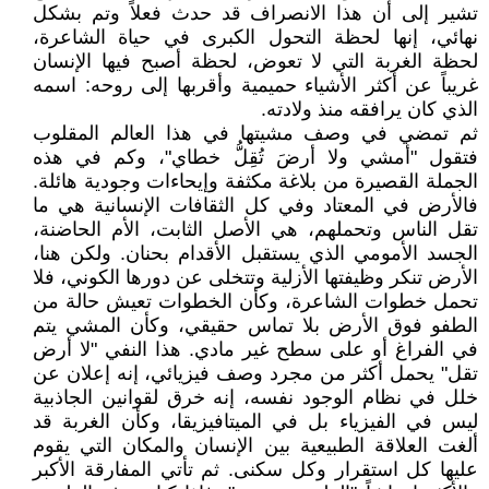
تشير إلى أن هذا الانصراف قد حدث فعلاً وتم بشكل
نهائي، إنها لحظة التحول الكبرى في حياة الشاعرة،
لحظة الغربة التي لا تعوض، لحظة أصبح فيها الإنسان
غريباً عن أكثر الأشياء حميمية وأقربها إلى روحه: اسمه
الذي كان يرافقه منذ ولادته.
ثم تمضي في وصف مشيتها في هذا العالم المقلوب
فتقول "أمشي ولا أرضَ تُقِلُّ خطاي"، وكم في هذه
الجملة القصيرة من بلاغة مكثفة وإيحاءات وجودية هائلة.
فالأرض في المعتاد وفي كل الثقافات الإنسانية هي ما
تقل الناس وتحملهم، هي الأصل الثابت، الأم الحاضنة،
الجسد الأمومي الذي يستقبل الأقدام بحنان. ولكن هنا،
الأرض تنكر وظيفتها الأزلية وتتخلى عن دورها الكوني، فلا
تحمل خطوات الشاعرة، وكأن الخطوات تعيش حالة من
الطفو فوق الأرض بلا تماس حقيقي، وكأن المشي يتم
في الفراغ أو على سطح غير مادي. هذا النفي "لا أرض
تقل" يحمل أكثر من مجرد وصف فيزيائي، إنه إعلان عن
خلل في نظام الوجود نفسه، إنه خرق لقوانين الجاذبية
ليس في الفيزياء بل في الميتافيزيقا، وكأن الغربة قد
ألغت العلاقة الطبيعية بين الإنسان والمكان التي يقوم
عليها كل استقرار وكل سكنى. ثم تأتي المفارقة الأكبر