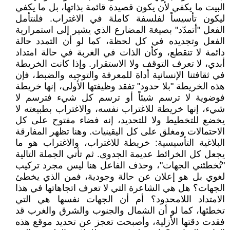
البيت ما يكفي لأن يكون قصيدة قائمة بذاتها، بل ما يكفي
ليكون تأسيساً لفلسفة كاملة في الاغتراب. فلنتأمل
الفعل "أتمدّد" بصيغة المضارع الذي يشير إلى استمرارية
الفعل وتجديده في كل لحظة، كما لو أن التمدد حالة
دائمة لا تنقطع، وكأن الذات في الغربة في حالة امتداد
أبدي، لا تعرف التوقف ولا الاستقرار. وإذا كانت الخريطة
في ثقافتنا الإنسانية أداة للمعرفة والتوجيه والضبط، فإن
هذه الخريطة "بلا حدود" تفقد وظيفتها الأولى، إنها خريطة
فوضوية لا ترسم شيئاً أو ترسم كل شيء فترسم لا
شيء، إنها خريطة للاغتراب نفسه، والاغتراب بطبيعته لا
يخضع للتخطيط ولا للتحديد، إنه فضاء مفتوح على كل
الاحتمالات ومغلق على كل اليقينيات. وهنا تظهر المفارقة
البلاغية التأسيسية: خريطة للاغتراب، والاغتراب هو ما
يجعل كل الخرائط عديمة الجدوى. ثم تأتي الجملة التالية
"تُخطئني الجهات"، وحذف الفاعل هنا ليس مجرد تركيب
لغوي بل هو إعلان عن حالة وجودية، فمن الذي يخطئ
الجهات؟ هل هي الشاعرة التي لا تعرف اتجاهاتها في هذا
الامتداد اللامحدود؟ أم أن الجهات نفسها هي التي
تخطئها، كما لو أن الشمال والجنوب والشرق والغرب قد
فقدت دقتها الأزلية، وأصبحت تعجز عن تحديد موقع هذه