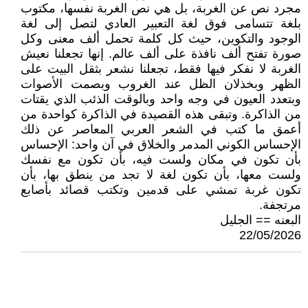
مجرد نص عن الغربة، بل هي نص الغربة نفسها، مكتوب
بلغة تتسامى فوق لغة التعبير العادي لتصل إلى لغة
الوجود والتكوين، حيث كل كلمة تحمل ألف معنى وكل
صورة تفتح ألف نافذة على ألف عالم. إنها تجعلنا نعيش
الغربة لا نفكر فيها فقط، تجعلنا نشعر بثقل البيت على
الظهر وبخذلان الظل عند الغروب وبصمت الأصوات
وبتعدد العيون في وجه واحد وبالوقت الذئب الذي يقتات
من الذاكرة. وتبقى هذه القصيدة في الذاكرة كواحدة من
أعمق ما كتب في الشعر العربي المعاصر عن ذلك
الإحساس الكوني المدمر والخلاق في آن واحد: الإحساس
بأن تكون في مكان ولست فيه، بأن تكون مع نفسك
ولست معها، بأن تكون لغة لا تجد من ينطق بها، بأن
تكون غربة تمشي على قدمين وتكتب قصائد بأصابع
مرتجفة.
البعنه == الجليل
22/05/2026