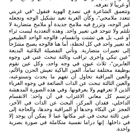
أو غريباً لا تعرفه.
وتتعمق الشاعرة في تصدع الهوية فتقول "في غربتي
تتعدد ملامحي"، وكأن الغربة تعيد تشكيل الوجه وتجعله
غير الوجه، وتزرع فيه ملامح جديدة أو ملامح متضاربة لا
تلتئم ولا تتوحد في تعبير واحد. وهذه التعددية ليست ثراء
أو غنى، بل هي تشتت وانقسام، فالوجه الواحد الطبيعي
له تعبير واحد في كل لحظة، أما هنا فالوجه يصبح مشرّحاً
إلى تعبيرات متضاربة. وتأتي التفصيلة البلاغية البديعة
"عين تبكي وأخرى تراقب وثالثة تبحث عني في وجوه
العابرين"، ثلاث عيون في وجه واحد، وكل عين تقوم
بوظيفة مختلفة تماماً، العين الباكية تعيش الحزن والألم،
والعين المراقبة تحاول أن تفهم ما يحدث وتستوعبه،
والعين الثالثة تبحث عن الذات الضائعة في وجوه الغرباء
الذين لا تعرفهم ولا يعرفونها. وفي هذه الصورة المدهشة
ترتسم كل معاني الاغتراب في آن واحد: الانقسام
الداخلي، فقدان المركز، البحث عن الذات في الآخر،
العجز عن البكاء وحدها أو المراقبة وحدها، والحاجة إلى
عين ثالثة تبحث في غير مكانها عما لا يمكن أن يوجد إلا
في داخلها. إنها دراما نفسية متكاملة في صورة بصرية
واحدة.