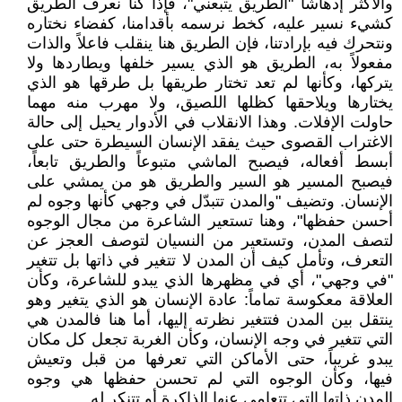
والأكثر إدهاشاً "الطريق يتبعني"، فإذا كنا نعرف الطريق
كشيء نسير عليه، كخط نرسمه بأقدامنا، كفضاء نختاره
ونتحرك فيه بإرادتنا، فإن الطريق هنا ينقلب فاعلاً والذات
مفعولاً به، الطريق هو الذي يسير خلفها ويطاردها ولا
يتركها، وكأنها لم تعد تختار طريقها بل طرقها هو الذي
يختارها ويلاحقها كظلها اللصيق، ولا مهرب منه مهما
حاولت الإفلات. وهذا الانقلاب في الأدوار يحيل إلى حالة
الاغتراب القصوى حيث يفقد الإنسان السيطرة حتى على
أبسط أفعاله، فيصبح الماشي متبوعاً والطريق تابعاً،
فيصبح المسير هو السير والطريق هو من يمشي على
الإنسان. وتضيف "والمدن تتبدّل في وجهي كأنها وجوه لم
أحسن حفظها"، وهنا تستعير الشاعرة من مجال الوجوه
لتصف المدن، وتستعير من النسيان لتوصف العجز عن
التعرف، وتأمل كيف أن المدن لا تتغير في ذاتها بل تتغير
"في وجهي"، أي في مظهرها الذي يبدو للشاعرة، وكأن
العلاقة معكوسة تماماً: عادة الإنسان هو الذي يتغير وهو
ينتقل بين المدن فتتغير نظرته إليها، أما هنا فالمدن هي
التي تتغير في وجه الإنسان، وكأن الغربة تجعل كل مكان
يبدو غريباً، حتى الأماكن التي تعرفها من قبل وتعيش
فيها، وكأن الوجوه التي لم تحسن حفظها هي وجوه
المدن ذاتها التي تتعامى عنها الذاكرة أو تتنكر له.