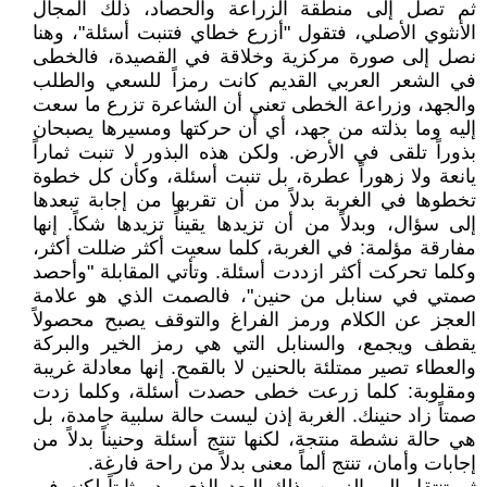
ثم تصل إلى منطقة الزراعة والحصاد، ذلك المجال
الأنثوي الأصلي، فتقول "أزرع خطاي فتنبت أسئلة"، وهنا
نصل إلى صورة مركزية وخلاقة في القصيدة، فالخطى
في الشعر العربي القديم كانت رمزاً للسعي والطلب
والجهد، وزراعة الخطى تعني أن الشاعرة تزرع ما سعت
إليه وما بذلته من جهد، أي أن حركتها ومسيرها يصبحان
بذوراً تلقى في الأرض. ولكن هذه البذور لا تنبت ثماراً
يانعة ولا زهوراً عطرة، بل تنبت أسئلة، وكأن كل خطوة
تخطوها في الغربة بدلاً من أن تقربها من إجابة تبعدها
إلى سؤال، وبدلاً من أن تزيدها يقيناً تزيدها شكاً. إنها
مفارقة مؤلمة: في الغربة، كلما سعيت أكثر ضللت أكثر،
وكلما تحركت أكثر ازددت أسئلة. وتأتي المقابلة "وأحصد
صمتي في سنابل من حنين"، فالصمت الذي هو علامة
العجز عن الكلام ورمز الفراغ والتوقف يصبح محصولاً
يقطف ويجمع، والسنابل التي هي رمز الخير والبركة
والعطاء تصير ممتلئة بالحنين لا بالقمح. إنها معادلة غريبة
ومقلوبة: كلما زرعت خطى حصدت أسئلة، وكلما زدت
صمتاً زاد حنينك. الغربة إذن ليست حالة سلبية جامدة، بل
هي حالة نشطة منتجة، لكنها تنتج أسئلة وحنيناً بدلاً من
إجابات وأمان، تنتج ألماً معنى بدلاً من راحة فارغة.