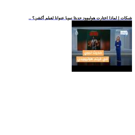
.. شبكات | لماذا اختارت هوليوود حديثا نبويا عنوانا لفيلم أكشن؟