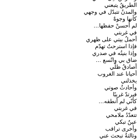
الطريقُ يتبعني
والمدنُ تتبدّل في وجهي
كأنها وجوهٌ
لم أُحسنْ حفظها…
في غربتي
أحملُ بيتي على ظهري
فإذا استرحتُ تهدّم
وإذا بنيتُه في صدري
ضاق بي واتّسع …
أصادقُ ظلّي
أحيانا عند الغروب
يخذلني
وأحادثُ صوتي
فيرتدّ غريبًا
كأنّي لم أنطقه…
في غربتي
تتعدّدُ ملامحي
عينٌ تبكي
وأخرى تراقب
وثالثةٌ تبحث عني