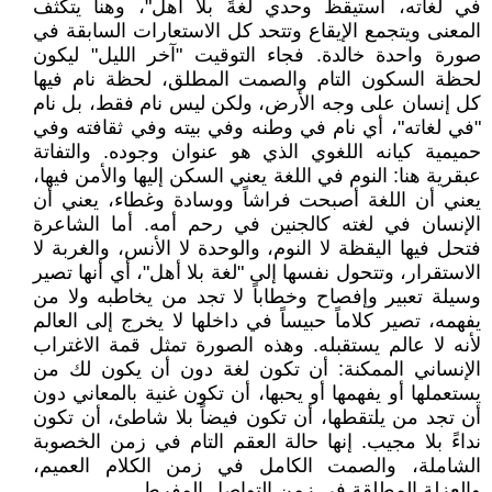
في لغاته، أستيقظ وحدي لغةً بلا أهل"، وهنا يتكثف
المعنى ويتجمع الإيقاع وتتحد كل الاستعارات السابقة في
صورة واحدة خالدة. فجاء التوقيت "آخر الليل" ليكون
لحظة السكون التام والصمت المطلق، لحظة نام فيها
كل إنسان على وجه الأرض، ولكن ليس نام فقط، بل نام
"في لغاته"، أي نام في وطنه وفي بيته وفي ثقافته وفي
حميمية كيانه اللغوي الذي هو عنوان وجوده. والتفاتة
عبقرية هنا: النوم في اللغة يعني السكن إليها والأمن فيها،
يعني أن اللغة أصبحت فراشاً ووسادة وغطاء، يعني أن
الإنسان في لغته كالجنين في رحم أمه. أما الشاعرة
فتحل فيها اليقظة لا النوم، والوحدة لا الأنس، والغربة لا
الاستقرار، وتتحول نفسها إلى "لغة بلا أهل"، أي أنها تصير
وسيلة تعبير وإفصاح وخطاباً لا تجد من يخاطبه ولا من
يفهمه، تصير كلاماً حبيساً في داخلها لا يخرج إلى العالم
لأنه لا عالم يستقبله. وهذه الصورة تمثل قمة الاغتراب
الإنساني الممكنة: أن تكون لغة دون أن يكون لك من
يستعملها أو يفهمها أو يحبها، أن تكون غنية بالمعاني دون
أن تجد من يلتقطها، أن تكون فيضاً بلا شاطئ، أن تكون
نداءً بلا مجيب. إنها حالة العقم التام في زمن الخصوبة
الشاملة، والصمت الكامل في زمن الكلام العميم،
والعزلة المطلقة في زمن التواصل المفرط.