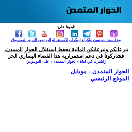
تابعونا على:
بودكاست
بنترست
تيلكرام
لينكدإن
الانستغرام
اليوتيوب
التويتر
الفيسبوك
تبرعاتكم وتبرعاتكن المالية تحفظ استقلال الحوار المتمدن،
فشاركونا في دعم استمرارية هذا الفضاء اليساري الحر
[اشترك في قناة ‫«الحوار المتمدن» على اليوتيوب]
الحوار المتمدن - موبايل
الموقع الرئيسي