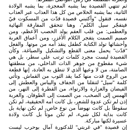
ثم تنتهي القصيدة بما يشبه المعجزة، بما يشبه الولادة
الثانية، بما يشبه الخلاص من كل هذا العذاب عبر العذاب
نفسه، فتقول "وأكتبني قصيدة قدّت من المسكوت فيّ
فيتفجّر سيل الكلم"، وهنا تتحقق المفارقة النهائية
والعظمى: من قلب العقم يولد الخصب الأعظم، ومن
صميم الصمت يتفجر الكلام الأغزر، ومن أعماق الغربة
وأحشائها تولد الكتابة كطفل ينقذ أمه من موتها. والفعل
"قدّت" يحمل معنى القطع والتشكيل والصياغة، وكأن
القصيدة ليست مجرد كلمات ترتب على سطر، بل هي
شيء مقطوع من جوهر الذات الداخلي، من منطقتها
الصامتة، من لا وعيها الذي لا تنطق به العادة، إنها قطعة
من الروح قدت منها كما يقد الثوب من القماش. وتأتي
كلمة "سيل" لتنقلنا من الجفاف واليباس والعطش إلى
الفيضان والغزارة والارتواء، من القطرة إلى النهر، من
الهمس إلى الصخب، من الصمت إلى الطوفان. والغربة
إذن لم تكن عدوة للشعر، بل كانت أمه الحقيقية، لم تكن
سقوطاً بل كانت نهوضاً من نوع خاص، لم تكن نهاية بل
كانت بداية لكل شيء، لم تكن موتاً بل كانت ولادة
عسيرة لكنها مباركة.
إن قصيدة "في غربتي" للدكتورة آمال بوحرب ليست