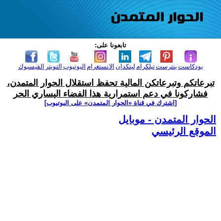
تابعونا على:
بودكاست
بنترست
تيلكرام
لينكدإن
الانستغرام
اليوتيوب
التويتر
الفيسبوك
تبرعاتكم وتبرعاتكن المالية تحفظ استقلال الحوار المتمدن،
فشاركونا في دعم استمرارية هذا الفضاء اليساري الحر
[اشترك في قناة ‫«الحوار المتمدن» على اليوتيوب]
الحوار المتمدن - موبايل
الموقع الرئيسي