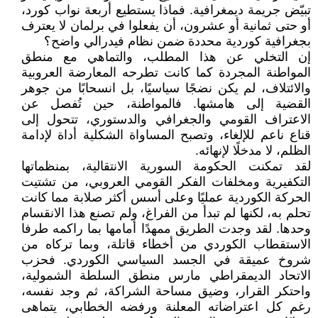
تبيّض جريمة ديمغرافية. فماذا يستطيع أربعة نواب كورد،
أو حتى ثمانية أو عشرون، أن يفعلوا في برلمان لا يعترف
بجغرافية كوردية محددة ضمن نظام فيدرالي واضح؟
إن التخلي عن هذا المطلب، والتماهي مع منطق
المواطنة المجردة كما كانت تطرحه المعارضة العروبية
والائتلاف، لم يكن نضجًا سياسيًا، بل انسحابًا من جوهر
القضية إلى هامشها. فالمواطنة، حين تُفصل عن
الاعتراف القومي والجغرافي والدستوري، تتحول إلى
قناع ناعم للإلغاء، وتصبح المساواة الشكلية أداة لإدامة
الظلم، لا مدخلًا لإنهائه.
لقد تمكنت الحكومة السورية الانتقالية، بمنظماتها
التكفيرية ومخلفات الفكر القومي العروبي، من تشتيت
الحركة الكوردية عمليًا وعلى أسس أكثر صلابة مما كانت
تحلم به، لكنها لم تبدأ من الفراغ، ولم تصنع هذا الانقسام
وحدها. لقد وجدت الطريق ممهدًا أمامها بما راكمه طرفا
الاستقطاب الكوردي من أخطاء قاتلة، وبما تركاه من
شروخ عميقة في الجسد السياسي الكوردي. فحزب
الاتحاد الديمقراطي مارس منطق السلطة الشمولية،
واحتكر القرار، وضيق مساحة الشراكة، ثم وجد نفسه،
رغم كل اعتراضاته المعلنة ورفضه الخطابي، يتماهى