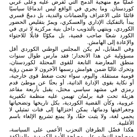
عمليًا مع منهجية الدمج التي تُفرض عليه وعلى غربي
كوردستان. وما يجري في الواقع ليس اندماجًا سياسيًا
قائمًا على الاعتراف والضمانات والندية، بل دمجٌ قسري
يبدأ بالتفكيك الإداري والعسكري، ويمرّ بتقليص الحضور
الكوردي، وينتهي بالتذويب داخل بنية مركزية لا ترى في
الكورد شعبًا صاحب قضية، بل مكوّنًا قابلًا للاحتواء
والإعادة إلى الهامش.
وفي المقابل، لم يكن المجلس الوطني الكوردي أقل
مسؤولية عن هذا الانحدار؛ فقد مارس طوال سنوات
منطق المعارضة التابعة للقوى المحتلة لكوردستان،
وتحرك غالبًا ضمن هوامش رسمها الآخرون لا ضمن رؤية
قومية مستقلة. واليوم، سواء تحت ضغط قوى خارجية،
أو نكاية بقوى الإدارة الذاتية، أو بحثًا عن موطئ قدم
رمزي في مشهد سياسي مختل، يقبل بأربعة مقاعد
هزيلة تحت قبة برلمان تهيمن عليه منظمة تكفيرية
عروبية، وكأن القضية الكوردية، بكل تاريخها وتضحياتها
وجغرافيتها ودمائها، يمكن اختزالها إلى فتات تمثيلي لا
يحمي لغة، ولا يثبت حقًا، ولا يمنع تشريع الإلغاء باسم
الأغلبية.
هكذا فضّل الطرفان التحزب الأعمى على السياسة،
ومصلحة التنظيم على مصلحة الأمة الكوردية، والمناكفة