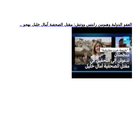
.. العفو الدولية وهيومن رايتس ووتش: مقتل الصحفية آمال خليل بهجو