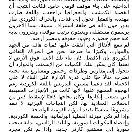
الداخلية على بناء موقف قومي جامع. فكانت النتيجة أن
القضية انكمشت، والجغرافيا تراجعت، واللغة صارت
مهددة، والتمثيل تحول إلى فتات، والحراك الكوردي صار
يدور حول ذاته في حلقة استنزاف مميتة، بينما الآخرون
يرسمون مستقبله، ويعيدون ترتيب موقعه، ويقررون نيابة
عنه حجم حضوره وحدود حقوقه ومصير أرضه.
لم تنفع الأنفاق التي أُنفقت عليها كميات هائلة من الجهد
والموارد، وكثيرًا ما صرخنا نحن في الحراك الثقافي
الكوردي بأن الأفضل كان بناء تلك الأبنية فوق الأرض لا
تحتها. كان يمكن لتلك الكميات من الإسمنت والموارد أن
تتحول إلى مدارس وطرقات وجسور ومشاريع بنية تحتية
تضرب مثالًا حيًا على قدرة الإدارة على البناء لا على
الاختباء. لقد دعمنا مسيرة التدريس باللغة الكوردية رغم
الهجوم الممنهج عليها، لأنها كانت من الإنجازات الحقيقية
التي يصعب إنكارها، وكان نجاحها كافيًا لإسقاط كثير من
الحملات المعادية لها. لكن النجاحات الجزئية لا تنقذ
مشروعًا سياسيًا يفتقد الرؤية القومية الواضحة.
وإذا لم تكن مهزلة العملية البرلمانية، والحصة الكوردية،
وإقصاء المكونات السورية، والثلث الرئاسي، بداية سحب
سوريا إلى مستنقع كارثي جديد، وإذا لم تكن مجرد