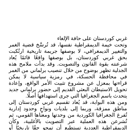
غربي كوردستان على حافة الإلغاء
وتحت خيمة الديمقراطية نفسها، قد تُرسَّخ قضية الغمر
والتغيير الديمغرافي، لا بوصفها جريمة تاريخية ارتُكبت
بحق غربي كوردستان، بل بوصفها واقعًا قائمًا يُعاد
شرعنته بقوة القانون والتصويت. وقد بدأت ملامح هذه
الجدلية تظهر بوضوح من خلال تنصيب برلماني من الغمر
في محافظة الحسكة، في رمزية سياسية لا يمكن
قراءتها بمعزل عن مشروع تثبيت الأمر الواقع، وإعادة
تحويل الاستيطان البعثي القديم إلى حضور برلماني جديد
يتحدث باسم الجغرافيا التي جرى استهدافها أصلًا.
ومن هذه البوابة، قد يُعاد تقسيم غربي كوردستان إلى
مناطق ممزقة، وربما إلى بلديات ونواحٍ وحدود إدارية
تُفرغ الجغرافيا الكوردية من وحدتها ومعناها القومي، ثم
تُشرعن هذه العملية عبر التصويت بالأغلبية، وكأن
الديمقراطية العددية تستطيع أن تمحو حقًا تاريخيًا أو