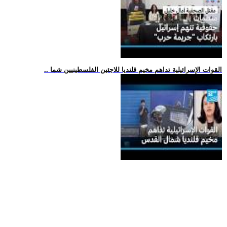
.. القوات الإسرائيلية تداهم مخيم قلنديا للاجئين الفلسطينيين شما