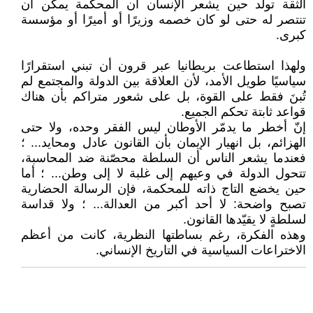
الثقة تولد حين يشعر الإنسان أن المحكمة يمكن أن
تنتصر له حتى لو كان خصمه وزيرًا أو أميرًا أو مؤسسة
كبرى.
ولهذا استطاعت بريطانيا عبر قرون أن تبني استقرارًا
سياسيًا طويل الأمد، لأن العلاقة بين الدولة والمجتمع لم
تُبنَ فقط على القوة، بل على شعور متراكم بأن هناك
قواعد ثابتة تحكم الجميع.
إنّ أخطر ما يدمّر الأوطان ليس الفقر وحده، ولا حتى
الهزائم، بل انهيار الإيمان بأن القانون عادل ومحايد... ؛
فعندما يشعر الناس أن السلطة محصّنة ضد المحاسبة،
تتحول الدولة في وعيهم إلى غلبة لا إلى وطن... ؛ أما
حين يخضع التاج ذاته للمحكمة، فإن الرسالة الحضارية
تصبح واضحة: لا أحد أكبر من العدالة... ؛ ولا قداسة
لسلطةٍ لا يقيّدها القانون.
وهذه الفكرة، رغم بساطتها النظرية، كانت من أعظم
الاختراعات السياسية في التاريخ الإنساني.