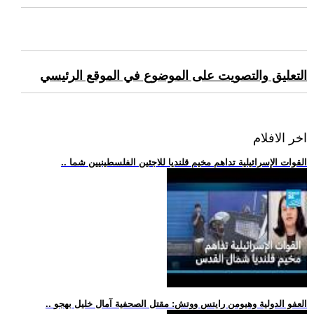
التعليق والتصويت على الموضوع في الموقع الرئيسي
اخر الافلام
.. القوات الإسرائيلية تداهم مخيم قلنديا للاجئين الفلسطينيين شما
.. العفو الدولية وهيومن رايتس ووتش: مقتل الصحفية آمال خليل بهجو