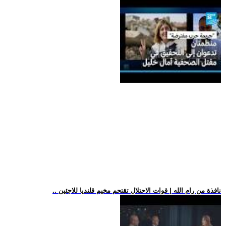
.. نافذة من رام الله | قوات الاحتلال تقتحم مخيم قلنديا للاجئين