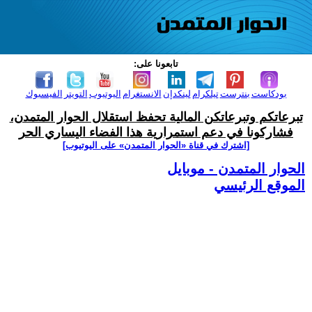
تابعونا على:
بودكاست
بنترست
تيلكرام
لينكدإن
الانستغرام
اليوتيوب
التويتر
الفيسبوك
تبرعاتكم وتبرعاتكن المالية تحفظ استقلال الحوار المتمدن،
فشاركونا في دعم استمرارية هذا الفضاء اليساري الحر
[اشترك في قناة ‫«الحوار المتمدن» على اليوتيوب]
الحوار المتمدن - موبايل
الموقع الرئيسي