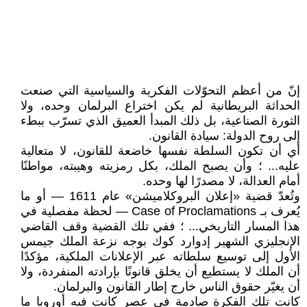
إنّ من أعظم التحوّلات الفكرية والسياسية التي صنعت
الحداثة البريطانية لم يكن اختراع البرلمان وحده، ولا
الثورة الصناعية، بل ذلك المبدأ العميق الذي تسرّب ببطء
إلى روح الدولة: سيادة القانون.
أي أن تكون السلطة نفسها خاضعة للقانون، لا متعالية
عليه... ؛ وأن يصبح الملك، بكل رمزيته وهيبته، مواطنًا
أمام العدالة، لا مصدرًا لها وحده.
وتُعدّ قضية «إعلان البروكلاميشن» عام 1611 — أو ما
يُعرف بـ Case of Proclamations — لحظة مفصلية في
هذا المسار التاريخي... ؛ ففي تلك القضية وقف القاضي
الإنجليزي الشهير إدوارد كوك بوجه نزعة الملك جيمس
الأول إلى توسيع سلطاته عبر الإعلانات الملكية، مؤكدًا
أن الملك لا يستطيع أن يخلق قانونًا بإرادته المنفردة، ولا
أن يغيّر حقوق الناس خارج إطار القانون والبرلمان.
كانت تلك الفكرة صادمة في عصرٍ كانت فيه أوروبا ما