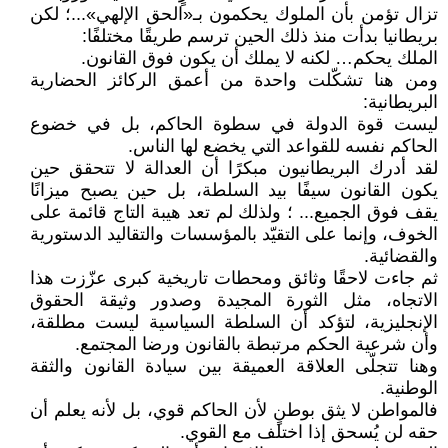
تزال تؤمن بأن الملوك يحكمون بـ«الحق الإلهي»...؛ لكن
بريطانيا بدأت منذ ذلك الحين ترسم طريقًا مختلفًا:
الملك يحكم… لكنه لا يملك أن يكون فوق القانون.
ومن هنا تشكّلت واحدة من أعمق الركائز الحضارية
البريطانية:
ليست قوة الدولة في سطوة الحاكم، بل في خضوع
الحاكم نفسه للقواعد التي يخضع لها الناس.
لقد أدرك البريطانيون مبكرًا أن العدالة لا تتحقق حين
يكون القانون سيفًا بيد السلطة، بل حين يصبح ميزانًا
يقف فوق الجميع... ؛ ولذلك لم تعد هيبة التاج قائمة على
الخوف، وإنما على التقيّد بالمؤسسات والتقاليد الدستورية
والقضائية.
ثم جاءت لاحقًا وثائق ومحطات تاريخية كبرى عزّزت هذا
الاتجاه، مثل الثورة المجيدة وصدور وثيقة الحقوق
الإنجليزية، لتؤكد أن السلطة السياسية ليست مطلقة،
وأن شرعية الحكم مرتبطة بالقانون ورضا المجتمع.
وهنا تتجلّى العلاقة العميقة بين سيادة القانون والثقة
الوطنية.
فالمواطن لا يثق بوطنٍ لأن الحاكم قوي، بل لأنه يعلم أن
حقه لن يُسحق إذا اختلف مع القوي.