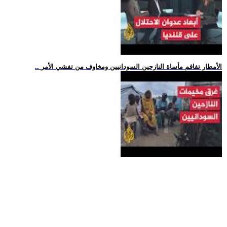
.. الأمطار تفاقم مأساة النازحين السودانيين ومخاوف من تفشي الأمر