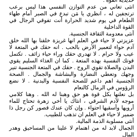
حديدية القوة .
انثى تعاني من عدم التوازن النفسي هذا ليس برعب
ترتجفين له ، انظري يا مَن تبدع في الصبر أمام طهاء
الطعام في يوم شديد الحرارة أنت تفوقي الرجال في
القوة الداخلية
أنثى معدومة الثقافة الجنسية.
عزيزتي لا حياء في العلم انها غريزة خلقنا بها الله خلق
آدم حواء لتعمير الأرض بالحب . انه حقك في المتعة لا
عيب ولا حرام . لا تهدري حقك وراء حياء زائف . تكتمل
قوتك النفسية بهذه المتعة . كما ان الغذاء السليم يقوي
البدن والصلاة تقوي الروح . حقك في المتعة الجنسية تنير
وجهك وتعطي النضارة والبشاشة والجمال . الصحة
الجنسية اهم داعم للصحة النفسية والبدنية . لا نضع
الرؤوس في الرمال كالنعام
بل نعلنها بكل قوة هو حق وهبنا له الله . وهنا كلامي
موجه لآدم الشرقي ، انثاك يا أخي زهرة تحتاج للماء
أرويها وأسقيها احتواء . وإن كان عندك قصور كن رجل ذا
ضمير لا حياء في العلم ان تذهب للطبيب.
أنثى مسلوبة الذمة المالية.
الجمال لابد له من اهتمام لا علينا من المساحيق وهدر
المال