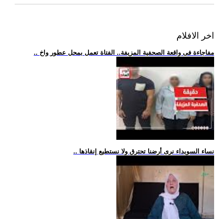
اخر الافلام
.. مفاجاءة فى واقعة الصحفية المزيفة.. الفتاة تعمل بمحل عطور واخ
.. نساء السويداء نرى أرضنا تحترق ولا نستطيع إنقاذها