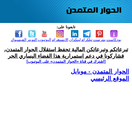
تابعونا على:
بودكاست
بنترست
تيلكرام
لينكدإن
الانستغرام
اليوتيوب
التويتر
الفيسبوك
تبرعاتكم وتبرعاتكن المالية تحفظ استقلال الحوار المتمدن،
فشاركونا في دعم استمرارية هذا الفضاء اليساري الحر
[اشترك في قناة ‫«الحوار المتمدن» على اليوتيوب]
الحوار المتمدن - موبايل
الموقع الرئيسي