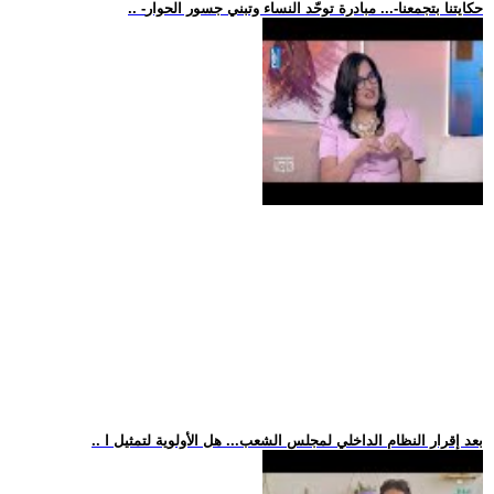
.. -حكايتنا بتجمعنا-... مبادرة توحّد النساء وتبني جسور الحوار
.. بعد إقرار النظام الداخلي لمجلس الشعب... هل الأولوية لتمثيل ا