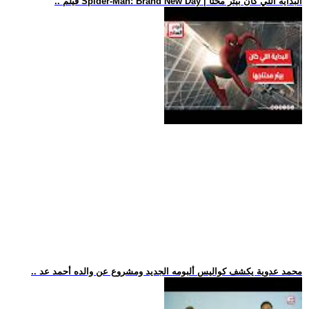
.. فيلم Spider-Man: Brand New Day | البداية اللي كان بيتر محتا
.. محمد عدوية يكشف كواليس ألبومه الجديد ومشروع عن والده أحمد عد