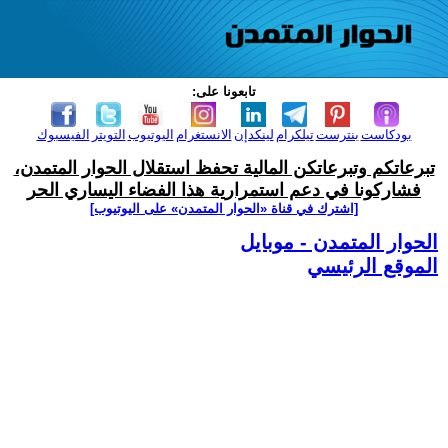
تابعونا على:
بودكاست
بنترست
تيلكرام
لينكدإن
الانستغرام
اليوتيوب
التويتر
الفيسبوك
تبرعاتكم وتبرعاتكن المالية تحفظ استقلال الحوار المتمدن،
فشاركونا في دعم استمرارية هذا الفضاء اليساري الحر
[اشترك في قناة ‫«الحوار المتمدن» على اليوتيوب]
الحوار المتمدن - موبايل
الموقع الرئيسي