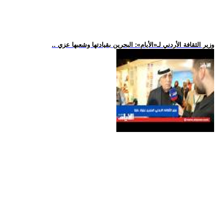
.. وزير الثقافة الأردني لـ«الأيام»: البحرين بقيادتها وشعبها عزي