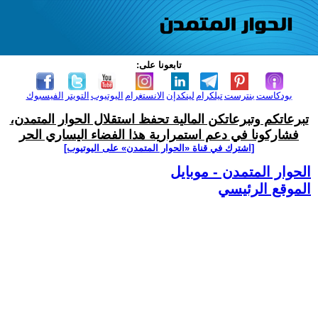
تابعونا على:
بودكاست
بنترست
تيلكرام
لينكدإن
الانستغرام
اليوتيوب
التويتر
الفيسبوك
تبرعاتكم وتبرعاتكن المالية تحفظ استقلال الحوار المتمدن،
فشاركونا في دعم استمرارية هذا الفضاء اليساري الحر
[اشترك في قناة ‫«الحوار المتمدن» على اليوتيوب]
الحوار المتمدن - موبايل
الموقع الرئيسي