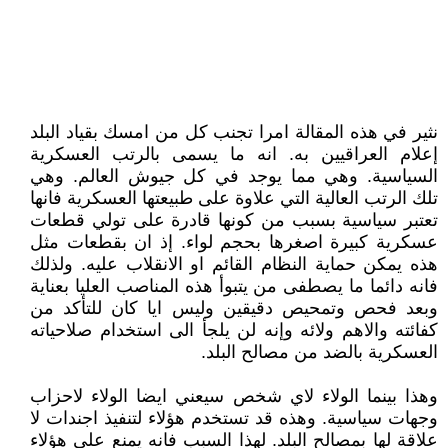
نثير في هذه المقالة امرا تجنب كل من امسك بقياد البلد
إعلام العراقيين به. انه ما يسمى بالرتب العسكرية
السياسية. وهي مما يوجد في كل جيوش العالم. وهي
تلك الرتب العالية التي علاوة على طبيعتها العسكرية فانها
تعتبر سياسية بسبب من كونها قادرة على تولي قطعات
عسكرية كبيرة اصغرها بحجم لواء. إذ ان بقطعات مثل
هذه يمكن حماية النظام القائم او الانقلاب عليه. ولذلك
فانه دائما ما يصطفى من يتبوأ هذه المناصب العليا بعناية
وبعد فحص وتمحيص دقيقين وليس ايا كان للتأكد من
كفائته والاهم ولائه وإنه لن يلجأ الى استخدام صلاحياته
العسكرية بالضد من مصالح البلد.
وهذا بينما الولاء لاي شخص سيعني ايضا الولاء لاحزاب
وجهات سياسية. وهذه قد تستخدم هؤلاء لتنفيذ اجندات لا
علاقة لها بمصالح البلد. لهذا السبب فانه يمنع على هؤلاء