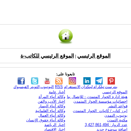
الموقع الرئيسي
الموقع الرئيسي للكاتب-ة
|
تابعونا على:
بنترست
تيلكرام
لينكدإن
الانستغرام
RSS
اليوتيوب
التويتر
الفيسبوك
الموقع الرئيسي
أخبار عامة
هيئة ادارة الحوار المتمدن - للإتصال بنا
وكالة أنباء المرأة
إحصائيات مؤسسة الحوار المتمدن
اخبار الأدب والفن
قواعد النشر
وكالة أنباء اليسار
ابرز كتاب / كاتبات الحوار المتمدن
وكالة أنباء العلمانية
يوتيوب التمدن
وكالة أنباء العمال
مكتبة التمدن
وكالة أنباء حقوق الإنسان
عدد الزوار: 3,427,861,494
اخبار الرياضة
اضافة موضوع جديد
اخبار الاقتصاد