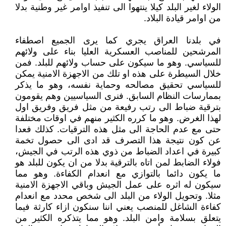
الولاء لغير البلد كيلا ينتهوا الى تنفيذ اوامر غير وطنية بدلا
من اوامر قيادة البلاد.
في بلدنا العراق يجري كما يرى الجميع اصطفاء
المرشحين للمناصب العسكرية العليا بناء على ولائهم
للسياسي. وهو ما سيكون على حساب ولائهم للبلد. فمن
خلال السيطرة على هذه او تلك من الاجهزة الامنية يمكن
للسياسي تحقيق مصالحه وحماية نفسه، وهو ما يذكر
بممارسات النظام السابق. فنرى السياسيين وهم يقومون
بترقية ضباط الى رتب رفيعة من مثل فريق وفريق اول
لهذا الغرض. وهو ما كرره الكثير منهم في اوقات مختلفة
حتى مع عدم الحاجة الى مثل هذه الترقيات. كذلك فعدا
عن كون نتيجة هذا التصرف قد ادى الى حصول تخمة
كبيرة في اعداد الضباط من ذوي هذه الرتب في الجيش،
فولاء الضابط لمن اتاه بالترقية بدلا من ان يكون للبلد هو
ما يكون دائما بالتوازي مع انعدام الكفاءة. وهو مما
سيكون له اثره على عمل الجيش وباقي الاجهزة الامنية
مثلا. وتحويل الولاء من البلد الى شخص محدد مع انعدام
كفاءة الشاغل للمنصب يعني اننا سنكون ازاء كارثة فيما
يتعلق بسلامة وامن البلد. وهو مما يتذكره الكثير من