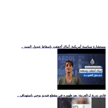
.. مستشارة سياسية أمريكية: أيباك أخفقت بإسقاط عبدول السيد
.. فادي بدرية لـ-العربية- بعد ظهوره في مقطع فيديو يوحي باستهداف