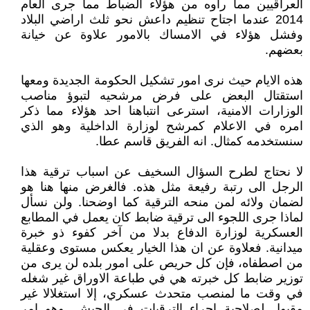
العراقيين مما رأوه من هؤلاء الضباط مما جرى العام
2014 عندما اجتاح تنظيم داعش نحو ثلث اراضي البلاد
وفشل هؤلاء في الامساك بالامور علاوة عن خيانة
بعضهم.
هذه الايام حيث نرى امور تشكيل الحكومة الجديدة ومعها
استقتال البعض على فرض مرشحيه لتبوؤ مناصب
الوزارات الامنية، استرعى انتباهنا احد هؤلاء مما ذكر
امره في الاعلام كمرشح لوزارة الداخلية وهو الذي
سنستخدمه كمثال. انه الفريق قاسم عطا.
لا نحتاج لطرح السؤال السخيف عن اسباب ترقية هذا
الرجل الى رتبة رفيعة مثل هذه. فالغرض منها هنا هو
لضمان ولائه لمن منحه الترقية كما اوضحنا. ولن نسأل
لماذا جرى اللجوء الى ترقية ضابط كان يعمل في المطابع
العسكرية لوزارة الدفاع بدلا من آخر كفوء ذو خبرة
ميدانية. فعلاوة عن ان هذا الخيار يعكس مستوى وعقلية
من اصطفاه، فإن كل حريص على امور بلده لن يرى من
توزير ضابط كل خبرته هي في طباعة الاوراق غير شغله
في وقت ما لمنصب متحدث عسكري، إلا استغلالا غير
مقبول لصلاحية اجراء الترقيات في الجيش. وهو امر