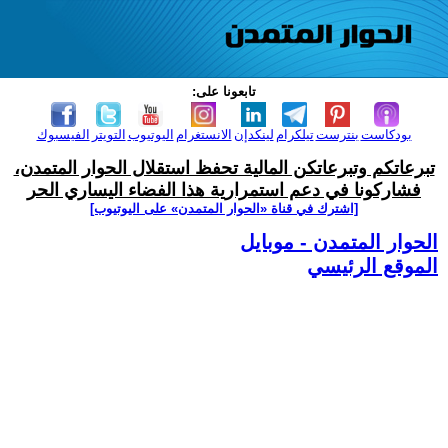
تابعونا على:
بودكاست
بنترست
تيلكرام
لينكدإن
الانستغرام
اليوتيوب
التويتر
الفيسبوك
تبرعاتكم وتبرعاتكن المالية تحفظ استقلال الحوار المتمدن،
فشاركونا في دعم استمرارية هذا الفضاء اليساري الحر
[اشترك في قناة ‫«الحوار المتمدن» على اليوتيوب]
الحوار المتمدن - موبايل
الموقع الرئيسي