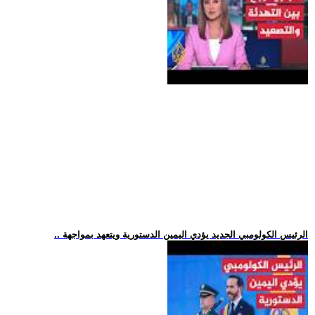
.. الرئيس الكولومبي الجديد يؤدي اليمين الدستورية ويتعهد بمواجهة