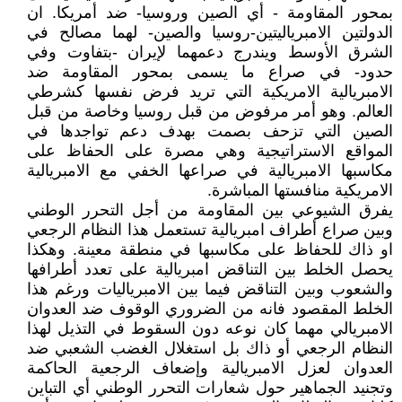
بمحور المقاومة - أي الصين وروسيا- ضد أمريكا. ان
الدولتين الامبرياليتين-روسيا والصين- لهما مصالح في
الشرق الأوسط ويندرج دعمهما لإيران -بتفاوت وفي
حدود- في صراع ما يسمى بمحور المقاومة ضد
الامبريالية الامريكية التي تريد فرض نفسها كشرطي
العالم. وهو أمر مرفوض من قبل روسيا وخاصة من قبل
الصين التي تزحف بصمت بهدف دعم تواجدها في
المواقع الاستراتيجية وهي مصرة على الحفاظ على
مكاسبها الامبريالية في صراعها الخفي مع الامبريالية
الامريكية منافستها المباشرة.
يفرق الشيوعي بين المقاومة من أجل التحرر الوطني
وبين صراع أطراف امبريالية تستعمل هذا النظام الرجعي
او ذاك للحفاظ على مكاسبها في منطقة معينة. وهكذا
يحصل الخلط بين التناقض امبريالية على تعدد أطرافها
والشعوب وبين التناقض فيما بين الامبرياليات ورغم هذا
الخلط المقصود فانه من الضروري الوقوف ضد العدوان
الامبريالي مهما كان نوعه دون السقوط في التذيل لهذا
النظام الرجعي أو ذاك بل استغلال الغضب الشعبي ضد
العدوان لعزل الامبريالية وإضعاف الرجعية الحاكمة
وتجنيد الجماهير حول شعارات التحرر الوطني أي التباين