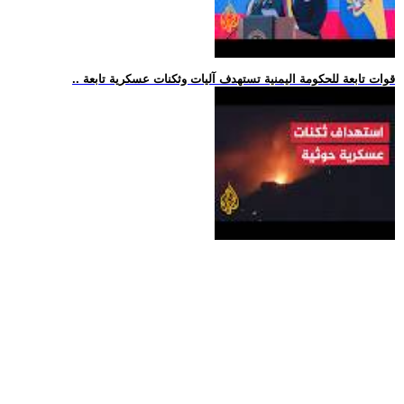
.. قوات تابعة للحكومة اليمنية تستهدف آليات وثكنات عسكرية تابعة