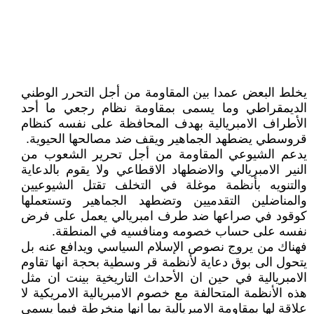
يخلط البعض عمدا بين المقاومة من أجل التحرر الوطني
الديمقراطي وما يسمى بمقاومة نظام رجعي ما أحد
الأطراف الامبريالية بهدف المحافظة على نفسه كنظام
قروسطي يضطهد الجماهير ويقف ضد مصالحها الحيوية.
يدعم الشيوعي المقاومة من أجل تحرير الشعوب من
النير الامبريالي والاضطهاد الاقطاعي ولا يقوم بالدعاية
والتنويه بأنظمة موغلة في التخلف تقتل الشيوعيين
والمناضلين التقدميين وتضطهد الجماهير وتستعملها
كوقود في صراعها ضد طرف امبريالي يعمل على فرض
نفسه على حساب خصومه ومنافسيه في المنطقة.
فهناك من يروج نصوص الإسلام السياسي ويدافع عنه بل
يتحول الى بوق دعاية لأنظمة قر وسطية بحجة انها تقاوم
الامبريالية في حين ان الأحداث التاريخية بينت ان مثل
هذه الأنظمة المتحالفة مع خصوم الامبريالية الامريكية لا
علاقة لها بمقاومة الامبريالية بما انها منخرطة فيما يسمى