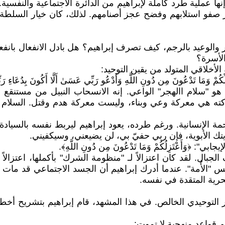
. إنها عملية طرد كاملة لإبراهيم من الدائرة الاجتماعية والنفسي
و استلابهم وفضح عجز أصنامهم. لذلك، كان خيار السلطة الأ
هجر والوعيد بالرجم، كيف تصرف إبراهيم؟ هل بادل الانفعال با
الأسرة؟
أخلاقي المتولد من يقين التوحيد:
لُكُمْ وَمَا تَدْعُونَ مِن دُونِ اللَّهِ وَأَدْعُو رَبِّي عَسَىٰ أَلَّا أَكُونَ بِدُعَاءِ رَبِّ
، بل هو "سلام االهجر" الواعي. إنه الانسحاب النبيل من مستنق
ركته هي معركة وعي وبناء، وليست معركة هدم وقتل. السلام هن
حمة الإنسانية. ورغم طرده، يعود إبراهيم ليربط نفسه بالسيادة المطلقة
يتك الأبوية، فإن ربي حفيّ بي، لن يضيعني، وسيكفيني.
﴿وَأَعْتَزِلُكُمْ وَمَا تَدْعُونَ مِن دُونِ اللَّهِ﴾.
الجبال. لقد كان اعتزالاً لـ "منظومة الشرك" بأكملها، اعتزالا
س "الأُمة". عندما أدرك إبراهيم أن الجسد الاجتماعي قد مات 
حرية المتقدة في نفسه.
 التوحيدي الخالص. في هذا المشهد، قام إبراهيم بتشريح أخط
م قواعد منهجية لا تموت: