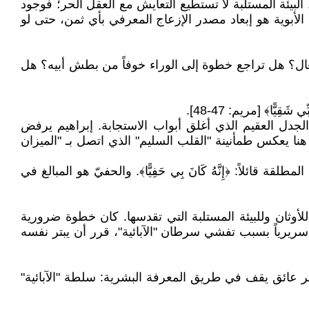
ة. البيئة المستلبة لا تستطيع التعايش مع العقل الحر؛ فوجود
بوية هو إبعاد مصدر الإزعاج المعرفي بأي ثمن، حتى لو
نفعال؟ هل تراجع خطوة إلى الوراء خوفاً من بطش أبيه؟ هل
ي شَقِيًّا﴾ [مريم: 47-48].
ع الجدل العقيم الذي أغلق أبواب الاستجابة. إبراهيم يرفض
ا يعكس طمأنينة "القلب السليم" الذي اتصل بـ "الميزان
 قائلاً: ﴿إِنَّهُ كَانَ بِي حَفِيًّا﴾. والحفيّ هو المبالغ في
ً للأوثان وللبيئة المستلبة التي تقدسها. كان خطوة ضرورية
سريرياً بسبب تفشي سرطان "الآبائية"، قرر أن يبتر نفسه
ر عائق يقف في طريق المعرفة البشرية: سلطة "الآبائية"