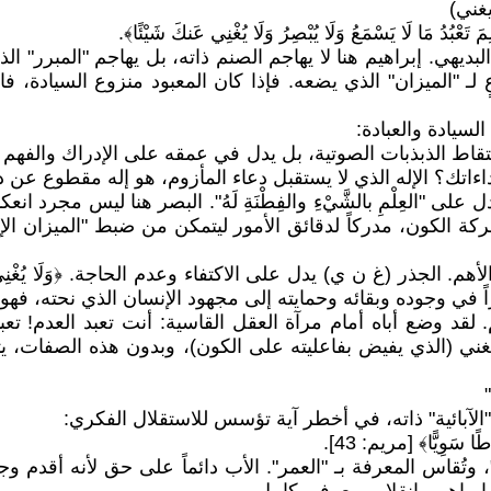
يغني)
لَا يَسْمَعُ وَلَا يُبْصِرُ وَلَا يُغْنِي عَنكَ شَيْئًا﴾.
ديهي. إبراهيم هنا لا يهاجم الصنم ذاته، بل يهاجم "المبرر" ال
 "الميزان" الذي يضعه. فإذا كان المعبود منزوع السيادة، فاقداً 
سيادة والعبادة:
قاط الذبذبات الصوتية، بل يدل في عمقه على الإدراك والفهم وا
؟ الإله الذي لا يستقبل دعاء المأزوم، هو إله مقطوع عن دائر
ى "العِلْمِ بالشَّيْءِ والفِطْنَةِ لَهُ". البصر هنا ليس مجرد
ركة الكون، مدركاً لدقائق الأمور ليتمكن من ضبط "الميزان الإ
م. الجذر (غ ن ي) يدل على الاكتفاء وعدم الحاجة. ﴿وَلَا يُغْنِي 
ً في وجوده وبقائه وحمايته إلى مجهود الإنسان الذي نحته، فهو ق
لقد وضع أباه أمام مرآة العقل القاسية: أنت تعبد العدم! تع
غني (الذي يفيض بفاعليته على الكون)، وبدون هذه الصفات، يت
"الآبائية" ذاته، في أخطر آية تؤسس للاستقلال الفكري:
اطًا سَوِيًّا﴾ [مريم: 43].
، وتُقاس المعرفة بـ "العمر". الأب دائماً على حق لأنه أقدم و