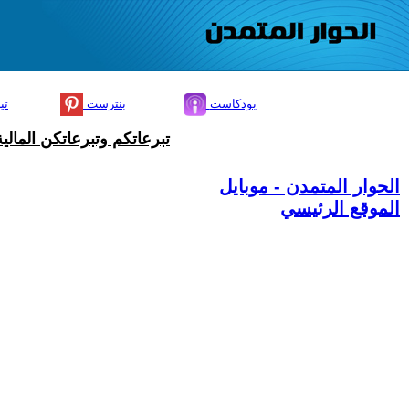
بودكاست
بنترست
تي
تبرعاتكم وتبرعاتكن المال
الحوار المتمدن - موبايل
الموقع الرئيسي