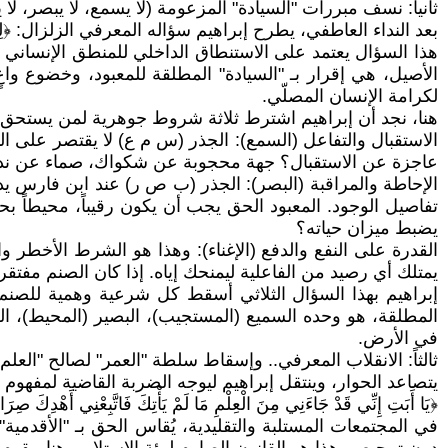
ثانياً: نسف مبررات "السيادة" المزعومة (لا يسمع، لا يبصر، لا 
بعد النداء العاطفي، يطرح إبراهيم سؤاله المعرفي الزلزال: ﴿لِمَ تَعْبُدُ مَا 
هذا السؤال يعتمد على الاستنطاق الداخلي للمنطق الإنساني الب
الأصيل، هي إقرار بـ "السيادة" المطلقة للمعبود، وخضوع واعٍ لـ
لكرامة الإنسان المصلّي.
هنا، نجد أن إبراهيم اشترط ثلاثة شروط جوهرية لمن يستحق ال
الاستقبال والتفاعل (السمع): الجذر (س م ع) لا يقتصر على الت
عاجزة عن الاستقبال؟ جهة محجوبة عن شكواك، صماء عن نداءاتك
الإحاطة والمراقبة (البصر): الجذر (ب ص ر) عند ابن فارس يدل عل
تفاصيل الوجود. المعبود الحق يجب أن يكون رقيباً، محيطاً بح
يضبط ميزان حياته؟
القدرة على النفع والدفع (الإغناء): وهذا هو الشرط الأخطر والأه
يمتلك أي رصيد من الفاعلية ليمنحك إياه. إذا كان الصنم مفتقرا
إبراهيم بهذا السؤال الثلاثي أسقط كل شرعية وهمية للصنم. 
المطلقة، هو وحده السميع (المستجيب)، البصير (المحيط)، ال
في الأرض.
ثالثاً: الانقلاب المعرفي.. وإسقاط سلطة "العمر" لصالح "العلم"
يتصاعد الحوار، وينتقل إبراهيم ليوجه الضربة القاضية لمفهوم 
﴿يَا أَبَتِ إِنِّي قَدْ جَاءَنِي مِنَ الْعِلْمِ مَا لَمْ يَأْتِكَ فَاتَّبِعْنِي أَهْدِكَ صِرَ
في المجتمعات المستلبة والتقليدية، يُقاس الحق بـ "الأقدمية"