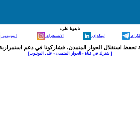
تابعونا على:
لكرام
لينكدإن
الانستغرام
اليوتيوب
ية تحفظ استقلال الحوار المتمدن، فشاركونا في دعم استمرارية 
[اشترك في قناة ‫«الحوار المتمدن» على اليوتيوب]