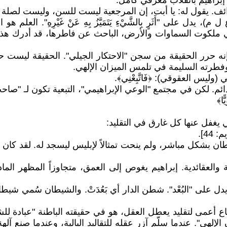
 إبراهيم بانقلاب معرفي كامل.
ئف. يقول له: يا أبت، إن المرجعية ليست للسن، وليست لصلة الد
ل على "أَثَرٍ بِالشَّيْءِ يَتَمَيَّزُ بِهِ عَنْ غَيْرِهِ". العلم
مل في ملكوت السماوات والأرض، الباحث عن فاطرها، قد أدرك هذا
 يَأْتِكَ﴾، فإنه حرر الحقيقة من سجن "الاحتكار الجيلي". الحقيقة لي
طرته السليمة في تلمس الميزان الإلهي.
ليس العقوقي): ﴿فَاتَّبِعْنِي﴾.
ع الدائم. لكن في مجتمع "الوعي الإبراهيمي"، التبعية تكون لـ 
ًا﴾
تي يغفل عنها كل غارق في التقليد:
 44].
ان بشكل مباشر، ولم ينحت تمثالاً لإبليس ليسجد له. لقد كان ي
ية والعقائدية. إبراهيم يغوص إلى العمق، متجاوزاً المظهر ا
ل على "البُعْد". شطن الدار أي بَعُدَتْ. والشيطان سُمي شيطا
ع أعمى لتقليد يعطل العقل، هو في حقيقته الباطنة "عبادة للش
إلهي". عندما سلّم آزر عقله للتقاليد البالية، وعندما صنع 