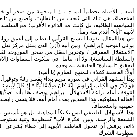
أصعب الأصنام تحطيماً ليست تلك المنحوتة من صخر أو خشب، 
استعصاءً، هي تلك التي تُنحت من "التقاليد"، وتُصنع من "ال
السياسية الطاغية، بل كانت مع الدائرة الأقرب؛ مع السلطة ا
لأنهم "آباء" أقدم منه زمناً.
في هذاالمقال، يقودنا النسيج القرآني العظيم إلى أعمق زواي
بوعي التوحيد (إبراهيم)، وبين أبيه (آزر) الذي يمثل مركز ثقل
"الاستقلال المعرفي"، وتحرير العقل من سجن الموروث. لقد أد
(السلطة السياسية)، ولا أن يتأمل في ملكوت السماوات (الآفا
لتحقيق "السيادة" الحقيقية لله وحده.
أولاً: العاطفة كغلاف للمنهج الصارم (يا أَبَتِ)
يبدأ المشهد القرآني في سورة مريم بنداء يقطر رقةً وتوقيراً
﴿وَاذْكُرْ فِي الْكِتَابِ إِبْرَاهِيمَ ۚ إِنَّهُ كَانَ صِدِّيقًا نَّبِيًّا * إِذْ قَالَ لِأَبِيهِ يَا
لنتوقف أمام براعة الاستهلال. إبراهيم يوصف هنا بأنه "صِدِّيق
أفعاله السلوكية. هذا الصديق يقف أمام أبيه، فلا ينسى رابطة ال
حميمية واستعطافاً.
هذا الاستهلال العاطفي ليس تكتيكاً للمداهنة، بل هو تأسيس 
الشفقة والرحمة، وبين "فكرة الأب" كمنظومة وثنية تستوجب 
ذاته، يرفض أن تتحول العاطفة الأبوية إلى غطاء يُشرعن ا
منظومة الشرك.