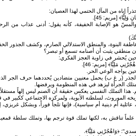
اً إياه من المآل الحتمي لهذا العصيان:
ِ وَلِيًّا﴾ [مريم: 45].
سّ هو الإصابة الخفيفة، كأنه يقول: أدنى عذاب من الرحم
كَ)
بين عاطفة البنوة، والمنطق الاستدلالي الصارم، وكشف الجذور ا
هان منطقي يثبت أن أصنامه تسمع أو تبصر؟
حين يُحشر في زاوية العجز الفكري:
اهْجُرْنِي مَلِيًّا﴾ [مريم: 46].
ين يواجه الوعي الحر.
ِهَتِي﴾. الجذر (ر غ ب) يحمل معنيين متضادين يُحددهما حرف الج
متلك الجرأة ليزهد في هذه المنظومة ويرفضها.
تكلم. هذا التملك النفسي يعكس حقيقة أن الصنم ليس إلهاً مستقل
اريخه الموروث، لسلطته الأبوية، ولمركزه الاجتماعي ككبير في ق
ئلية أم دينية أم سياسية)، فإنها تلجأ فوراً، وبشكل غريزي، إلى
ك علماً تناقش به، لكنها تملك قوة ترجم بها، وتملك سلطة قمعي
﴿وَاهْجُرْنِي مَلِيًّا﴾.