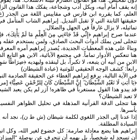
دون تمحيص. هذا هو القانون الصارم لبيئة الاستلاب. هنا، يقوم
إنه يقف أمام أبيه، وبكل أدب وشجاعة، يفكك هذا القانون الزا
العلم، كما يقرره ابن فارس في مقاييس اللغة من الجذر (ع ل م)، يد
حقيقتها الثابتة التي لا تقبل التبديل. إبراهيم الشاب المتأ
تماثيله، لا يزال غارقاً في الجهل والضلال.
عندما صرح إبراهيم ﴿إِنِّي قَدْ جَاءَنِي مِنَ الْعِلْمِ مَا لَمْ
تتجلى لمن يملك أدوات البحث الصادق، ولمن يستخدم عقله وف
وبناءً على هذه المعطيات الجديدة، يُصدر إبراهيم أمره المعرفي (و
هنا تنعكس الأدوار تماماً. في مجتمع الآبائية، الابن هو التاب
الابن من أبيه أن يتبعه، لا تكبراً، بل لينقذه وليهديه ﴿صِرَاطًا سَوِيّ
رابعاً: كشف الوجه الحقيقي للوثنية (عبادة الشيطان)
في الآية التالية، يرفع إبراهيم الغطاء عن الحقيقة الصادمة ال
﴿يَا أَبَتِ لَا تَعْبُدِ الشَّيْطَانَ ۖ إِنَّ الشَّيْطَانَ كَانَ لِلرَّحْمَٰنِ عَصِيًّا﴾ [مريم:
قد يبدو هذا القول مستغرباً في ظاهره! آزر لم يكن يعبد الشيط
لا تعبد الشيطان؟
هنا تتجلى الدقة القرآنية المذهلة في تحليل الظواهر النفس
بأسرها.
إذا عدنا إلى الجذر اللغوي لكلمة شيطان (ش ط ن)، نجد أنه يد
السيادة المطلقة.
إبراهيم هنا يضع معادلة صارمة: كل خضوع لغير الله، وكل اتبا
أن تسجد له شخصياً، بل يهمه أن تنحرف عن بوصلة "الميزان ال