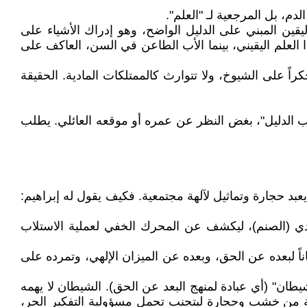
م، بل المرجعية لـ "العلم".
 هو اليقين المبني على الدليل الواضح، وهو إدراك الأشياء على
 العلم اليقيني، بينما الأب الطاعن في السن، العاكف على
ست حكراً على الشيوخ، ولا تتوارث كالممتلكات المادية. الحقيقة
"صاحب الدليل"، بغض النظر عن عمره أو موقعه العائلي. يطلب
عبد حجارة وتماثيل لآلهة مجتمعية. فكيف يقول له إبراهيم:
لمادي (الصنم)، ليكشف عن المحرك الخفي لعملية الاستلاب
ناً لبعده عن الحق، وبعده عن الميزان الإلهي، وتمرده على
يطان" (أي عبادة لمنهج البعد عن الحق). الشيطان لا يهمه
آلهة من خشب وحجارة ليتجنب تحمل مسؤولية التفكير الحر،