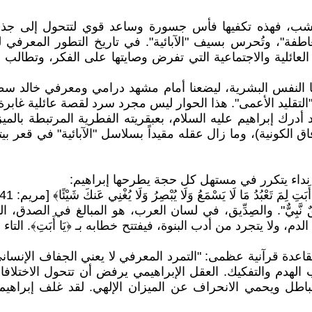
فهذه تكفيها فأس جسورة وساعد قوي لتتحول إلى جذاذ تذروه 
عاطفة"، وتُحرس بسيف "الآبائية". في تاريخ التطور المعرفي 
لعائلية والاجتماعية التي تفرض وصايتها على الفكر، وتطالب ا
ا النفس البشرية، ليضعنا أمام مشهد درامي ومعرفي خالد سطرته
 "التقليد الأعمى". هذا الحوار ليس مجرد سرد لقصة عائلية غابر
رك إبراهيم عليه السلام، بعبقريته الفطرية المرتبطة بالميزا
ق الكونية)، وما زال عقله مقيداً بسلاسل "الآبائية" في قعر 
، نداء يتكرر في مستهل كل حجة يطرحها إبراهيم:
 أَبَتِ لِمَ تَعْبُدُ مَا لَا يَسْمَعُ وَلَا يُبْصِرُ وَلَا يُغْنِي عَنكَ شَيْئًا﴾ [مريم: 41-42].
ٌ نَّبِيٌّ". والصِدِّيق، في لسان العرب، هو المبالغ في الصدق،
دم، ولا يتجرد من أدب البنوة، فيفتتح خطابه بـ ﴿يَا أَبَتِ﴾. ال
لقاعدة قرآنية عظمى: "التمرد المعرفي لا يعني الجفاف الإنسا
الهدم والتفكيك. العقل الإبراهيمي يرفض أن تتحول الاختلا
لباطل ويحمي الانحراف عن الميزان الإلهي. لقد غلف إبراهي