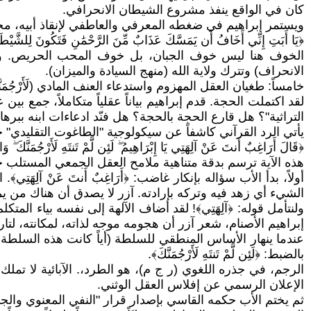
كان في الواقع ينفذ مشروع الشيطان الانحرافي.
ويستمر إبراهيم في ضغطه المعرفي والعاطفي لإنقاذ أبيه، محذر
﴿يَا أَبَتِ إِنِّي أَخَافُ أَن يَمَسَّكَ عَذَابٌ مِّنَ الرَّحْمَٰنِ فَتَكُونَ لِلشَّيْطَان
الخوف هنا ليس خوف الجبان، بل خوف المحب الحريص. والم
الانحراف) وتترك ولاية الله (منهج السيادة والميزان).
خامساً: طغيان العقل المهزوم واستدعاء العنف المادي (لَأَرْجُمَنَّ
لقد اكتملت الحجة. قدم إبراهيم بياناً عقلياً متكاملاً، جمع 
التراثية"؟ هل قارع الحجة بالحجة؟ هل فنّد ادعاءات ابنه ببر
يأتي الرد القرآني كاشفاً عن سيكولوجية "الطاغوت التقليدي" 
﴿قَالَ أَرَاغِبٌ أَنتَ عَنْ آلِهَتِي يَا إِبْرَاهِيمُ ۖ لَئِن لَّمْ تَنتَهِ لَأَرْجُمَنَّكَ ۖ وَ
هذه الآية ترسم بدقة متناهية ملامح العقل الجمعي المستلب ح
أولاً، بدأ الأب سؤاله بإنكار غاضب: ﴿أَرَاغِبٌ أَنتَ عَنْ آل
الشيء أي زهد فيه وتركه بإرادته. آزر لا يصدق أن هناك من ي
ولنتأمل قوله: ﴿آلِهَتِي﴾! لقد أضاف الآلهة إلى نفسه بياء الم
إبراهيم الأصنام، شعر آزر أن هجومه موجه لذاته، لمكانته، لت
عندما ينهار الأساس المنطقي للسلطة (أياً كانت هذه السلطة، عا
بالضبط: ﴿لَئِن لَّمْ تَنتَهِ لَأَرْجُمَنَّكَ﴾.
الرجم، في جذره اللغوي (ر ج م)، هو الطرد،. الآبائية لا تمل
الإعلان الرسمي عن إفلاس العقل الوثني.
ثم يختم الأب حكمه القاسي بإصدار قرار "النفي المعنوي والجسدي": 