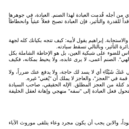
ذي من أجله قُدمت العبادة لهذا الصنم. العبادة، في جوهرها
للقدرة والتأثير، فإن العبادة تصبح فعلاً عبثياً وانحطاطاً
لاستجابة. إبراهيم يقول لأبيه: كيف تتجه بكيانك كله لجهة
ة التأثير، وبالتالي تسقط سيادته.
 انعكاس للضوء على شبكية العين، بل هو الإحاطة الشاملة بكل
لهي". الصنم أعمى، لا يرى عابده، ولا يحيط بمكانه، فكيف
عَنكَ شَيْئًا﴾ أي لا يسد لك حاجة، ولا يدفع عنك ضرراً، ولا
مة في "العجز"، والعاجز لا يملك أن "يُغني" غيره.
بد كتلة من العجز المطلق. الإله الحقيقي، صاحب السيادة
حول فعل العبادة إلى "سفه" منهجي وإهانة لعقل الخليفة
جوداً، والابن يجب أن يكون مجرد وعاء يتلقى موروث الآباء