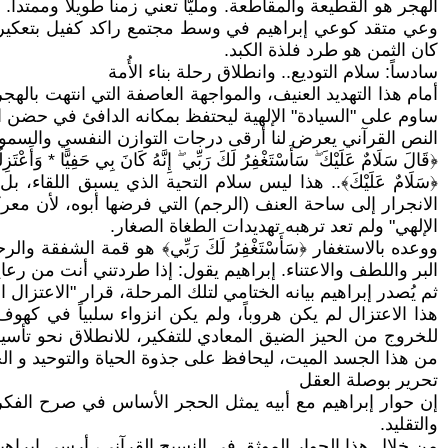
الهجر هو القطيعة والمقاطعة. ومليّاً تعني زمناً طويلاً وممتداً
وعي متقد كوعي إبراهيم في وسط مجتمع راكد كفيل بتعكير صف
كان الثمن هو طرد فلذة الكبد.
سادساً: سلام التوديع.. وانطلاق رحلة بناء الأُمة
أمام هذا التهديد العنيف، والمواجهة العاصفة التي انتهت بال
ساوم على "السيادة" الإلهية ليحتفظ بمكانه الدافئ في حضن 
النص القرآني يعرض لنا أرقى درجات التوازن النفسي والسمو ال
﴿قَالَ سَلَامٌ عَلَيْكَ ۖ سَأَسْتَغْفِرُ لَكَ رَبِّي ۖ إِنَّهُ كَانَ بِي حَفِيًّا * وَأَعْتَزِ
﴿سَلَامٌ عَلَيْكَ﴾.. هذا ليس سلام التحية الذي يسبق اللقاء
الانجرار إلى ساحة العنف (الرجم) التي فرضها أبوه، لأن مع
الإلهي" ولم تعد ترهبه تهديدات الطغاة الصغار.
ووعده بالاستغفار ﴿سَأَسْتَغْفِرُ لَكَ رَبِّي﴾ هو قمة الشفقة والر
البر واللطف والاعتناء. إبراهيم يقول: إذا طردتني أنت من رعا
ثم يُصدر إبراهيم بيانه الختامي لتلك المرحلة، قرار "الاعتزال الإيجابي": 
هذا الاعتزال لم يكن هروباً، ولم يكن انزواء سلبياً في كهوف 
للخروج من الحيز الضيق المعادي للتفكير، للانطلاق نحو تأسي
من هذا الجسد الميت، ليحافظ على جذوة الحياة والتوحيد و ال
تحرير بوصلة العقل
إن حوار إبراهيم مع أبيه يمثل الحجر الأساس في صرح الفكر
والتقليد.
من خلال هذا الحوار الموثق في النسيج القرآني، أرسى إبراهي