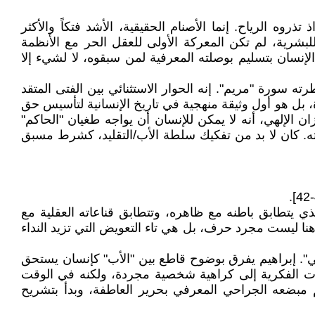
الرياح. إنما الأصنام الحقيقية، الأشد فتكاً والأكثر
للبشرية، لم تكن المعركة الأولى للعقل الحر مع الأنظمة
لإنسان بتسليم بوصلته المعرفية لمن سبقوه، لا لشيء إلا
 سورة "مريم". إنه الحوار الاستثنائي بين الفتى المتقد
ة، بل هو أول وثيقة منهجية في تاريخ الإنسانية لتأسيس حق
ن الإلهي، أنه لا يمكن للإنسان أن يواجه طغيان "الحاكم"
بيته. كان لا بد من تفكيك سلطة الأب/التقليد، كشرط مسبق
 الذي يتطابق باطنه مع ظاهره، وتتطابق قناعاته العقلية مع
تاء هنا ليست مجرد حرف، بل هي تاء التعويض التي تزيد النداء
ني". إبراهيم يفرق بوضوح قاطع بين "الأب" كإنسان يستحق
فات الفكرية إلى كراهية شخصية مجردة، ولكنه في الوقت
م مبضعه الجراحي المعرفي بحرير العاطفة، وبدأ بتشريح