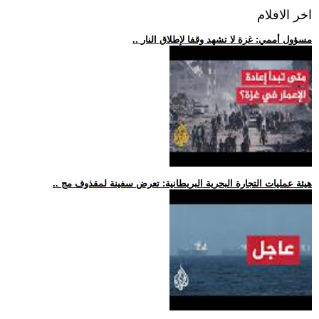
اخر الافلام
.. مسؤول أممي: غزة لا تشهد وقفا لإطلاق النار
.. هيئة عمليات التجارة البحرية البريطانية: تعرض سفينة لمقذوف مج