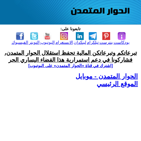
تابعونا على:
بودكاست
بنترست
تيلكرام
لينكدإن
الانستغرام
اليوتيوب
التويتر
الفيسبوك
تبرعاتكم وتبرعاتكن المالية تحفظ استقلال الحوار المتمدن،
فشاركونا في دعم استمرارية هذا الفضاء اليساري الحر
[اشترك في قناة ‫«الحوار المتمدن» على اليوتيوب]
الحوار المتمدن - موبايل
الموقع الرئيسي