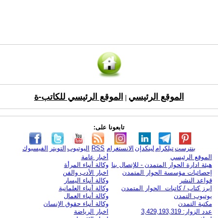
الموقع الرئيسي
الموقع الرئيسي للكاتب-ة
|
تابعونا على:
بنترست
تيلكرام
لينكدإن
الانستغرام
RSS
اليوتيوب
التويتر
الفيسبوك
الموقع الرئيسي
أخبار عامة
هيئة ادارة الحوار المتمدن - للإتصال بنا
وكالة أنباء المرأة
إحصائيات مؤسسة الحوار المتمدن
اخبار الأدب والفن
قواعد النشر
وكالة أنباء اليسار
ابرز كتاب / كاتبات الحوار المتمدن
وكالة أنباء العلمانية
يوتيوب التمدن
وكالة أنباء العمال
مكتبة التمدن
وكالة أنباء حقوق الإنسان
عدد الزوار: 3,429,193,319
اخبار الرياضة