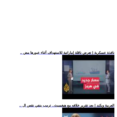
.. نافذة عسكرية | تعرض ناقلة إماراتية للاستهداف أثناء عبورها مض
.. العربية ويكند | بعد تقرير خلافه مع هيغسيث.. ترمب ينفي نقص ال