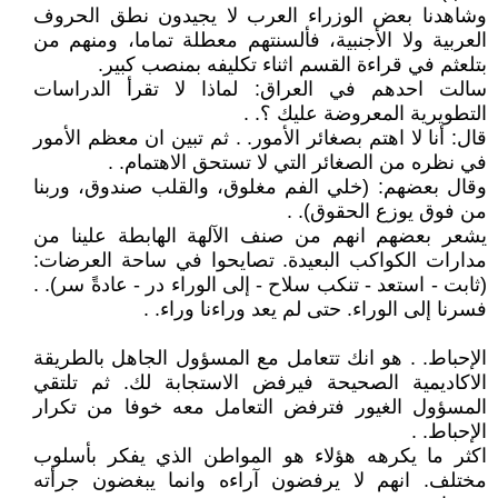
وشاهدنا بعض الوزراء العرب لا يجيدون نطق الحروف
العربية ولا الأجنبية، فألسنتهم معطلة تماما، ومنهم من
بتلعثم في قراءة القسم اثناء تكليفه بمنصب كبير.
سالت احدهم في العراق: لماذا لا تقرأ الدراسات
التطويرية المعروضة عليك ؟. .
قال: أنا لا اهتم بصغائر الأمور. . ثم تبين ان معظم الأمور
في نظره من الصغائر التي لا تستحق الاهتمام. .
وقال بعضهم: (خلي الفم مغلوق، والقلب صندوق، وربنا
من فوق يوزع الحقوق). .
يشعر بعضهم انهم من صنف الآلهة الهابطة علينا من
مدارات الكواكب البعيدة. تصايحوا في ساحة العرضات:
(ثابت - استعد - تنكب سلاح - إلى الوراء در - عادةً سر). .
فسرنا إلى الوراء. حتى لم يعد وراءنا وراء. .
الإحباط. . هو انك تتعامل مع المسؤول الجاهل بالطريقة
الاكاديمية الصحيحة فيرفض الاستجابة لك. ثم تلتقي
المسؤول الغيور فترفض التعامل معه خوفا من تكرار
الإحباط. .
اكثر ما يكرهه هؤلاء هو المواطن الذي يفكر بأسلوب
مختلف. انهم لا يرفضون آراءه وانما يبغضون جرأته