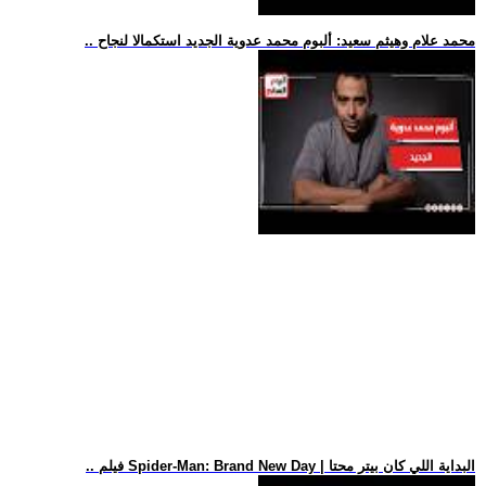
.. محمد علام وهيثم سعيد: ألبوم محمد عدوية الجديد استكمالا لنجاح
.. فيلم Spider-Man: Brand New Day | البداية اللي كان بيتر محتا