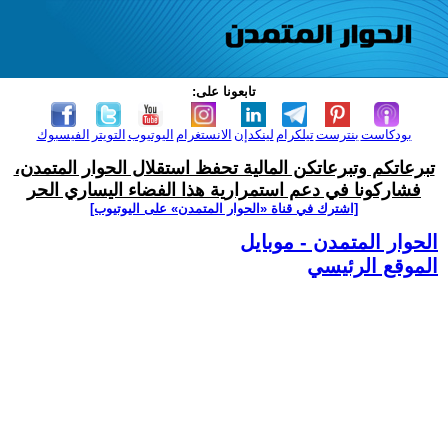
تابعونا على:
بودكاست
بنترست
تيلكرام
لينكدإن
الانستغرام
اليوتيوب
التويتر
الفيسبوك
تبرعاتكم وتبرعاتكن المالية تحفظ استقلال الحوار المتمدن،
فشاركونا في دعم استمرارية هذا الفضاء اليساري الحر
[اشترك في قناة ‫«الحوار المتمدن» على اليوتيوب]
الحوار المتمدن - موبايل
الموقع الرئيسي