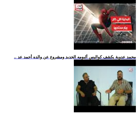
.. محمد عدوية يكشف كواليس ألبومه الجديد ومشروع عن والده أحمد عد