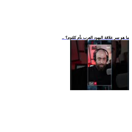
.. ما هو سر علاقة اليهود العرب بأم كلثوم؟