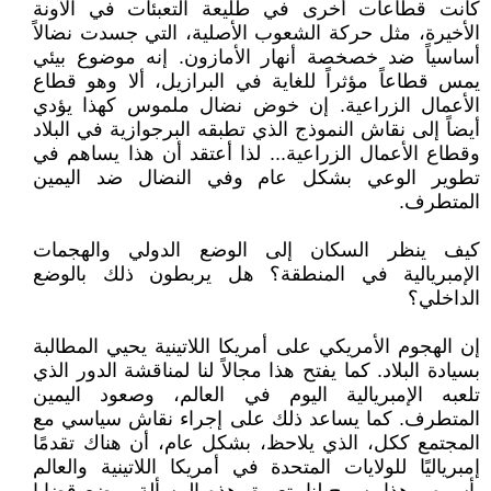
كانت قطاعات أخرى في طليعة التعبئات في الآونة
الأخيرة، مثل حركة الشعوب الأصلية، التي جسدت نضالاً
أساسياً ضد خصخصة أنهار الأمازون. إنه موضوع بيئي
يمس قطاعاً مؤثراً للغاية في البرازيل، ألا وهو قطاع
الأعمال الزراعية. إن خوض نضال ملموس كهذا يؤدي
أيضاً إلى نقاش النموذج الذي تطبقه البرجوازية في البلاد
وقطاع الأعمال الزراعية... لذا أعتقد أن هذا يساهم في
تطوير الوعي بشكل عام وفي النضال ضد اليمين
المتطرف.
كيف ينظر السكان إلى الوضع الدولي والهجمات
الإمبريالية في المنطقة؟ هل يربطون ذلك بالوضع
الداخلي؟
إن الهجوم الأمريكي على أمريكا اللاتينية يحيي المطالبة
بسيادة البلاد. كما يفتح هذا مجالاً لنا لمناقشة الدور الذي
تلعبه الإمبريالية اليوم في العالم، وصعود اليمين
المتطرف. كما يساعد ذلك على إجراء نقاش سياسي مع
المجتمع ككل، الذي يلاحظ، بشكل عام، أن هناك تقدمًا
إمبرياليًا للولايات المتحدة في أمريكا اللاتينية والعالم