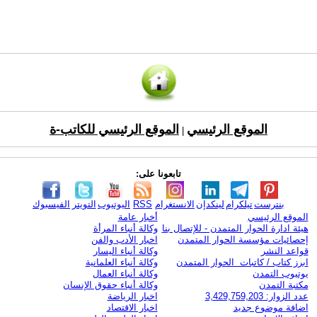
الموقع الرئيسي
الموقع الرئيسي للكاتب-ة
|
تابعونا على:
بنترست
تيلكرام
لينكدإن
الانستغرام
RSS
اليوتيوب
التويتر
الفيسبوك
الموقع الرئيسي
أخبار عامة
هيئة ادارة الحوار المتمدن - للإتصال بنا
وكالة أنباء المرأة
إحصائيات مؤسسة الحوار المتمدن
اخبار الأدب والفن
قواعد النشر
وكالة أنباء اليسار
ابرز كتاب / كاتبات الحوار المتمدن
وكالة أنباء العلمانية
يوتيوب التمدن
وكالة أنباء العمال
مكتبة التمدن
وكالة أنباء حقوق الإنسان
عدد الزوار: 3,429,759,203
اخبار الرياضة
اضافة موضوع جديد
اخبار الاقتصاد