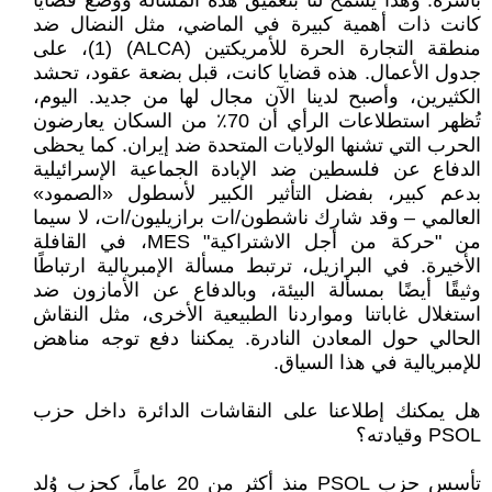
بأسره. وهذا يسمح لنا بتعميق هذه المسألة ووضع قضايا
كانت ذات أهمية كبيرة في الماضي، مثل النضال ضد
منطقة التجارة الحرة للأمريكتين (ALCA) (1)، على
جدول الأعمال. هذه قضايا كانت، قبل بضعة عقود، تحشد
الكثيرين، وأصبح لدينا الآن مجال لها من جديد. اليوم،
تُظهر استطلاعات الرأي أن 70٪ من السكان يعارضون
الحرب التي تشنها الولايات المتحدة ضد إيران. كما يحظى
الدفاع عن فلسطين ضد الإبادة الجماعية الإسرائيلية
بدعم كبير، بفضل التأثير الكبير لأسطول «الصمود»
العالمي – وقد شارك ناشطون/ات برازيليون/ات، لا سيما
من "حركة من أجل الاشتراكية" MES، في القافلة
الأخيرة. في البرازيل، ترتبط مسألة الإمبريالية ارتباطًا
وثيقًا أيضًا بمسألة البيئة، وبالدفاع عن الأمازون ضد
استغلال غاباتنا ومواردنا الطبيعية الأخرى، مثل النقاش
الحالي حول المعادن النادرة. يمكننا دفع توجه مناهض
للإمبريالية في هذا السياق.
هل يمكنك إطلاعنا على النقاشات الدائرة داخل حزب
PSOL وقيادته؟
تأسس حزب PSOL منذ أكثر من 20 عاماً، كحزب وُلد