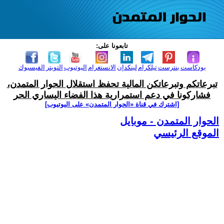
تابعونا على:
بودكاست
بنترست
تيلكرام
لينكدإن
الانستغرام
اليوتيوب
التويتر
الفيسبوك
تبرعاتكم وتبرعاتكن المالية تحفظ استقلال الحوار المتمدن،
فشاركونا في دعم استمرارية هذا الفضاء اليساري الحر
[اشترك في قناة ‫«الحوار المتمدن» على اليوتيوب]
الحوار المتمدن - موبايل
الموقع الرئيسي