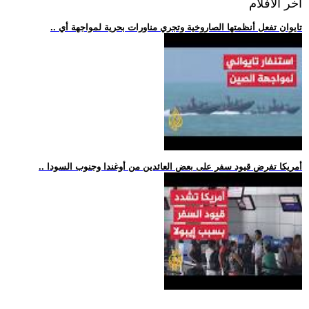
اخر الافلام
.. تايوان تفعل أنظمتها الصاروخية وتجري مناورات بحرية لمواجهة أي
.. أمريكا تفرض قيود سفر على بعض العائدين من أوغندا وجنوب السودا