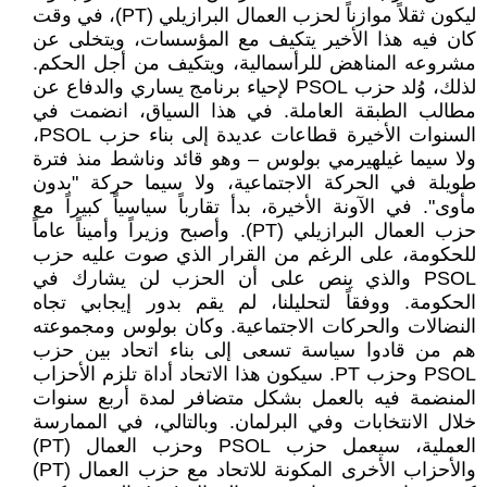
ليكون ثقلاً موازناً لحزب العمال البرازيلي (PT)، في وقت
كان فيه هذا الأخير يتكيف مع المؤسسات، ويتخلى عن
مشروعه المناهض للرأسمالية، ويتكيف من أجل الحكم.
لذلك، وُلد حزب PSOL لإحياء برنامج يساري والدفاع عن
مطالب الطبقة العاملة. في هذا السياق، انضمت في
السنوات الأخيرة قطاعات عديدة إلى بناء حزب PSOL،
ولا سيما غيلهيرمي بولوس – وهو قائد وناشط منذ فترة
طويلة في الحركة الاجتماعية، ولا سيما حركة "بدون
مأوى". في الآونة الأخيرة، بدأ تقارباً سياسياً كبيراً مع
حزب العمال البرازيلي (PT). وأصبح وزيراً وأميناً عاماً
للحكومة، على الرغم من القرار الذي صوت عليه حزب
PSOL والذي ينص على أن الحزب لن يشارك في
الحكومة. ووفقاً لتحليلنا، لم يقم بدور إيجابي تجاه
النضالات والحركات الاجتماعية. وكان بولوس ومجموعته
هم من قادوا سياسة تسعى إلى بناء اتحاد بين حزب
PSOL وحزب PT. سيكون هذا الاتحاد أداة تلزم الأحزاب
المنضمة فيه بالعمل بشكل متضافر لمدة أربع سنوات
خلال الانتخابات وفي البرلمان. وبالتالي، في الممارسة
العملية، سيعمل حزب PSOL وحزب العمال (PT)
والأحزاب الأخرى المكونة للاتحاد مع حزب العمال (PT)