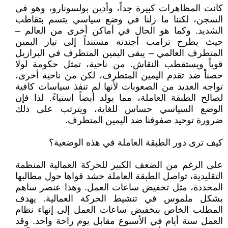
كانت المظاهرات كبيرة جداً، وأدين بولسونارو، وهو في
السجن، لكننا ما زلنا في وضع سياسي يتسم بتقاطب
الشديد. وكما هو الحال في أماكن أخرى من العالم –
حيث يطرح ترامب أجندته مستنداً إلى تيار اليمين
المتطرف العالمي – يبقى اليمين المتطرف في البرازيل
قوياً ويستقطب النقاش. من ناحية، تمثل حكومة لولا
حصناً ضد تقدم اليمين المتطرف، لكن من ناحية أخرى،
تواجه العديد من الصعوبات لأنها لم تنفذ سياسات كافية
لصالح الطبقة العاملة، مما يولد أيضاً استياءً. لذا فإن
الوضع السياسي حساس للغاية، ويترتب على ذلك
ضرورة توحيد صفوفنا ضد اليمين المتطرف.
كيف ترى دور الطبقة العاملة في هذه الوضعية؟
على الرغم من الضعف الكبير للحركة العمالية المنظمة
التقليدية، تواصل الطبقة العاملة حشد قواها حول مطالبها
المحددة، مثل تخفيض ساعات العمل. وهذا عنصر ساهم
بشكل ملموس في تنشيط الحركة العمالية. يهدف
المطلب الخاص بتخفيض ساعات العمل إلى إنهاء نظام
العمل ستة أيام في الأسبوع مقابل يوم راحة واحد. وقد