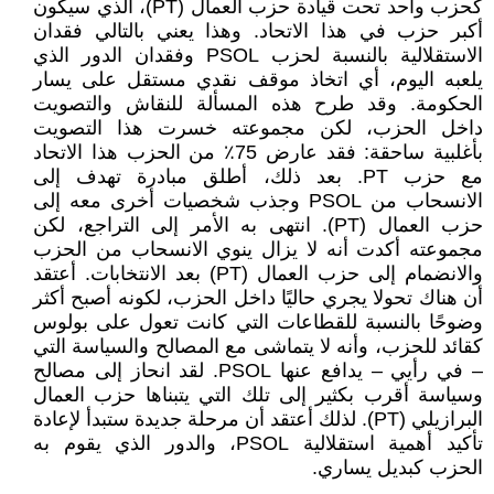
كحزب واحد تحت قيادة حزب العمال (PT)، الذي سيكون
أكبر حزب في هذا الاتحاد. وهذا يعني بالتالي فقدان
الاستقلالية بالنسبة لحزب PSOL وفقدان الدور الذي
يلعبه اليوم، أي اتخاذ موقف نقدي مستقل على يسار
الحكومة. وقد طرح هذه المسألة للنقاش والتصويت
داخل الحزب، لكن مجموعته خسرت هذا التصويت
بأغلبية ساحقة: فقد عارض 75٪ من الحزب هذا الاتحاد
مع حزب PT. بعد ذلك، أطلق مبادرة تهدف إلى
الانسحاب من PSOL وجذب شخصيات أخرى معه إلى
حزب العمال (PT). انتهى به الأمر إلى التراجع، لكن
مجموعته أكدت أنه لا يزال ينوي الانسحاب من الحزب
والانضمام إلى حزب العمال (PT) بعد الانتخابات. أعتقد
أن هناك تحولا يجري حاليًا داخل الحزب، لكونه أصبح أكثر
وضوحًا بالنسبة للقطاعات التي كانت تعول على بولوس
كقائد للحزب، وأنه لا يتماشى مع المصالح والسياسة التي
– في رأيي – يدافع عنها PSOL. لقد انحاز إلى مصالح
وسياسة أقرب بكثير إلى تلك التي يتبناها حزب العمال
البرازيلي (PT). لذلك أعتقد أن مرحلة جديدة ستبدأ لإعادة
تأكيد أهمية استقلالية PSOL، والدور الذي يقوم به
الحزب كبديل يساري.