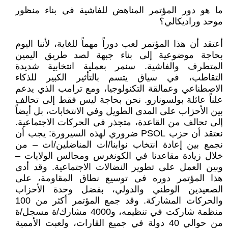
ما هو دور المؤتمر المناهض للفاشية في بناء منظور
موحد وراديكالي؟
أعتقد أن هذا المؤتمر لعب دوراً مهماً للغاية، لأننا اليوم
بحاجة موضوعية إلى بناء جبهة لصد طريق اليمين
المتطرف والفاشية. سنمر بعملية انتخابية شديدة
التقاطب، في سياق يتسم بالتأثير الكبير للذكاء
الاصطناعي وعمالقة التكنولوجيا، ومع ترامب الذي يدعم
علناً عائلة بولسونارو. نحن بحاجة ليس فقط إلى تحالف
بين الأحزاب على المدى الطويل وفي الانتخابات، بل أيضاً
إلى تحالف من القاعدة، متجذر في الحركات الاجتماعية.
نعتقد أن حزب PSOL ضروري لهذه السيرورة: يجب أن
نجمع بين إعادة انتخاب نوابنا/ات المناضلين/ات – من
خلال زيادة مقاعدنا في الكونغرس ومجالس الولايات –
وبين العمل على تطوير النضالات الاجتماعية. وقد أدى
هذا المؤتمر دوره في توسيع نطاق المقاومة، على
الصعيدين الوطني والدولي، بفضل وحدة الأحزاب
والحركات المشاركة. وقد جمع المؤتمر أكثر من 100
منظمة شاركت في تنظيمه، و4000 مشارك/ة مسجل/ة
من حوالي 40 دولة في جميع القارات، ولعبت الأممية