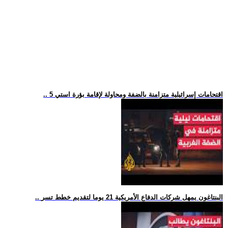
.. 5 اقتحامات إسرائيلية متزامنة بالضفة ومحاولة لإقامة بؤرة استي
.. البنتاغون يمهل شركات الدفاع الأمريكية 21 يوما لتقديم خطط تسر