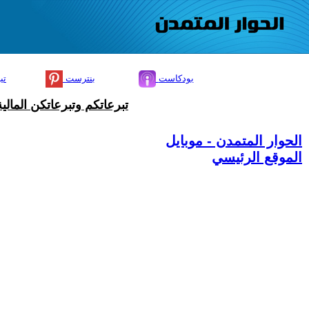
بودكاست
بنترست
تي
تبرعاتكم وتبرعاتكن المال
الحوار المتمدن - موبايل
الموقع الرئيسي