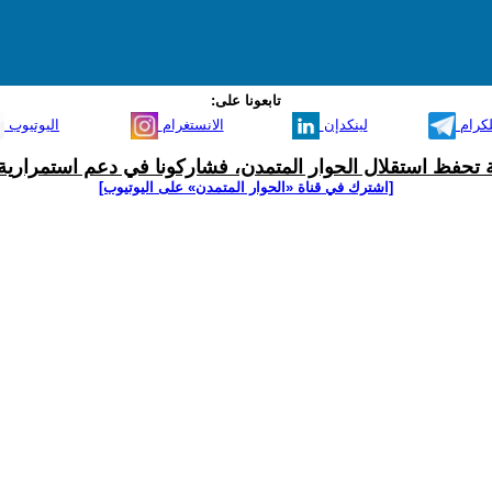
تابعونا على:
لكرام
لينكدإن
الانستغرام
اليوتيوب
ية تحفظ استقلال الحوار المتمدن، فشاركونا في دعم استمرارية 
[اشترك في قناة ‫«الحوار المتمدن» على اليوتيوب]