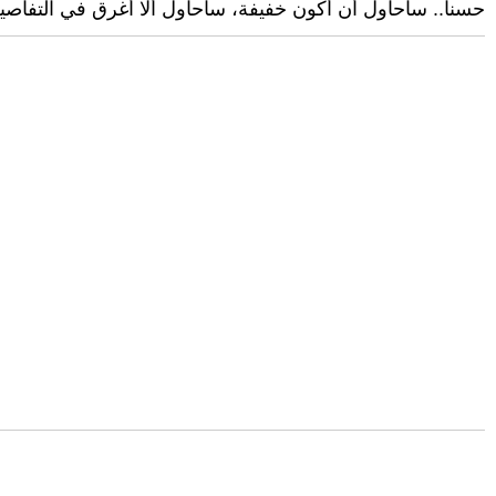
حسناً.. سأحاول أن أكون خفيفة، سأحاول ألا أغرق في التفاصيل