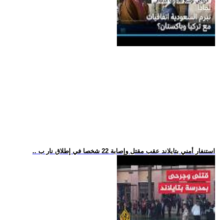
.. استنفار أمني بتايلاند عقب مقتل وإصابة 22 شخصا في إطلاق نار ب