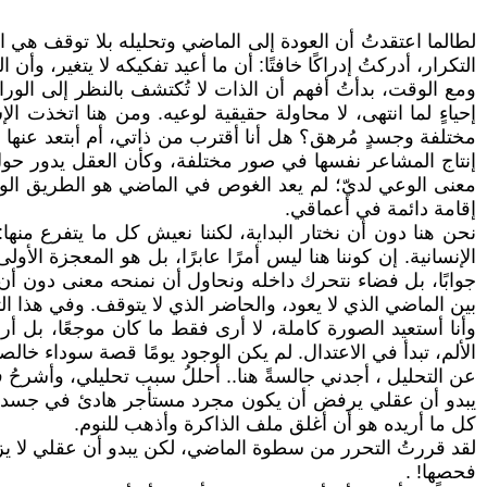
لطالما اعتقدتُ أن العودة إلى الماضي وتحليله بلا توقف هي ا
التكرار، أدركتُ إدراكًا خافتًا: أن ما أعيد تفكيكه لا يتغير، وأن
ومع الوقت، بدأتُ أفهم أن الذات لا تُكتشف بالنظر إلى الو
إحياءٍ لما انتهى، لا محاولة حقيقية لوعيه. ومن هنا اتخذت ا
مختلفة وجسدٍ مُرهق؟ هل أنا أقترب من ذاتي، أم أبتعد عنها ؟
إنتاج المشاعر نفسها في صور مختلفة، وكأن العقل يدور حول 
معنى الوعي لديّ؛ لم يعد الغوص في الماضي هو الطريق الوحي
إقامة دائمة في أعماقي.
نحن هنا دون أن نختار البداية، لكننا نعيش كل ما يتفرع منه
الإنسانية. إن كوننا هنا ليس أمرًا عابرًا، بل هو المعجزة الأ
جوابًا، بل فضاء نتحرك داخله ونحاول أن نمنحه معنى دون أن ن
بين الماضي الذي لا يعود، والحاضر الذي لا يتوقف. وفي هذا ال
وأنا أستعيد الصورة كاملة، لا أرى فقط ما كان موجعًا، بل أر
الألم، تبدأ في الاعتدال. لم يكن الوجود يومًا قصة سوداء خالص
عن التحليل ، أجدني جالسةً هنا.. أحللُ سبب تحليلي، وأشرحُ 
يبدو أن عقلي يرفض أن يكون مجرد مستأجر هادئ في جسدي؛ إنه 
كل ما أريده هو أن أغلق ملف الذاكرة وأذهب للنوم.
لقد قررتُ التحرر من سطوة الماضي، لكن يبدو أن عقلي لا يزا
فحصها! .