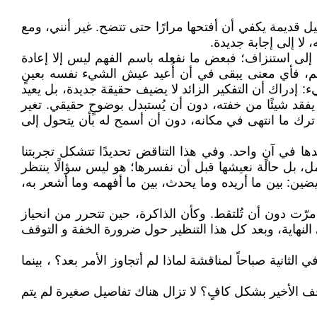
ل قديمة يكفي أن أفتحها مرارًا حتى تتضح. غير أنني، ومع
، لا إلى إجابة جديدة.
إلى استنزاف؛ فبعض ما نفعله باسم الفهم ليس إلا إعادة
ر دائم، فأي معنى يبقى في أن أُعيد عيش الشيء نفسه بعينٍ
 إدراك أن التفكير الزائد لا يضيف حقيقة جديدة، بل يعيد
قد شيئًا من خفته، دون أن يُستبدل بوضوحٍ حقيقي. تغير
ترك ما انتهى في مكانه، دون أن أسمح له بأن يتحول إلى
ها في آنٍ واحد. وفي هذا التناقض تحديدًا تتشكل تجربتنا
كامل، بل حالة نعيشها قبل أن نفسرها؛ هو ليس سؤالًا ينتظر
ضين: بين ما أريده وما يحدث، بين ما أفهمه وما أشعر به،
مرّت دون أن تُلتقط. وكأن الذاكرة، حين تتحرر من انحياز
ي النهاية، وبعد كل هذا التنظير حول ضرورة الخفة و التوقف
ية صباحاً لمناقشة لماذا لم أتجاوز الأمر بعد؟ ، بينما
ف الأخير بشكل كافٍ؟ لا تزال هناك تفاصيل صغيرة لم يتم