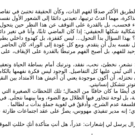
لطريق الأكثر صدقًا لفهم الذات، وكأن الحقيقة تختبئ في تفاصي
 الذاكرة، مهما أعدتُ ترتيبها، تعيدني دائمًا إلى الشعور الأول نفسه
راء فحسب، بل بالقدرة على التوقف عن هذا النظر حين يتحول 
لإشكالية شكلها الحقيقي: إذا كان الماضي ثابتًا، وأنا في تغي
 بهذا السؤال بدأ التحول… ليس كقفزة، بل كهدوءٍ داخلي بطيء:
نفسه بدل أن يتقدم. ومع كل عودة إلى الوراء، كان الحاضر يف
د للفهم، بل أصبح الفهم مرتبطًا بالقدرة على الإيقاف، على 
ا: نشعر، نخطئ، نحب، نفقد، ونرتبك أمام بساطة الحياة وتعقيد
ولى التي تُبنى عليها كل التفاصيل. الوجود ليس فكرة نفهمها بال
ختزله. أن أكون موجودة يعني أن أعيش هذا الامتداد بين النقي
توتر تتشكل إنسانيتي.
ى أيضًا ما كان خافتًا من الجمال؛ تلك اللحظات الصغيرة التي 
ة، بل لوحة تتجاور فيها الظلال مع الضوء، وما بينهما نتجلى. ف
فلسفة عدم الشرح، وأدققُ في لغوية جملةٍ بدأت بـ لطالما .
مدير تنفيذي مهووس، يصرُّ على عقد اجتماعات طارئة في الثان
ل يرسل لي إشعارات: عذراً، هل أنتِ متأكدة أنكِ حللتِ الموق