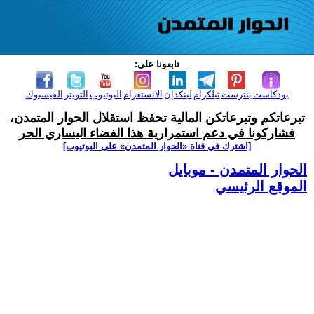
تابعونا على:
بودكاست
بنترست
تيلكرام
لينكدإن
الانستغرام
اليوتيوب
التويتر
الفيسبوك
تبرعاتكم وتبرعاتكن المالية تحفظ استقلال الحوار المتمدن،
فشاركونا في دعم استمرارية هذا الفضاء اليساري الحر
[اشترك في قناة ‫«الحوار المتمدن» على اليوتيوب]
الحوار المتمدن - موبايل
الموقع الرئيسي