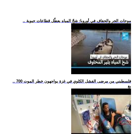
.. موجات الحر والجفاف في أوروبا: شحّ المياه يعطّل قطاعات حيوية
.. 700 فلسطيني من مرضى الفشل الكلوي في غزة يواجهون خطر الموت
بع