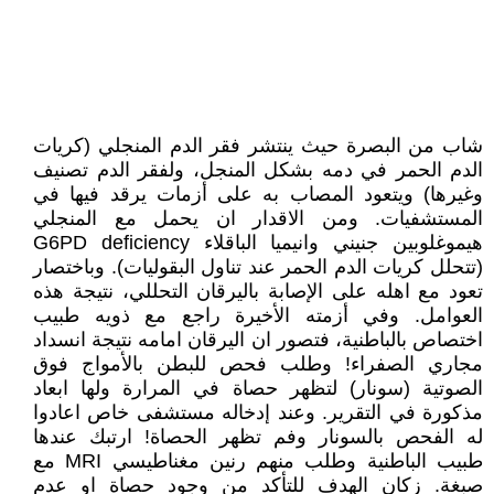
شاب من البصرة حيث ينتشر فقر الدم المنجلي (كريات
الدم الحمر في دمه بشكل المنجل، ولفقر الدم تصنيف
وغيرها) ويتعود المصاب به على أزمات يرقد فيها في
المستشفيات. ومن الاقدار ان يحمل مع المنجلي
هيموغلوبين جنيني وانيميا الباقلاء G6PD deficiency
(تتحلل كريات الدم الحمر عند تناول البقوليات). وباختصار
تعود مع اهله على الإصابة باليرقان التحللي، نتيجة هذه
العوامل. وفي أزمته الأخيرة راجع مع ذويه طبيب
اختصاص بالباطنية، فتصور ان اليرقان امامه نتيجة انسداد
مجاري الصفراء! وطلب فحص للبطن بالأمواج فوق
الصوتية (سونار) لتظهر حصاة في المرارة ولها ابعاد
مذكورة في التقرير. وعند إدخاله مستشفى خاص اعادوا
له الفحص بالسونار وفم تظهر الحصاة! ارتبك عندها
طبيب الباطنية وطلب منهم رنين مغناطيسي MRI مع
صبغة. زكان الهدف للتأكد من وجود حصاة او عدم