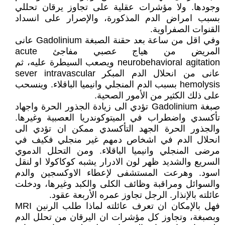
وجودها. ولا مؤشرات عقلية على تجاوز يرقان تحللي
بسبب امراض الدم المذكورة، والإصرار على انسداد
القنوات الصفراوية.
وفي اقل من ساعة بعد حقنة الصبغة Gadolinium عانى
المريض من هياج عصبي مفاجئ acute
neurobehavioral agitation ويصعب السيطرة عليه، ثم
عانى من انحلال الدم المبكر sever intravascular
hemolysis بسبب الدم المنجلي وانيميا الباقلاء. وينسحب
على ذلك الكثير من الأمور الصحية.
صبغة Gadolinium تؤدي الى زيادة الجذور الحرة واجهاد
تأكسدي واضطراب في الميتوكوندريا العصبية وغيرها.
والجذور الحرة الجهد التأكسدي ممكن ان تؤدي الى
انحلال الدم في اشخاص دمهم غير منجلي فكيف في
مرضى المنجلي وانيميا الباقلاء. ومن التحلل الدموي
السريع والشديد ظهر لون الادرار يشبه كوكاكولا او لنقل
اسود. وهرعت المستشفى لإعطاء الاوكسجين والدم
والسوائل ومراقبة وظائف الكلى والكبد وغيرها، ودخلت
عائلته بالإنذار. الرجل تجاوز عمره الأربعة عقود.
فهل بالإمكان ان تعرف عائلته لماذا طلب الرنين MRI
وبصبغة، وتجاوز كل مؤشرات ان اليرقان من تحلل الدم