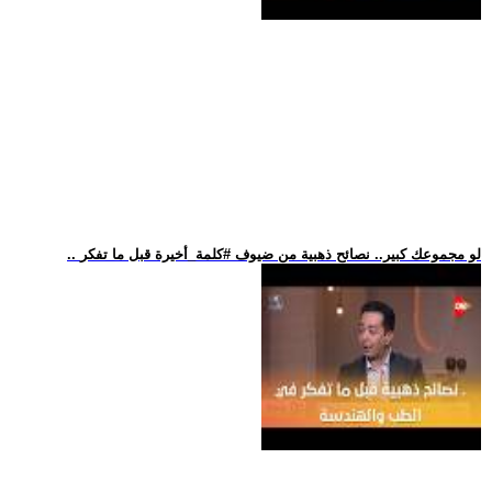
.. لو مجموعك كبير.. نصائح ذهبية من ضيوف #كلمة_أخيرة قبل ما تفكر