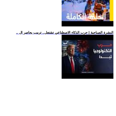
.. النشرة الصباحية | حرب الذكاء الاصطناعي تشتعل.. ترمب يحاصر ال