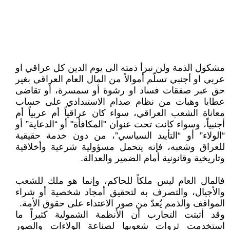
مشكول الذمة ولن نبرأ ذمته الى يوم الدين كل عراقي او
عربي او أجنبي تسلّم أموالاً من المال العام العراقي بغير
حق عبر صفقات فساد او رشوة أو سمسرة، أو تقاضى
عطايا وهبات من نظام صدام الاستبدادي على حساب
معاناة الشعب العراقي، سواء كان عراقياً أم عربياً أم
أجنبياً، وسواء كانت تحت عنوان "المكافأة" أو “الدعاية” أو
“الولاء” أو “التأييد السياسي”، من دون خدمة حقيقية
للعراق وشعبه، فإنه يتحمل مسؤولية شرعية وأخلاقية
وتاريخية وقانونية أمام الضمير والعدالة.
فالمال العام ليس ملكاً للحاكم، وإنما هو ملك للشعب
والأجيال، والتصرف به لتحقيق أمجاد شخصية أو شراء
المواقف والذمم يُعدّ من صور الاعتداء على حقوق الأمة.
وقد أثبتت التجارب أن الأنظمة الشمولية كثيراً ما
استخدمت ثروات شعوبها لصناعة الولاءات والصور