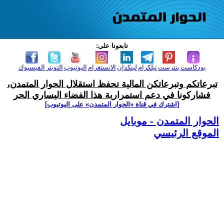
تابعونا على:
بودكاست
بنترست
تيلكرام
لينكدإن
الانستغرام
اليوتيوب
التويتر
الفيسبوك
تبرعاتكم وتبرعاتكن المالية تحفظ استقلال الحوار المتمدن،
فشاركونا في دعم استمرارية هذا الفضاء اليساري الحر
[اشترك في قناة ‫«الحوار المتمدن» على اليوتيوب]
الحوار المتمدن - موبايل
الموقع الرئيسي