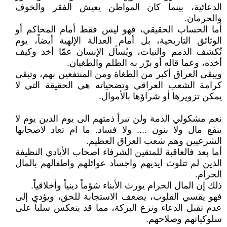
الدعائية، بينما كان المواطن يعيش الفقر والخوف
والحرمان.
أما الحساب الحقيقي، فهو ليس فقط أمام المحاكم أو
الوثائق التاريخية، بل أمام العدالة الإلهية أيضاً، يوم
تُكشف الذمم والنيات، ويُسأل الإنسان عمّا أخذ وكيف
أخذه، وعما قاله أو برّر به الظلم والطغيان.
ويبقى العراق أكبر من الطغاة ومن المنتفعين بهم، وتبقى
كرامة الشعب العراقي وتضحياته هي الحقيقة التي لا
يمكن تزويرها أو شراؤها بالأموال.
نعم مشكولي الذمة ولن تبرأ ذمتهم الى يوم الدين يوم لا
ينفع مال ولا بنون .... ولا فساد. ما ام تعاد لاصحابها
الشرعيين وهم شعب العراق العظيم.
أما بعد فالعاقبة للمتقين الشرفاء اصحاب الأيادي النظيفة
الذين لم تتلوث ايديهم واجساد عوائلهم واطفالهم بالمال
الحرام.
ذلك إن المال الحرام يورث الأبناء شؤماً دينياً وأخلاقياً.
فهو يقسي القلوب، يضعف الاستجابة للحق، ويؤدي إلى
عدم تقبل الدعاء ونزع البركة، مما قد ينعكس سلباً على
سلوكياتهم وصلاحهم.