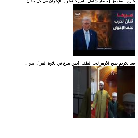
.. خارج الصندوق | حصار شامل.. أميركا تضرب الإخوان في كل مكان
.. بعد تكريم شيخ الأزهر له.. الطفل أنس يبدع في تلاوة القرآن بدو